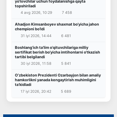
yo‘lovchilar uchun foydalanishga qayta
topshiriladi
4 avg 2026, 10:29
7 458
Ahadjon Kimsanboyev shaxmat bo‘yicha jahon
chempioni bo‘ldi
31 iyl 2026, 14:44
6 481
Boshlang‘ich ta’lim o‘qituvchilariga milliy
sertifikat berish bo‘yicha imtihonlarni o‘tkazish
tartibi belgilandi
30 iyl 2026, 11:58
5 841
Oʻzbekiston Prezidenti Ozarbayjon bilan amaliy
hamkorlikni yanada kengaytirish muhimligini
taʼkidladi
17 iyl 2026, 20:42
5 689