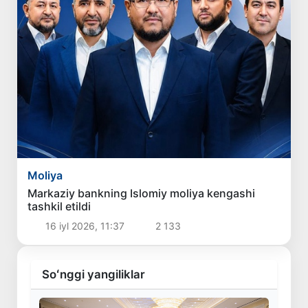
Moliya
Markaziy bankning Islomiy moliya kengashi
tashkil etildi
16 iyl 2026, 11:37
2 133
Soʻnggi yangiliklar