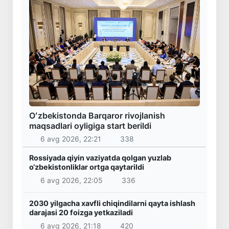
Oʻzbekistonda Barqaror rivojlanish
maqsadlari oyligiga start berildi
6 avg 2026, 22:21
338
Rossiyada qiyin vaziyatda qolgan yuzlab
o‘zbekistonliklar ortga qaytarildi
6 avg 2026, 22:05
336
2030 yilgacha xavfli chiqindilarni qayta ishlash
darajasi 20 foizga yetkaziladi
6 avg 2026, 21:18
420