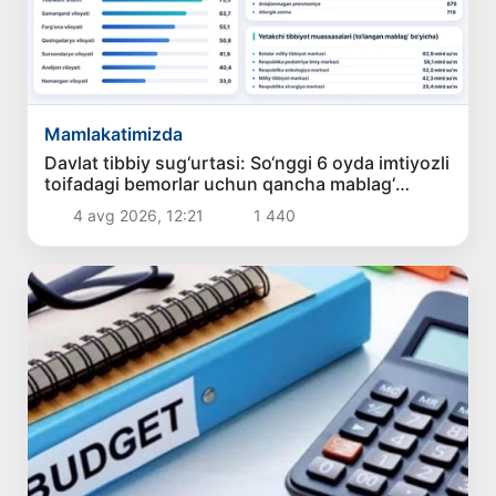
Mamlakatimizda
Davlat tibbiy sug‘urtasi: So‘nggi 6 oyda imtiyozli
toifadagi bemorlar uchun qancha mablag‘
yo‘naltirildi?
4 avg 2026, 12:21
1 440