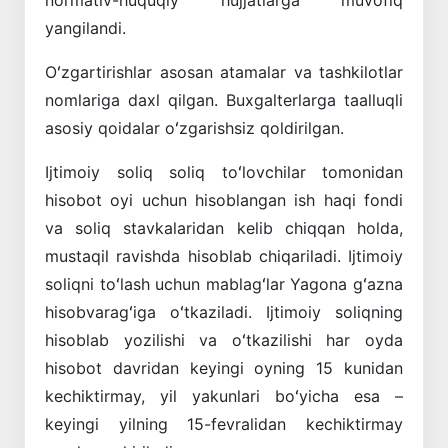
yangilandi.
Oʻzgartirishlar asosan atamalar va tashkilotlar
nomlariga daxl qilgan. Buxgalterlarga taalluqli
asosiy qoidalar oʻzgarishsiz qoldirilgan.
Ijtimoiy soliq soliq toʻlovchilar tomonidan
hisobot oyi uchun hisoblangan ish haqi fondi
va soliq stavkalaridan kelib chiqqan holda,
mustaqil ravishda hisoblab chiqariladi. Ijtimoiy
soliqni toʻlash uchun mablagʻlar Yagona gʻazna
hisobvaragʻiga oʻtkaziladi. Ijtimoiy soliqning
hisoblab yozilishi va oʻtkazilishi har oyda
hisobot davridan keyingi oyning 15 kunidan
kechiktirmay, yil yakunlari boʻyicha esa –
keyingi yilning 15-fevralidan kechiktirmay