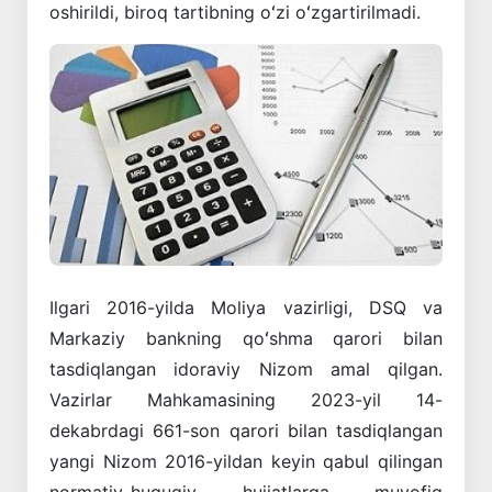
oshirildi, biroq tartibning oʻzi oʻzgartirilmadi.
Ilgari 2016-yilda Moliya vazirligi, DSQ va
Markaziy bankning qoʻshma qarori bilan
tasdiqlangan idoraviy Nizom amal qilgan.
Vazirlar Mahkamasining 2023-yil 14-
dekabrdagi 661-son qarori bilan tasdiqlangan
yangi Nizom 2016-yildan keyin qabul qilingan
normativ-huquqiy hujjatlarga muvofiq