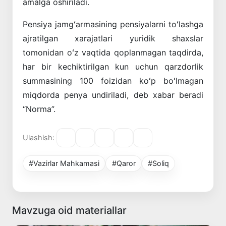
amalga oshiriladi.
Pensiya jamgʻarmasining pensiyalarni toʻlashga
ajratilgan xarajatlari yuridik shaxslar
tomonidan oʻz vaqtida qoplanmagan taqdirda,
har bir kechiktirilgan kun uchun qarzdorlik
summasining 100 foizidan koʻp boʻlmagan
miqdorda penya undiriladi, deb xabar beradi
“Norma”.
Ulashish:
#Vazirlar Mahkamasi
#Qaror
#Soliq
Mavzuga oid materiallar