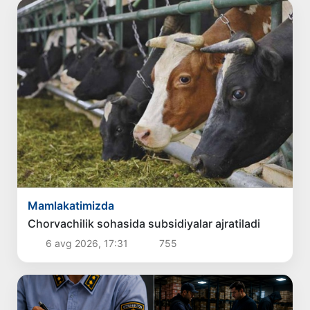
Mamlakatimizda
Chorvachilik sohasida subsidiyalar ajratiladi
6 avg 2026, 17:31
755