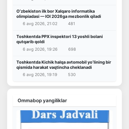
Oʻzbekiston ilk bor Xalqaro informatika
olimpiadasi — IOI 2026ga mezbonlik qiladi
6 avg 2026, 21:02
481
Toshkentda PPX inspektori 13 yoshli bolani
qutqarib qoldi
6 avg 2026, 19:26
698
Toshkentda Kichik halqa avtomobil yoʻlining bir
qismida harakat vaqtincha cheklanadi
6 avg 2026, 19:19
530
Ommabop yangiliklar