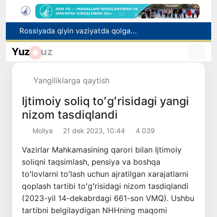
Rossiyada qiyin vaziyatda qolgan yuzlab o‘zbekistonliklar ortga qaytarildi
2030 yilgacha xavfli chiqindilarni qayta ishlash darajasi 20 foizga yetkaziladi
Oʻzbekiston ilk bor Xalqaro informatika olimpiadasi — IOI 2026ga mezbonlik qiladi
Yuz
uz
Toshkentda PPX inspektori 13 yoshli bolani qutqarib qoldi
Oʻzbekistonda Barqaror rivojlanish maqsadlari oyligiga start berildi
Yangiliklarga qaytish
Ijtimoiy soliq toʻgʻrisidagi yangi
nizom tasdiqlandi
Moliya
21 dek 2023, 10:44
4 039
Vazirlar Mahkamasining qarori bilan Ijtimoiy
soliqni taqsimlash, pensiya va boshqa
toʻlovlarni toʻlash uchun ajratilgan xarajatlarni
qoplash tartibi toʻgʻrisidagi nizom tasdiqlandi
(2023-yil 14-dekabrdagi 661-son VMQ). Ushbu
tartibni belgilaydigan NHHning maqomi