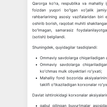
Qarorga koʻra, respublika va mahalliy i
foizdan yuqori boʻlgan xoʻjalik jamiya
rahbarlarining asosiy vazifalaridan biri 
oshirib borish, raqobat muhiti shakllanga
boʻlmagan, samarasiz foydalanilayotga
(sotish) belgilandi.
Shuningdek, quyidagilar tasdiqlandi:
Ommaviy savdolarga chiqariladigan aks
Ommaviy savdolarga chiqariladigan
koʻchmas mulk obyektlari roʻyxati;
Mahalliy fond bozorida aksiyalarini
taklifi oʻtkaziladigan korxonalar roʻyx
Davlat ishtirokidagi korxonalar aksiyalari
qabul qilingan buyurtmalar asosida