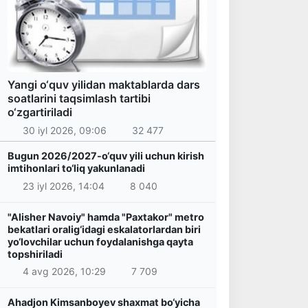
Yangi o‘quv yilidan maktablarda dars
soatlarini taqsimlash tartibi
o‘zgartiriladi
30 iyl 2026, 09:06
32 477
Bugun 2026/2027-o‘quv yili uchun kirish
imtihonlari to‘liq yakunlanadi
23 iyl 2026, 14:04
8 040
"Alisher Navoiy" hamda "Paxtakor" metro
bekatlari oralig‘idagi eskalatorlardan biri
yo‘lovchilar uchun foydalanishga qayta
topshiriladi
4 avg 2026, 10:29
7 709
Ahadjon Kimsanboyev shaxmat bo‘yicha