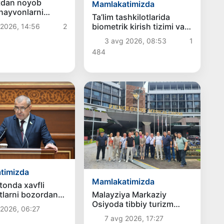
tdan noyob
Mamlakatimizda
hayvonlarni
Ta’lim tashkilotlarida
aqiqlandi
biometrik kirish tizimi va
 2026, 14:56
2
“tashvish” tugmalari joriy
3 avg 2026, 08:53
1
etiladi
484
timizda
Mamlakatimizda
tonda xavfli
larni bozordan
Malayziya Markaziy
 olishning
Osiyoda tibbiy turizm
 2026, 06:27
 mexanizmi
yoʻnalishi sifatidagi
7 avg 2026, 17:27
adi
mavqeini