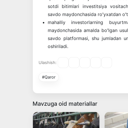
sotdi bitimlari investitsiya vosita
savdo maydonchasida roʻyxatdan oʻtk
mahalliy investorlarning buyur
maydonchasida amalda boʻlgan usul
savdo platformasi, shu jumladan u
oshiriladi.
Ulashish:
#Qaror
Mavzuga oid materiallar