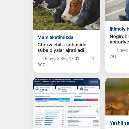
Ijtimoiy 
Nogironl
Mamlakatimizda
abituriye
Chorvachilik sohasida
imtihonl
subsidiyalar ajratiladi
5 avg 
vaqt beri
741
6 avg 2026, 17:31
1
007
Yashil s