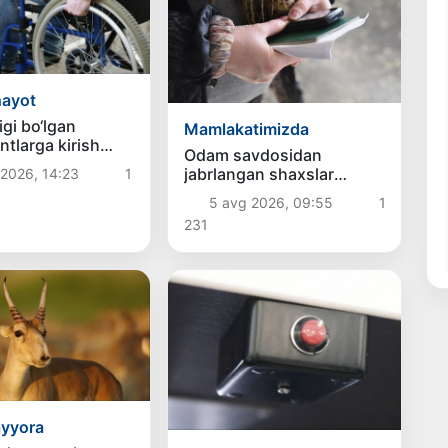
hayot
igi bo‘lgan
Mamlakatimizda
ntlarga kirish
Odam savdosidan
arida qo‘shimcha
jabrlangan shaxslar
2026, 14:23
1
ladi
ijtimoiy xizmatlar bilan
5 avg 2026, 09:55
1
qamrab olinadi
231
ayyora