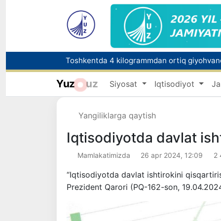
Yuz
uz
Siyosat
Iqtisodiyot
Ja
Bozorga chiqariladigan barcha mahsulotlar 
Yangiliklarga qaytish
FOTON va MKBANK strategik hamkorlik va bo‘
Iqtisodiyotda davlat isht
Mamlakatimizda
26 apr 2024, 12:09
2 
“Iqtisodiyotda davlat ishtirokini qisqartir
Prezident Qarori (PQ-162-son, 19.04.2024 