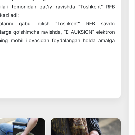
chilari tomonidan qatʼiy ravishda “Toshkent” RFB
aziladi;
tmalarini qabul qilish “Toshkent” RFB savdo
larga qoʻshimcha ravishda, “E-AUKSION” elektron
ning mobil ilovasidan foydalangan holda amalga