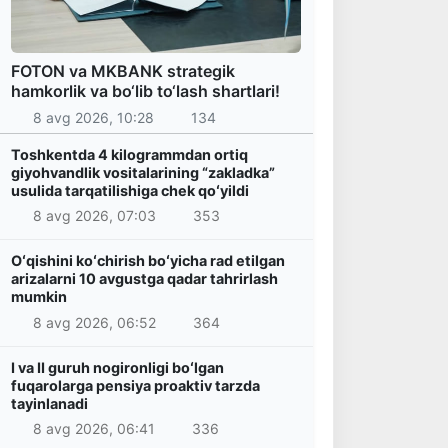
FOTON va MKBANK strategik
hamkorlik va bo‘lib to‘lash shartlari!
8 avg 2026, 10:28
134
Toshkentda 4 kilogrammdan ortiq
giyohvandlik vositalarining “zakladka”
usulida tarqatilishiga chek qoʻyildi
8 avg 2026, 07:03
353
Oʻqishini koʻchirish boʻyicha rad etilgan
arizalarni 10 avgustga qadar tahrirlash
mumkin
8 avg 2026, 06:52
364
I va II guruh nogironligi boʻlgan
fuqarolarga pensiya proaktiv tarzda
tayinlanadi
8 avg 2026, 06:41
336