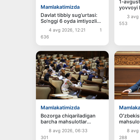
1-avgus
Mamlakatimizda
yovvoyi 
ovlash t
Davlat tibbiy sug‘urtasi:
3 avg
So‘nggi 6 oyda imtiyozli
553
toifadagi bemorlar uchun
4 avg 2026, 12:21
1
qancha mablag‘
636
yo‘naltirildi?
Mamlakatimizda
Mamlaka
Bozorga chiqariladigan
Oʻzbekis
barcha mahsulotlar
mahsulot
xavfsiz boʻlishi shart
chiqarib
8 avg 2026, 06:33
8 avg
huquqiy
301
288
belgilan