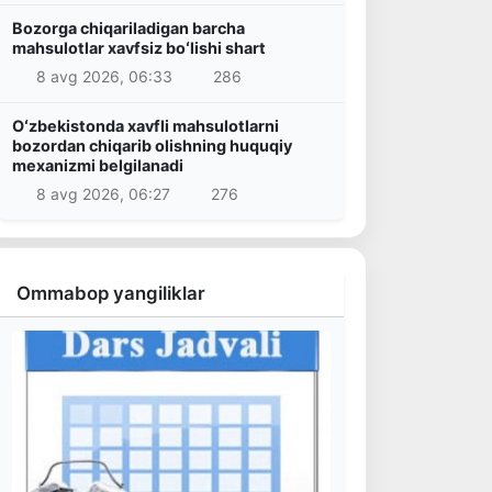
Bozorga chiqariladigan barcha
mahsulotlar xavfsiz boʻlishi shart
8 avg 2026, 06:33
286
Oʻzbekistonda xavfli mahsulotlarni
bozordan chiqarib olishning huquqiy
mexanizmi belgilanadi
8 avg 2026, 06:27
276
Ommabop yangiliklar