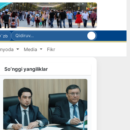
O`zb
nyoda
Media
Fikr
Soʻnggi yangiliklar