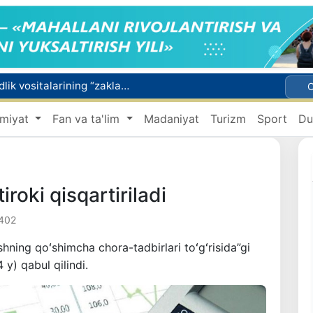
Toshkentda 4 kilogrammdan ortiq giyohvandlik vositalarining “zakladka” usulida tarqatilishiga chek qoʻyildi
Oʻqishini koʻchirish boʻyicha rad etilgan arizalarni 10 avgustga qadar tahrirlash mumkin
miyat
Fan va ta'lim
Madaniyat
Turizm
Sport
Du
I va II guruh nogironligi boʻlgan fuqarolarga pensiya proaktiv tarzda tayinlanadi
xavfsiz boʻlishi shart
lib to‘lash shartlari!
iroki qisqartiriladi
402
ishning qoʻshimcha chora-tadbirlari toʻgʻrisida”gi
y) qabul qilindi.