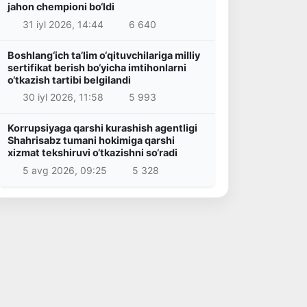
jahon chempioni bo‘ldi
31 iyl 2026, 14:44
6 640
Boshlang‘ich ta’lim o‘qituvchilariga milliy
sertifikat berish bo‘yicha imtihonlarni
o‘tkazish tartibi belgilandi
30 iyl 2026, 11:58
5 993
Korrupsiyaga qarshi kurashish agentligi
Shahrisabz tumani hokimiga qarshi
xizmat tekshiruvi o‘tkazishni so‘radi
5 avg 2026, 09:25
5 328