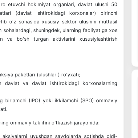
jro etuvchi hokimiyat organlari, davlat ulushi 50
tlari (davlat ishtirokidagi korxonalar) birinchi
etib oʻz sohasida xususiy sektor ulushini muttasil
n sohalardagi, shuningdek, ularning faoliyatiga xos
n va boʻsh turgan aktivlarini xususiylashtirish
iya paketlari (ulushlari) roʻyxati;
 davlat va davlat ishtirokidagi korxonalarning
ng birlamchi (IPO) yoki ikkilamchi (SPO) ommaviy
ati.
ning ommaviy taklifini oʻtkazish jarayonida:
 aksiyalarni uyushgan savdolarda sotishda oldi-