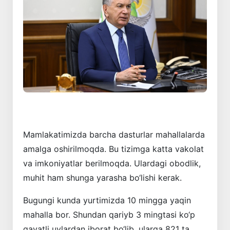
Mamlakatimizda barcha dasturlar mahallalarda
amalga oshirilmoqda. Bu tizimga katta vakolat
va imkoniyatlar berilmoqda. Ulardagi obodlik,
muhit ham shunga yarasha bo‘lishi kerak.
Bugungi kunda yurtimizda 10 mingga yaqin
mahalla bor. Shundan qariyb 3 mingtasi ko‘p
qavatli uylardan iborat bo‘lib, ularga 821 ta