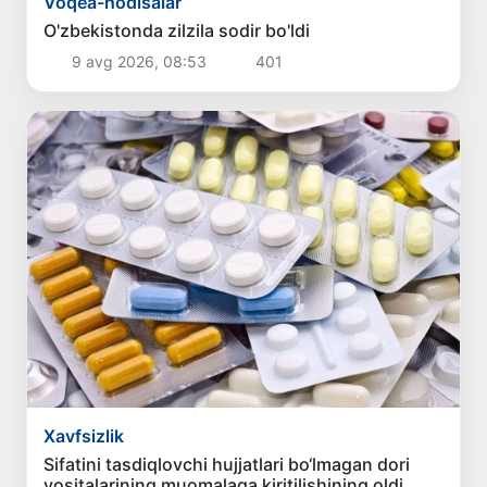
Voqea-hodisalar
O'zbekistonda zilzila sodir bo'ldi
9 avg 2026, 08:53
401
Xavfsizlik
Sifatini tasdiqlovchi hujjatlari bo‘lmagan dori
vositalarining muomalaga kiritilishining oldi