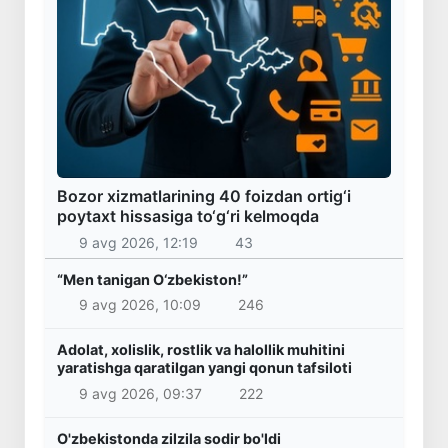
Bozor xizmatlarining 40 foizdan ortig‘i
poytaxt hissasiga to‘g‘ri kelmoqda
9 avg 2026, 12:19
43
“Men tanigan O‘zbekiston!”
9 avg 2026, 10:09
246
Adolat, xolislik, rostlik va halollik muhitini
yaratishga qaratilgan yangi qonun tafsiloti
9 avg 2026, 09:37
222
O'zbekistonda zilzila sodir bo'ldi