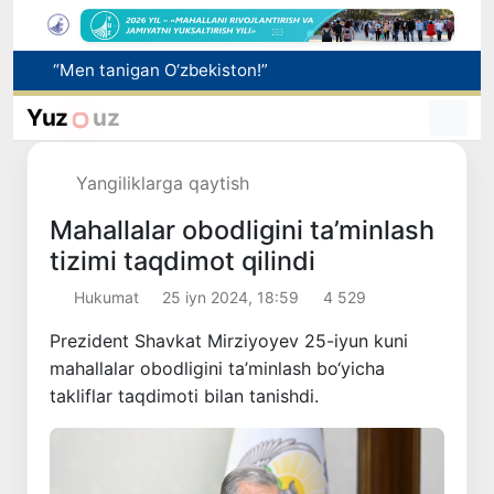
Adolat, xolislik, rostlik va halollik muhitini yaratishga qaratilgan yangi qonun tafsiloti
O'zbekistonda zilzila sodir bo'ldi
Yuz
uz
Sifatini tasdiqlovchi hujjatlari bo‘lmagan dori vositalarining muomalaga kiritilishining oldi olindi
Bozor xizmatlarining 40 foizdan ortig‘i poytaxt hissasiga to‘g‘ri kelmoqda
Yangiliklarga qaytish
“Men tanigan O‘zbekiston!”
Mahallalar obodligini ta’minlash
tizimi taqdimot qilindi
Hukumat
25 iyn 2024, 18:59
4 529
Prezident Shavkat Mirziyoyev 25-iyun kuni
mahallalar obodligini ta’minlash bo‘yicha
takliflar taqdimoti bilan tanishdi.