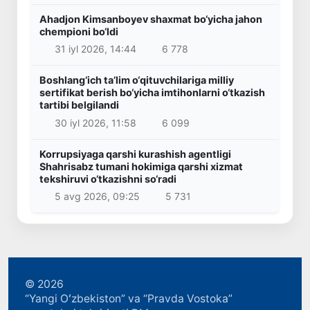
Ahadjon Kimsanboyev shaxmat bo‘yicha jahon
chempioni bo‘ldi
31 iyl 2026, 14:44
6 778
Boshlang‘ich ta’lim o‘qituvchilariga milliy
sertifikat berish bo‘yicha imtihonlarni o‘tkazish
tartibi belgilandi
30 iyl 2026, 11:58
6 099
Korrupsiyaga qarshi kurashish agentligi
Shahrisabz tumani hokimiga qarshi xizmat
tekshiruvi o‘tkazishni so‘radi
5 avg 2026, 09:25
5 731
© 2026
“Yangi Oʻzbekiston” va “Pravda Vostoka”