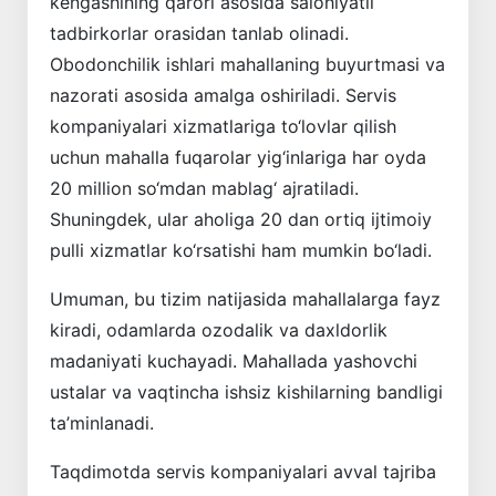
kengashining qarori asosida salohiyatli
tadbirkorlar orasidan tanlab olinadi.
Obodonchilik ishlari mahallaning buyurtmasi va
nazorati asosida amalga oshiriladi. Servis
kompaniyalari xizmatlariga to‘lovlar qilish
uchun mahalla fuqarolar yig‘inlariga har oyda
20 million so‘mdan mablag‘ ajratiladi.
Shuningdek, ular aholiga 20 dan ortiq ijtimoiy
pulli xizmatlar ko‘rsatishi ham mumkin bo‘ladi.
Umuman, bu tizim natijasida mahallalarga fayz
kiradi, odamlarda ozodalik va daxldorlik
madaniyati kuchayadi. Mahallada yashovchi
ustalar va vaqtincha ishsiz kishilarning bandligi
ta’minlanadi.
Taqdimotda servis kompaniyalari avval tajriba