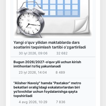
Yangi o‘quv yilidan maktablarda dars
soatlarini taqsimlash tartibi o‘zgartiriladi
30 iyl 2026, 09:06
32 682
Bugun 2026/2027-o‘quv yili uchun kirish
imtihonlari to‘liq yakunlanadi
23 iyl 2026, 14:04
8 489
"Alisher Navoiy" hamda "Paxtakor" metro
bekatlari oralig‘idagi eskalatorlardan biri
yo‘lovchilar uchun foydalanishga qayta
topshiriladi
4 avg 2026, 10:29
7 836