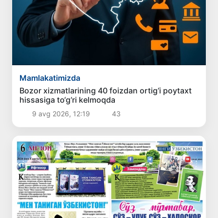
Mamlakatimizda
Bozor xizmatlarining 40 foizdan ortig‘i poytaxt
hissasiga to‘g‘ri kelmoqda
9 avg 2026, 12:19
43