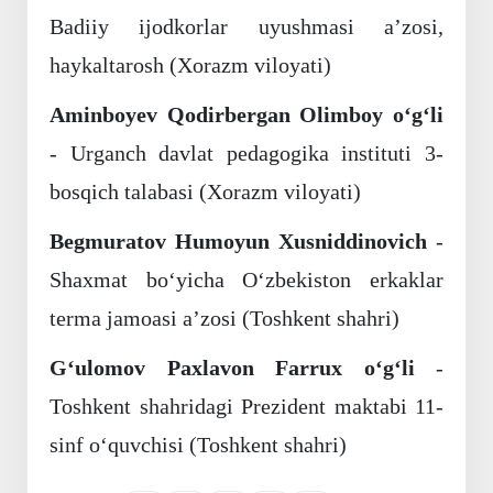
Badiiy ijodkorlar uyushmasi a’zosi,
haykaltarosh (Xorazm viloyati)
Aminboyev Qodirbergan Olimboy o‘g‘li
- Urganch davlat pedagogika instituti 3-
bosqich talabasi (Xorazm viloyati)
Begmuratov Humoyun Xusniddinovich
-
Shaxmat bo‘yicha O‘zbekiston erkaklar
terma jamoasi a’zosi (Toshkent shahri)
G‘ulomov Paxlavon Farrux o‘g‘li
-
Toshkent shahridagi Prezident maktabi 11-
sinf o‘quvchisi (Toshkent shahri)