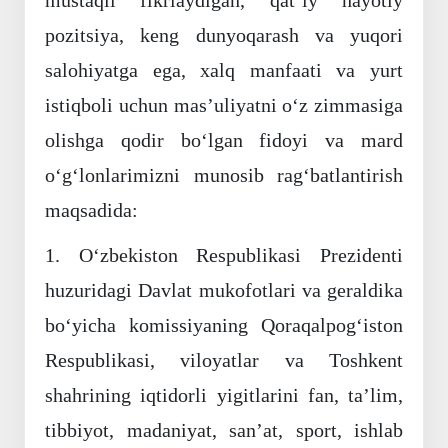
pozitsiya, keng dunyoqarash va yuqori
salohiyatga ega, xalq manfaati va yurt
istiqboli uchun mas’uliyatni o‘z zimmasiga
olishga qodir bo‘lgan fidoyi va mard
o‘g‘lonlarimizni munosib rag‘batlantirish
maqsadida:
1. O‘zbekiston Respublikasi Prezidenti
huzuridagi Davlat mukofotlari va geraldika
bo‘yicha komissiyaning Qoraqalpog‘iston
Respublikasi, viloyatlar va Toshkent
shahrining iqtidorli yigitlarini fan, ta’lim,
tibbiyot, madaniyat, san’at, sport, ishlab