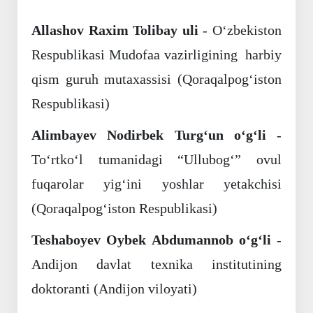
Allashov Raxim Tolibay uli
- O‘zbekiston
Respublikasi Mudofaa vazirligining harbiy
qism guruh mutaxassisi (Qoraqalpog‘iston
Respublikasi)
Alimbayev Nodirbek Turg‘un o‘g‘li
-
To‘rtko‘l tumanidagi “Ullubog‘” ovul
fuqarolar yig‘ini yoshlar yetakchisi
(Qoraqalpog‘iston Respublikasi)
Teshaboyev Oybek Abdumannob o‘g‘li
-
Andijon davlat texnika institutining
doktoranti (Andijon viloyati)