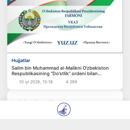
Hujjatlar
Salim bin Muhammad al-Malikni O‘zbekiston
Respublikasining “Do‘stlik” ordeni bilan
mukofotlash to‘g‘risida
10 iyl 2026, 15:18
4 299
Soʻnggi yangiliklar