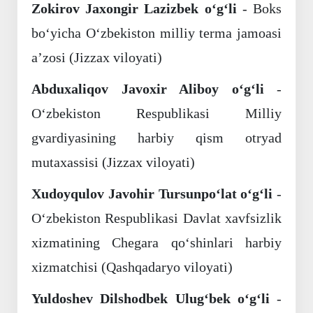
Zokirov Jaxongir Lazizbek o‘g‘li
- Boks
bo‘yicha O‘zbekiston milliy terma jamoasi
a’zosi (Jizzax viloyati)
Abduxaliqov Javoxir Aliboy o‘g‘li
-
O‘zbekiston Respublikasi Milliy
gvardiyasining harbiy qism otryad
mutaxassisi (Jizzax viloyati)
Xudoyqulov Javohir Tursunpo‘lat o‘g‘li
-
O‘zbekiston Respublikasi Davlat xavfsizlik
xizmatining Chegara qo‘shinlari harbiy
xizmatchisi (Qashqadaryo viloyati)
Yuldoshev Dilshodbek Ulug‘bek o‘g‘li
-