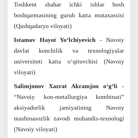
Toshkent shahar ichki ishlar bosh
boshqarmasining guruh katta mutaxassisi
(Qashqadaryo viloyati)
Istamov Hayot Yo‘lchiyevich
- Navoiy
davlat konchilik va texnologiyalar
universiteti katta o‘qituvchisi (Navoiy
viloyati)
Salimjonov Xazrat Akramjon o‘g‘li
-
“Navoiy kon-metallurgiya kombinati”
aksiyadorlik jamiyatining Navoiy
mashinasozlik zavodi muhandis-texnologi
(Navoiy viloyati)