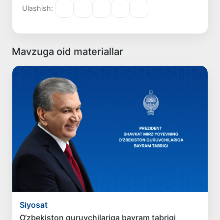
Ulashish:
Mavzuga oid materiallar
Siyosat
O‘zbekiston quruvchilariga bayram tabrigi