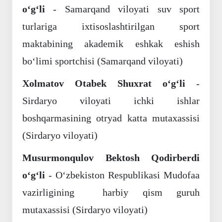
o‘g‘li
- Samarqand viloyati suv sport
turlariga ixtisoslashtirilgan sport
maktabining akademik eshkak eshish
bo‘limi sportchisi (Samarqand viloyati)
Xolmatov Otabek Shuxrat o‘g‘li
-
Sirdaryo viloyati ichki ishlar
boshqarmasining otryad katta mutaxassisi
(Sirdaryo viloyati)
Musurmonqulov Bektosh Qodirberdi
o‘g‘li
- O‘zbekiston Respublikasi Mudofaa
vazirligining harbiy qism guruh
mutaxassisi (Sirdaryo viloyati)