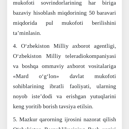
mukofoti sovrindorlarining har biriga
bazaviy hisoblash miqdorining 50 baravari
miqdorida pul mukofoti berilishini
ta’minlasin.
4. O‘zbekiston Milliy axborot agentligi,
O‘zbekiston Milliy teleradiokompaniyasi
va boshqa ommaviy axborot vositalariga
«Mard o‘g‘lon» davlat mukofoti
sohiblarining ibratli faoliyati, ularning
noyob iste’dodi va erishgan yutuqlarini
keng yoritib borish tavsiya etilsin.
5. Mazkur qarorning ijrosini nazorat qilish