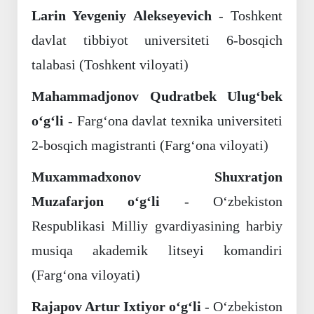
Larin Yevgeniy Alekseyevich
- Toshkent
davlat tibbiyot universiteti 6-bosqich
talabasi (Toshkent viloyati)
Mahammadjonov Qudratbek Ulug‘bek
o‘g‘li
- Farg‘ona davlat texnika universiteti
2-bosqich magistranti (Farg‘ona viloyati)
Muxammadxonov Shuxratjon
Muzafarjon o‘g‘li
- O‘zbekiston
Respublikasi Milliy gvardiyasining harbiy
musiqa akademik litseyi komandiri
(Farg‘ona viloyati)
Rajapov Artur Ixtiyor o‘g‘li
- O‘zbekiston