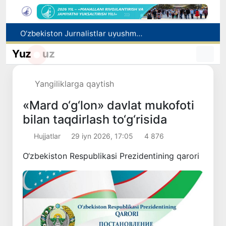
O‘zbekiston Jurnalistlar uyushmasi qoshida Blogerlar ijodiy kengashi tashkil etildi
Kredit va moliyaviy xizmatlar reklamasiga ogohlantirish talabi kiritiladi
Yuz
uz
FOTON va MKBANK strategik hamkorlik va bo‘lib to‘lash shartlari!
Behruz Karimov faoliyatini Shveytsariyaning «Lugano» klubida davom ettiradi
Yangiliklarga qaytish
Ekstremistik tashkilotlar va materiallarning elektron reyestri yuritiladi
«Mard o‘g‘lon» davlat mukofoti
bilan taqdirlash to‘g‘risida
Hujjatlar
29 iyn 2026, 17:05
4 876
O‘zbekiston Respublikasi Prezidentining qarori