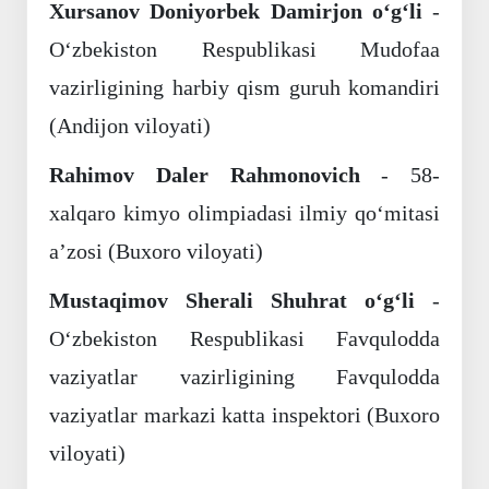
Xursanov Doniyorbek Damirjon o‘g‘li
-
O‘zbekiston Respublikasi Mudofaa
vazirligining harbiy qism guruh komandiri
(Andijon viloyati)
Rahimov Daler Rahmonovich
- 58-
xalqaro kimyo olimpiadasi ilmiy qo‘mitasi
a’zosi (Buxoro viloyati)
Mustaqimov Sherali Shuhrat o‘g‘li
-
O‘zbekiston Respublikasi Favqulodda
vaziyatlar vazirligining Favqulodda
vaziyatlar markazi katta inspektori (Buxoro
viloyati)