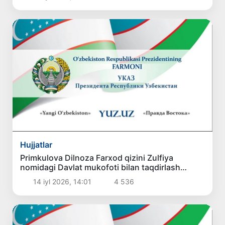
Hujjatlar
Primkulova Dilnoza Farxod qizini Zulfiya
nomidagi Davlat mukofoti bilan taqdirlash
to‘g‘risida
14 iyl 2026, 14:01
4 536