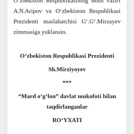
O‘zbekiston Respublikasining Bosh vaziri
A.N.Aripov va O‘zbekiston Respublikasi
Prezidenti maslahatchisi G‘.G‘.Mirzayev
zimmasiga yuklansin.
O‘zbekiston Respublikasi Prezidenti
Sh.Mirziyoyev
***
“Mard o‘g‘lon” davlat mukofoti bilan
taqdirlanganlar
RO‘YXATI