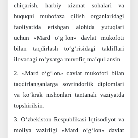
chiqarish, harbiy xizmat sohalari va
huquqni muhofaza qilish organlaridagi
faoliyatida erishgan alohida yutuqlari
uchun «Mard o‘g‘lon» davlat mukofoti
bilan taqdirlash to‘g‘risidagi takliflari
ilovadagi ro‘yxatga muvofiq ma’qullansin.
2. «Mard o‘g‘lon» davlat mukofoti bilan
taqdirlanganlarga sovrindorlik diplomlari
va ko‘krak nishonlari tantanali vaziyatda
topshirilsin.
3. O‘zbekiston Respublikasi Iqtisodiyot va
moliya vazirligi «Mard o‘g‘lon» davlat