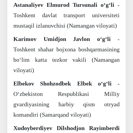
Astanaliyev Elmurod Tursunali o‘g‘li
-
Toshkent davlat transport universiteti
mustaqil izlanuvchisi (Namangan viloyati)
Karimov Umidjon Javlon o‘g‘li
-
Toshkent shahar bojxona boshqarmasining
bo‘lim katta tezkor vakili (Namangan
viloyati)
Elbekov Shohzodbek Elbek o‘g‘li
-
O‘zbekiston Respublikasi Milliy
gvardiyasining harbiy qism otryad
komandiri (Samarqand viloyati)
Xudoyberdiyev Dilshodjon Rayimberdi