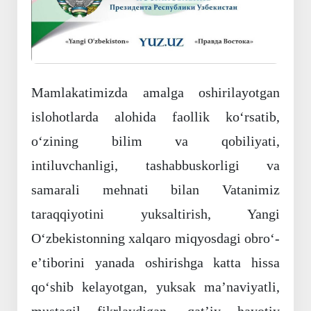
Mamlakatimizda amalga oshirilayotgan
islohotlarda alohida faollik ko‘rsatib,
o‘zining bilim va qobiliyati,
intiluvchanligi, tashabbuskorligi va
samarali mehnati bilan Vatanimiz
taraqqiyotini yuksaltirish, Yangi
O‘zbekistonning xalqaro miqyosdagi obro‘-
e’tiborini yanada oshirishga katta hissa
qo‘shib kelayotgan, yuksak ma’naviyatli,
mustaqil fikrlaydigan, qat’iy hayotiy