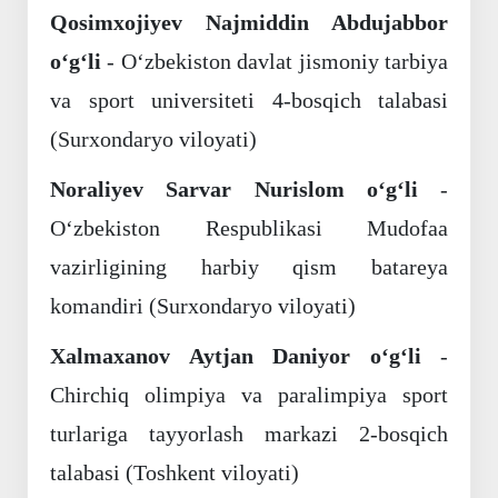
Qosimxojiyev Najmiddin Abdujabbor
o‘g‘li
- O‘zbekiston davlat jismoniy tarbiya
va sport universiteti 4-bosqich talabasi
(Surxondaryo viloyati)
Noraliyev Sarvar Nurislom o‘g‘li
-
O‘zbekiston Respublikasi Mudofaa
vazirligining harbiy qism batareya
komandiri (Surxondaryo viloyati)
Xalmaxanov Aytjan Daniyor o‘g‘li
-
Chirchiq olimpiya va paralimpiya sport
turlariga tayyorlash markazi 2-bosqich
talabasi (Toshkent viloyati)