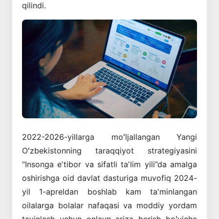
qilindi.
2022-2026-yillarga moʻljallangan Yangi
Oʻzbekistonning taraqqiyot strategiyasini
“Insonga eʼtibor va sifatli taʼlim yili”da amalga
oshirishga oid davlat dasturiga muvofiq 2024-
yil 1-apreldan boshlab kam taʼminlangan
oilalarga bolalar nafaqasi va moddiy yordam
tayinlash uchun onlayn ariza berish boʻyicha