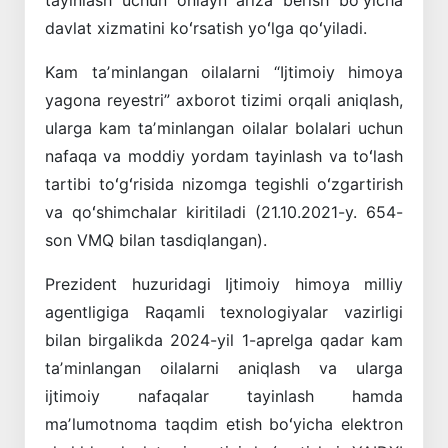
davlat xizmatini koʻrsatish yoʻlga qoʻyiladi.
Kam taʼminlangan oilalarni “Ijtimoiy himoya
yagona reyestri” axborot tizimi orqali aniqlash,
ularga kam taʼminlangan oilalar bolalari uchun
nafaqa va moddiy yordam tayinlash va toʻlash
tartibi toʻgʻrisida nizomga tegishli oʻzgartirish
va qoʻshimchalar kiritiladi (21.10.2021-y. 654-
son VMQ bilan tasdiqlangan).
Prezident huzuridagi Ijtimoiy himoya milliy
agentligiga Raqamli texnologiyalar vazirligi
bilan birgalikda 2024-yil 1-aprelga qadar kam
taʼminlangan oilalarni aniqlash va ularga
ijtimoiy nafaqalar tayinlash hamda
maʼlumotnoma taqdim etish boʻyicha elektron