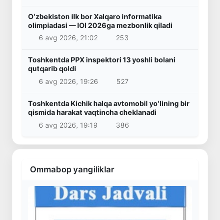
Oʻzbekiston ilk bor Xalqaro informatika
olimpiadasi — IOI 2026ga mezbonlik qiladi
6 avg 2026, 21:02
253
Toshkentda PPX inspektori 13 yoshli bolani
qutqarib qoldi
6 avg 2026, 19:26
527
Toshkentda Kichik halqa avtomobil yoʻlining bir
qismida harakat vaqtincha cheklanadi
6 avg 2026, 19:19
386
Ommabop yangiliklar