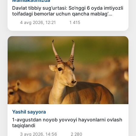
Davlat tibbiy sug‘urtasi: So‘nggi 6 oyda imtiyozli
toifadagi bemorlar uchun qancha mablag‘
yo‘naltirildi?
4 avg 2026, 12:21
1 415
Yashil sayyora
1-avgustdan noyob yovvoyi hayvonlarni ovlash
taqiqlandi
3 avg 2026, 14:56
2 280