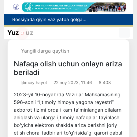
2030 yilgacha xavfli chiqindilarni qayta ishlash darajasi 20 foizga yetkaziladi
Oʻzbekiston ilk bor Xalqaro informatika olimpiadasi — IOI 2026ga mezbonlik qiladi
Yuz
uz
Toshkentda PPX inspektori 13 yoshli bolani qutqarib qoldi
Oʻzbekistonda Barqaror rivojlanish maqsadlari oyligiga start berildi
Yangiliklarga qaytish
Rossiyada qiyin vaziyatda qolgan yuzlab o‘zbekistonliklar ortga qaytarildi
Nafaqa olish uchun onlayn ariza
beriladi
Ijtimoiy hayot
22 noy 2023, 11:46
8 408
2023-yil 10-noyabrda Vazirlar Mahkamasining
596-sonli “Ijtimoiy himoya yagona reyestri”
axborot tizimi orqali kam taʼminlangan oilalarni
aniqlash va ularga ijtimoiy nafaqalar tayinlash
boʻyicha elektron shaklda ariza berishni joriy
etish chora-tadbirlari toʻgʻrisida“gi qarori qabul