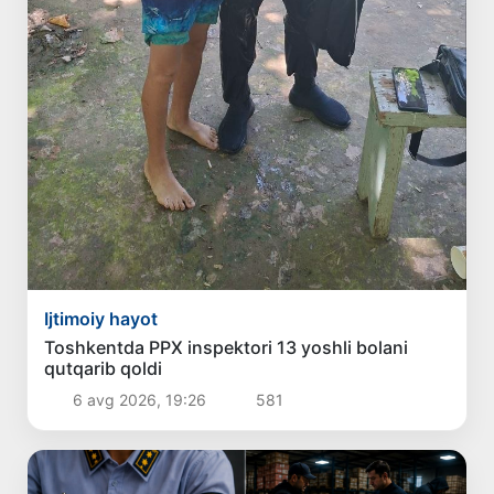
Ijtimoiy hayot
Toshkentda PPX inspektori 13 yoshli bolani
qutqarib qoldi
6 avg 2026, 19:26
581