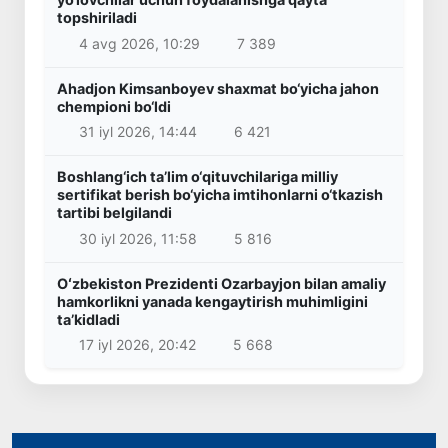
topshiriladi
4 avg 2026, 10:29
7 389
Ahadjon Kimsanboyev shaxmat bo‘yicha jahon
chempioni bo‘ldi
31 iyl 2026, 14:44
6 421
Boshlang‘ich ta’lim o‘qituvchilariga milliy
sertifikat berish bo‘yicha imtihonlarni o‘tkazish
tartibi belgilandi
30 iyl 2026, 11:58
5 816
Oʻzbekiston Prezidenti Ozarbayjon bilan amaliy
hamkorlikni yanada kengaytirish muhimligini
taʼkidladi
17 iyl 2026, 20:42
5 668