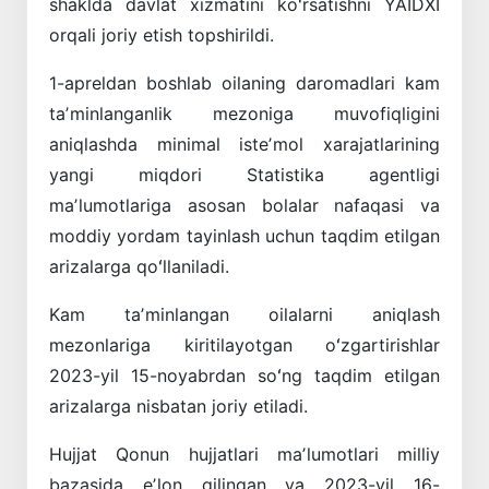
shaklda davlat xizmatini koʻrsatishni YAIDXI
orqali joriy etish topshirildi.
1-apreldan boshlab oilaning daromadlari kam
taʼminlanganlik mezoniga muvofiqligini
aniqlashda minimal isteʼmol xarajatlarining
yangi miqdori Statistika agentligi
maʼlumotlariga asosan bolalar nafaqasi va
moddiy yordam tayinlash uchun taqdim etilgan
arizalarga qoʻllaniladi.
Kam taʼminlangan oilalarni aniqlash
mezonlariga kiritilayotgan oʻzgartirishlar
2023-yil 15-noyabrdan soʻng taqdim etilgan
arizalarga nisbatan joriy etiladi.
Hujjat Qonun hujjatlari maʼlumotlari milliy
bazasida eʼlon qilingan va 2023-yil 16-