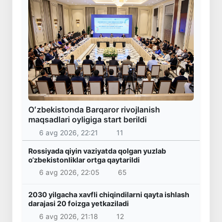
Oʻzbekistonda Barqaror rivojlanish
maqsadlari oyligiga start berildi
6 avg 2026, 22:21
11
Rossiyada qiyin vaziyatda qolgan yuzlab
o‘zbekistonliklar ortga qaytarildi
6 avg 2026, 22:05
65
2030 yilgacha xavfli chiqindilarni qayta ishlash
darajasi 20 foizga yetkaziladi
6 avg 2026, 21:18
12