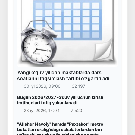
Yangi o‘quv yilidan maktablarda dars
soatlarini taqsimlash tartibi o‘zgartiriladi
30 iyl 2026, 09:06
32 197
Bugun 2026/2027-o‘quv yili uchun kirish
imtihonlari to‘liq yakunlanadi
23 iyl 2026, 14:04
7 520
"Alisher Navoiy" hamda "Paxtakor" metro
bekatlari oralig‘idagi eskalatorlardan biri
yo‘lovchilar uchun foydalanishga qayta