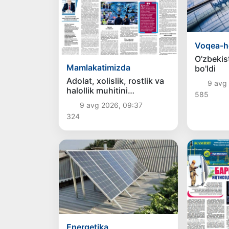
Voqea-h
O'zbekist
Mamlakatimizda
bo'ldi
Adolat, xolislik, rostlik va
9 avg
halollik muhitini
585
yaratishga qaratilgan
9 avg 2026, 09:37
yangi qonun tafsiloti
324
Energetika