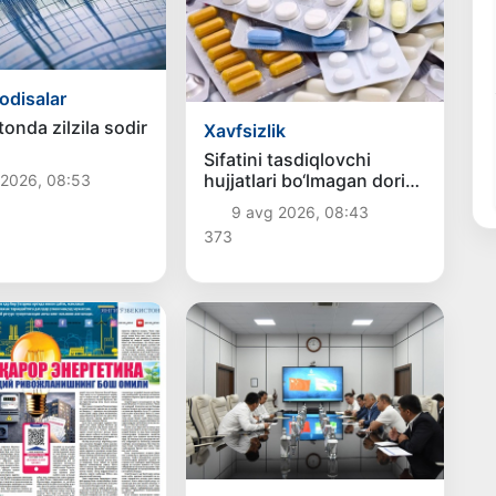
odisalar
onda zilzila sodir
Xavfsizlik
Sifatini tasdiqlovchi
hujjatlari bo‘lmagan dori
 2026, 08:53
vositalarining muomalaga
9 avg 2026, 08:43
kiritilishining oldi olindi
373