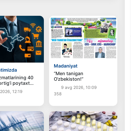
Madaniyat
timizda
“Men tanigan
zmatlarining 40
O‘zbekiston!”
rtig‘i poytaxt
9 avg 2026, 10:09
a to‘g‘ri kelmoqda
2026, 12:19
358