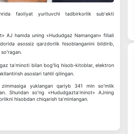
hrida
faoliyat
yurituvchi
tadbirkorlik
subʼekti
ot»
AJ
hamda
uning
«
Hududgaz Namangan
»
filiali
dorida
asossiz
qarzdorlik
hisoblanganini
bildirib
,
soʻragan
.
gaz taʼminoti bilan bogʻliq hisob-kitoblar, elektron
lantirish asoslari tahlil qilingan.
or zimmasiga yuklangan qariyb 341 mln soʻmlik
gan. Shundan soʻng «Hududgaztaʼminot» AJning
likni hisobdan chiqarish taʼminlangan.