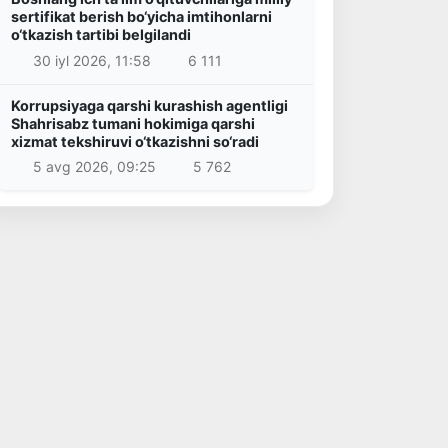
sertifikat berish bo‘yicha imtihonlarni
o‘tkazish tartibi belgilandi
30 iyl 2026, 11:58
6 111
Korrupsiyaga qarshi kurashish agentligi
Shahrisabz tumani hokimiga qarshi
xizmat tekshiruvi o‘tkazishni so‘radi
5 avg 2026, 09:25
5 762