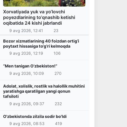
Xorvatiyada yuk va yo‘lovchi
poyezdlarining to‘qnashib ketishi
oqibatida 24 kishi jabrlandi
9 avg 2026, 12:41
23
Bozor xizmatlarining 40 foizdan ortig‘i
poytaxt hissasiga to‘g‘ri kelmoqda
9 avg 2026, 12:19
106
“Men tanigan O‘zbekiston!”
9 avg 2026, 10:09
270
Adolat, xolislik, rostlik va halollik muhitini
yaratishga qaratilgan yangi qonun
tafsiloti
9 avg 2026, 09:37
232
O'zbekistonda zilzila sodir bo'ldi
9 avg 2026, 08:53
419