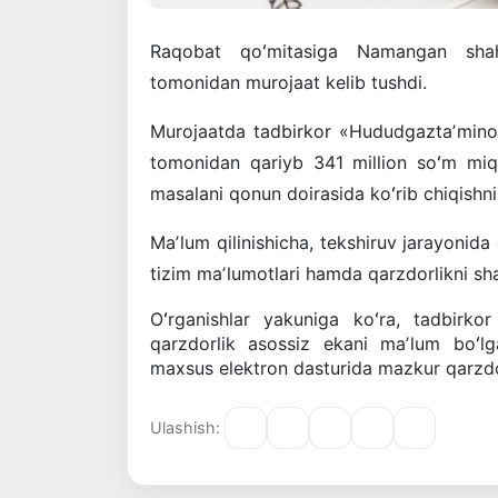
Raqobat
qoʻmitasiga
Namangan
sha
tomonidan
murojaat
kelib
tushdi
.
Murojaatda
tadbirkor
«Hududgaztaʼmin
tomonidan
qariyb
341
million
soʻm
miq
masalani
qonun
doirasida
koʻrib
chiqishni
Maʼlum qilinishicha, tekshiruv jarayonida 
tizim maʼlumotlari hamda qarzdorlikni shakl
Oʻrganishlar yakuniga koʻra, tadbirk
qarzdorlik asossiz ekani maʼlum boʻl
maxsus elektron dasturida mazkur qarzdor
Ulashish: