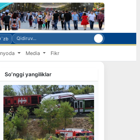
O`zb
nyoda
Media
Fikr
Soʻnggi yangiliklar