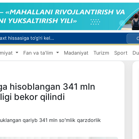
Bozor xizmatlarining 40 foizdan ortig‘i poytaxt hissasiga to‘g‘ri kelmoqda
miyat
Fan va ta'lim
Madaniyat
Turizm
Sport
Du
Adolat, xolislik, rostlik va halollik muhitini yaratishga qaratilgan yangi qonun tafsiloti
Xorvatiyada yuk va yo‘lovchi poyezdlarining to‘qnashib ketishi oqibatida 24 kishi jabrlandi
ga hisoblangan 341 mln
igi bekor qilindi
uklangan qariyb 341 mln soʻmlik qarzdorlik