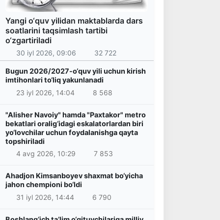
Yangi o‘quv yilidan maktablarda dars
soatlarini taqsimlash tartibi
o‘zgartiriladi
30 iyl 2026, 09:06
32 722
Bugun 2026/2027-o‘quv yili uchun kirish
imtihonlari to‘liq yakunlanadi
23 iyl 2026, 14:04
8 568
"Alisher Navoiy" hamda "Paxtakor" metro
bekatlari oralig‘idagi eskalatorlardan biri
yo‘lovchilar uchun foydalanishga qayta
topshiriladi
4 avg 2026, 10:29
7 853
Ahadjon Kimsanboyev shaxmat bo‘yicha
jahon chempioni bo‘ldi
31 iyl 2026, 14:44
6 790
Boshlang‘ich ta’lim o‘qituvchilariga milliy