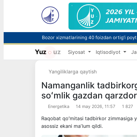
“Men tanigan O‘zbekiston!”
Yuz
uz
Siyosat
Iqtisodiyot
Ja
O'zbekistonda zilzila sodir bo'ldi
Yangiliklarga qaytish
Namanganlik tadbirkor
soʻmlik gazdan qarzdorl
Energetika
14 may 2026, 11:57
1 827
Raqobat qoʻmitasi tadbirkor zimmasiga y
asossiz ekani maʼlum qildi.