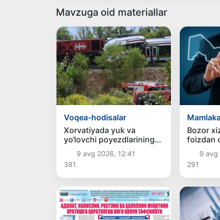
Mavzuga oid materiallar
Voqea-hodisalar
Mamlaka
Xorvatiyada yuk va
Bozor xi
yo‘lovchi poyezdlarining
foizdan o
to‘qnashib ketishi
hissasig
9 avg 2026, 12:41
9 avg 
oqibatida 24 kishi
381
291
jabrlandi