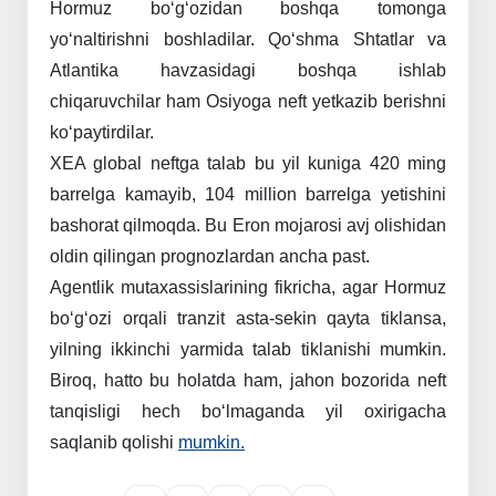
Hormuz
bo‘g‘ozidan
boshqa
tomonga
yo‘naltirishni
boshladilar.
Qo‘shma
Shtatlar
va
Atlantika
havzasidagi
boshqa
ishlab
chiqaruvchilar
ham
Osiyoga
neft
yetkazib
berishni
ko‘paytirdilar.
XEA
global
neftga
talab
bu
yil
kuniga
420
ming
barrelga
kamayib,
104
million
barrelga
yetishini
bashorat
qilmoqda.
Bu
Eron
mojarosi
avj
olishidan
oldin
qilingan
prognozlardan
ancha
past.
Agentlik
mutaxassislarining
fikricha,
agar
Hormuz
bo‘g‘ozi
orqali
tranzit
asta-sekin
qayta
tiklansa,
yilning
ikkinchi
yarmida
talab
tiklanishi
mumkin.
Biroq,
hatto
bu
holatda
ham,
jahon
bozorida
neft
tanqisligi
hech
bo‘lmaganda
yil
oxirigacha
saqlanib
qolishi
mumkin.