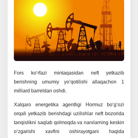
Fors
ko‘rfazi
mintaqasidan
neft
yetkazib
berishning
umumiy
yo‘qotilishi
allaqachon
1
milliard
 barreldan 
oshdi.
Xalqaro
energetika
agentligi
Hormuz
bo‘g‘ozi
orqali
yetkazib
berishdagi
uzilishlar
neft
bozorida
tanqislikni
saqlab
qolmoqda
va
narxlarning
keskin
o‘zgarishi
xavfini
oshirayotgani
haqida