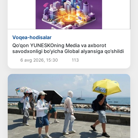
Voqea-hodisalar
Qo‘qon YUNESKOning Media va axborot
savodxonligi bo‘yicha Global alyansiga qo‘shildi
6 avg 2026, 15:30
113