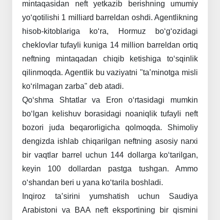
mintaqasidan
neft
yetkazib
berishning
umumiy
yo‘qotilishi
1
milliard
barreldan
oshdi.
Agentlikning
hisob-kitoblariga
ko‘ra,
Hormuz
bo‘g‘ozidagi
cheklovlar
tufayli
kuniga
14
million
barreldan
ortiq
neftning
mintaqadan
chiqib
ketishiga
to‘sqinlik
qilinmoqda.
Agentlik
bu
vaziyatni
"ta’minotga
misli
ko‘rilmagan
zarba"
deb
atadi.
Qo‘shma
Shtatlar
va
Eron
o‘rtasidagi
mumkin
bo‘lgan
kelishuv
borasidagi
noaniqlik
tufayli
neft
bozori
juda
beqarorligicha
qolmoqda.
Shimoliy
dengizda
ishlab
chiqarilgan
neftning
asosiy
narxi
bir
vaqtlar
barrel
uchun
144
dollarga
ko‘tarilgan,
keyin
100
dollardan
pastga
tushgan.
Ammo
o‘shandan
 beri 
u
yana
ko‘tarila
boshladi.
Inqiroz
ta’sirini
yumshatish
uchun
Saudiya
Arabistoni
va
BAA
neft
eksportining
bir
qismini