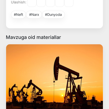
Ulashish:
#Neft
#Narx
#Dunyoda
Mavzuga oid materiallar