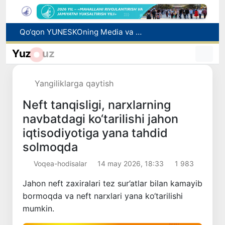
Gemodializ muolajasini oluvchi bemorlarning yo‘l xarajatlari davlat budjeti hisobidan qoplab berilishi mumkin
Italiyaning 27 ta shahrida jazirama tufayli "qizil" xavf darajasi e’lon qilindi
Yuz
uz
Toshkentda voyaga yetmagan bola doʻkonga eshik tirqishidan kirib, 6,2 million soʻm oʻgʻirladi
Bosh konsulxona ko‘magida insultga chalingan hamyurtimiz Olmaotadan yurtimizga qaytarildi
Yangiliklarga qaytish
Qo‘qon YUNESKOning Media va axborot savodxonligi bo‘yicha Global alyansiga qo‘shildi
Neft tanqisligi, narxlarning
navbatdagi ko‘tarilishi jahon
iqtisodiyotiga yana tahdid
solmoqda
Voqea-hodisalar
14 may 2026, 18:33
1 983
Jahon neft zaxiralari tez sur’atlar bilan kamayib
bormoqda va neft narxlari yana ko‘tarilishi
mumkin.