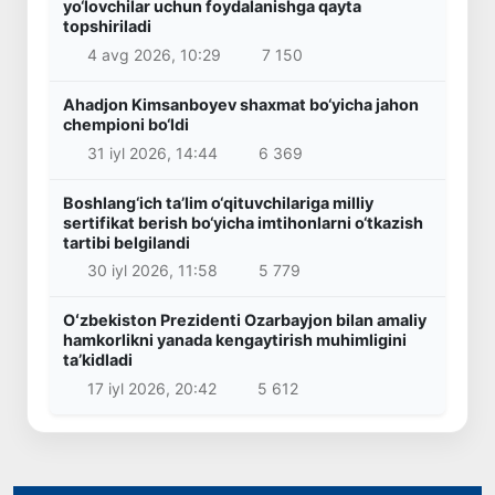
yo‘lovchilar uchun foydalanishga qayta
topshiriladi
4 avg 2026, 10:29
7 150
Ahadjon Kimsanboyev shaxmat bo‘yicha jahon
chempioni bo‘ldi
31 iyl 2026, 14:44
6 369
Boshlang‘ich ta’lim o‘qituvchilariga milliy
sertifikat berish bo‘yicha imtihonlarni o‘tkazish
tartibi belgilandi
30 iyl 2026, 11:58
5 779
Oʻzbekiston Prezidenti Ozarbayjon bilan amaliy
hamkorlikni yanada kengaytirish muhimligini
taʼkidladi
17 iyl 2026, 20:42
5 612