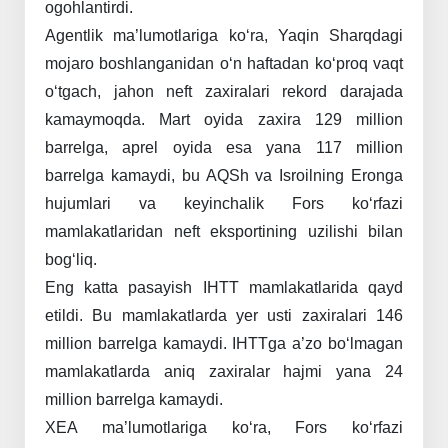
ogohlantirdi.
Agentlik
ma’lumotlariga
ko‘ra,
Yaqin
Sharqdagi
mojaro
boshlanganidan
o‘n
haftadan
ko‘proq
vaqt
o‘tgach,
jahon
neft
zaxiralari
rekord
darajada
kamaymoqda.
Mart
oyida
zaxira
129
million
barrelga,
aprel
oyida
esa
yana
117
million
barrelga
kamaydi,
bu
AQSh
va
Isroilning
Eronga
hujumlari
va
keyinchalik
Fors
ko‘rfazi
mamlakatlaridan
neft
eksportining
uzilishi
bilan
bog‘liq.
Eng
katta
pasayish
IHTT
mamlakatlarida
qayd
etildi.
Bu
mamlakatlarda
yer
usti
zaxiralari
146
million
barrelga
kamaydi.
IHTTga
a’zo
bo‘lmagan
mamlakatlarda
aniq
zaxiralar
hajmi
yana
24
million
barrelga
kamaydi.
XEA
ma’lumotlariga
ko‘ra,
Fors
ko‘rfazi