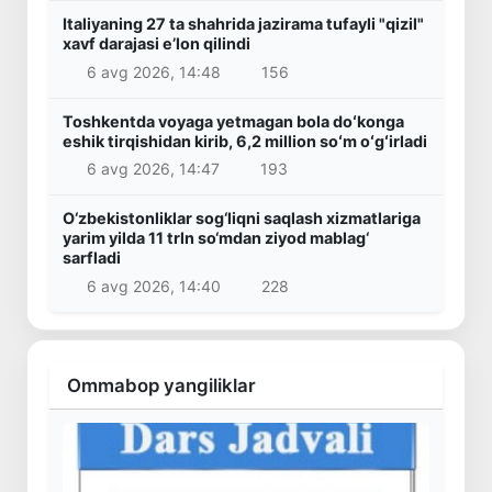
Italiyaning 27 ta shahrida jazirama tufayli "qizil"
xavf darajasi e’lon qilindi
6 avg 2026, 14:48
156
Toshkentda voyaga yetmagan bola doʻkonga
eshik tirqishidan kirib, 6,2 million soʻm oʻgʻirladi
6 avg 2026, 14:47
193
O‘zbekistonliklar sog‘liqni saqlash xizmatlariga
yarim yilda 11 trln so‘mdan ziyod mablag‘
sarfladi
6 avg 2026, 14:40
228
Ommabop yangiliklar