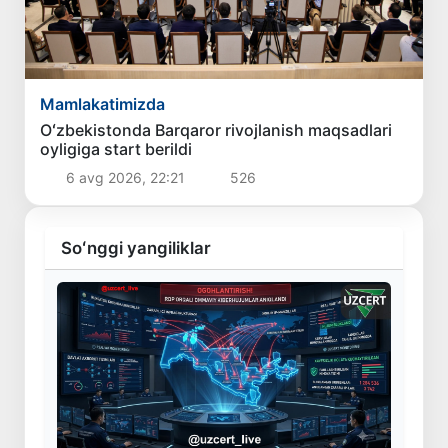
Mamlakatimizda
Oʻzbekistonda Barqaror rivojlanish maqsadlari
oyligiga start berildi
6 avg 2026, 22:21
526
Soʻnggi yangiliklar