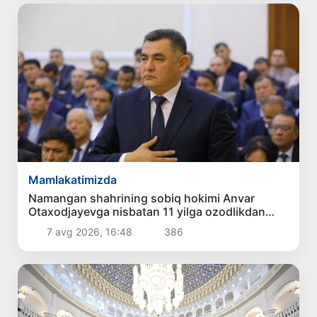
Mamlakatimizda
Namangan shahrining sobiq hokimi Anvar
Otaxodjayevga nisbatan 11 yilga ozodlikdan
mahrum qilish jazosi tayinlandi
7 avg 2026, 16:48
386