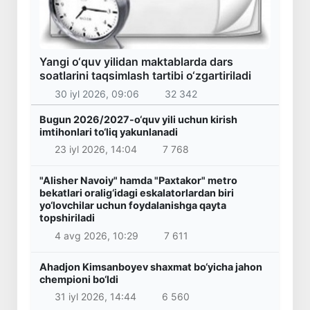
Yangi o‘quv yilidan maktablarda dars
soatlarini taqsimlash tartibi o‘zgartiriladi
30 iyl 2026, 09:06
32 342
Bugun 2026/2027-o‘quv yili uchun kirish
imtihonlari to‘liq yakunlanadi
23 iyl 2026, 14:04
7 768
"Alisher Navoiy" hamda "Paxtakor" metro
bekatlari oralig‘idagi eskalatorlardan biri
yo‘lovchilar uchun foydalanishga qayta
topshiriladi
4 avg 2026, 10:29
7 611
Ahadjon Kimsanboyev shaxmat bo‘yicha jahon
chempioni bo‘ldi
31 iyl 2026, 14:44
6 560