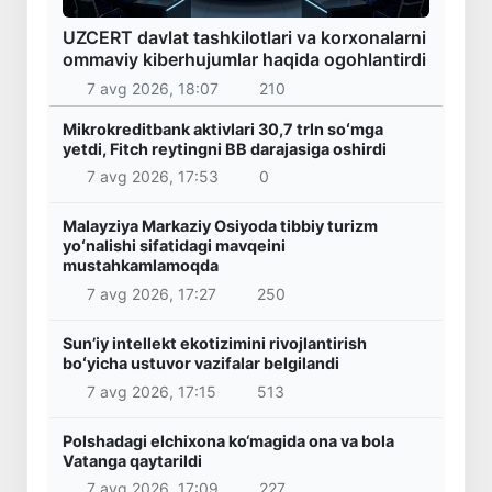
UZCERT davlat tashkilotlari va korxonalarni
ommaviy kiberhujumlar haqida ogohlantirdi
7 avg 2026, 18:07
210
Mikrokreditbank aktivlari 30,7 trln soʻmga
yetdi, Fitch reytingni BB darajasiga oshirdi
7 avg 2026, 17:53
0
Malayziya Markaziy Osiyoda tibbiy turizm
yoʻnalishi sifatidagi mavqeini
mustahkamlamoqda
7 avg 2026, 17:27
250
Sunʼiy intellekt ekotizimini rivojlantirish
boʻyicha ustuvor vazifalar belgilandi
7 avg 2026, 17:15
513
Polshadagi elchixona ko‘magida ona va bola
Vatanga qaytarildi
7 avg 2026, 17:09
227