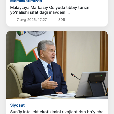
Mamlakatimizda
Malayziya Markaziy Osiyoda tibbiy turizm
yoʻnalishi sifatidagi mavqeini
mustahkamlamoqda
7 avg 2026, 17:27
305
Siyosat
Sunʼiy intellekt ekotizimini rivojlantirish boʻyicha