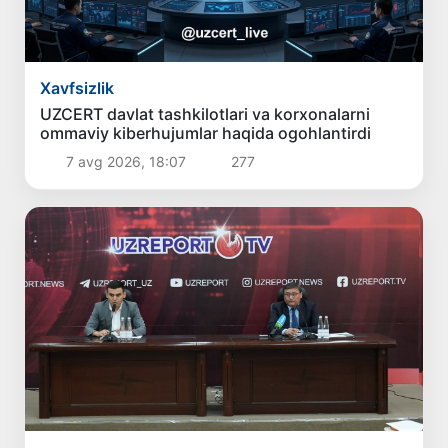
Xavfsizlik
UZCERT davlat tashkilotlari va korxonalarni
ommaviy kiberhujumlar haqida ogohlantirdi
7 avg 2026, 18:07
277