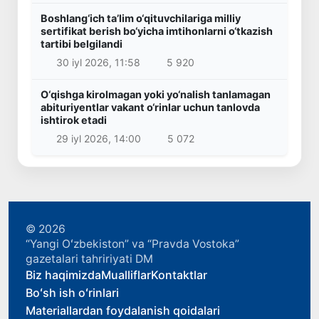
Boshlang‘ich ta’lim o‘qituvchilariga milliy
sertifikat berish bo‘yicha imtihonlarni o‘tkazish
tartibi belgilandi
30 iyl 2026, 11:58
5 920
O‘qishga kirolmagan yoki yo‘nalish tanlamagan
abituriyentlar vakant o‘rinlar uchun tanlovda
ishtirok etadi
29 iyl 2026, 14:00
5 072
© 2026
“Yangi Oʻzbekiston” va “Pravda Vostoka”
gazetalari tahririyati DM
Biz haqimizda
Mualliflar
Kontaktlar
Boʻsh ish oʻrinlari
Materiallardan foydalanish qoidalari