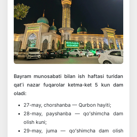
Bayram munosabati bilan ish haftasi turidan
qatʼi nazar fuqarolar ketma-ket 5 kun dam
oladi:
27-may, chorshanba — Qurbon hayiti;
28-may, payshanba — qoʻshimcha dam
olish kuni;
29-may, juma — qoʻshimcha dam olish