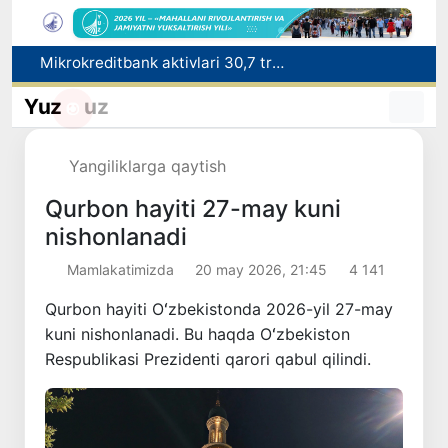
Malayziya Markaziy Osiyoda tibbiy turizm yoʻnalishi sifatidagi mavqeini mustahkamlamoqda
Polshadagi elchixona ko‘magida ona va bola Vatanga qaytarildi
Yuz
uz
Namangan shahrining sobiq hokimi Anvar Otaxodjayevga nisbatan 11 yilga ozodlikdan mahrum qilish jazosi tayinlandi
UZCERT davlat tashkilotlari va korxonalarni ommaviy kiberhujumlar haqida ogohlantirdi
Yangiliklarga qaytish
Mikrokreditbank aktivlari 30,7 trln soʻmga yetdi, Fitch reytingni BB darajasiga oshirdi
Qurbon hayiti 27-may kuni
nishonlanadi
Mamlakatimizda
20 may 2026, 21:45
4 141
Qurbon hayiti Oʻzbekistonda 2026-yil 27-may
kuni nishonlanadi. Bu haqda Oʻzbekiston
Respublikasi Prezidenti qarori qabul qilindi.