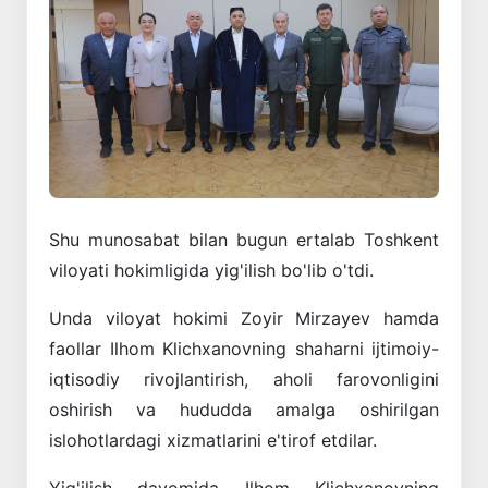
Shu munosabat bilan bugun ertalab Toshkent
viloyati hokimligida yig'ilish bo'lib o'tdi.
Unda viloyat hokimi Zoyir Mirzayev hamda
faollar Ilhom Klichxanovning shaharni ijtimoiy-
iqtisodiy rivojlantirish, aholi farovonligini
oshirish va hududda amalga oshirilgan
islohotlardagi xizmatlarini e'tirof etdilar.
Yig'ilish davomida Ilhom Klichxanovning