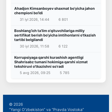
Ahadjon Kimsanboyev shaxmat bo‘yicha jahon
chempioni bo‘ldi
31 iyl 2026, 14:44
6 801
Boshlang‘ich ta’lim o‘qituvchilariga milliy
sertifikat berish bo‘yicha imtihonlarni o‘tkazish
tartibi belgilandi
30 iyl 2026, 11:58
6 122
Korrupsiyaga qarshi kurashish agentligi
Shahrisabz tumani hokimiga qarshi xizmat
tekshiruvi o‘tkazishni so‘radi
5 avg 2026, 09:25
5 785
© 2026
“Yangi Oʻzbekiston” va “Pravda Vostoka”