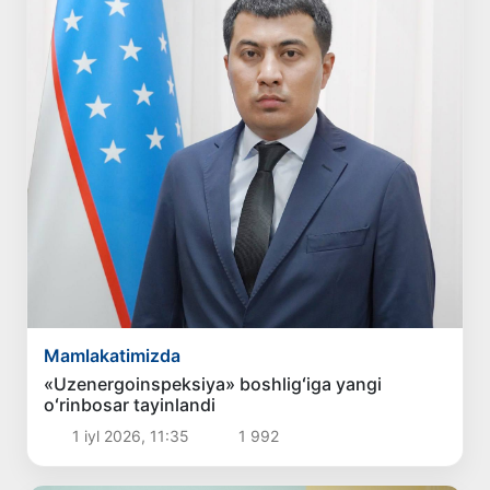
Mamlakatimizda
«Uzenergoinspeksiya» boshligʻiga yangi
oʻrinbosar tayinlandi
1 iyl 2026, 11:35
1 992