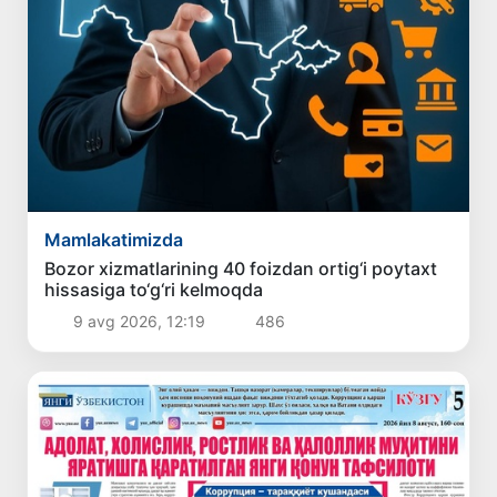
Mamlakatimizda
Bozor xizmatlarining 40 foizdan ortig‘i poytaxt
hissasiga to‘g‘ri kelmoqda
9 avg 2026, 12:19
486