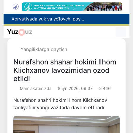
Bozor xizmatlarining 40 foizdan ortig‘i poytaxt hissasiga to‘g‘ri kelmoqda
“Men tanigan O‘zbekiston!”
Yuz
uz
Adolat, xolislik, rostlik va halollik muhitini yaratishga qaratilgan yangi qonun tafsiloti
Sirdaryoda yuk mashinasi hamda "Captiva" ishtirokida yo‘l-transport hodisasi sodir bo‘ldi
Yangiliklarga qaytish
Xorvatiyada yuk va yo‘lovchi poyezdlarining to‘qnashib ketishi oqibatida 24 kishi jabrlandi
Nurafshon shahar hokimi Ilhom
Klichxanov lavozimidan ozod
etildi
Mamlakatimizda
8 iyn 2026, 09:37
2 446
Nurafshon shahri hokimi Ilhom Klichxanov
faoliyatini yangi vazifada davom ettiradi.