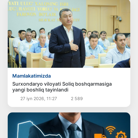
Mamlakatimizda
Surxondaryo viloyati Soliq boshqarmasiga
yangi boshliq tayinlandi
27 iyn 2026, 11:27
2 589