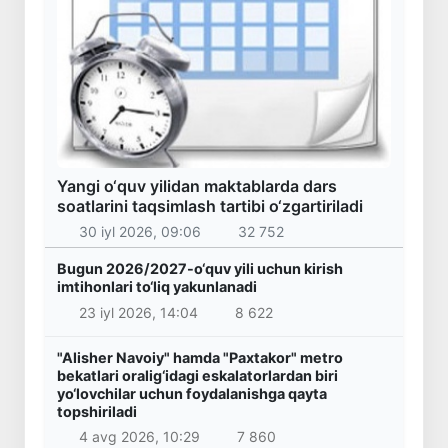
Yangi o‘quv yilidan maktablarda dars
soatlarini taqsimlash tartibi o‘zgartiriladi
30 iyl 2026, 09:06
32 752
Bugun 2026/2027-o‘quv yili uchun kirish
imtihonlari to‘liq yakunlanadi
23 iyl 2026, 14:04
8 622
"Alisher Navoiy" hamda "Paxtakor" metro
bekatlari oralig‘idagi eskalatorlardan biri
yo‘lovchilar uchun foydalanishga qayta
topshiriladi
4 avg 2026, 10:29
7 860