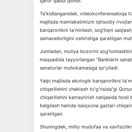
qaror qabul qilindi.
Taʼkidlanganidek, videokonferensaloqa ti
majlisda mamlakatimizni iqtisodiy rivojlan
barqarorlikni taʼminlash, sogʻliqni saql
samaradorligini oshirishga qaratilgan mu
Jumladan, moliya bozorini sogʻlomlashtiris
maqsadida tayyorlangan “Banklarni sanatsi
senatorlar muhokamasiga qoʻyiladi.
Yalpi majlisda ekologik barqarorlikni taʼ
chiqarilishini cheklash toʻgʻrisida”gi Qon
chiqarilishini kamaytirish natijasida hosil
belgilash hamda issiqxona gazlari chiqaril
qaratilgan.
Shuningdek, milliy mudofaa va xavfsizli