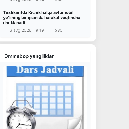
Toshkentda Kichik halqa avtomobil
yoʻlining bir qismida harakat vaqtincha
cheklanadi
6 avg 2026, 19:19
530
Ommabop yangiliklar