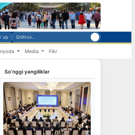
O`zb
nyoda
Media
Fikr
Soʻnggi yangiliklar