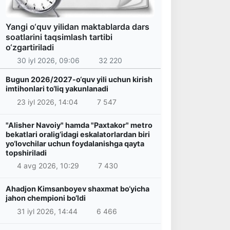
Yangi o‘quv yilidan maktablarda dars
soatlarini taqsimlash tartibi
o‘zgartiriladi
30 iyl 2026, 09:06
32 220
Bugun 2026/2027-o‘quv yili uchun kirish
imtihonlari to‘liq yakunlanadi
23 iyl 2026, 14:04
7 547
"Alisher Navoiy" hamda "Paxtakor" metro
bekatlari oralig‘idagi eskalatorlardan biri
yo‘lovchilar uchun foydalanishga qayta
topshiriladi
4 avg 2026, 10:29
7 430
Ahadjon Kimsanboyev shaxmat bo‘yicha
jahon chempioni bo‘ldi
31 iyl 2026, 14:44
6 466