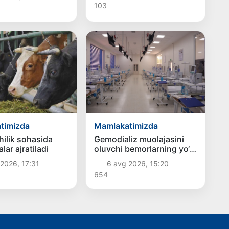
103
timizda
Mamlakatimizda
ilik sohasida
Gemodializ muolajasini
lar ajratiladi
oluvchi bemorlarning yo‘l
xarajatlari davlat budjeti
2026, 17:31
6 avg 2026, 15:20
hisobidan qoplab berilishi
654
mumkin