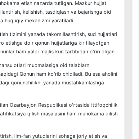
hokama etish nazarda tutilgan. Mazkur hujjat
antirish, kelishish, tasdiqlash va bajarishga oid
a huquqiy mexanizmi yaratiladi.
ish tizimini yanada takomillashtirish, sud hujjatlari
ro etishga doir qonun hujjatlariga kiritilayotgan
nunlar ham yalpi majlis kun tartibidan oʻrin olgan.
ahsulotlari muomalasiga oid talablarni
haqidagi Qonun ham koʻrib chiqiladi. Bu esa aholini
sidagi qonunchilikni yanada mustahkamlashga
lan Ozarbayjon Respublikasi oʻrtasida ittifoqchilik
atifikatsiya qilish masalasini ham muhokama qilish
ntirish, ilm-fan yutuqlarini sohaga joriy etish va