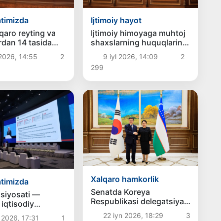
timizda
Ijtimoiy hayot
lqaro reyting va
Ijtimoiy himoyaga muhtoj
rdan 14 tasida
shaxslarning huquqlarini
tonning
ta’minlashga qaratilgan
 2026, 14:55
2
9 iyl 2026, 14:09
2
chlari yaxshilandi
qonun ma’qullandi
299
Xalqaro hamkorlik
timizda
Senatda Koreya
siyosati —
Respublikasi delegatsiyasi
 iqtisodiy
bilan uchrashuv bo‘lib
ng muhim omili
22 iyn 2026, 18:29
3
 2026, 17:31
1
o‘tdi