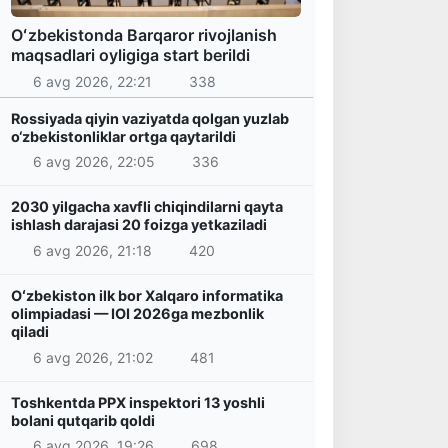
Oʻzbekistonda Barqaror rivojlanish
maqsadlari oyligiga start berildi
6 avg 2026, 22:21
338
Rossiyada qiyin vaziyatda qolgan yuzlab
o‘zbekistonliklar ortga qaytarildi
6 avg 2026, 22:05
336
2030 yilgacha xavfli chiqindilarni qayta
ishlash darajasi 20 foizga yetkaziladi
6 avg 2026, 21:18
420
Oʻzbekiston ilk bor Xalqaro informatika
olimpiadasi — IOI 2026ga mezbonlik
qiladi
6 avg 2026, 21:02
481
Toshkentda PPX inspektori 13 yoshli
bolani qutqarib qoldi
6 avg 2026, 19:26
698