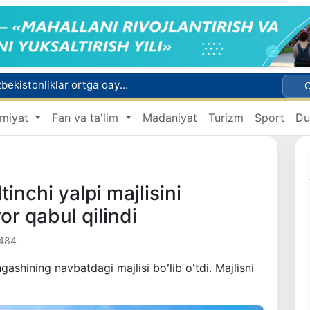
Rossiyada qiyin vaziyatda qolgan yuzlab o‘zbekistonliklar ortga qaytarildi
2030 yilgacha xavfli chiqindilarni qayta ishlash darajasi 20 foizga yetkaziladi
miyat
Fan va ta'lim
Madaniyat
Turizm
Sport
Du
Oʻzbekiston ilk bor Xalqaro informatika olimpiadasi — IOI 2026ga mezbonlik qiladi
 qutqarib qoldi
ri oyligiga start berildi
tinchi yalpi majlisini
or qabul qilindi
 484
gashining navbatdagi majlisi boʻlib oʻtdi. Majlisni