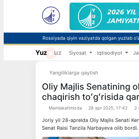
Yuz
uz
Siyosat
Iqtisodiyot
Ja
Toshkentda PPX inspektori 13 yoshli bolani
Oʻzbekistonda Barqaror rivojlanish maqsadla
Yangiliklarga qaytish
Oliy Majlis Senatining ol
chaqirish toʻgʻrisida qar
Mamlakatimizda
28 apr 2025, 17:43
2
Joriy yil 28-aprelda Oliy Majlis Senati Ken
Senat Raisi Tanzila Narbayeva olib bordi.