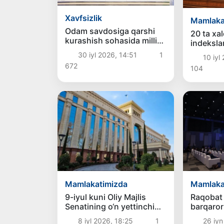
Xavfsizlik
Mamlaka
Odam savdosiga qarshi
20 ta xa
kurashish sohasida milliy
indeksla
va mintaqaviy
O‘zbekis
30 iyl 2026, 14:51
1
10 iyl
hamkorlikning yangi
ko‘rsatki
672
104
ustuvor yo‘nalishlari
belgilab olindi
Mamlakatimizda
Mamlaka
9-iyul kuni Oliy Majlis
Raqobat 
Senatining o‘n yettinchi
barqaror
yalpi majlisi o‘tkaziladi
o‘sishni
8 iyl 2026, 18:25
1
26 iyn