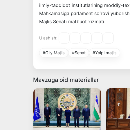
ilmiy-tadqiqot institutlarining moddiy-t
Mahkamasiga parlament soʻrovi yuborish 
Majlis Senati matbuot xizmati.
Ulashish:
#Oliy Majlis
#Senat
#Yalpi majlis
Mavzuga oid materiallar