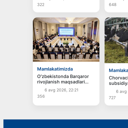
322
648
Mamlakatimizda
Mamlaka
Oʻzbekistonda Barqaror
Chorvach
rivojlanish maqsadlari
subsidiya
oyligiga start berildi
6 avg 2026, 22:21
6 avg 
356
727