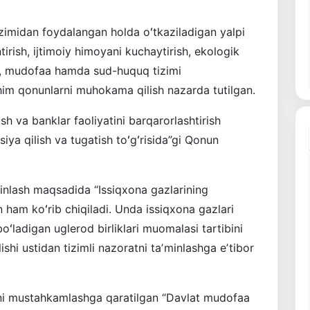
zimidan foydalangan holda oʻtkaziladigan yalpi
tirish, ijtimoiy himoyani kuchaytirish, ekologik
ash, mudofaa hamda sud-huquq tizimi
him qonunlarni muhokama qilish nazarda tutilgan.
h va banklar faoliyatini barqarorlashtirish
ya qilish va tugatish toʻgʻrisida”gi Qonun
minlash maqsadida “Issiqxona gazlarining
un ham koʻrib chiqiladi. Unda issiqxona gazlari
 boʻladigan uglerod birliklari muomalasi tartibini
ishi ustidan tizimli nazoratni taʼminlashga eʼtibor
kni mustahkamlashga qaratilgan “Davlat mudofaa