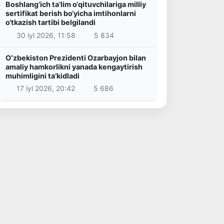
Boshlang‘ich ta’lim o‘qituvchilariga milliy
sertifikat berish bo‘yicha imtihonlarni
o‘tkazish tartibi belgilandi
30 iyl 2026, 11:58
5 834
Oʻzbekiston Prezidenti Ozarbayjon bilan
amaliy hamkorlikni yanada kengaytirish
muhimligini taʼkidladi
17 iyl 2026, 20:42
5 686