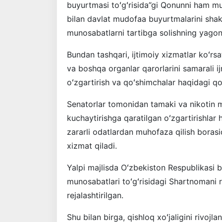
buyurtmasi toʻgʻrisida”gi Qonunni ham mu
bilan davlat mudofaa buyurtmalarini shakll
munosabatlarni tartibga solishning yagon
Bundan tashqari, ijtimoiy xizmatlar koʻrsat
va boshqa organlar qarorlarini samarali ij
oʻzgartirish va qoʻshimchalar haqidagi qo
Senatorlar tomonidan tamaki va nikotin m
kuchaytirishga qaratilgan oʻzgartirishlar 
zararli odatlardan muhofaza qilish bora
xizmat qiladi.
Yalpi majlisda Oʻzbekiston Respublikasi bi
munosabatlari toʻgʻrisidagi Shartnomani r
rejalashtirilgan.
Shu bilan birga, qishloq xoʻjaligini rivojla