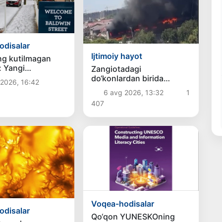
odisalar
Ijtimoiy hayot
ng kutilmagan
: Yangi
Zangiotadagi
aga qalin qor
do‘konlardan birida
2026, 16:42
yong‘in chiqdi
6 avg 2026, 13:32
1
407
Voqea-hodisalar
odisalar
Qo‘qon YUNESKOning