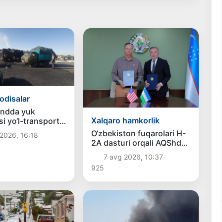
odisalar
ndda yuk
Xalqaro hamkorlik
i yo‘l-transport
ga uchradi,
O‘zbekiston fuqarolari H-
2026, 16:18
 haydovchi halok
2A dasturi orqali AQShda
ishlash imkoniyatiga ega
7 avg 2026, 10:37
bo‘ladi
925