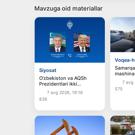
Mavzuga oid materiallar
Voqea-h
Samarqa
Siyosat
mashinas
O‘zbekiston va AQSh
hodisasi
7 avg 
Prezidentlari ikki
oqibatda
575
tomonlama
bo‘ldi
7 avg 2026, 19:16
munosabatlarni yanada
836
mustahkamlash
istiqbollarini muhokama
qildilar