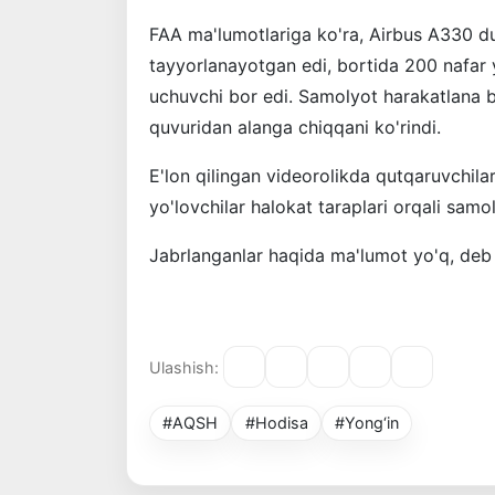
FAA ma'lumotlariga ko'ra, Airbus A330 d
tayyorlanayotgan edi, bortida 200 nafar y
uchuvchi bor edi. Samolyot harakatlana b
quvuridan alanga chiqqani ko'rindi.
E'lon qilingan videorolikda qutqaruvchila
yo'lovchilar halokat taraplari orqali samo
Jabrlanganlar haqida ma'lumot yo'q, deb 
Ulashish:
#AQSH
#Hodisa
#Yong‘in