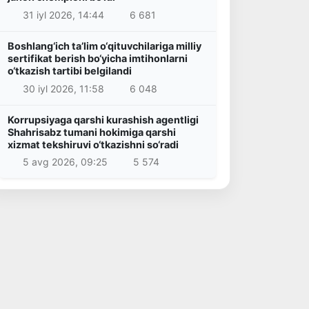
31 iyl 2026, 14:44
6 681
Boshlang‘ich ta’lim o‘qituvchilariga milliy
sertifikat berish bo‘yicha imtihonlarni
o‘tkazish tartibi belgilandi
30 iyl 2026, 11:58
6 048
Korrupsiyaga qarshi kurashish agentligi
Shahrisabz tumani hokimiga qarshi
xizmat tekshiruvi o‘tkazishni so‘radi
5 avg 2026, 09:25
5 574