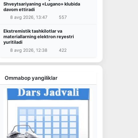
Shveytsariyaning «Lugano» klubida
davom ettiradi
8 avg 2026, 13:47
557
Ekstremistik tashkilotlar va
materiallarning elektron reyestri
yuritiladi
8 avg 2026, 12:38
422
Ommabop yangiliklar