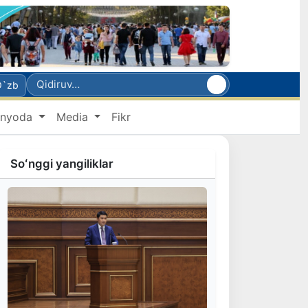
O`zb
nyoda
Media
Fikr
Soʻnggi yangiliklar