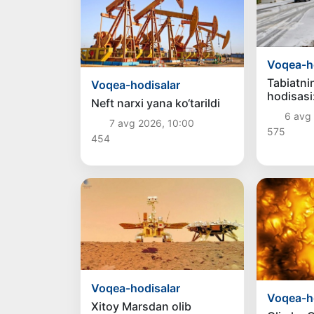
Voqea-h
Tabiatni
Voqea-hodisalar
hodisasi
Neft narxi yana ko‘tarildi
Zelandiy
6 avg 
yog‘di
7 avg 2026, 10:00
575
454
Voqea-hodisalar
Voqea-h
Xitoy Marsdan olib