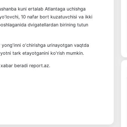
ushanba kuni ertalab Atlantaga uchishga
o'lovchi, 10 nafar bort kuzatuvchisi va ikki
oshlaganida dvigatellardan birining tutun
r yong'inni o'chirishga urinayotgan vaqtda
lyotni tark etayotganini ko'rish mumkin.
xabar beradi report.az.