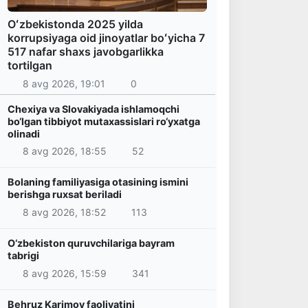
Oʻzbekistonda 2025 yilda
korrupsiyaga oid jinoyatlar boʻyicha 7
517 nafar shaxs javobgarlikka
tortilgan
8 avg 2026, 19:01
0
Chexiya va Slovakiyada ishlamoqchi
bo‘lgan tibbiyot mutaxassislari ro‘yxatga
olinadi
8 avg 2026, 18:55
52
Bolaning familiyasiga otasining ismini
berishga ruxsat beriladi
8 avg 2026, 18:52
113
O‘zbekiston quruvchilariga bayram
tabrigi
8 avg 2026, 15:59
341
Behruz Karimov faoliyatini