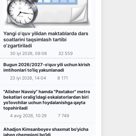
Yangi o‘quv yilidan maktablarda dars
soatlarini taqsimlash tartibi
o‘zgartiriladi
30 iyl 2026, 09:06
32 559
Bugun 2026/2027-o‘quv yili uchun kirish
imtihonlari to‘liq yakunlanadi
23 iyl 2026, 14:04
8 171
"Alisher Navoiy" hamda "Paxtakor" metro
bekatlari oralig‘idagi eskalatorlardan biri
yo‘lovchilar uchun foydalanishga qayta
topshiriladi
4 avg 2026, 10:29
7 749
Ahadjon Kimsanboyev shaxmat bo‘yicha
jahon chempioni bo‘ldi