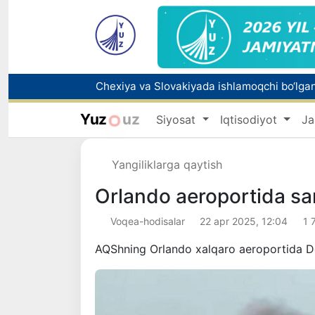
Bolaning familiyasiga otasining ismini beri
Yuz
uz
Siyosat
Iqtisodiyot
Ja
Yangiliklarga qaytish
Orlando aeroportida sa
Voqea-hodisalar
22 apr 2025, 12:04
1 
AQShning Orlando xalqaro aeroportida Del