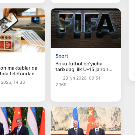
Sport
Boku futbol bo‘yicha
on maktablarida
tarixdagi ilk U-15 jahon
tida telefondan
chempionatiga mezbonlik
28 iyn 2026, 09:51
ish taqiqlandi
qiladi
 2026, 14:33
2 169