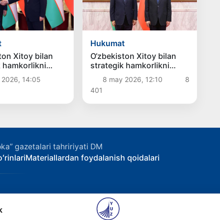
t
Hukumat
ton Xitoy bilan
O‘zbekiston Xitoy bilan
k hamkorlikni
strategik hamkorlikni
engaytirishga
yanada
 2026, 14:05
8 may 2026, 12:10
8
ni bildirdi
chuqurlashtirishdan
401
manfaatdorligini bildirdi
ka” gazetalari tahririyati DM
ʻrinlari
Materiallardan foydalanish qoidalari
k