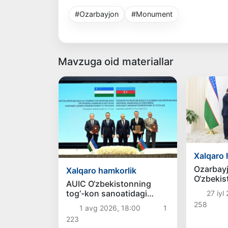
#Ozarbayjon
#Monument
Mavzuga oid materiallar
Xalqaro 
Ozarbay
Xalqaro hamkorlik
O‘zbekis
AUIC O‘zbekistonning
elchisi t
tog‘-kon sanoatidagi
27 iyl
faoliyatini kengaytiradi
258
1 avg 2026, 18:00
1
223