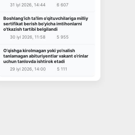
31 iyl 2026, 14:44
6 607
Boshlang‘ich ta’lim o‘qituvchilariga milliy
sertifikat berish bo‘yicha imtihonlarni
o‘tkazish tartibi belgilandi
30 iyl 2026, 11:58
5 955
O‘qishga kirolmagan yoki yo‘nalish
tanlamagan abituriyentlar vakant o‘rinlar
uchun tanlovda ishtirok etadi
29 iyl 2026, 14:00
5 111