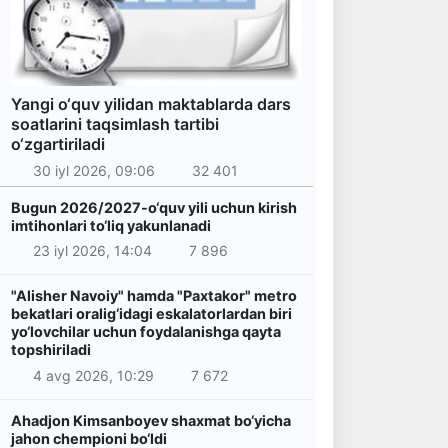
Yangi o‘quv yilidan maktablarda dars
soatlarini taqsimlash tartibi
o‘zgartiriladi
30 iyl 2026, 09:06
32 401
Bugun 2026/2027-o‘quv yili uchun kirish
imtihonlari to‘liq yakunlanadi
23 iyl 2026, 14:04
7 896
"Alisher Navoiy" hamda "Paxtakor" metro
bekatlari oralig‘idagi eskalatorlardan biri
yo‘lovchilar uchun foydalanishga qayta
topshiriladi
4 avg 2026, 10:29
7 672
Ahadjon Kimsanboyev shaxmat bo‘yicha
jahon chempioni bo‘ldi