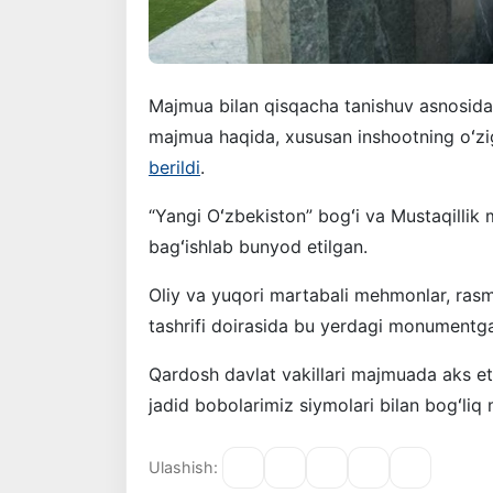
Majmua bilan qisqacha tanishuv asnosida
majmua haqida, xususan inshootning oʻzi
berildi
.
“Yangi Oʻzbekiston” bogʻi va Mustaqillik m
bagʻishlab bunyod etilgan.
Oliy va yuqori martabali mehmonlar, rasm
tashrifi doirasida bu yerdagi monumentga
Qardosh davlat vakillari majmuada aks ett
jadid bobolarimiz siymolari bilan bogʻliq 
Ulashish: