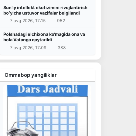
Sunʼiy intellekt ekotizimini rivojlantirish
boʻyicha ustuvor vazifalar belgilandi
7 avg 2026, 17:15
952
Polshadagi elchixona ko‘magida ona va
bola Vatanga qaytarildi
7 avg 2026, 17:09
388
Ommabop yangiliklar