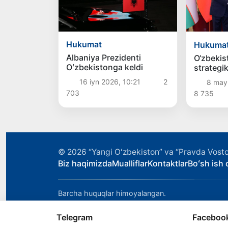
Hukumat
Hukuma
Albaniya Prezidenti
O‘zbekis
Oʻzbekistonga keldi
strategi
yanada k
16 iyn 2026, 10:21
2
8 may
tayyorligi
703
8 735
© 2026
“Yangi Oʻzbekiston” va “Pravda Vosto
Biz haqimizda
Mualliflar
Kontaktlar
Boʻsh ish o
Barcha huquqlar himoyalangan.
Telegram
Faceboo