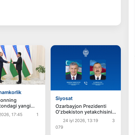
hamkorlik
Siyosat
jonning
tondagi yangi
Ozarbayjon Prezidenti
ayinlandi
Oʻzbekiston yetakchisini
 2026, 17:45
1
tavallud kuni bilan
24 iyl 2026, 13:19
3
samimiy tabrikladi
079