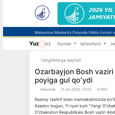
Polshadagi elchixona ko‘magida ona va bol
Yuz
uz
Siyosat
Iqtisodiyot
Ja
Yangiliklarga qaytish
Ozarbayjon Bosh vaziri
poyiga gul qoʻydi
Hukumat
11 iyn 2025, 12:02
4 060
Rasmiy tashrif bilan mamlakatimizda boʻl
Asadov bugun, 11-iyun kuni “Yangi Oʻzbe
Oʻzbekiston Respublikasi Bosh vaziri Abdu