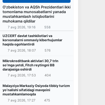
O‘zbekiston va AQSh Prezidentlari ikki
tomonlama munosabatlarni yanada
mustahkamlash istiqbollarini
muhokama qildilar
7 avg 2026, 19:16
558
UZCERT davlat tashkilotlari va
korxonalarni ommaviy kiberhujumlar
haqida ogohlantirdi
7 avg 2026, 18:07
576
Mikrokreditbank aktivlari 30,7 trln
soʻmga yetdi, Fitch reytingni BB
darajasiga oshirdi
7 avg 2026, 17:53
404
Malayziya Markaziy Osiyoda tibbiy turizm
yoʻnalishi sifatidagi mavqeini
mustahkamlamoqda
7 avg 2026, 17:27
475