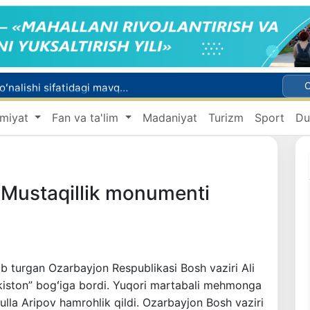
Malayziya Markaziy Osiyoda tibbiy turizm yoʻnalishi sifatidagi mavqeini mustahkamlamoqda
a Vatanga qaytarildi
miyat
Fan va ta'lim
Madaniyat
Turizm
Sport
Du
Namangan shahrining sobiq hokimi Anvar Otaxodjayevga nisbatan 11 yilga ozodlikdan mahrum qilish jazosi tayinlandi
UZCERT davlat tashkilotlari va korxonalarni ommaviy kiberhujumlar haqida ogohlantirdi
Mikrokreditbank aktivlari 30,7 trln soʻmga yetdi, Fitch reytingni BB darajasiga oshirdi
 Mustaqillik monumenti
ib turgan Ozarbayjon Respublikasi Bosh vaziri Ali
kiston” bogʻiga bordi. Yuqori martabali mehmonga
lla Aripov hamrohlik qildi. Ozarbayjon Bosh vaziri