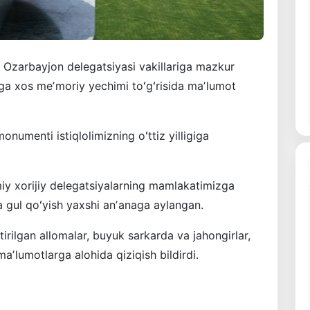
 Ozarbayjon delegatsiyasi vakillariga mazkur
ga xos meʼmoriy yechimi toʻgʻrisida maʼlumot
onumenti istiqlolimizning oʻttiz yilligiga
iy xorijiy delegatsiyalarning mamlakatimizga
 gul qoʻyish yaxshi anʼanaga aylangan.
irilgan allomalar, buyuk sarkarda va jahongirlar,
maʼlumotlarga alohida qiziqish bildirdi.