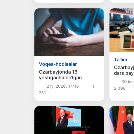
Ta'lim
Voqea-hodisalar
Ozarbayj
Ozarbayjonda 16
dars pay
yoshgacha bo‘lgan
foydalan
30 iyn
bolalarga ijtimoiy
2 iyl 2026, 14:16
1
2 098
tarmoqlardan foydalanish
251
taqiqlandi