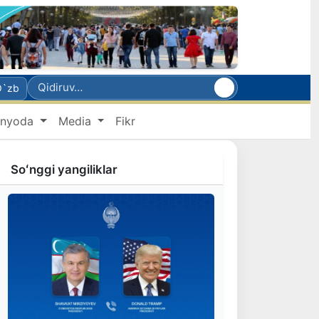
O`zb
nyoda
Media
Fikr
Soʻnggi yangiliklar