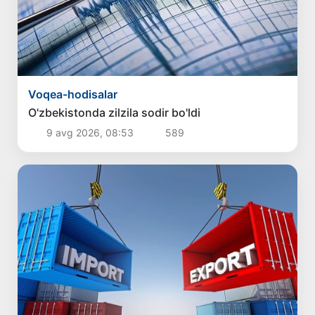
Voqea-hodisalar
O'zbekistonda zilzila sodir bo'ldi
9 avg 2026, 08:53
589