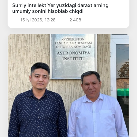
Sun’iy intellekt Yer yuzidagi daraxtlarning
umumiy sonini hisoblab chiqdi
15 iyl 2026, 12:28
2 408