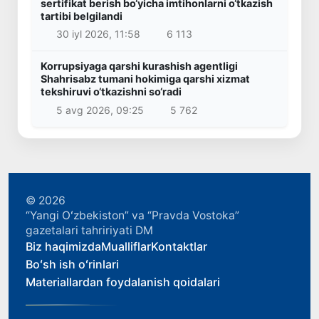
sertifikat berish bo‘yicha imtihonlarni o‘tkazish
tartibi belgilandi
30 iyl 2026, 11:58
6 113
Korrupsiyaga qarshi kurashish agentligi
Shahrisabz tumani hokimiga qarshi xizmat
tekshiruvi o‘tkazishni so‘radi
5 avg 2026, 09:25
5 762
© 2026
“Yangi Oʻzbekiston” va “Pravda Vostoka”
gazetalari tahririyati DM
Biz haqimizda
Mualliflar
Kontaktlar
Boʻsh ish oʻrinlari
Materiallardan foydalanish qoidalari