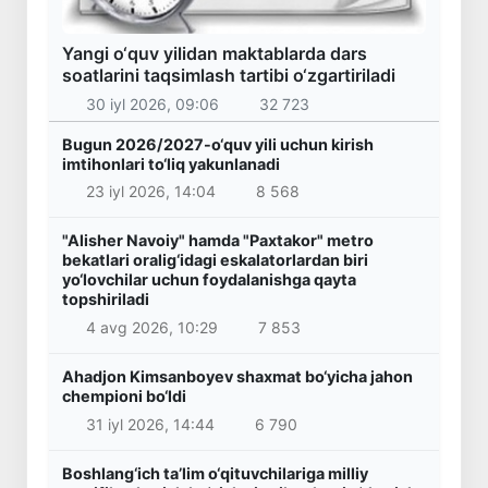
Yangi o‘quv yilidan maktablarda dars
soatlarini taqsimlash tartibi o‘zgartiriladi
30 iyl 2026, 09:06
32 723
Bugun 2026/2027-o‘quv yili uchun kirish
imtihonlari to‘liq yakunlanadi
23 iyl 2026, 14:04
8 568
"Alisher Navoiy" hamda "Paxtakor" metro
bekatlari oralig‘idagi eskalatorlardan biri
yo‘lovchilar uchun foydalanishga qayta
topshiriladi
4 avg 2026, 10:29
7 853
Ahadjon Kimsanboyev shaxmat bo‘yicha jahon
chempioni bo‘ldi
31 iyl 2026, 14:44
6 790
Boshlang‘ich ta’lim o‘qituvchilariga milliy