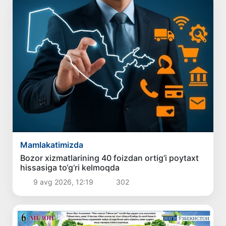
Mamlakatimizda
Bozor xizmatlarining 40 foizdan ortig‘i poytaxt
hissasiga to‘g‘ri kelmoqda
9 avg 2026, 12:19
302