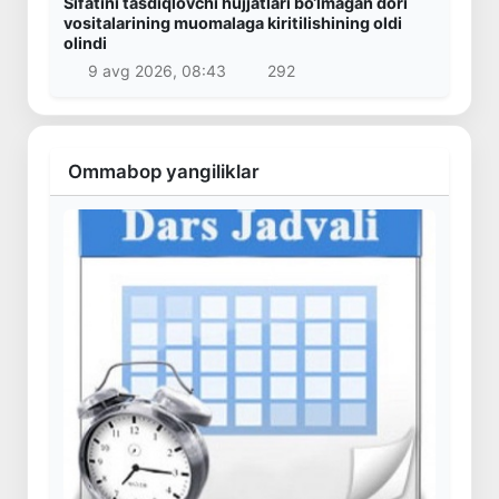
Sifatini tasdiqlovchi hujjatlari bo‘lmagan dori
vositalarining muomalaga kiritilishining oldi
olindi
9 avg 2026, 08:43
292
Ommabop yangiliklar