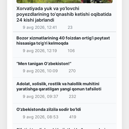
Xorvatiyada yuk va yo‘lovchi
poyezdlarining to‘qnashib ketishi oqibatida
24 kishi jabrlandi
9 avg 2026, 12:41
23
Bozor xizmatlarining 40 foizdan ortig‘i poytaxt
hissasiga to‘g‘ri kelmoqda
9 avg 2026, 12:19
106
“Men tanigan O‘zbekiston!”
9 avg 2026, 10:09
270
Adolat, xolislik, rostlik va halollik muhitini
yaratishga qaratilgan yangi qonun tafsiloti
9 avg 2026, 09:37
232
O'zbekistonda zilzila sodir bo'ldi
9 avg 2026, 08:53
419