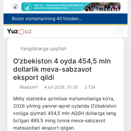
“Men tanigan O‘zbekiston!”
Adolat, xolislik, rostlik va halollik muhitini yaratishga qaratilgan yangi qonun tafsiloti
Yuz
uz
O'zbekistonda zilzila sodir bo'ldi
Xorvatiyada yuk va yo‘lovchi poyezdlarining to‘qnashib ketishi oqibatida 24 kishi jabrlandi
Yangiliklarga qaytish
Bozor xizmatlarining 40 foizdan ortig‘i poytaxt hissasiga to‘g‘ri kelmoqda
O‘zbekiston 4 oyda 454,5 mln
dollarlik meva-sabzavot
eksport qildi
Bilasizmi?
4 iyn 2026, 10:35
2 724
Milliy statistika qo‘mitasi ma’lumotlariga ko‘ra,
2026 yilning yanvar-aprel oylarida O‘zbekiston
xorijga qiymati 454,5 mln AQSH dollariga teng
bo‘lgan 489,5 ming tonna meva-sabzavot
mahsulotlari eksport qilgan.