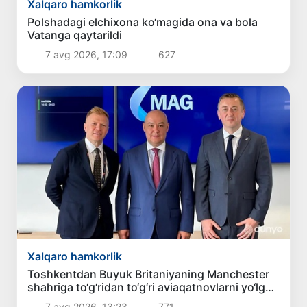
Xalqaro hamkorlik
Polshadagi elchixona ko‘magida ona va bola
Vatanga qaytarildi
7 avg 2026, 17:09
627
Xalqaro hamkorlik
Toshkentdan Buyuk Britaniyaning Manchester
shahriga to‘g‘ridan to‘g‘ri aviaqatnovlarni yo‘lga
qo‘yish masalasi ko‘rib chiqilmoqda
7 avg 2026, 13:23
771