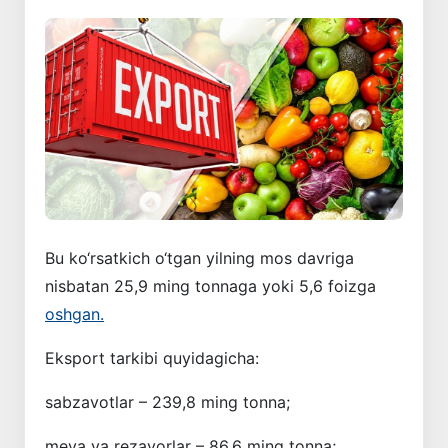
Bu ko‘rsatkich o‘tgan yilning mos davriga
nisbatan 25,9 ming tonnaga yoki 5,6 foizga
oshgan.
Eksport tarkibi quyidagicha:
sabzavotlar – 239,8 ming tonna;
meva va rezavorlar – 86,6 ming tonna;