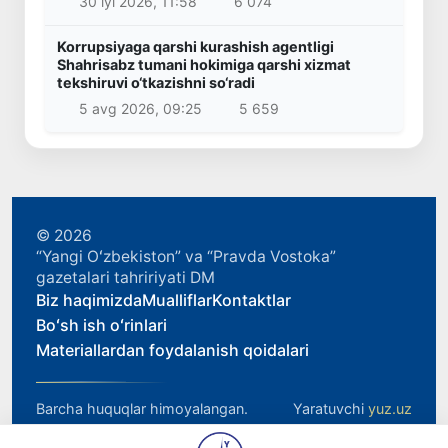
30 iyl 2026, 11:58
6 074
Korrupsiyaga qarshi kurashish agentligi
Shahrisabz tumani hokimiga qarshi xizmat
tekshiruvi o‘tkazishni so‘radi
5 avg 2026, 09:25
5 659
© 2026
“Yangi Oʻzbekiston” va “Pravda Vostoka”
gazetalari tahririyati DM
Biz haqimizda
Mualliflar
Kontaktlar
Boʻsh ish oʻrinlari
Materiallardan foydalanish qoidalari
Barcha huquqlar himoyalangan.
Yaratuvchi
yuz.uz