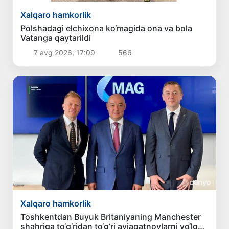
Xalqaro hamkorlik
Polshadagi elchixona ko‘magida ona va bola
Vatanga qaytarildi
7 avg 2026, 17:09
566
Xalqaro hamkorlik
Toshkentdan Buyuk Britaniyaning Manchester
shahriga to‘g‘ridan to‘g‘ri aviaqatnovlarni yo‘lga