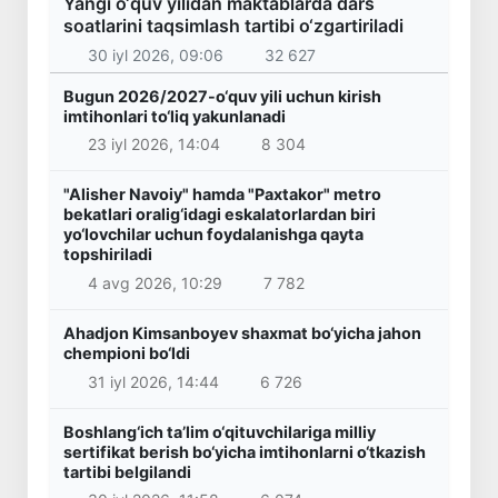
Yangi o‘quv yilidan maktablarda dars
soatlarini taqsimlash tartibi o‘zgartiriladi
30 iyl 2026, 09:06
32 627
Bugun 2026/2027-o‘quv yili uchun kirish
imtihonlari to‘liq yakunlanadi
23 iyl 2026, 14:04
8 304
"Alisher Navoiy" hamda "Paxtakor" metro
bekatlari oralig‘idagi eskalatorlardan biri
yo‘lovchilar uchun foydalanishga qayta
topshiriladi
4 avg 2026, 10:29
7 782
Ahadjon Kimsanboyev shaxmat bo‘yicha jahon
chempioni bo‘ldi
31 iyl 2026, 14:44
6 726
Boshlang‘ich ta’lim o‘qituvchilariga milliy
sertifikat berish bo‘yicha imtihonlarni o‘tkazish
tartibi belgilandi