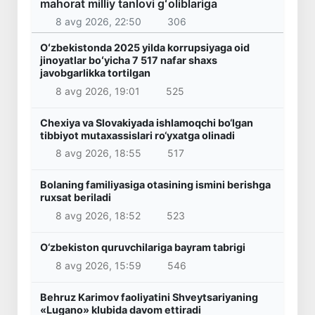
mahorat milliy tanlovi gʻoliblariga
8 avg 2026, 22:50
306
Oʻzbekistonda 2025 yilda korrupsiyaga oid
jinoyatlar boʻyicha 7 517 nafar shaxs
javobgarlikka tortilgan
8 avg 2026, 19:01
525
Chexiya va Slovakiyada ishlamoqchi bo‘lgan
tibbiyot mutaxassislari ro‘yxatga olinadi
8 avg 2026, 18:55
517
Bolaning familiyasiga otasining ismini berishga
ruxsat beriladi
8 avg 2026, 18:52
523
O‘zbekiston quruvchilariga bayram tabrigi
8 avg 2026, 15:59
546
Behruz Karimov faoliyatini Shveytsariyaning
«Lugano» klubida davom ettiradi