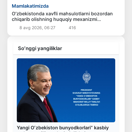
Mamlakatimizda
Oʻzbekistonda xavfli mahsulotlarni bozordan
chiqarib olishning huquqiy mexanizmi
belgilanadi
8 avg 2026, 06:27
416
Soʻnggi yangiliklar
Yangi Oʻzbekiston bunyodkorlari” kasbiy