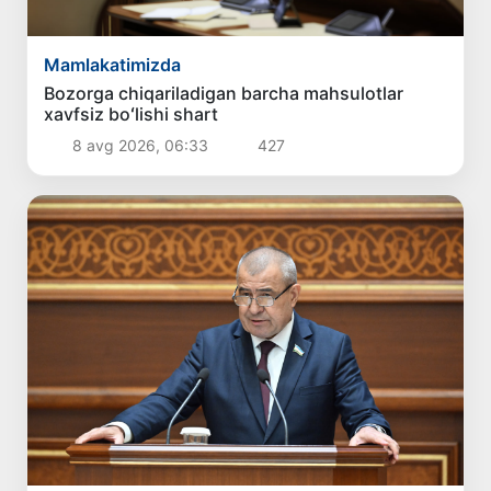
Mamlakatimizda
Bozorga chiqariladigan barcha mahsulotlar
xavfsiz boʻlishi shart
8 avg 2026, 06:33
427