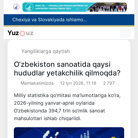
Bolaning familiyasiga otasining ismini berishga ruxsat beriladi
Behruz Karimov faoliyatini Shveytsariyaning «Lugano» klubida davom ettiradi
Yuz
uz
Ekstremistik tashkilotlar va materiallarning elektron reyestri yuritiladi
Oʻzbekistonda 2025 yilda korrupsiyaga oid jinoyatlar boʻyicha 7 517 nafar shaxs javobgarlikka tortilgan
Yangiliklarga qaytish
Chexiya va Slovakiyada ishlamoqchi bo‘lgan tibbiyot mutaxassislari ro‘yxatga olinadi
O‘zbekiston sanoatida qaysi
hududlar yetakchilik qilmoqda?
Mamlakatimizda
12 iyn 2026, 11:16
2 797
Milliy statistika qo‘mitasi ma’lumotlariga ko‘ra,
2026-yilning yanvar-aprel oylarida
O‘zbekistonda 394,7 trln so‘mlik sanoat
mahsulotlari ishlab chiqarildi.