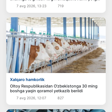
qo‘yish masalasi ko‘rib chiqilmoqda
7 avg 2026, 13:23
719
Xalqaro hamkorlik
Oltoy Respublikasidan O‘zbekistonga 30 ming
boshga yaqin qoramol yetkazib berildi
7 avg 2026, 12:07
827