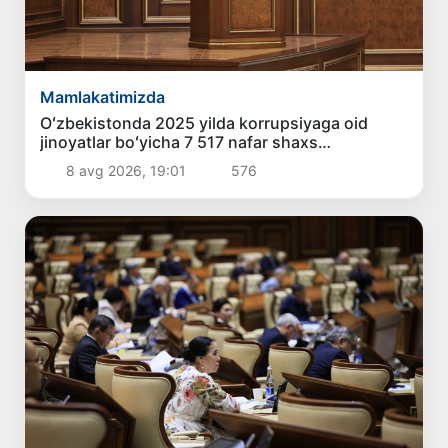
Mamlakatimizda
Oʻzbekistonda 2025 yilda korrupsiyaga oid
jinoyatlar boʻyicha 7 517 nafar shaxs
javobgarlikka tortilgan
8 avg 2026, 19:01
576