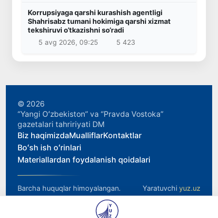
Korrupsiyaga qarshi kurashish agentligi
Shahrisabz tumani hokimiga qarshi xizmat
tekshiruvi o‘tkazishni so‘radi
5 avg 2026, 09:25
5 423
© 2026
“Yangi Oʻzbekiston” va “Pravda Vostoka”
gazetalari tahririyati DM
Biz haqimizda
Mualliflar
Kontaktlar
Boʻsh ish oʻrinlari
Materiallardan foydalanish qoidalari
Barcha huquqlar himoyalangan.
Yaratuvchi
yuz.uz