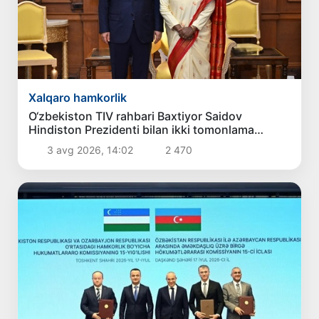
Xalqaro hamkorlik
O‘zbekiston TIV rahbari Baxtiyor Saidov
Hindiston Prezidenti bilan ikki tomonlama
aloqalarni mustahkamlash masalalarini
3 avg 2026, 14:02
2 470
muhokama qildi