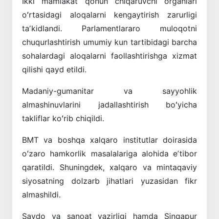
Ikki mamlakat qonun chiqaruvchi organlari
oʻrtasidagi aloqalarni kengaytirish zarurligi
taʼkidlandi. Parlamentlararo muloqotni
chuqurlashtirish umumiy kun tartibidagi barcha
sohalardagi aloqalarni faollashtirishga xizmat
qilishi qayd etildi.
Madaniy-gumanitar va sayyohlik
almashinuvlarini jadallashtirish boʻyicha
takliflar koʻrib chiqildi.
BMT va boshqa xalqaro institutlar doirasida
oʻzaro hamkorlik masalalariga alohida eʼtibor
qaratildi. Shuningdek, xalqaro va mintaqaviy
siyosatning dolzarb jihatlari yuzasidan fikr
almashildi.
Savdo va sanoat vazirligi hamda Singapur