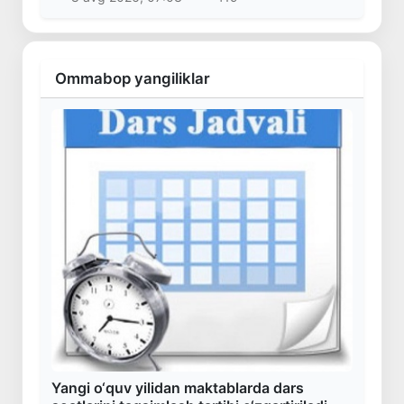
Ommabop yangiliklar
Yangi o‘quv yilidan maktablarda dars