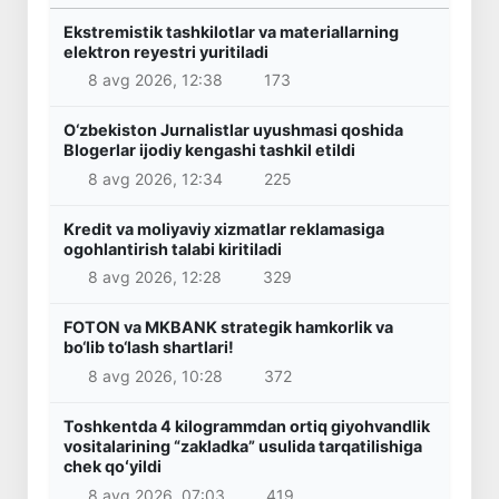
Ekstremistik tashkilotlar va materiallarning
elektron reyestri yuritiladi
8 avg 2026, 12:38
173
O‘zbekiston Jurnalistlar uyushmasi qoshida
Blogerlar ijodiy kengashi tashkil etildi
8 avg 2026, 12:34
225
Kredit va moliyaviy xizmatlar reklamasiga
ogohlantirish talabi kiritiladi
8 avg 2026, 12:28
329
FOTON va MKBANK strategik hamkorlik va
bo‘lib to‘lash shartlari!
8 avg 2026, 10:28
372
Toshkentda 4 kilogrammdan ortiq giyohvandlik
vositalarining “zakladka” usulida tarqatilishiga
chek qoʻyildi
8 avg 2026, 07:03
419