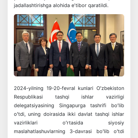
jadallashtirishga alohida eʼtibor qaratildi.
2024-yilning 19-20-fevral kunlari Oʻzbekiston
Respublikasi tashqi ishlar vazirligi
delegatsiyasining Singapurga tashrifi boʻlib
oʻtdi, uning doirasida ikki davlat tashqi ishlar
vazirliklari oʻrtasida siyosiy
maslahatlashuvlarning 3-davrasi boʻlib oʻtdi