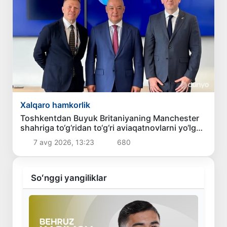
Xalqaro hamkorlik
Toshkentdan Buyuk Britaniyaning Manchester
shahriga to‘g‘ridan to‘g‘ri aviaqatnovlarni yo‘lga
qo‘yish masalasi ko‘rib chiqilmoqda
7 avg 2026, 13:23
680
Soʻnggi yangiliklar