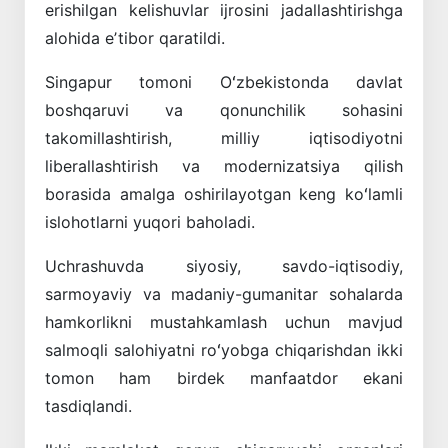
erishilgan kelishuvlar ijrosini jadallashtirishga
alohida eʼtibor qaratildi.
Singapur tomoni Oʻzbekistonda davlat
boshqaruvi va qonunchilik sohasini
takomillashtirish, milliy iqtisodiyotni
liberallashtirish va modernizatsiya qilish
borasida amalga oshirilayotgan keng koʻlamli
islohotlarni yuqori baholadi.
Uchrashuvda siyosiy, savdo-iqtisodiy,
sarmoyaviy va madaniy-gumanitar sohalarda
hamkorlikni mustahkamlash uchun mavjud
salmoqli salohiyatni roʻyobga chiqarishdan ikki
tomon ham birdek manfaatdor ekani
tasdiqlandi.