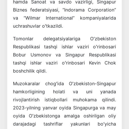
hamda Sanoat va savdo vazirligi, Singapur
Biznes federatsiyasi, “Indorama Corporation”
va “Wilmar International” kompaniyalarida
uchrashuvlar oʻtkazildi.
Tomonlar delegatsiyalariga Oʻzbekiston
Respublikasi tashqi ishlar vaziri oʻrinbosari
Bobur Usmonov va Singapur Respublikasi
tashqi ishlar vaziri oʻrinbosari Kevin Chok
boshchilik qildi.
Muzokaralar chogʻida Oʻzbekiston-Singapur
hamkorligining holati va uni yanada
rivojlantirish istiqbollari muhokama qilindi.
2023-yilning yanvar oyida Singapurga va may
oyida Oʻzbekistonga amalga oshirilgan oliy
darajadagi tashriflar yakunlari boʻyicha