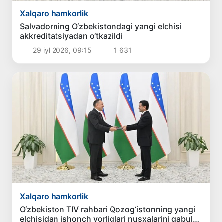
Xalqaro hamkorlik
Salvadorning O‘zbekistondagi yangi elchisi
akkreditatsiyadan o‘tkazildi
29 iyl 2026, 09:15
1 631
Xalqaro hamkorlik
O‘zbekiston TIV rahbari Qozog‘istonning yangi
elchisidan ishonch yorliqlari nusxalarini qabul