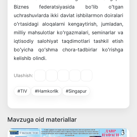
Biznes federatsiyasida boʻlib oʻtgan
uchrashuvlarda ikki davlat ishbilarmon doiralari
oʻrtasidagi aloqalarni kengaytirish, jumladan,
milliy mahsulotlar koʻrgazmalari, seminarlar va
iqtisodiy salohiyat taqdimotlari tashkil etish
boʻyicha qoʻshma chora-tadbirlar koʻrishga
kelishib olindi.
Ulashish:
#TIV
#Hamkorlik
#Singapur
Mavzuga oid materiallar