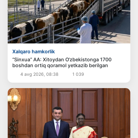
Xalqaro hamkorlik
“Sinxua” AA: Xitoydan O‘zbekistonga 1700
boshdan ortiq qoramol yetkazib berilgan
4 avg 2026, 08:38
1 039