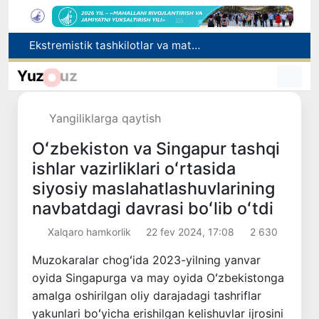
Ekstremistik tashkilotlar va materiallarning elektron reyestri yuritiladi
O‘zbekiston Jurnalistlar uyushmasi qoshida Blogerlar ijodiy kengashi tashkil etildi
Yuz
uz
Kredit va moliyaviy xizmatlar reklamasiga ogohlantirish talabi kiritiladi
FOTON va MKBANK strategik hamkorlik va bo‘lib to‘lash shartlari!
Behruz Karimov faoliyatini Shveytsariyaning «Lugano» klubida davom ettiradi
Yangiliklarga qaytish
Oʻzbekiston va Singapur tashqi
ishlar vazirliklari oʻrtasida
siyosiy maslahatlashuvlarining
navbatdagi davrasi boʻlib oʻtdi
Xalqaro hamkorlik
22 fev 2024, 17:08
2 630
Muzokaralar chogʻida 2023-yilning yanvar
oyida Singapurga va may oyida Oʻzbekistonga
amalga oshirilgan oliy darajadagi tashriflar
yakunlari boʻyicha erishilgan kelishuvlar ijrosini