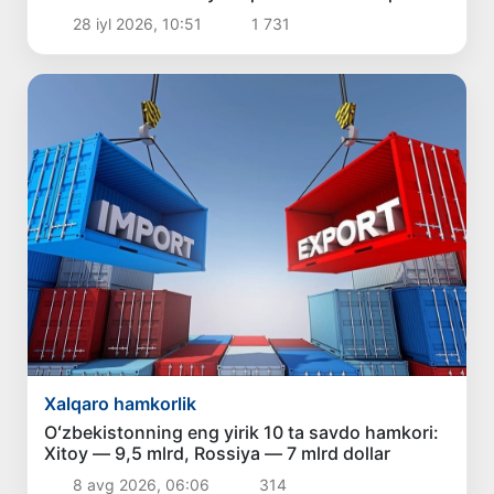
qildi
28 iyl 2026, 10:51
1 731
Xalqaro hamkorlik
Oʻzbekistonning eng yirik 10 ta savdo hamkori:
Xitoy — 9,5 mlrd, Rossiya — 7 mlrd dollar
8 avg 2026, 06:06
314