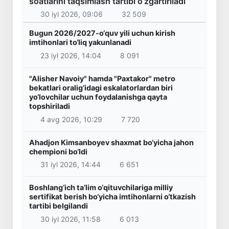
soatlarini taqsimlash tartibi o‘zgartiriladi
30 iyl 2026, 09:06
32 509
Bugun 2026/2027-o‘quv yili uchun kirish
imtihonlari to‘liq yakunlanadi
23 iyl 2026, 14:04
8 091
"Alisher Navoiy" hamda "Paxtakor" metro
bekatlari oralig‘idagi eskalatorlardan biri
yo‘lovchilar uchun foydalanishga qayta
topshiriladi
4 avg 2026, 10:29
7 720
Ahadjon Kimsanboyev shaxmat bo‘yicha jahon
chempioni bo‘ldi
31 iyl 2026, 14:44
6 651
Boshlang‘ich ta’lim o‘qituvchilariga milliy
sertifikat berish bo‘yicha imtihonlarni o‘tkazish
tartibi belgilandi
30 iyl 2026, 11:58
6 013