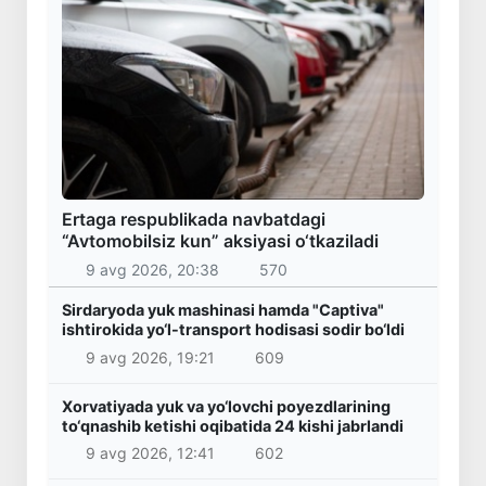
Ertaga respublikada navbatdagi
“Avtomobilsiz kun” aksiyasi o‘tkaziladi
9 avg 2026, 20:38
570
Sirdaryoda yuk mashinasi hamda "Captiva"
ishtirokida yo‘l-transport hodisasi sodir bo‘ldi
9 avg 2026, 19:21
609
Xorvatiyada yuk va yo‘lovchi poyezdlarining
to‘qnashib ketishi oqibatida 24 kishi jabrlandi
9 avg 2026, 12:41
602