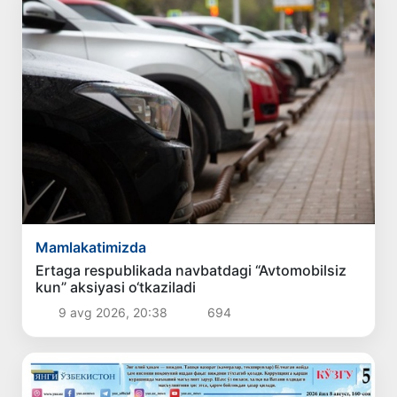
Mamlakatimizda
Ertaga respublikada navbatdagi “Avtomobilsiz
kun” aksiyasi o‘tkaziladi
9 avg 2026, 20:38
694