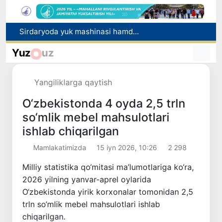
Xorvatiyada yuk va yo‘lovchi poyezdlarining to‘qnashib ketishi oqibatida 24 kishi jabrlandi
Bozor xizmatlarining 40 foizdan ortig‘i poytaxt hissasiga to‘g‘ri kelmoqda
Yuz
uz
“Men tanigan O‘zbekiston!”
Ertaga respublikada navbatdagi “Avtomobilsiz kun” aksiyasi o‘tkaziladi
Yangiliklarga qaytish
Sirdaryoda yuk mashinasi hamda "Captiva" ishtirokida yo‘l-transport hodisasi sodir bo‘ldi
O‘zbekistonda 4 oyda 2,5 trln
so‘mlik mebel mahsulotlari
ishlab chiqarilgan
Mamlakatimizda
15 iyn 2026, 10:26
2 298
Milliy statistika qo‘mitasi ma’lumotlariga ko‘ra,
2026 yilning yanvar-aprel oylarida
O‘zbekistonda yirik korxonalar tomonidan 2,5
trln so‘mlik mebel mahsulotlari ishlab
chiqarilgan.