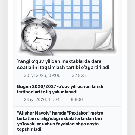
Yangi o‘quv yilidan maktablarda dars
soatlarini taqsimlash tartibi o‘zgartiriladi
30 iyl 2026, 09:06
32 825
Bugun 2026/2027-o‘quv yili uchun kirish
imtihonlari to‘liq yakunlanadi
23 iyl 2026, 14:04
8 806
"Alisher Navoiy" hamda "Paxtakor" metro
bekatlari oralig‘idagi eskalatorlardan biri
yo‘lovchilar uchun foydalanishga qayta
topshiriladi