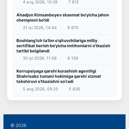
4 avg 2026, 10:29
7 912
Ahadjon Kimsanboyev shaxmat bo‘yicha jahon
chempioni bo‘ldi
31 iyl 2026, 14:44
6 870
Boshlang‘ich ta’lim o‘qituvchilariga milliy
sertifikat berish bo‘yicha imtihonlarni o‘tkazish
tartibi belgilandi
30 iyl 2026, 11:58
6 156
Korrupsiyaga qarshi kurashish agentligi
Shahrisabz tumani hokimiga qarshi xizmat
tekshiruvi o‘tkazishni so‘radi
5 avg 2026, 09:25
5 826
© 2026