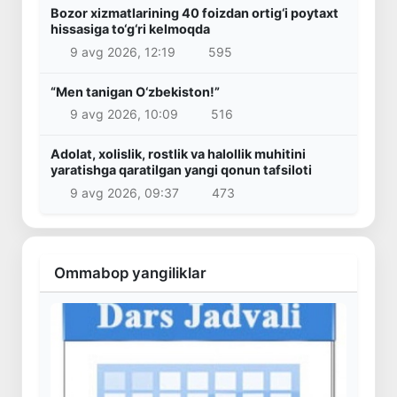
Bozor xizmatlarining 40 foizdan ortig‘i poytaxt
hissasiga to‘g‘ri kelmoqda
9 avg 2026, 12:19
595
“Men tanigan O‘zbekiston!”
9 avg 2026, 10:09
516
Adolat, xolislik, rostlik va halollik muhitini
yaratishga qaratilgan yangi qonun tafsiloti
9 avg 2026, 09:37
473
Ommabop yangiliklar