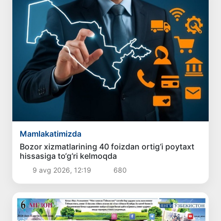
Mamlakatimizda
Bozor xizmatlarining 40 foizdan ortig‘i poytaxt
hissasiga to‘g‘ri kelmoqda
9 avg 2026, 12:19
680