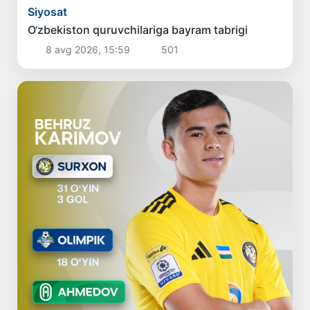
Siyosat
O‘zbekiston quruvchilariga bayram tabrigi
8 avg 2026, 15:59
501