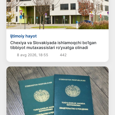
Ijtimoiy hayot
Chexiya va Slovakiyada ishlamoqchi bo‘lgan
tibbiyot mutaxassislari ro‘yxatga olinadi
8 avg 2026, 18:55
442