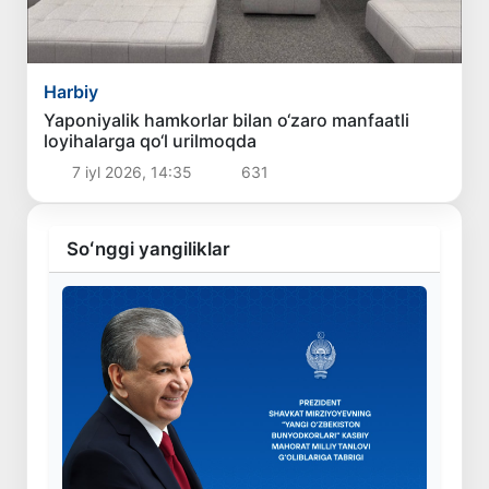
Harbiy
Yaponiyalik hamkorlar bilan o‘zaro manfaatli
loyihalarga qo‘l urilmoqda
7 iyl 2026, 14:35
631
Soʻnggi yangiliklar