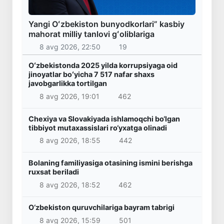
Yangi Oʻzbekiston bunyodkorlari” kasbiy
mahorat milliy tanlovi gʻoliblariga
8 avg 2026, 22:50
19
Oʻzbekistonda 2025 yilda korrupsiyaga oid
jinoyatlar boʻyicha 7 517 nafar shaxs
javobgarlikka tortilgan
8 avg 2026, 19:01
462
Chexiya va Slovakiyada ishlamoqchi bo‘lgan
tibbiyot mutaxassislari ro‘yxatga olinadi
8 avg 2026, 18:55
442
Bolaning familiyasiga otasining ismini berishga
ruxsat beriladi
8 avg 2026, 18:52
462
O‘zbekiston quruvchilariga bayram tabrigi
8 avg 2026, 15:59
501