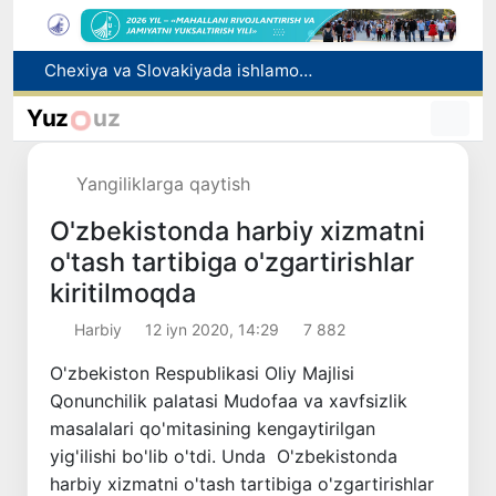
Bolaning familiyasiga otasining ismini berishga ruxsat beriladi
Behruz Karimov faoliyatini Shveytsariyaning «Lugano» klubida davom ettiradi
Yuz
uz
Ekstremistik tashkilotlar va materiallarning elektron reyestri yuritiladi
Oʻzbekistonda 2025 yilda korrupsiyaga oid jinoyatlar boʻyicha 7 517 nafar shaxs javobgarlikka tortilgan
Yangiliklarga qaytish
Chexiya va Slovakiyada ishlamoqchi bo‘lgan tibbiyot mutaxassislari ro‘yxatga olinadi
O'zbekistonda harbiy xizmatni
o'tash tartibiga o'zgartirishlar
kiritilmoqda
Harbiy
12 iyn 2020, 14:29
7 882
O'zbekiston Respublikasi Oliy Majlisi
Qonunchilik palatasi Mudofaa va xavfsizlik
masalalari qo'mitasining kengaytirilgan
yig'ilishi bo'lib o'tdi. Unda O'zbekistonda
harbiy xizmatni o'tash tartibiga o'zgartirishlar