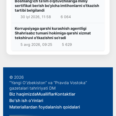
Boshlang‘ich ta’lim o‘qituvchilariga milliy
sertifikat berish bo‘yicha imtihonlarni o‘tkazish
tartibi belgilandi
30 iyl 2026, 11:58
6 064
Korrupsiyaga qarshi kurashish agentligi
Shahrisabz tumani hokimiga qarshi xizmat
tekshiruvi o‘tkazishni so‘radi
5 avg 2026, 09:25
5 629
© 2026
“Yangi Oʻzbekiston” va “Pravda Vostoka”
gazetalari tahririyati DM
Biz haqimizda
Mualliflar
Kontaktlar
Boʻsh ish oʻrinlari
Materiallardan foydalanish qoidalari