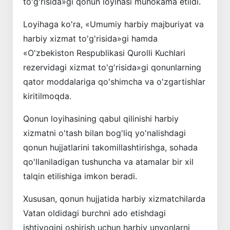
to'g'risida»gi qonun loyihasi muhokama etildi.
Loyihaga ko'ra, «Umumiy harbiy majburiyat va
harbiy xizmat to'g'risida»gi hamda
«O'zbekiston Respublikasi Qurolli Kuchlari
rezervidagi xizmat to'g'risida»gi qonunlarning
qator moddalariga qo'shimcha va o'zgartishlar
kiritilmoqda.
Qonun loyihasining qabul qilinishi harbiy
xizmatni o'tash bilan bog'liq yo'nalishdagi
qonun hujjatlarini takomillashtirishga, sohada
qo'llaniladigan tushuncha va atamalar bir xil
talqin etilishiga imkon beradi.
Xususan, qonun hujjatida harbiy xizmatchilarda
Vatan oldidagi burchni ado etishdagi
ishtiyoqini oshirish uchun harbiy unvonlarni