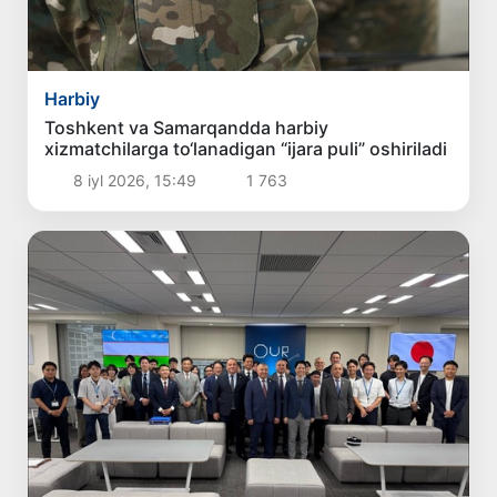
Harbiy
Toshkent va Samarqandda harbiy
xizmatchilarga to‘lanadigan “ijara puli” oshiriladi
8 iyl 2026, 15:49
1 763