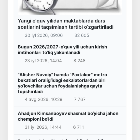
Yangi o‘quv yilidan maktablarda dars
soatlarini taqsimlash tartibi o‘zgartiriladi
30 iyl 2026, 09:06
32 605
Bugun 2026/2027-o‘quv yili uchun kirish
imtihonlari to‘liq yakunlanadi
23 iyl 2026, 14:04
8 248
"Alisher Navoiy" hamda "Paxtakor" metro
bekatlari oralig‘idagi eskalatorlardan biri
yo‘lovchilar uchun foydalanishga qayta
topshiriladi
4 avg 2026, 10:29
7 767
Ahadjon Kimsanboyev shaxmat bo‘yicha jahon
chempioni bo‘ldi
31 iyl 2026, 14:44
6 711