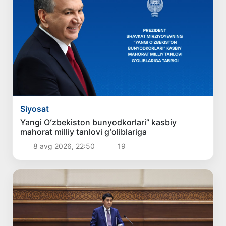
Siyosat
Yangi Oʻzbekiston bunyodkorlari” kasbiy
mahorat milliy tanlovi gʻoliblariga
8 avg 2026, 22:50
19