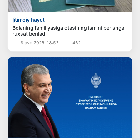
Ijtimoiy hayot
Bolaning familiyasiga otasining ismini berishga
ruxsat beriladi
8 avg 2026, 18:52
462