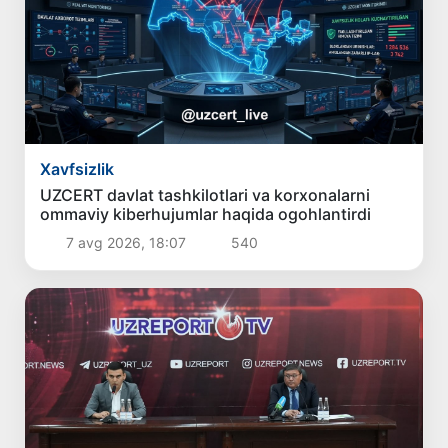
Xavfsizlik
UZCERT davlat tashkilotlari va korxonalarni
ommaviy kiberhujumlar haqida ogohlantirdi
7 avg 2026, 18:07
540