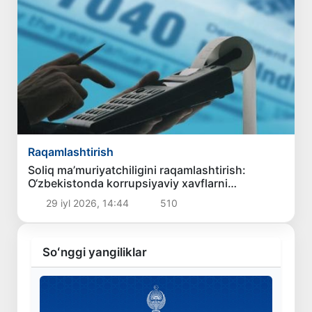
Raqamlashtirish
Soliq ma’muriyatchiligini raqamlashtirish:
O‘zbekistonda korrupsiyaviy xavflarni
kamaytirishning xalqaro huquqiy standartlari
29 iyl 2026, 14:44
510
Soʻnggi yangiliklar