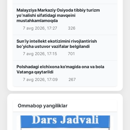
Malayziya Markaziy Osiyoda tibbiy turizm
yoʻnalishi sifatidagi mavqeini
mustahkamlamoqda
7 avg 2026, 17:27
326
Sunʼiy intellekt ekotizimini rivojlantirish
boʻyicha ustuvor vazifalar belgilandi
7 avg 2026, 17:15
701
Polshadagi elchixona ko‘magida ona va bola
Vatanga qaytarildi
7 avg 2026, 17:09
267
Ommabop yangiliklar