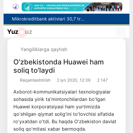
Mikrokreditbank aktivlari 30,7 trln soʻmga yetdi, Fitch reytingni BB darajasiga oshirdi
Malayziya Markaziy Osiyoda tibbiy turizm yoʻnalishi sifatidagi mavqeini mustahkamlamoqda
Yuz
uz
Polshadagi elchixona ko‘magida ona va bola Vatanga qaytarildi
Namangan shahrining sobiq hokimi Anvar Otaxodjayevga nisbatan 11 yilga ozodlikdan mahrum qilish jazosi tayinlandi
UZCERT davlat tashkilotlari va korxonalarni ommaviy kiberhujumlar haqida ogohlantirdi
Yangiliklarga qaytish
O'zbekistonda Huawei ham
soliq to'laydi
Raqamlashtirish
2 iyn 2020, 12:39
2 147
Axborot-kommunikatsiyalari texnologiyalar
sohasida yirik ta'mintonchilardan bo'lgan
Huawei korporatsiyasi ham yurtimizda
qo'shilgan qiymat solig'ini to'lovchisi sifatida
ro'yxatdan o'tdi. Bu haqda O'zbekiston davlat
soliq qo'mitasi xabar bermoqda.