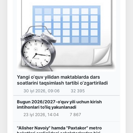
Yangi o‘quv yilidan maktablarda dars
soatlarini taqsimlash tartibi o‘zgartiriladi
30 iyl 2026, 09:06
32 395
Bugun 2026/2027-o‘quv yili uchun kirish
imtihonlari to‘liq yakunlanadi
23 iyl 2026, 14:04
7 867
"Alisher Navoiy" hamda "Paxtakor" metro