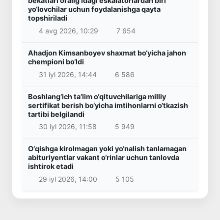
bekatlari oralig‘idagi eskalatorlardan biri
yo‘lovchilar uchun foydalanishga qayta
topshiriladi
4 avg 2026, 10:29
7 654
Ahadjon Kimsanboyev shaxmat bo‘yicha jahon
chempioni bo‘ldi
31 iyl 2026, 14:44
6 586
Boshlang‘ich ta’lim o‘qituvchilariga milliy
sertifikat berish bo‘yicha imtihonlarni o‘tkazish
tartibi belgilandi
30 iyl 2026, 11:58
5 949
O‘qishga kirolmagan yoki yo‘nalish tanlamagan
abituriyentlar vakant o‘rinlar uchun tanlovda
ishtirok etadi
29 iyl 2026, 14:00
5 105