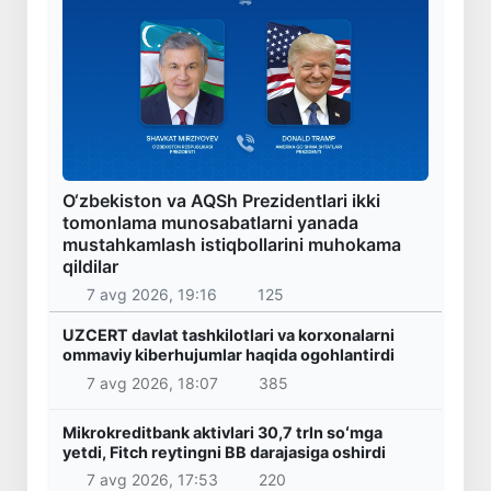
O‘zbekiston va AQSh Prezidentlari ikki
tomonlama munosabatlarni yanada
mustahkamlash istiqbollarini muhokama
qildilar
7 avg 2026, 19:16
125
UZCERT davlat tashkilotlari va korxonalarni
ommaviy kiberhujumlar haqida ogohlantirdi
7 avg 2026, 18:07
385
Mikrokreditbank aktivlari 30,7 trln soʻmga
yetdi, Fitch reytingni BB darajasiga oshirdi
7 avg 2026, 17:53
220