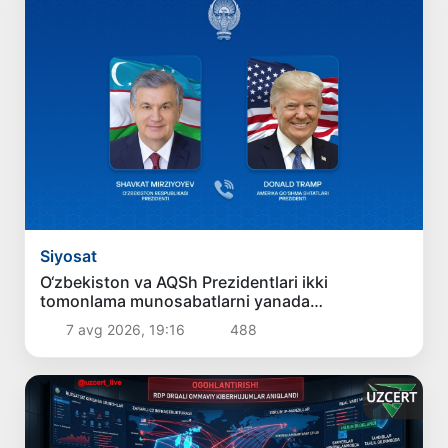
Siyosat
O‘zbekiston va AQSh Prezidentlari ikki
tomonlama munosabatlarni yanada
mustahkamlash istiqbollarini muhokama qildilar
7 avg 2026, 19:16
488