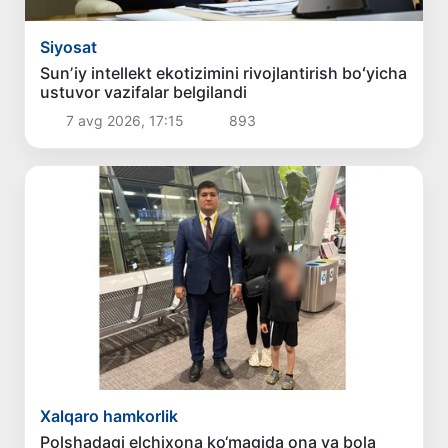
Siyosat
Sunʼiy intellekt ekotizimini rivojlantirish boʻyicha
ustuvor vazifalar belgilandi
7 avg 2026, 17:15
893
Xalqaro hamkorlik
Polshadagi elchixona ko‘magida ona va bola