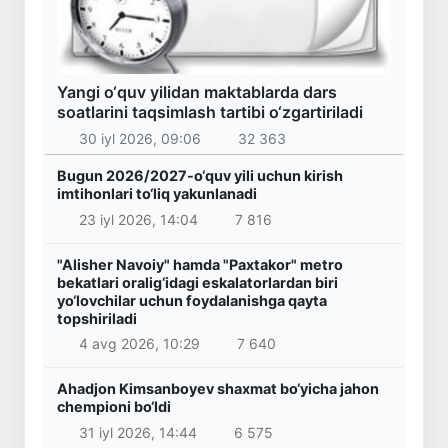
Yangi o‘quv yilidan maktablarda dars
soatlarini taqsimlash tartibi o‘zgartiriladi
30 iyl 2026, 09:06
32 363
Bugun 2026/2027-o‘quv yili uchun kirish
imtihonlari to‘liq yakunlanadi
23 iyl 2026, 14:04
7 816
"Alisher Navoiy" hamda "Paxtakor" metro
bekatlari oralig‘idagi eskalatorlardan biri
yo‘lovchilar uchun foydalanishga qayta
topshiriladi
4 avg 2026, 10:29
7 640
Ahadjon Kimsanboyev shaxmat bo‘yicha jahon
chempioni bo‘ldi
31 iyl 2026, 14:44
6 575