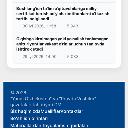
Boshlang‘ich ta’lim o‘qituvchilariga milliy
sertifikat berish bo‘yicha imtihonlarni o‘tkazish
tartibi belgilandi
30 iyl 2026, 11:58
5 943
O‘qishga kirolmagan yoki yo‘nalish tanlamagan
abituriyentlar vakant o‘rinlar uchun tanlovda
ishtirok etadi
29 iyl 2026, 14:00
5 083
© 2026
“Yangi Oʻzbekiston” va “Pravda Vostoka”
gazetalari tahririyati DM
Biz haqimizda
Mualliflar
Kontaktlar
Boʻsh ish oʻrinlari
Materiallardan foydalanish qoidalari