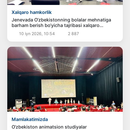
Xalqaro hamkorlik
Jenevada O‘zbekistonning bolalar mehnatiga
barham berish bo‘yicha tajribasi xalqaro
hamjamiyat tomonidan eʼtirof etildi
10 iyn 2026, 10:54
2 887
Mamlakatimizda
O‘zbekiston animatsion studiyalar