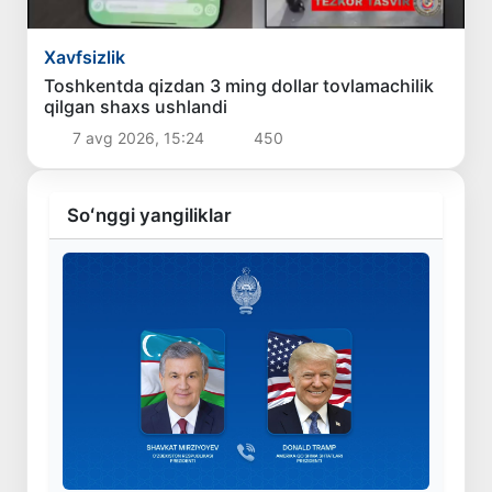
Xavfsizlik
Toshkentda qizdan 3 ming dollar tovlamachilik
qilgan shaxs ushlandi
7 avg 2026, 15:24
450
Soʻnggi yangiliklar