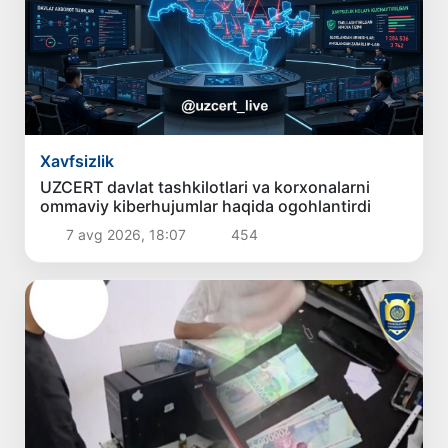
Xavfsizlik
UZCERT davlat tashkilotlari va korxonalarni
ommaviy kiberhujumlar haqida ogohlantirdi
7 avg 2026, 18:07
454