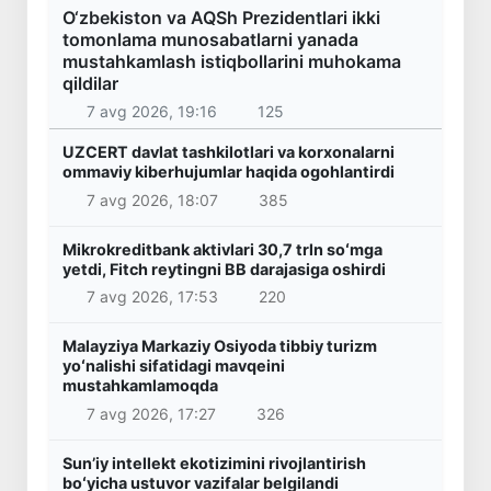
O‘zbekiston va AQSh Prezidentlari ikki
tomonlama munosabatlarni yanada
mustahkamlash istiqbollarini muhokama
qildilar
7 avg 2026, 19:16
125
UZCERT davlat tashkilotlari va korxonalarni
ommaviy kiberhujumlar haqida ogohlantirdi
7 avg 2026, 18:07
385
Mikrokreditbank aktivlari 30,7 trln soʻmga
yetdi, Fitch reytingni BB darajasiga oshirdi
7 avg 2026, 17:53
220
Malayziya Markaziy Osiyoda tibbiy turizm
yoʻnalishi sifatidagi mavqeini
mustahkamlamoqda
7 avg 2026, 17:27
326
Sunʼiy intellekt ekotizimini rivojlantirish
boʻyicha ustuvor vazifalar belgilandi