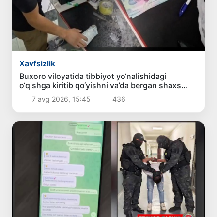
Xavfsizlik
Buxoro viloyatida tibbiyot yo‘nalishidagi
o‘qishga kiritib qo‘yishni va’da bergan shaxs
ushlandi
7 avg 2026, 15:45
436