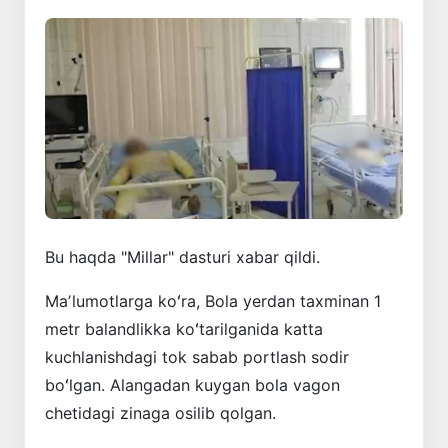
Bu haqda "Millar" dasturi xabar qildi.
Maʼlumotlarga koʻra, Bola yerdan taxminan 1
metr balandlikka koʻtarilganida katta
kuchlanishdagi tok sabab portlash sodir
boʻlgan. Alangadan kuygan bola vagon
chetidagi zinaga osilib qolgan.