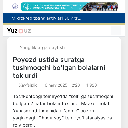
Mikrokreditbank aktivlari 30,7 trln soʻmga yetdi, Fitch reytingni BB darajasiga oshirdi
Malayziya Markaziy Osiyoda tibbiy turizm yoʻnalishi sifatidagi mavqeini mustahkamlamoqda
Polshadagi elchixona ko‘magida ona va bola Vatanga qaytarildi
Yuz
uz
Namangan shahrining sobiq hokimi Anvar Otaxodjayevga nisbatan 11 yilga ozodlikdan mahrum qilish jazosi tayinlandi
UZCERT davlat tashkilotlari va korxonalarni ommaviy kiberhujumlar haqida ogohlantirdi
Yangiliklarga qaytish
Poyezd ustida suratga
tushmoqchi boʻlgan bolalarni
tok urdi
Xavfsizlik
16 may 2025, 12:20
1 920
Toshkentdagi temiryoʻlda “selfi”ga tushmoqchi
boʻlgan 2 nafar bolani tok urdi. Mazkur holat
Yunusobod tumanidagi “Jome” bozori
yaqinidagi “Chuqursoy” temiryoʻl stansiyasida
roʻy berdi.