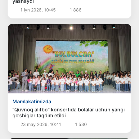
yashaydi
1 iyn 2026, 10:45
1 886
Mamlakatimizda
“Quvnoq alifbo” konsertida bolalar uchun yangi
qo‘shiqlar taqdim etildi
23 may 2026, 10:41
1 530