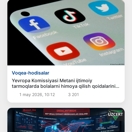
Voqea-hodisalar
Yevropa Komissiyasi Metani ijtimoiy
tarmoqlarda bolalarni himoya qilish qoidalarini
buzganlikda aybladi
1 may 2026, 10:12
3 201