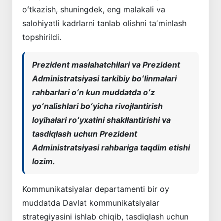
oʻtkazish, shuningdek, eng malakali va
salohiyatli kadrlarni tanlab olishni taʼminlash
topshirildi.
Prezident maslahatchilari va Prezident
Administratsiyasi tarkibiy boʻlinmalari
rahbarlari oʻn kun muddatda oʻz
yoʻnalishlari boʻyicha rivojlantirish
loyihalari roʻyxatini shakllantirishi va
tasdiqlash uchun Prezident
Administratsiyasi rahbariga taqdim etishi
lozim.
Kommunikatsiyalar departamenti bir oy
muddatda Davlat kommunikatsiyalar
strategiyasini ishlab chiqib, tasdiqlash uchun