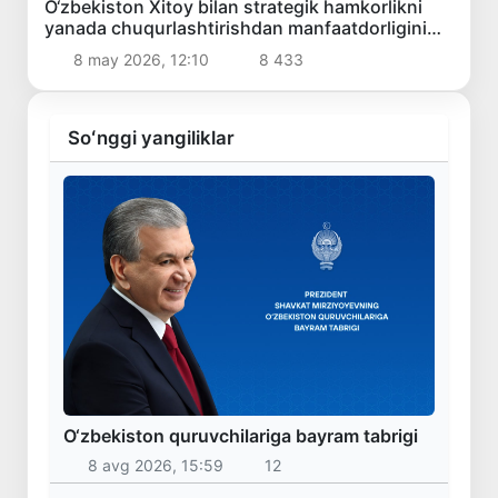
O‘zbekiston Xitoy bilan strategik hamkorlikni
yanada chuqurlashtirishdan manfaatdorligini
bildirdi
8 may 2026, 12:10
8 433
Soʻnggi yangiliklar
O‘zbekiston quruvchilariga bayram tabrigi
8 avg 2026, 15:59
12