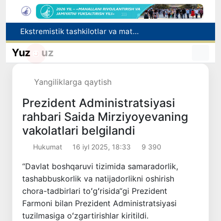
Ekstremistik tashkilotlar va materiallarning elektron reyestri yuritiladi
O‘zbekiston Jurnalistlar uyushmasi qoshida Blogerlar ijodiy kengashi tashkil etildi
Kredit va moliyaviy xizmatlar reklamasiga ogohlantirish talabi kiritiladi
Yuz
uz
FOTON va MKBANK strategik hamkorlik va bo‘lib to‘lash shartlari!
Behruz Karimov faoliyatini Shveytsariyaning «Lugano» klubida davom ettiradi
Yangiliklarga qaytish
Prezident Administratsiyasi
rahbari Saida Mirziyoyevaning
vakolatlari belgilandi
Hukumat
16 iyl 2025, 18:33
9 390
“Davlat boshqaruvi tizimida samaradorlik,
tashabbuskorlik va natijadorlikni oshirish
chora-tadbirlari toʻgʻrisida“gi Prezident
Farmoni bilan Prezident Administratsiyasi
tuzilmasiga oʻzgartirishlar kiritildi.