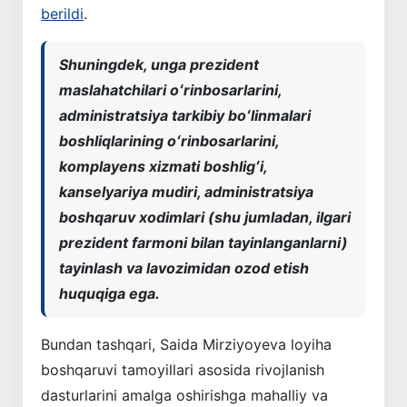
berildi
.
Shuningdek, unga prezident
maslahatchilari oʻrinbosarlarini,
administratsiya tarkibiy boʻlinmalari
boshliqlarining oʻrinbosarlarini,
komplayens xizmati boshligʻi,
kanselyariya mudiri, administratsiya
boshqaruv xodimlari (shu jumladan, ilgari
prezident farmoni bilan tayinlanganlarni)
tayinlash va lavozimidan ozod etish
huquqiga ega.
Bundan tashqari, Saida Mirziyoyeva loyiha
boshqaruvi tamoyillari asosida rivojlanish
dasturlarini amalga oshirishga mahalliy va