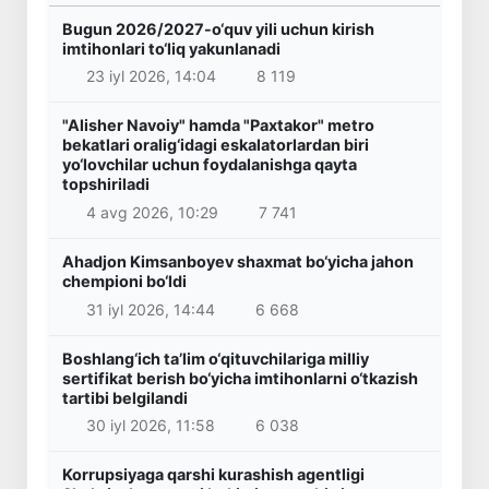
Bugun 2026/2027-o‘quv yili uchun kirish
imtihonlari to‘liq yakunlanadi
23 iyl 2026, 14:04
8 119
"Alisher Navoiy" hamda "Paxtakor" metro
bekatlari oralig‘idagi eskalatorlardan biri
yo‘lovchilar uchun foydalanishga qayta
topshiriladi
4 avg 2026, 10:29
7 741
Ahadjon Kimsanboyev shaxmat bo‘yicha jahon
chempioni bo‘ldi
31 iyl 2026, 14:44
6 668
Boshlang‘ich ta’lim o‘qituvchilariga milliy
sertifikat berish bo‘yicha imtihonlarni o‘tkazish
tartibi belgilandi
30 iyl 2026, 11:58
6 038
Korrupsiyaga qarshi kurashish agentligi