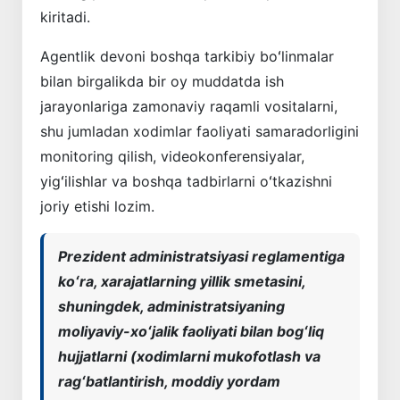
kiritadi.
Agentlik devoni boshqa tarkibiy boʻlinmalar
bilan birgalikda bir oy muddatda ish
jarayonlariga zamonaviy raqamli vositalarni,
shu jumladan xodimlar faoliyati samaradorligini
monitoring qilish, videokonferensiyalar,
yigʻilishlar va boshqa tadbirlarni oʻtkazishni
joriy etishi lozim.
Prezident administratsiyasi reglamentiga
koʻra, xarajatlarning yillik smetasini,
shuningdek, administratsiyaning
moliyaviy-xoʻjalik faoliyati bilan bogʻliq
hujjatlarni (xodimlarni mukofotlash va
ragʻbatlantirish, moddiy yordam