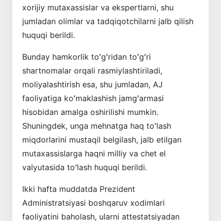
xorijiy mutaxassislar va ekspertlarni, shu
jumladan olimlar va tadqiqotchilarni jalb qilish
huquqi berildi.
Bunday hamkorlik toʻgʻridan toʻgʻri
shartnomalar orqali rasmiylashtiriladi,
moliyalashtirish esa, shu jumladan, AJ
faoliyatiga koʻmaklashish jamgʻarmasi
hisobidan amalga oshirilishi mumkin.
Shuningdek, unga mehnatga haq toʻlash
miqdorlarini mustaqil belgilash, jalb etilgan
mutaxassislarga haqni milliy va chet el
valyutasida toʻlash huquqi berildi.
Ikki hafta muddatda Prezident
Administratsiyasi boshqaruv xodimlari
faoliyatini baholash, ularni attestatsiyadan