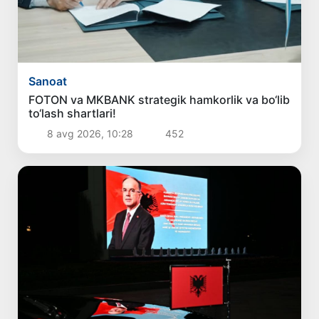
Sanoat
FOTON va MKBANK strategik hamkorlik va bo‘lib
to‘lash shartlari!
8 avg 2026, 10:28
452