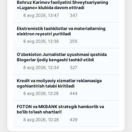
Behruz Karimov faoliyatini Shveytsariyaning
«Lugano» klubida davom ettiradi
8 avg 2026, 13:47
347
Ekstremistik tashkilotlar va materiallarning
elektron reyestri yuritiladi
8 avg 2026, 12:38
255
O‘zbekiston Jurnalistlar uyushmasi qoshida
Blogerlar ijodiy kengashi tashkil etildi
8 avg 2026, 12:34
327
Kredit va moliyaviy xizmatlar reklamasiga
ogohlantirish talabi kiritiladi
8 avg 2026, 12:28
444
FOTON va MKBANK strategik hamkorlik va
bo‘lib to‘lash shartlari!
8 avg 2026, 10:28
429