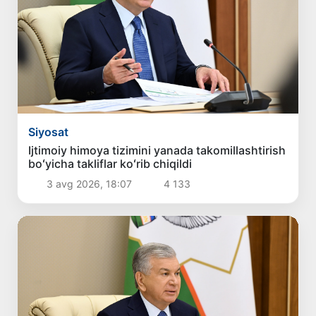
Siyosat
Ijtimoiy himoya tizimini yanada takomillashtirish
boʻyicha takliflar koʻrib chiqildi
3 avg 2026, 18:07
4 133