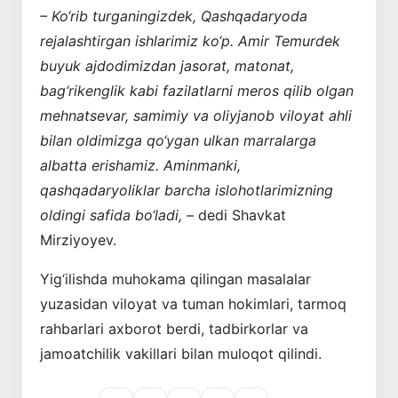
– Ko‘rib turganingizdek, Qashqadaryoda
rejalashtirgan ishlarimiz ko‘p. Amir Temurdek
buyuk ajdodimizdan jasorat, matonat,
bag‘rikenglik kabi fazilatlarni meros qilib olgan
mehnatsevar, samimiy va oliyjanob viloyat ahli
bilan oldimizga qo‘ygan ulkan marralarga
albatta erishamiz. Aminmanki,
qashqadaryoliklar barcha islohotlarimizning
oldingi safida bo‘ladi,
– dedi Shavkat
Mirziyoyev.
Yig‘ilishda muhokama qilingan masalalar
yuzasidan viloyat va tuman hokimlari, tarmoq
rahbarlari axborot berdi, tadbirkorlar va
jamoatchilik vakillari bilan muloqot qilindi.