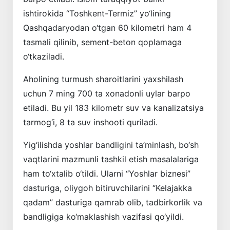
ishtirokida “Toshkent-Termiz” yo‘lining
Qashqadaryodan o‘tgan 60 kilometri ham 4
tasmali qilinib, sement-beton qoplamaga
o‘tkaziladi.
Aholining turmush sharoitlarini yaxshilash
uchun 7 ming 700 ta xonadonli uylar barpo
etiladi. Bu yil 183 kilometr suv va kanalizatsiya
tarmog‘i, 8 ta suv inshooti quriladi.
Yig‘ilishda yoshlar bandligini ta’minlash, bo‘sh
vaqtlarini mazmunli tashkil etish masalalariga
ham to‘xtalib o‘tildi. Ularni “Yoshlar biznesi”
dasturiga, oliygoh bitiruvchilarini “Kelajakka
qadam” dasturiga qamrab olib, tadbirkorlik va
bandligiga ko‘maklashish vazifasi qo‘yildi.