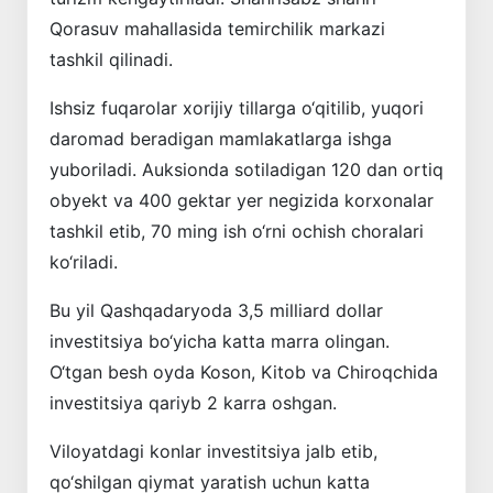
Qorasuv mahallasida temirchilik markazi
tashkil qilinadi.
Ishsiz fuqarolar xorijiy tillarga o‘qitilib, yuqori
daromad beradigan mamlakatlarga ishga
yuboriladi. Auksionda sotiladigan 120 dan ortiq
obyekt va 400 gektar yer negizida korxonalar
tashkil etib, 70 ming ish o‘rni ochish choralari
ko‘riladi.
Bu yil Qashqadaryoda 3,5 milliard dollar
investitsiya bo‘yicha katta marra olingan.
O‘tgan besh oyda Koson, Kitob va Chiroqchida
investitsiya qariyb 2 karra oshgan.
Viloyatdagi konlar investitsiya jalb etib,
qo‘shilgan qiymat yaratish uchun katta