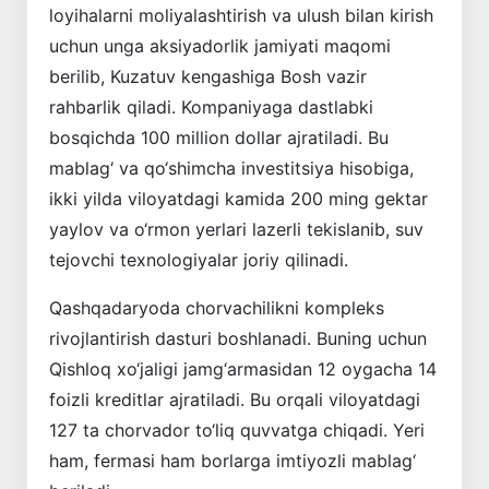
loyihalarni moliyalashtirish va ulush bilan kirish
uchun unga aksiyadorlik jamiyati maqomi
berilib, Kuzatuv kengashiga Bosh vazir
rahbarlik qiladi. Kompaniyaga dastlabki
bosqichda 100 million dollar ajratiladi. Bu
mablag‘ va qo‘shimcha investitsiya hisobiga,
ikki yilda viloyatdagi kamida 200 ming gektar
yaylov va o‘rmon yerlari lazerli tekislanib, suv
tejovchi texnologiyalar joriy qilinadi.
Qashqadaryoda chorvachilikni kompleks
rivojlantirish dasturi boshlanadi. Buning uchun
Qishloq xo‘jaligi jamg‘armasidan 12 oygacha 14
foizli kreditlar ajratiladi. Bu orqali viloyatdagi
127 ta chorvador to‘liq quvvatga chiqadi. Yeri
ham, fermasi ham borlarga imtiyozli mablag‘