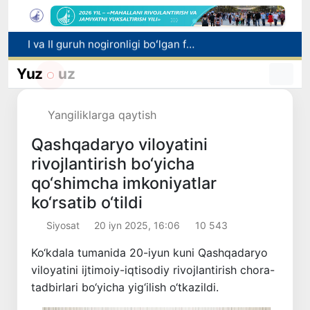
I va II guruh nogironligi boʻlgan fuqarolarga pensiya proaktiv tarzda tayinlanadi
Bozorga chiqariladigan barcha mahsulotlar xavfsiz boʻlishi shart
Yuz
uz
Oʻzbekistonda xavfli mahsulotlarni bozordan chiqarib olishning huquqiy mexanizmi belgilanadi
Toshkentda 4 kilogrammdan ortiq giyohvandlik vositalarining “zakladka” usulida tarqatilishiga chek qoʻyildi
Yangiliklarga qaytish
Oʻqishini koʻchirish boʻyicha rad etilgan arizalarni 10 avgustga qadar tahrirlash mumkin
Qashqadaryo viloyatini
rivojlantirish bo‘yicha
qo‘shimcha imkoniyatlar
ko‘rsatib o‘tildi
Siyosat
20 iyn 2025, 16:06
10 543
Ko‘kdala tumanida 20-iyun kuni Qashqadaryo
viloyatini ijtimoiy-iqtisodiy rivojlantirish chora-
tadbirlari bo‘yicha yig‘ilish o‘tkazildi.