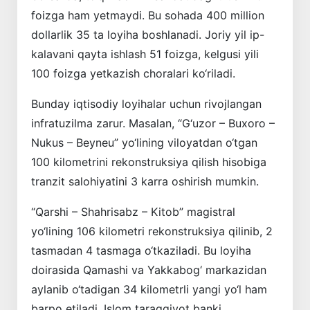
foizga ham yetmaydi. Bu sohada 400 million
dollarlik 35 ta loyiha boshlanadi. Joriy yil ip-
kalavani qayta ishlash 51 foizga, kelgusi yili
100 foizga yetkazish choralari ko‘riladi.
Bunday iqtisodiy loyihalar uchun rivojlangan
infratuzilma zarur. Masalan, “G‘uzor – Buxoro –
Nukus – Beyneu” yo‘lining viloyatdan o‘tgan
100 kilometrini rekonstruksiya qilish hisobiga
tranzit salohiyatini 3 karra oshirish mumkin.
“Qarshi – Shahrisabz – Kitob” magistral
yo‘lining 106 kilometri rekonstruksiya qilinib, 2
tasmadan 4 tasmaga o‘tkaziladi. Bu loyiha
doirasida Qamashi va Yakkabog‘ markazidan
aylanib o‘tadigan 34 kilometrli yangi yo‘l ham
barpo etiladi. Islom taraqqiyot banki