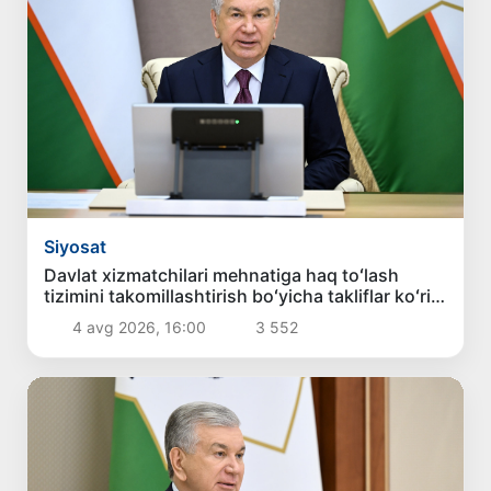
Siyosat
Davlat xizmatchilari mehnatiga haq toʻlash
tizimini takomillashtirish boʻyicha takliflar koʻrib
chiqildi
4 avg 2026, 16:00
3 552