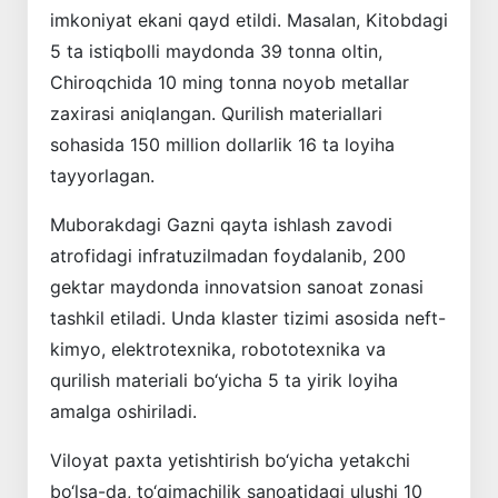
imkoniyat ekani qayd etildi. Masalan, Kitobdagi
5 ta istiqbolli maydonda 39 tonna oltin,
Chiroqchida 10 ming tonna noyob metallar
zaxirasi aniqlangan. Qurilish materiallari
sohasida 150 million dollarlik 16 ta loyiha
tayyorlagan.
Muborakdagi Gazni qayta ishlash zavodi
atrofidagi infratuzilmadan foydalanib, 200
gektar maydonda innovatsion sanoat zonasi
tashkil etiladi. Unda klaster tizimi asosida neft-
kimyo, elektrotexnika, robototexnika va
qurilish materiali bo‘yicha 5 ta yirik loyiha
amalga oshiriladi.
Viloyat paxta yetishtirish bo‘yicha yetakchi
bo‘lsa-da, to‘qimachilik sanoatidagi ulushi 10