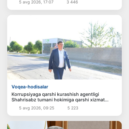
5 avg 2026, 17:07
3 446
Voqea-hodisalar
Korrupsiyaga qarshi kurashish agentligi
Shahrisabz tumani hokimiga qarshi xizmat
tekshiruvi o‘tkazishni so‘radi
5 avg 2026, 09:25
5 223