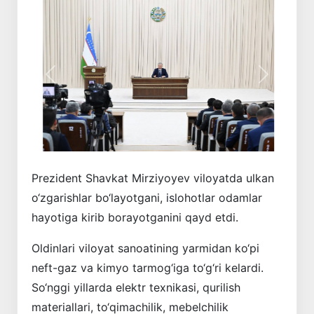
Oldingi
Keyingi
Prezident Shavkat Mirziyoyev viloyatda ulkan
o‘zgarishlar bo‘layotgani, islohotlar odamlar
hayotiga kirib borayotganini qayd etdi.
Oldinlari viloyat sanoatining yarmidan ko‘pi
neft-gaz va kimyo tarmog‘iga to‘g‘ri kelardi.
So‘nggi yillarda elektr texnikasi, qurilish
materiallari, to‘qimachilik, mebelchilik