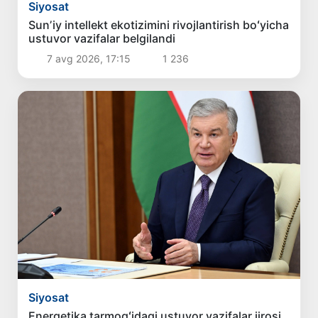
Siyosat
Sunʼiy intellekt ekotizimini rivojlantirish boʻyicha
ustuvor vazifalar belgilandi
7 avg 2026, 17:15
1 236
Siyosat
Energetika tarmogʻidagi ustuvor vazifalar ijrosi