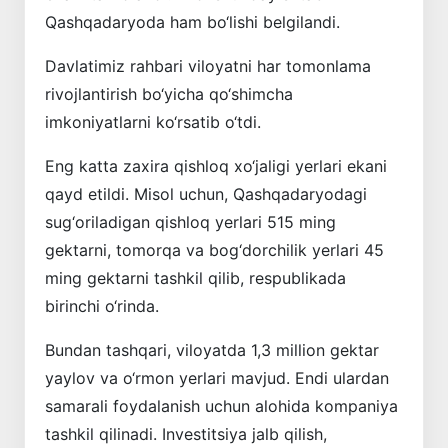
Qashqadaryoda ham bo‘lishi belgilandi.
Davlatimiz rahbari viloyatni har tomonlama
rivojlantirish bo‘yicha qo‘shimcha
imkoniyatlarni ko‘rsatib o‘tdi.
Eng katta zaxira qishloq xo‘jaligi yerlari ekani
qayd etildi. Misol uchun, Qashqadaryodagi
sug‘oriladigan qishloq yerlari 515 ming
gektarni, tomorqa va bog‘dorchilik yerlari 45
ming gektarni tashkil qilib, respublikada
birinchi o‘rinda.
Bundan tashqari, viloyatda 1,3 million gektar
yaylov va o‘rmon yerlari mavjud. Endi ulardan
samarali foydalanish uchun alohida kompaniya
tashkil qilinadi. Investitsiya jalb qilish,