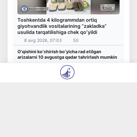
Toshkentda 4 kilogrammdan ortiq
giyohvandlik vositalarining “zakladka”
usulida tarqatilishiga chek qoʻyildi
8 avg 2026, 07:03
50
Oʻqishini koʻchirish boʻyicha rad etilgan
arizalarni 10 avgustga qadar tahrirlash mumkin
8 avg 2026, 06:52
111
I va II guruh nogironligi boʻlgan fuqarolarga
pensiya proaktiv tarzda tayinlanadi
8 avg 2026, 06:41
132
Bozorga chiqariladigan barcha mahsulotlar
xavfsiz boʻlishi shart
8 avg 2026, 06:33
148
Oʻzbekistonda xavfli mahsulotlarni bozordan