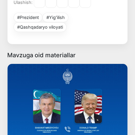
Ulashish:
#Prezident
#Yigʻilish
#Qashqadaryo viloyati
Mavzuga oid materiallar