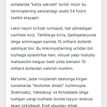
sohalarida “katta sakrash” bo‘ldi. Hozir bu
tarmoqlarning sanoatdagi ulushi 54 foizni
tashkil etayapti.
Lekin hayot to‘xtab turmaydi, hali qilinadigan
vazifalar ko‘p. Tahlillarga ko‘ra, Qashqadaryoda
ishga solinmagan kamida 15 milliard dollarlik
salohiyat bor. Bu imkoniyatlarning uchdan biri
loyihaga aylantirilsa ham, viloyat yalpi hududiy
mahsulotini kelgusi besh yilda bemalol 10
milliard dollardan oshirish mumkin.
Ma’lumki, jadal rivojlanish dasturiga kirgan
tumanlarda “Islohotlar shtabi” tuzilmoqda.
Shahrisabz, Yakkabog‘ va Ko‘kdalada ishga
tushgan yangi loyihalar bunda tayyor andoza
ekani ta’kidlandi. Endi shunday shtab