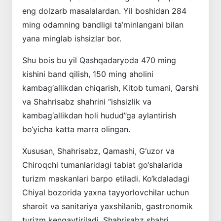
eng dolzarb masalalardan. Yil boshidan 284
ming odamning bandligi ta’minlangani bilan
yana minglab ishsizlar bor.
Shu bois bu yil Qashqadaryoda 470 ming
kishini band qilish, 150 ming aholini
kambag‘allikdan chiqarish, Kitob tumani, Qarshi
va Shahrisabz shahrini “ishsizlik va
kambag‘allikdan holi hudud”ga aylantirish
bo‘yicha katta marra olingan.
Xususan, Shahrisabz, Qamashi, G‘uzor va
Chiroqchi tumanlaridagi tabiat go‘shalarida
turizm maskanlari barpo etiladi. Ko‘kdaladagi
Chiyal bozorida yaxna tayyorlovchilar uchun
sharoit va sanitariya yaxshilanib, gastronomik
turizm kengaytiriladi. Shahrisabz shahri