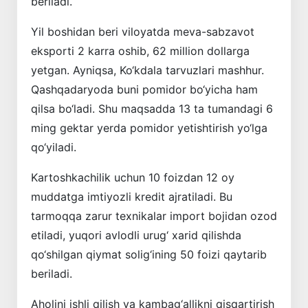
beriladi.
Yil boshidan beri viloyatda meva-sabzavot
eksporti 2 karra oshib, 62 million dollarga
yetgan. Ayniqsa, Ko‘kdala tarvuzlari mashhur.
Qashqadaryoda buni pomidor bo‘yicha ham
qilsa bo‘ladi. Shu maqsadda 13 ta tumandagi 6
ming gektar yerda pomidor yetishtirish yo‘lga
qo‘yiladi.
Kartoshkachilik uchun 10 foizdan 12 oy
muddatga imtiyozli kredit ajratiladi. Bu
tarmoqqa zarur texnikalar import bojidan ozod
etiladi, yuqori avlodli urug‘ xarid qilishda
qo‘shilgan qiymat solig‘ining 50 foizi qaytarib
beriladi.
Aholini ishli qilish va kambag‘allikni qisqartirish