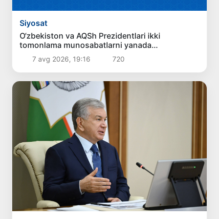
Siyosat
O‘zbekiston va AQSh Prezidentlari ikki
tomonlama munosabatlarni yanada
mustahkamlash istiqbollarini muhokama qildilar
7 avg 2026, 19:16
720