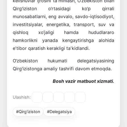
kelishuvlar ijrosini taʼminlash, O‘zbekiston bilan
Qirg‘iziston o‘rtasidagi ko‘p qirrali
munosabatlarni, eng avvalo, savdo-iqtisodiyot,
investitsiyalar, energetika, transport, suv va
qishloq xo‘jaligi hamda hududlararo
hamkorlikni yanada kengaytirishga alohida
eʼtibor qaratish kerakligi taʼkidlandi.
O‘zbekiston hukumati delegatsiyasining
Qirg‘izistonga amaliy tashrifi davom etmoqda.
Bosh vazir matbuot xizmati.
Ulashish:
#Qirg‘iziston
#Delegatsiya