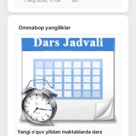
7 avg 2026, 17:09
267
Ommabop yangiliklar
Yangi o‘quv yilidan maktablarda dars