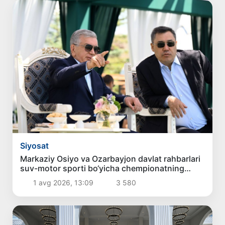
Siyosat
Markaziy Osiyo va Ozarbayjon davlat rahbarlari
suv-motor sporti bo‘yicha chempionatning
ochilishida ishtirok etdilar
1 avg 2026, 13:09
3 580