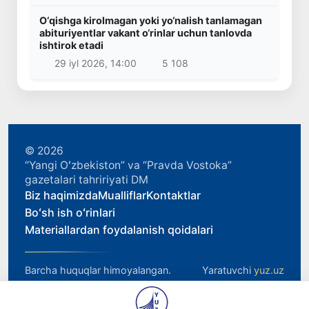
O‘qishga kirolmagan yoki yo‘nalish tanlamagan
abituriyentlar vakant o‘rinlar uchun tanlovda
ishtirok etadi
29 iyl 2026, 14:00
5 108
© 2026
“Yangi Oʻzbekiston” va “Pravda Vostoka”
gazetalari tahririyati DM
Biz haqimizda
Mualliflar
Kontaktlar
Boʻsh ish oʻrinlari
Materiallardan foydalanish qoidalari
Barcha huquqlar himoyalangan.
Yaratuvchi
yuz.uz