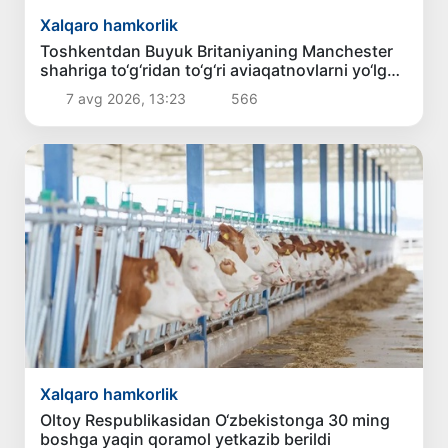
Xalqaro hamkorlik
Toshkentdan Buyuk Britaniyaning Manchester
shahriga to‘g‘ridan to‘g‘ri aviaqatnovlarni yo‘lga
qo‘yish masalasi ko‘rib chiqilmoqda
7 avg 2026, 13:23
566
Xalqaro hamkorlik
Oltoy Respublikasidan O‘zbekistonga 30 ming
boshga yaqin qoramol yetkazib berildi