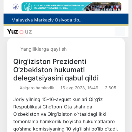
Malayziya Markaziy Osiyoda tibbiy turizm yoʻnalishi sifatidagi mavqeini mustahkamlamoqda
Polshadagi elchixona ko‘magida ona va bola Vatanga qaytarildi
Yuz
uz
Namangan shahrining sobiq hokimi Anvar Otaxodjayevga nisbatan 11 yilga ozodlikdan mahrum qilish jazosi tayinlandi
UZCERT davlat tashkilotlari va korxonalarni ommaviy kiberhujumlar haqida ogohlantirdi
Yangiliklarga qaytish
Mikrokreditbank aktivlari 30,7 trln soʻmga yetdi, Fitch reytingni BB darajasiga oshirdi
Qirg‘iziston Prezidenti
O‘zbekiston hukumati
delegatsiyasini qabul qildi
Xalqaro hamkorlik
15 avg 2023, 16:49
2 605
Joriy yilning 15-16-avgust kunlari Qirg‘iz
Respublikasi Cho‘lpon-Ota shahrida
O‘zbekiston va Qirg‘iziston o‘rtasidagi ikki
tomonlama hamkorlik bo‘yicha hukumatlararo
qo‘shma komissiyaning 10 yig‘ilishi bo‘lib o‘tadi.