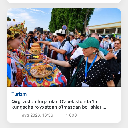
Turizm
Qirg‘iziston fuqarolari O‘zbekistonda 15
kungacha ro‘yxatdan o‘tmasdan bo‘lishlari
mumkin
1 avg 2026, 16:36
1 690