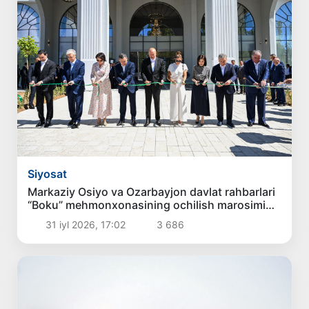
Siyosat
Markaziy Osiyo va Ozarbayjon davlat rahbarlari
“Boku” mehmonxonasining ochilish marosimida
ishtirok etdilar
31 iyl 2026, 17:02
3 686