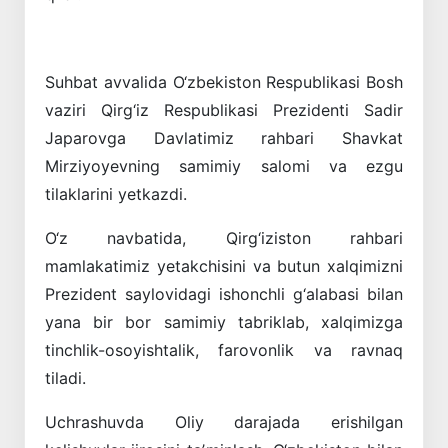
Suhbat avvalida O‘zbekiston Respublikasi Bosh
vaziri Qirg‘iz Respublikasi Prezidenti Sadir
Japarovga Davlatimiz rahbari Shavkat
Mirziyoyevning samimiy salomi va ezgu
tilaklarini yetkazdi.
O‘z navbatida, Qirg‘iziston rahbari
mamlakatimiz yetakchisini va butun xalqimizni
Prezident saylovidagi ishonchli g‘alabasi bilan
yana bir bor samimiy tabriklab, xalqimizga
tinchlik-osoyishtalik, farovonlik va ravnaq
tiladi.
Uchrashuvda Oliy darajada erishilgan