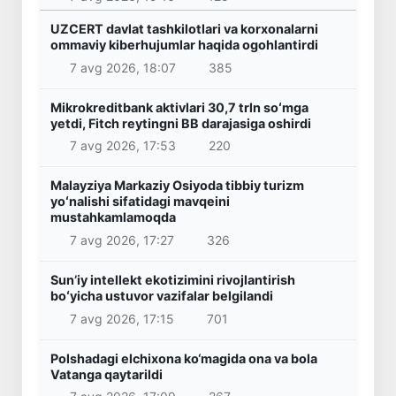
UZCERT davlat tashkilotlari va korxonalarni
ommaviy kiberhujumlar haqida ogohlantirdi
7 avg 2026, 18:07
385
Mikrokreditbank aktivlari 30,7 trln soʻmga
yetdi, Fitch reytingni BB darajasiga oshirdi
7 avg 2026, 17:53
220
Malayziya Markaziy Osiyoda tibbiy turizm
yoʻnalishi sifatidagi mavqeini
mustahkamlamoqda
7 avg 2026, 17:27
326
Sunʼiy intellekt ekotizimini rivojlantirish
boʻyicha ustuvor vazifalar belgilandi
7 avg 2026, 17:15
701
Polshadagi elchixona ko‘magida ona va bola
Vatanga qaytarildi