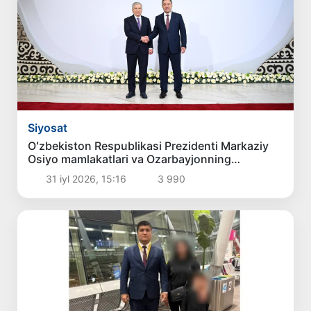
Siyosat
Oʻzbekiston Respublikasi Prezidenti Markaziy
Osiyo mamlakatlari va Ozarbayjonning
mintaqaviy hamkorligini rivojlantirish
31 iyl 2026, 15:16
3 990
istiqbollarini belgilab berdi