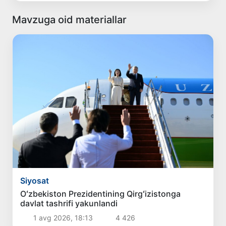
Mavzuga oid materiallar
Siyosat
Oʻzbekiston Prezidentining Qirgʻizistonga
davlat tashrifi yakunlandi
1 avg 2026, 18:13
4 426