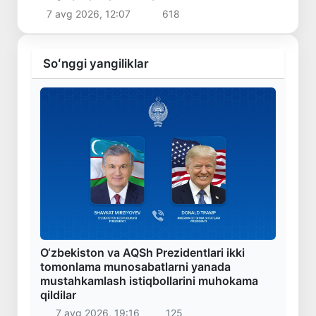
7 avg 2026, 12:07
618
Soʻnggi yangiliklar
O‘zbekiston va AQSh Prezidentlari ikki
tomonlama munosabatlarni yanada
mustahkamlash istiqbollarini muhokama
qildilar
7 avg 2026, 19:16
125