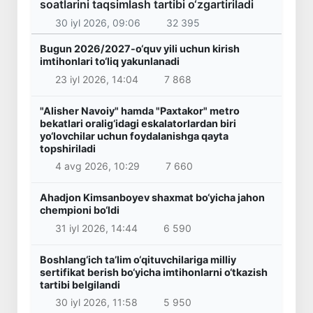
soatlarini taqsimlash tartibi o‘zgartiriladi
30 iyl 2026, 09:06
32 395
Bugun 2026/2027-o‘quv yili uchun kirish
imtihonlari to‘liq yakunlanadi
23 iyl 2026, 14:04
7 868
"Alisher Navoiy" hamda "Paxtakor" metro
bekatlari oralig‘idagi eskalatorlardan biri
yo‘lovchilar uchun foydalanishga qayta
topshiriladi
4 avg 2026, 10:29
7 660
Ahadjon Kimsanboyev shaxmat bo‘yicha jahon
chempioni bo‘ldi
31 iyl 2026, 14:44
6 590
Boshlang‘ich ta’lim o‘qituvchilariga milliy
sertifikat berish bo‘yicha imtihonlarni o‘tkazish
tartibi belgilandi
30 iyl 2026, 11:58
5 950