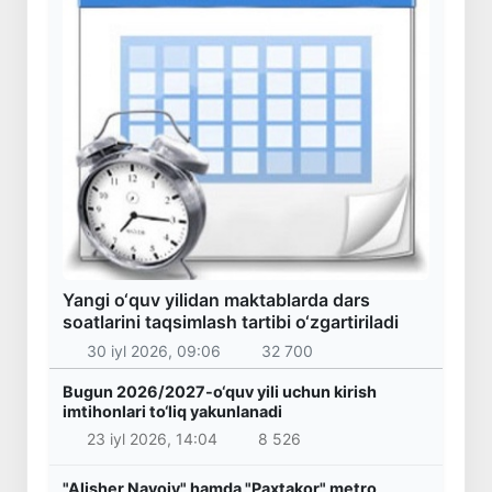
Yangi o‘quv yilidan maktablarda dars
soatlarini taqsimlash tartibi o‘zgartiriladi
30 iyl 2026, 09:06
32 700
Bugun 2026/2027-o‘quv yili uchun kirish
imtihonlari to‘liq yakunlanadi
23 iyl 2026, 14:04
8 526
"Alisher Navoiy" hamda "Paxtakor" metro