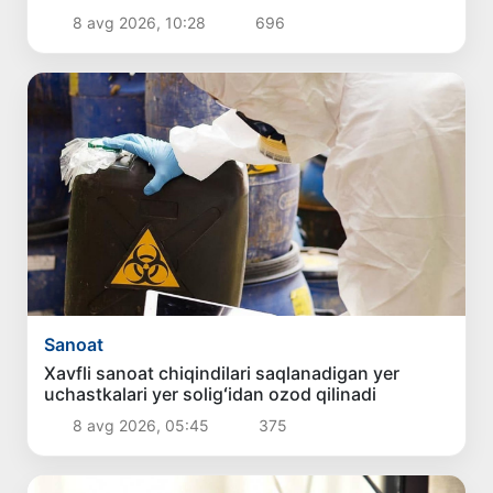
8 avg 2026, 10:28
696
Sanoat
Xavfli sanoat chiqindilari saqlanadigan yer
uchastkalari yer soligʻidan ozod qilinadi
8 avg 2026, 05:45
375