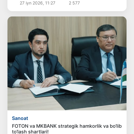
27 iyn 2026, 11:27
2 577
Sanoat
FOTON va MKBANK strategik hamkorlik va bo‘lib
to‘lash shartlari!