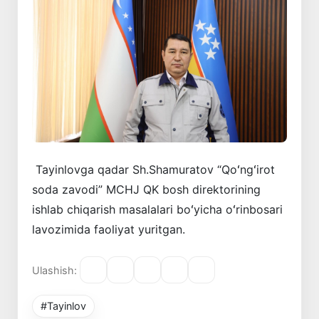
Tayinlovga qadar Sh.Shamuratov “Qoʻngʻirot
soda zavodi” MCHJ QK bosh direktorining
ishlab chiqarish masalalari boʻyicha oʻrinbosari
lavozimida faoliyat yuritgan.
Ulashish:
#Tayinlov