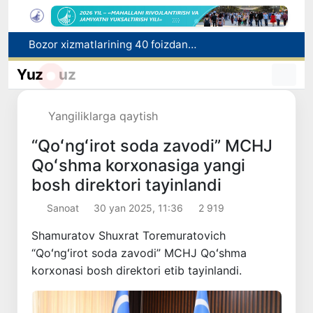
Bozor xizmatlarining 40 foizdan ortig‘i poytaxt hissasiga to‘g‘ri kelmoqda
“Men tanigan O‘zbekiston!”
Adolat, xolislik, rostlik va halollik muhitini yaratishga qaratilgan yangi qonun tafsiloti
Yuz
uz
O'zbekistonda zilzila sodir bo'ldi
Xorvatiyada yuk va yo‘lovchi poyezdlarining to‘qnashib ketishi oqibatida 24 kishi jabrlandi
Yangiliklarga qaytish
“Qoʻngʻirot soda zavodi” MCHJ
Qoʻshma korxonasiga yangi
bosh direktori tayinlandi
Sanoat
30 yan 2025, 11:36
2 919
Shamuratov Shuxrat Toremuratovich
“Qoʻngʻirot soda zavodi” MCHJ Qoʻshma
korxonasi bosh direktori etib tayinlandi.