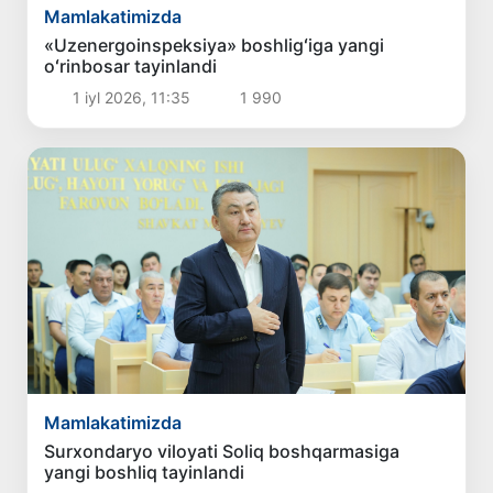
Mamlakatimizda
«Uzenergoinspeksiya» boshligʻiga yangi
oʻrinbosar tayinlandi
1 iyl 2026, 11:35
1 990
Mamlakatimizda
Surxondaryo viloyati Soliq boshqarmasiga
yangi boshliq tayinlandi