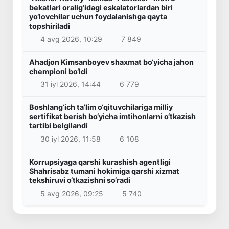
bekatlari oralig‘idagi eskalatorlardan biri
yo‘lovchilar uchun foydalanishga qayta
topshiriladi
4 avg 2026, 10:29
7 849
Ahadjon Kimsanboyev shaxmat bo‘yicha jahon
chempioni bo‘ldi
31 iyl 2026, 14:44
6 779
Boshlang‘ich ta’lim o‘qituvchilariga milliy
sertifikat berish bo‘yicha imtihonlarni o‘tkazish
tartibi belgilandi
30 iyl 2026, 11:58
6 108
Korrupsiyaga qarshi kurashish agentligi
Shahrisabz tumani hokimiga qarshi xizmat
tekshiruvi o‘tkazishni so‘radi
5 avg 2026, 09:25
5 740