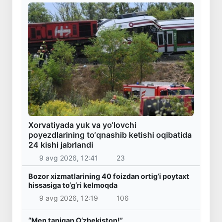
Xorvatiyada yuk va yo‘lovchi
poyezdlarining to‘qnashib ketishi oqibatida
24 kishi jabrlandi
9 avg 2026, 12:41
23
Bozor xizmatlarining 40 foizdan ortig‘i poytaxt
hissasiga to‘g‘ri kelmoqda
9 avg 2026, 12:19
106
“Men tanigan O‘zbekiston!”