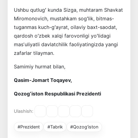
Ushbu qutlugʻ kunda Sizga, muhtaram Shavkat
Miromonovich, mustahkam sogʻlik, bitmas-
tuganmas kuch-gʻayrat, oilaviy baxt-saodat,
qardosh oʻzbek xalqi farovonligi yoʻlidagi
masʼuliyatli davlatchilik faoliyatingizda yangi
zafarlar tilayman.
Samimiy hurmat bilan,
Qasim-Jomart Toqayev,
Qozogʻiston Respublikasi Prezidenti
Ulashish:
#Prezident
#Tabrik
#Qozog‘iston