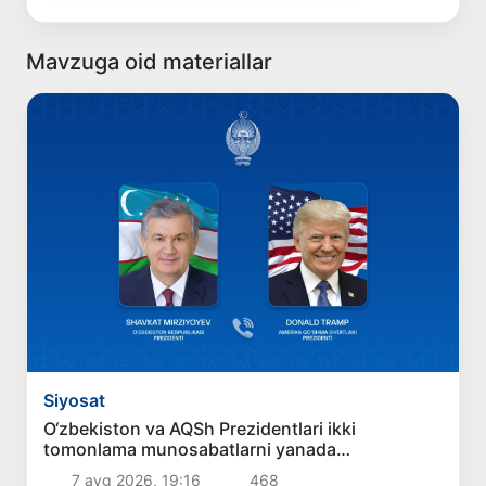
Mavzuga oid materiallar
Siyosat
O‘zbekiston va AQSh Prezidentlari ikki
tomonlama munosabatlarni yanada
mustahkamlash istiqbollarini muhokama qildilar
7 avg 2026, 19:16
468