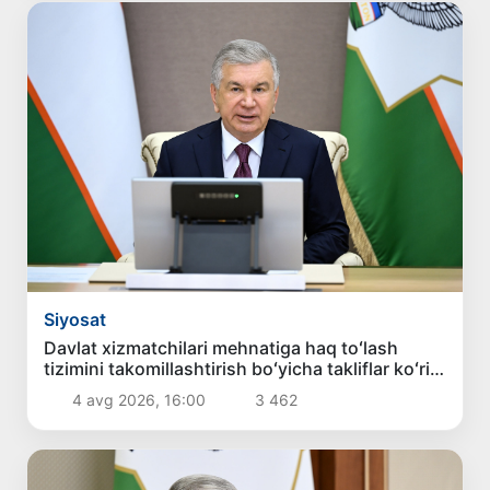
Siyosat
Davlat xizmatchilari mehnatiga haq toʻlash
tizimini takomillashtirish boʻyicha takliflar koʻrib
chiqildi
4 avg 2026, 16:00
3 462