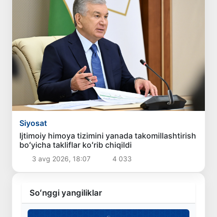
Siyosat
Ijtimoiy himoya tizimini yanada takomillashtirish
boʻyicha takliflar koʻrib chiqildi
3 avg 2026, 18:07
4 033
Soʻnggi yangiliklar