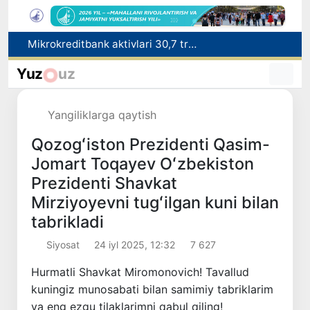
Malayziya Markaziy Osiyoda tibbiy turizm yoʻnalishi sifatidagi mavqeini mustahkamlamoqda
Polshadagi elchixona ko‘magida ona va bola Vatanga qaytarildi
Yuz
uz
Namangan shahrining sobiq hokimi Anvar Otaxodjayevga nisbatan 11 yilga ozodlikdan mahrum qilish jazosi tayinlandi
UZCERT davlat tashkilotlari va korxonalarni ommaviy kiberhujumlar haqida ogohlantirdi
Yangiliklarga qaytish
Mikrokreditbank aktivlari 30,7 trln soʻmga yetdi, Fitch reytingni BB darajasiga oshirdi
Qozogʻiston Prezidenti Qasim-
Jomart Toqayev Oʻzbekiston
Prezidenti Shavkat
Mirziyoyevni tugʻilgan kuni bilan
tabrikladi
Siyosat
24 iyl 2025, 12:32
7 627
Hurmatli Shavkat Miromonovich! Tavallud
kuningiz munosabati bilan samimiy tabriklarim
va eng ezgu tilaklarimni qabul qiling!