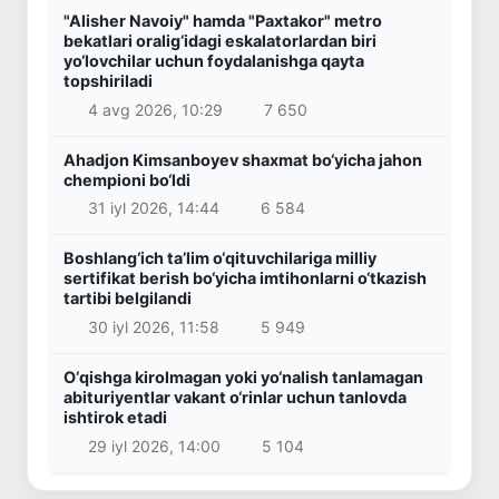
"Alisher Navoiy" hamda "Paxtakor" metro
bekatlari oralig‘idagi eskalatorlardan biri
yo‘lovchilar uchun foydalanishga qayta
topshiriladi
4 avg 2026, 10:29
7 650
Ahadjon Kimsanboyev shaxmat bo‘yicha jahon
chempioni bo‘ldi
31 iyl 2026, 14:44
6 584
Boshlang‘ich ta’lim o‘qituvchilariga milliy
sertifikat berish bo‘yicha imtihonlarni o‘tkazish
tartibi belgilandi
30 iyl 2026, 11:58
5 949
O‘qishga kirolmagan yoki yo‘nalish tanlamagan
abituriyentlar vakant o‘rinlar uchun tanlovda
ishtirok etadi
29 iyl 2026, 14:00
5 104