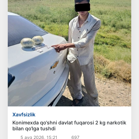
Xavfsizlik
Konimexda qo‘shni davlat fuqarosi 2 kg narkotik
bilan qo‘lga tushdi
5 avg 2026, 15:21
697