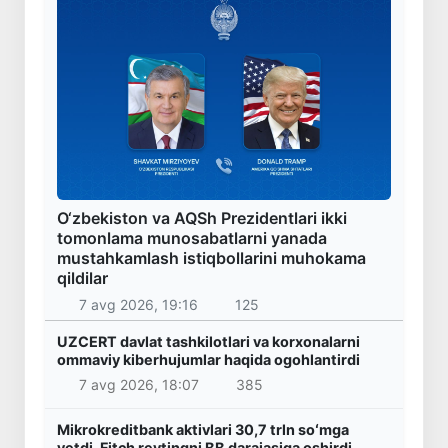
O‘zbekiston va AQSh Prezidentlari ikki
tomonlama munosabatlarni yanada
mustahkamlash istiqbollarini muhokama
qildilar
7 avg 2026, 19:16
125
UZCERT davlat tashkilotlari va korxonalarni
ommaviy kiberhujumlar haqida ogohlantirdi
7 avg 2026, 18:07
385
Mikrokreditbank aktivlari 30,7 trln soʻmga
yetdi, Fitch reytingni BB darajasiga oshirdi