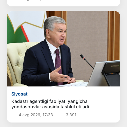
Siyosat
Kadastr agentligi faoliyati yangicha
yondashuvlar asosida tashkil etiladi
4 avg 2026, 17:33
3 391