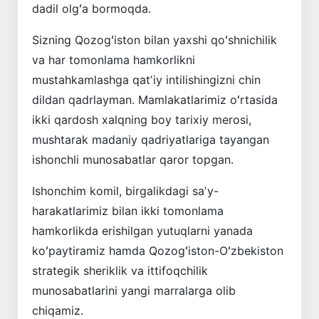
dadil olgʻa bormoqda.
Sizning Qozogʻiston bilan yaxshi qoʻshnichilik
va har tomonlama hamkorlikni
mustahkamlashga qatʼiy intilishingizni chin
dildan qadrlayman. Mamlakatlarimiz oʻrtasida
ikki qardosh xalqning boy tarixiy merosi,
mushtarak madaniy qadriyatlariga tayangan
ishonchli munosabatlar qaror topgan.
Ishonchim komil, birgalikdagi saʼy-
harakatlarimiz bilan ikki tomonlama
hamkorlikda erishilgan yutuqlarni yanada
koʻpaytiramiz hamda Qozogʻiston-Oʻzbekiston
strategik sheriklik va ittifoqchilik
munosabatlarini yangi marralarga olib
chiqamiz.