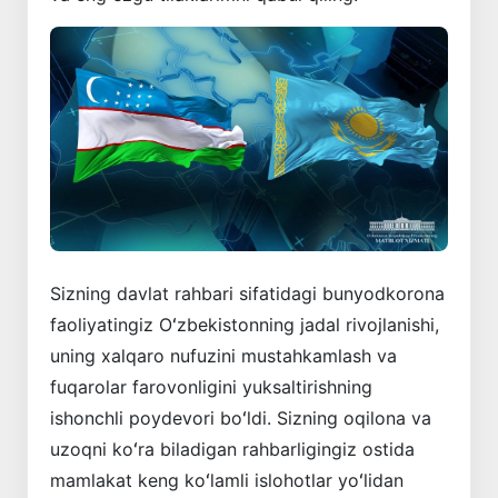
Sizning davlat rahbari sifatidagi bunyodkorona
faoliyatingiz Oʻzbekistonning jadal rivojlanishi,
uning xalqaro nufuzini mustahkamlash va
fuqarolar farovonligini yuksaltirishning
ishonchli poydevori boʻldi. Sizning oqilona va
uzoqni koʻra biladigan rahbarligingiz ostida
mamlakat keng koʻlamli islohotlar yoʻlidan