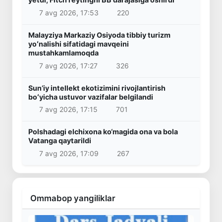
7 avg 2026, 17:53
220
Malayziya Markaziy Osiyoda tibbiy turizm
yoʻnalishi sifatidagi mavqeini
mustahkamlamoqda
7 avg 2026, 17:27
326
Sunʼiy intellekt ekotizimini rivojlantirish
boʻyicha ustuvor vazifalar belgilandi
7 avg 2026, 17:15
701
Polshadagi elchixona ko‘magida ona va bola
Vatanga qaytarildi
7 avg 2026, 17:09
267
Ommabop yangiliklar