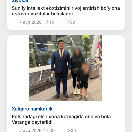
Siyosat
Sunʼiy intellekt ekotizimini rivojlantirish boʻyicha
ustuvor vazifalar belgilandi
7 avg 2026, 17:15
769
Xalqaro hamkorlik
Polshadagi elchixona ko‘magida ona va bola
Vatanga qaytarildi
7 avg 2026, 17:09
300