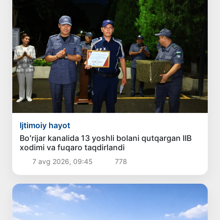
Ijtimoiy hayot
Boʻrijar kanalida 13 yoshli bolani qutqargan IIB
xodimi va fuqaro taqdirlandi
7 avg 2026, 09:45
778