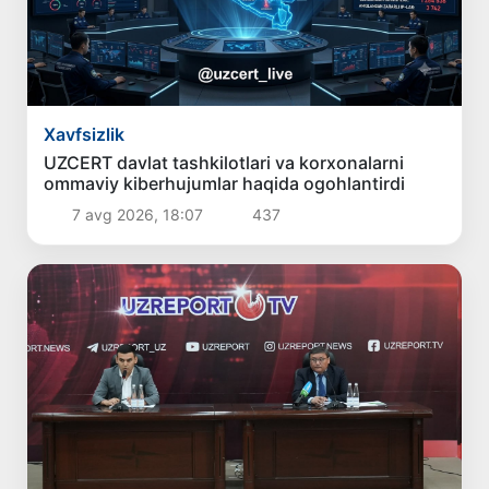
Xavfsizlik
UZCERT davlat tashkilotlari va korxonalarni
ommaviy kiberhujumlar haqida ogohlantirdi
7 avg 2026, 18:07
437