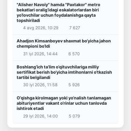
"Alisher Navoiy" hamda "Paxtakor" metro
bekatlari oralig‘idagi eskalatorlardan biri
yo‘lovchilar uchun foydalanishga qayta
topshiriladi
4 avg 2026, 10:29
7 627
Ahadjon Kimsanboyev shaxmat bo‘yicha jahon
chempioni bo‘ldi
31 iyl 2026, 14:44
6 570
Boshlang‘ich ta’lim o‘qituvchilariga milliy
sertifikat berish bo‘yicha imtihonlarni o‘tkazish
tartibi belgilandi
30 iyl 2026, 11:58
5 926
O‘qishga kirolmagan yoki yo‘nalish tanlamagan
abituriyentlar vakant o‘rinlar uchun tanlovda
ishtirok etadi
29 iyl 2026, 14:00
5 079