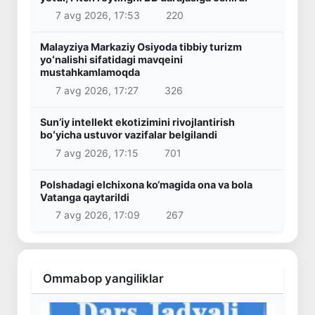
7 avg 2026, 17:53
220
Malayziya Markaziy Osiyoda tibbiy turizm
yoʻnalishi sifatidagi mavqeini
mustahkamlamoqda
7 avg 2026, 17:27
326
Sunʼiy intellekt ekotizimini rivojlantirish
boʻyicha ustuvor vazifalar belgilandi
7 avg 2026, 17:15
701
Polshadagi elchixona ko‘magida ona va bola
Vatanga qaytarildi
7 avg 2026, 17:09
267
Ommabop yangiliklar