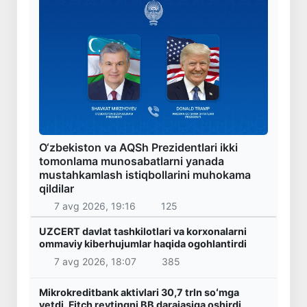
O‘zbekiston va AQSh Prezidentlari ikki
tomonlama munosabatlarni yanada
mustahkamlash istiqbollarini muhokama
qildilar
7 avg 2026, 19:16
125
UZCERT davlat tashkilotlari va korxonalarni
ommaviy kiberhujumlar haqida ogohlantirdi
7 avg 2026, 18:07
385
Mikrokreditbank aktivlari 30,7 trln soʻmga
yetdi, Fitch reytingni BB darajasiga oshirdi