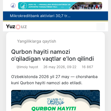
Malayziya Markaziy Osiyoda tibbiy turizm yoʻnalishi sifatidagi mavqeini mustahkamlamoqda
Polshadagi elchixona ko‘magida ona va bola Vatanga qaytarildi
Yuz
uz
Namangan shahrining sobiq hokimi Anvar Otaxodjayevga nisbatan 11 yilga ozodlikdan mahrum qilish jazosi tayinlandi
UZCERT davlat tashkilotlari va korxonalarni ommaviy kiberhujumlar haqida ogohlantirdi
Yangiliklarga qaytish
Mikrokreditbank aktivlari 30,7 trln soʻmga yetdi, Fitch reytingni BB darajasiga oshirdi
Qurbon hayiti namozi
o‘qiladigan vaqtlar e’lon qilindi
Ijtimoiy hayot
26 may 2026, 09:22
16 867
O‘zbekistonda 2026 yil 27 may — chorshanba
kuni Qurbon hayiti namozi ado etiladi.