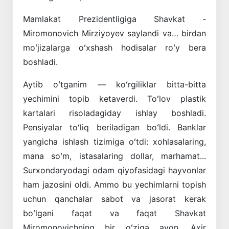
Mamlakat Prezidentligiga Shavkat ­
Miromonovich Mirziyoyev saylandi va… birdan
moʻjizalarga oʻxshash hodisalar roʻy bera
boshladi.
Aytib oʻtganim — koʻrgiliklar bitta-bitta
yechimini topib ketaverdi. Toʻlov plastik
kartalari risoladagiday ishlay boshladi.
Pensiyalar toʻliq beriladigan boʻldi. Banklar
yangicha ishlash tizimiga oʻtdi: xohlasala­ring,
mana soʻm, istasalaring dollar, marhamat...
Surxondaryodagi odam qiyofasidagi hayvonlar
ham jazosini oldi. Ammo bu yechimlarni topish
uchun qanchalar sabot va jasorat kerak
boʻlgani faqat va faqat Shavkat
Miromonovichning bir oʻziga ayon. Axir