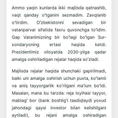
Ammo yaqin kunlarda ikki majlisda qatnashib,
vaqt qanday oʻtganini sezmadim. ­Zavqlanib
oʻtirdim. Oʻzbekistonni sevadigan bir
vatanparvar sifatida faxru quvonchga toʻldim.
Gap Vatanimizning bir boʻlagi boʻlgan Sur­
xondaryoning ertasi haqida ketdi.
Prezidentimiz viloyatda 2030-yilga qadar
amalga oshiriladigan rejalar haqida soʻzladi.
Majlisda rejalar haqida shunchaki gapirilmadi,
balki uni amalga oshirish uchun puxta, koʻlamli
va aniq tayyorgarlik koʻrilgani maʼlum boʻldi.
Masalan, mana bu tarzda: reja loyihasi tayyor,
mablagʻ bor (bank boshligʻi tasdiqlaydi yoxud
jahondagi qaysi investor bilan kelishilgani
aytiladi), bu rejani amalga oshiradigan