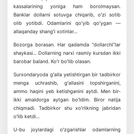
kassalarining yoniga ham borolmaysan.
Banklar dollarni sotuvga chiqarib, oʻzi sotib
olib yotibdi. Odamlarini qoʻyib qoʻygan —
allaqanday shangʻi xotinlar...
Bozorga borasan. Har qadamda “dollarchi”lar
shaykasi... Dollarning narxi rasmiy kursdan ikki
barobar baland. Koʻr boʻlib ­olasan.
Surxondaryoda gʻalla yetishtirgan bir tadbirkor
menga uchrashib, gʻallasini topshirganini,
ammo haqini yeb ketishganini aytdi. Men bir-
ikki amaldorga aytgan boʻldim. Biror natija
chiqmadi. Tadbirkor shu xoʻrlik­ning jabridan
oʻlib ketdi...
U-bu joylardagi oʻzgarishlar odamlarning