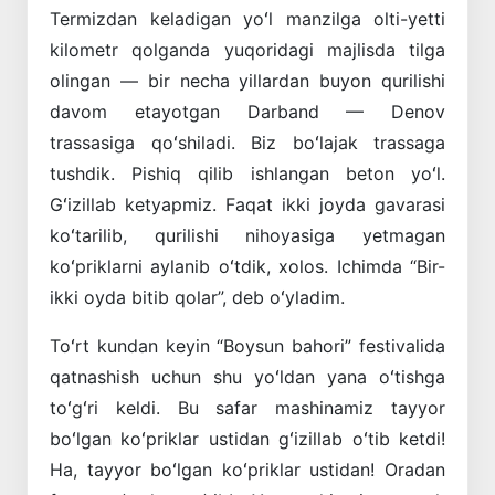
Termizdan keladigan yoʻl manzilga olti-yetti
kilometr qolganda yuqoridagi majlisda tilga
olingan — bir necha yillardan buyon qurilishi
davom etayotgan Darband — Denov
trassasiga qoʻshiladi. Biz boʻlajak trassaga
tushdik. Pishiq qilib ishlangan beton yoʻl.
Gʻizillab ketyapmiz. Faqat ikki joyda gavarasi
koʻtarilib, qurilishi nihoyasiga yetmagan
koʻpriklarni aylanib oʻtdik, xolos. Ichimda “Bir-
ikki oyda bitib qolar”, deb oʻyladim.
Toʻrt kundan keyin “Boysun bahori” festivali­da
qatnashish uchun shu yoʻldan yana oʻtishga
toʻgʻri keldi. Bu safar mashinamiz tayyor
boʻlgan koʻpriklar ustidan gʻizillab oʻtib ketdi!
Ha, tayyor boʻlgan koʻpriklar ustidan! Oradan