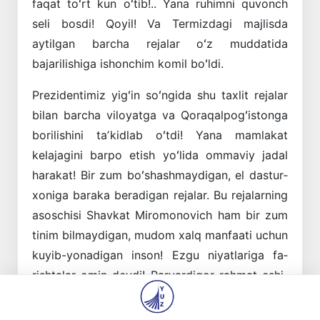
faqat toʻrt kun oʻtib!.. Yana ruhimni quvonch
seli bosdi! Qoyil! Va Termizdagi majlisda
aytilgan barcha rejalar oʻz muddatida
bajarilishiga ishonchim komil boʻldi.
Prezidentimiz yigʻin soʻngida shu taxlit rejalar
bilan barcha viloyatga va Qoraqalpogʻistonga
borilishini taʼkidlab oʻtdi! Yana mamlakat
kelajagini barpo etish yoʻlida ommaviy jadal
harakat! Bir zum boʻshashmaydigan, el dastur­
xoniga baraka beradigan rejalar. Bu rejalarning
asoschisi Shavkat Miromonovich ham bir zum
tinim bilmaydigan, mudom xalq manfaati uchun
kuyib-yonadigan inson! Ezgu niyatlariga fa­
rishtalar omin deydi! Parvardigor rahmat eshi­
gini ochadi!