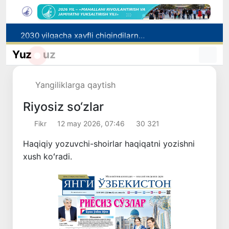
2030 yilgacha xavfli chiqindilarni qayta ishlash darajasi 20 foizga yetkaziladi
Oʻzbekiston ilk bor Xalqaro informatika olimpiadasi — IOI 2026ga mezbonlik qiladi
Yuz
uz
Toshkentda PPX inspektori 13 yoshli bolani qutqarib qoldi
Oʻzbekistonda Barqaror rivojlanish maqsadlari oyligiga start berildi
Yangiliklarga qaytish
Rossiyada qiyin vaziyatda qolgan yuzlab o‘zbekistonliklar ortga qaytarildi
Riyosiz so‘zlar
Fikr
12 may 2026, 07:46
30 321
Haqiqiy yozuvchi-shoirlar haqiqatni yozishni
xush koʻradi.