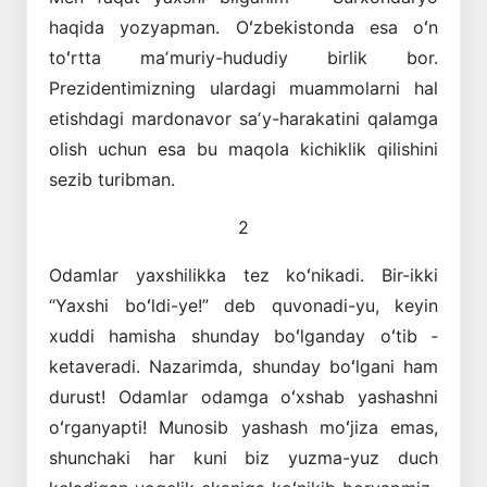
haqida yozyapman. Oʻzbekistonda esa oʻn
toʻrtta maʼmuriy-hududiy birlik bor.
Prezidentimizning ulardagi muammolarni hal
etishdagi mardonavor saʼy-harakatini qalamga
olish uchun esa bu maqola kichiklik qilishini
sezib turibman.
2
Odamlar yaxshilikka tez koʻnikadi. Bir-ikki
“Yaxshi boʻldi-ye!” deb quvonadi-yu, keyin
xuddi hamisha shunday boʻlganday oʻtib ­
ketaveradi. Nazarimda, shunday boʻlgani ham
durust! Odamlar odamga oʻxshab yashashni
oʻrgan­yapti! Munosib yashash moʻjiza emas,
shunchaki har kuni biz yuzma-yuz duch