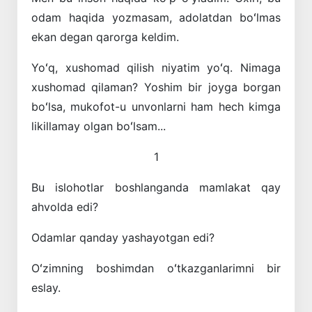
odam haqida yozmasam, adolatdan boʻlmas
ekan degan qarorga keldim.
Yoʻq, xushomad qilish niyatim yoʻq. Nimaga
xushomad qilaman? Yoshim bir joyga borgan
boʻlsa, mukofot-u unvonlarni ham hech kimga
likillamay olgan boʻlsam...
1
Bu islohotlar boshlanganda mamlakat qay
ahvolda edi?
Odamlar qanday yashayotgan edi?
Oʻzimning boshimdan oʻtkazganlarimni bir
eslay.