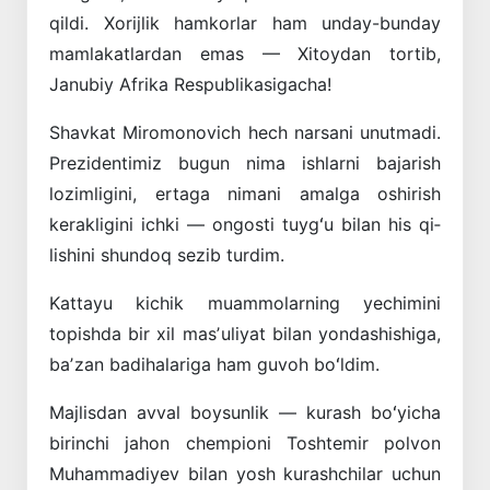
qildi. Xorijlik hamkorlar ham unday-bunday
mamlakatlardan emas — Xitoydan tortib,
Janubiy Afrika Respublikasigacha!
Shavkat Miromonovich hech narsani unutmadi.
Prezidentimiz bugun nima ishlarni baja­rish
lozimligini, ertaga nimani amalga oshirish
kerakligini ichki — ongosti tuygʻu bilan his qi­
lishini shundoq sezib turdim.
Kattayu kichik muammolarning yechimini
topishda bir xil masʼuliyat bilan yondashishiga,
baʼzan badihalariga ham guvoh boʻldim.
Majlisdan avval boysunlik — kurash boʻyi­cha
birinchi jahon chempioni Toshtemir polvon
Muhammadiyev bilan yosh kurashchilar uchun