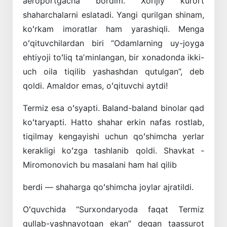
aeroportgacha bordim. Xorijiy kurort
shaharchalarni eslatadi. Yangi qurilgan shinam,
koʻrkam imoratlar ham yarashiqli. Menga
oʻqituvchilardan biri “Odamlarning uy-joyga
ehtiyoji toʻliq taʼminlangan, bir xonadonda ikki-
uch oila tiqilib yashashdan qutulgan”, deb
qoldi. Amaldor emas, oʻqituvchi aytdi!
Termiz esa oʻsyapti. Baland-baland binolar qad
koʻtaryapti. Hatto shahar erkin nafas rost­lab,
tiqilmay kengayishi uchun qoʻshimcha yerlar
kerakligi koʻzga tashlanib qoldi. Shavkat ­
Miromonovich bu masalani ham hal qilib
berdi — shaharga qoʻshimcha joylar ajratildi.
Oʻquvchida “Surxondaryoda faqat Termiz
gullab-yashnayotgan ekan” degan taassurot