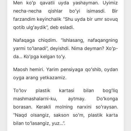
Men koʻp qavatli uyda yashayman. Uyimiz
necha-necha qishlar boʻyi isimasdi. Bir
farzandim keyinchalik “Shu uyda bir umr sovuq
qotib ulgʻaydik”, deb esladi.
Nafaqaga chiqdim. “Ishlasang, nafaqang­ning
yarmi toʻlanadi”, deyishdi. Nima deyman? Xoʻp-
da... Koʻpga kelgan toʻy.
Maosh hemiri. Yarim pensiyaga qoʻshib, oydan
oyga arang yetkazamiz.
Toʻlov plastik kartasi bilan bogʻliq
mashmashalarni-ku, aytmay. Doʻkonga
borasan. Kerakli molning narxini soʻraysan.
“Naqd olsangiz, sakson soʻm, plastik karta
bilan toʻlasangiz, yuz...”.