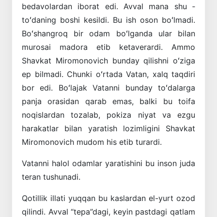
bedavolardan iborat edi. Avval mana shu ­
toʻdaning boshi kesildi. Bu ish oson boʻlmadi.
Boʻshangroq bir odam boʻlganda ular bilan
murosai madora etib ketaverardi. Ammo
Shavkat Miromonovich bunday qi­lishni oʻziga
ep bilmadi. Chunki oʻrtada Vatan, xalq taqdiri
bor edi. Boʻlajak Vatanni bunday toʻdalarga
panja orasidan qarab emas, balki bu toifa
noqislardan tozalab, pokiza niyat va ezgu
harakatlar bilan yaratish lozimligini Shavkat
Miromonovich mudom his etib turardi.
Vatanni halol odamlar yaratishini bu inson juda
teran tushunadi.
Qotillik illati yuqqan bu kaslardan el-yurt ozod
qilindi. Avval “tepa”dagi, keyin pastdagi qatlam