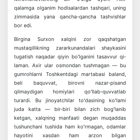
qalamga olganim hodisalardan tashqari, uning
zimmasida yana qancha-qancha tashvishlar
bor edi.
Birgina Surxon xalqini zor qaqshatgan
mustaqillikning zararkunandalari shaykasini
tugatish naqadar qiyin boʻlganini tasavvur qi­
laman. Axir ular osmondan tushmagan — bu
gumrohlarni Toshkentdagi martabasi baland,
beli baquvvat, birovni nazar-pisand
qilmaydigan homiylari qoʻllab-quvvatlab
turardi. Bu jinoyatchilar toʻdasining koʻlami
juda katta — bir-biri bilan zich bogʻlanib
ketgan, xalqning manfaati degan muqaddas
tushunchani tushida ham koʻrmagan, odamlar
hayotini xasdan ham arzon bilgan