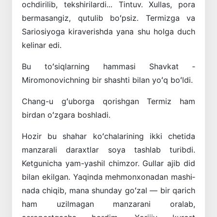
ochdirilib, tekshirilardi... Tintuv. Xullas, pora
bermasangiz, qutulib boʻpsiz. Termizga va
Sariosiyoga kirave­rishda yana shu holga duch
kelinar edi.
Bu toʻsiqlarning hammasi Shavkat ­
Miromonovichning bir shashti bilan yoʻq boʻldi.
Chang-u gʻuborga qorishgan Termiz ham
birdan oʻzgara boshladi.
Hozir bu shahar koʻchalarining ikki chetida
manzarali daraxtlar soya tashlab turibdi.
Ketgunicha yam-yashil chimzor. Gullar ajib did
bilan ekilgan. Yaqinda mehmonxonadan mashi­
nada chiqib, mana shunday goʻzal — bir qarich
ham uzilmagan manzarani oralab,