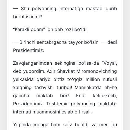
— Shu polvonning internatiga maktab qurib
berolasanmi?
“Kerakli odam” jon deb rozi boʻldi.
— Birinchi sentabrgacha tayyor boʻlsin! — dedi
Prezidentimiz.
Zavqlanganimdan sekingina ­boʻlsa-da “Voya”,
deb yubordim. Axir Shavkat ­Miromonovichning
yelkasida qariyb oʻttiz toʻqqiz million nufusli
xalqning tashvishi turibdi! Mamlakatda eh-he
qancha maktab bor! Endi kelib-kelib,
Prezidentimiz Toshtemir polvonning maktab-
internati muammosini eslab oʻtirsa!..
Yigʻinda menga ham soʻz berildi va men bu