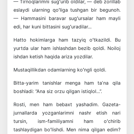
— Tirnoqlarimni sugʻurib oldilar, — deb zorillab
eslaydi ularning qoʻliga tushgan bir begunoh.
— Hammasini baravar sugʻursalar ham mayli
edi, har kuni bittasini sugʻuradilar...
Hatto hokimlarga ham tazyiq oʻtkazildi. Bu
yurtda ular ham ishlashdan bezib qoldi. Noiloj
ishdan ketish haqida ariza yozdilar.
Mustaqillikdan odamlarning koʻngli ­qoldi.
Bitta-yarim tanishlar menga ham taʼna qila
boshladi: “Ana siz orzu qilgan ­istiqlol...”.
Rosti, men ham bebaxt yashadim. Gazeta-
jurnallarda yozganlarimni nashr etish nari
tursin, ism-familiyamni ham oʻchirib
tashlaydigan boʻlishdi. Men nima qilgan edim?