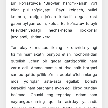
Bir koʻrsatuvda “Birovlar harom-xarish yoʻl
bilan pul toʻplayapti. Payti kelgach, pulini
koʻtarib, xorijga joʻnab ketadi” degan rost
gapni aytgan edim, xolos. Bu koʻrsatuv tufayli
televideniyedagi necha-necha ijodkorlar
jazolandi, ishdan ketdi...
Tan olaylik, mustaqillikning ilk davrida yangi
tizimli mamlakatni bunyod etish, nochorlikdan
qutulish uchun bir qadar qattiqqoʻllik ham
zarur edi. Ammo mamlakat rivojlanib borgani
sari bu qattiqqoʻllik oʻrnini adolat oʻlchamlariga
mos yoʻriqlar asta-asta egallab borishi
kerakligi ham barchaga ayon edi. Biroq bunday
boʻlmadi. Chunki eng tepadagi odam ham
nayrangbozlarning qoʻlida asirday yashadi.