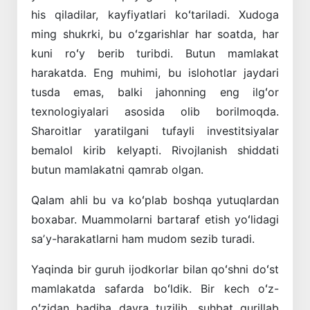
his qiladilar, kayfiyatlari koʻtariladi. Xudoga
ming shukrki, bu oʻzga­rishlar har soatda, har
kuni roʻy berib turibdi. Butun mamlakat
harakatda. Eng muhimi, bu islohotlar jaydari
tusda emas, balki jahonning eng ilgʻor
texnologiyalari asosida olib bo­rilmoqda.
Sharoitlar yaratilgani tufayli investitsiyalar
bemalol kirib kelyapti. Rivoj­lanish shiddati
butun mamlakatni qamrab olgan.
Qalam ahli bu va koʻplab boshqa yutuqlardan
boxabar. Muammolarni bartaraf etish yoʻlidagi
saʼy-harakatlarni ham mudom sezib turadi.
Yaqinda bir guruh ijodkorlar bilan qoʻshni doʻst
mamlakatda safarda boʻldik. Bir kech oʻz-
oʻzidan badiha davra tuzilib, suhbat gurillab