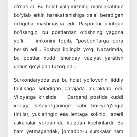
oʻrnatildi. Bu holat xalqimizning mamlakatimiz
boʻylab erkin harakatlanishiga xalal beradigan
ortiqcha mashmasha edi. Pasportni unutgan
boʻlsangiz, bu postlardan oʻtishning yagona
yoʻli — imkonini topib, “posbon”larga pora
berish edi... Boshqa ilojingiz yoʻq. Nazarimda,
bu postlar xuddi shunday vaziyat yaratish
uchun qoʻyilgan tuzoq edi...
Surxondaryoda esa bu holat yoʻlovchini jiddiy
tahlikaga soladigan darajada murakkab edi.
Viloyatga kirishda — Darband postida xuddi
xorijga ketayotganingiz kabi bor-yoʻgʻingiz
tintilar, yuklaringiz esa lentaga solinib, lazerli
uskunalar yordamida koʻzdan kechirilardi. Bu
ham yetmagandek, jomadon-u sumkalar ham