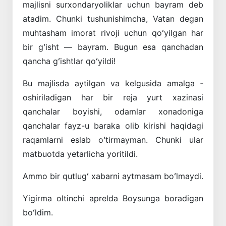
majlisni surxondaryoliklar uchun bayram deb
atadim. Chunki tushunishimcha, Vatan degan
muhtasham imorat rivoji uchun qoʻyilgan har
bir gʻisht — bayram. Bugun esa qanchadan
qancha gʻishtlar qoʻyildi!
Bu majlisda aytilgan va kelgusida amalga ­
oshiriladigan har bir reja yurt xazinasi
qanchalar boyishi, odamlar xonadoniga
qanchalar fayz-u baraka olib kirishi haqidagi
raqamlarni eslab oʻtirmayman. Chunki ular
matbuotda yetarlicha yoritildi.
Ammo bir qutlugʻ xabarni aytmasam boʻlmaydi.
Yigirma oltinchi aprelda Boysunga boradigan
boʻldim.