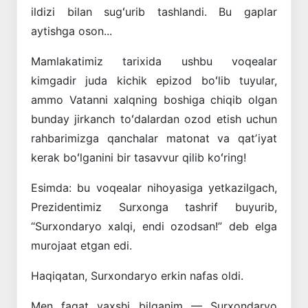
ildizi bilan sugʻurib tashlandi. Bu gaplar
aytishga oson...
Mamlakatimiz tarixida ushbu voqealar
kimgadir juda kichik epizod boʻlib tuyular,
ammo Vatanni xalqning boshiga chiqib olgan
bunday jirkanch toʻdalardan ozod etish uchun
rahbarimizga qanchalar matonat va qatʼiyat
kerak boʻlganini bir tasavvur qilib koʻring!
Esimda: bu voqealar nihoyasiga yetkazilgach,
Prezidentimiz Surxonga tashrif buyurib,
“Surxondaryo xalqi, endi ozodsan!” deb elga
murojaat etgan edi.
Haqiqatan, Surxondaryo erkin nafas oldi.
Men faqat yaxshi bilganim — Surxondaryo