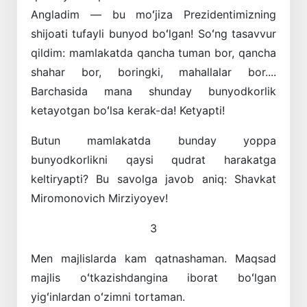
Angladim — bu moʻjiza Prezidentimizning
shijoati tufayli bunyod boʻlgan! Soʻng tasavvur
qildim: mamlakatda qancha tuman bor, qancha
shahar bor, boringki, mahallalar bor....
Barchasida mana shunday bunyodkorlik
ketayotgan boʻlsa kerak-da! Ketyapti!
Butun mamlakatda bunday yoppa
bunyodkorlikni qaysi qudrat harakatga
keltiryapti? Bu savolga javob aniq: Shavkat
Miromonovich ­Mirziyoyev!
3
Men majlislarda kam qatnashaman. Maqsad
majlis oʻtkazishdangina iborat boʻlgan
yigʻinlardan oʻzimni tortaman.