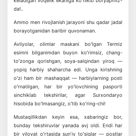
keladigan voqelik ekaniga koʻnikib boryapmiz-
da!..
Ammo men rivojlanish jarayoni shu qadar jadal
borayotganidan baribir quvonaman.
Avliyolar, olimlar maskani boʻlgan Termiz
esimni bilganimdan buyon koʻrimsiz, chang-
toʻzonga qorishgan, soya-salqindan yiroq —
yopiq harbiy shaharcha edi. Unga kirishning
oʻzi ham bir mashaqqat — harbiylarning posti
oʻrnatilgan, har bir yoʻlovchining pasporti
sinchiklab tekshirilar, agar Surxondaryo
hisobida boʻlmasangiz, oʻtib koʻring-chi!
Mustaqillikdan keyin esa, xabaringiz bor,
bunday tekshiruvlar yanada avj oldi. Endi har
bir viloyat oʻrtasida sunʼiy toʻsiqlar — postlar