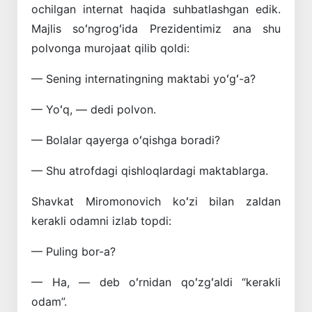
ochilgan internat haqida suhbatlashgan edik.
Majlis soʻngrogʻida Prezidentimiz ana shu
polvonga murojaat qilib qoldi:
— Sening internatingning maktabi yoʻgʻ-a?
— Yoʻq, — dedi polvon.
— Bolalar qayerga oʻqishga boradi?
— Shu atrofdagi qishloqlardagi maktablarga.
Shavkat Miromonovich koʻzi bilan zaldan
kerakli odamni izlab topdi:
— Puling bor-a?
— Ha, — deb oʻrnidan qoʻzgʻaldi “kerakli
odam”.