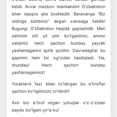
ketdi. Avval mezbon mamlakatni Oʻzbekiston
bilan taqqos qila boshladik. Baravariga “Biz
oldinga ketibmiz” degan xulosaga keldik!
Bugungi Oʻzbekiston haqida gaplashdik. Men
yetmish olti yil umr koʻrganimni, ammo
xalqimiz hech qachon bunday yayrab
yashamaganini aytib qoldim. Davradagilar bu
gapimni ham bir ogʻizdan tasdiqladi. Ha,
shunday! Hech qachon bunday
yashamaganmiz!
Yuraklarni faxr bilan toʻldirgan bu ­eʼtiroflar
qachon koʻnglimizni toʻldirdi?
Axir biz eʼtirof etgan yutuqlar oʻz-oʻzidan
paydo boʻlgani yoʻq-ku!