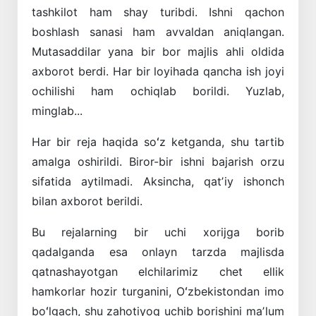
tashkilot ham shay turibdi. Ishni qachon
boshlash sanasi ham avvaldan aniqlangan.
Mutasaddilar yana bir bor majlis ahli oldida
axborot berdi. Har bir loyihada qancha ish joyi
ochilishi ham ochiqlab borildi. Yuzlab,
minglab...
Har bir reja haqida soʻz ketganda, shu tartib
amalga oshirildi. Biror-bir ishni bajarish orzu
sifatida aytilmadi. Aksincha, qatʼiy ishonch
bilan axborot berildi.
Bu rejalarning bir uchi xorijga borib
qadalganda esa onlayn tarzda majlisda
qatnashayotgan elchilarimiz chet ellik
hamkorlar hozir turganini, Oʻzbekistondan imo
boʻlgach, shu zahotiyoq uchib borishini maʼlum