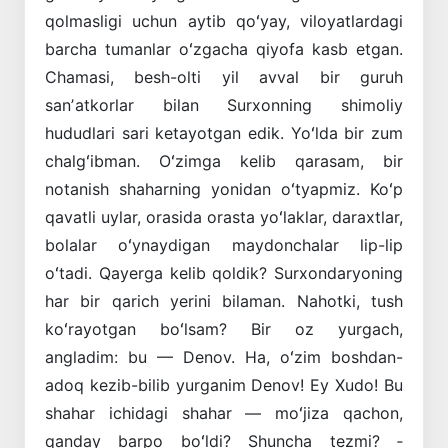
qolmasligi uchun aytib qoʻyay, viloyatlardagi
barcha tumanlar oʻzgacha qiyofa kasb etgan.
Chamasi, besh-olti yil avval bir guruh
sanʼatkorlar bilan Surxonning shimoliy
hududlari sari ketayotgan edik. Yoʻlda bir zum
chalgʻibman. Oʻzimga kelib qarasam, bir
notanish shaharning yonidan oʻtyapmiz. Koʻp
qavatli uylar, orasida orasta yoʻlaklar, daraxtlar,
bolalar oʻynaydigan maydonchalar lip-lip
oʻtadi. Qayerga kelib qoldik? Surxondaryoning
har bir qarich yerini bilaman. Nahotki, tush
koʻrayotgan boʻlsam? Bir oz yurgach,
angladim: bu — Denov. Ha, oʻzim boshdan-
adoq kezib-bilib yurganim Denov! Ey Xudo! Bu
shahar ichidagi shahar — moʻjiza qachon,
qanday barpo boʻldi? Shuncha tezmi? ­