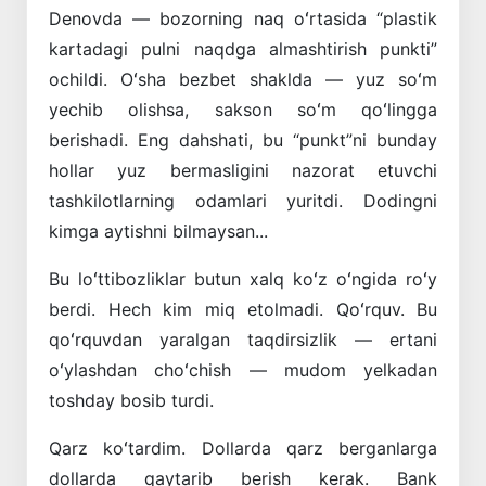
Denovda — bozorning naq oʻrtasida “plastik
kartadagi pulni naqdga almashtirish punkti”
ochildi. Oʻsha bezbet shaklda — yuz soʻm
yechib olishsa, sakson soʻm qoʻlingga
berishadi. Eng dahshati, bu “punkt”ni bunday
hollar yuz bermasligini nazorat etuvchi
tashkilotlarning odamlari yuritdi. Dodingni
kimga aytishni bilmaysan...
Bu loʻttibozliklar butun xalq koʻz oʻngida roʻy
berdi. Hech kim miq etolmadi. Qoʻrquv. Bu
qoʻrquvdan yaralgan taqdirsizlik — ertani
oʻylashdan choʻchish — mudom yelkadan
toshday bosib turdi.
Qarz koʻtardim. Dollarda qarz berganlarga
dollarda qaytarib berish kerak. Bank