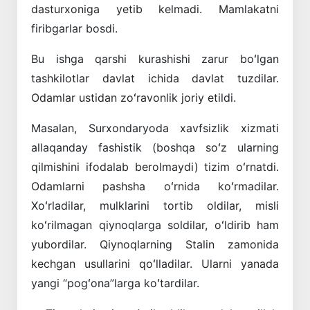
dasturxoniga yetib kelmadi. Mamlakatni
firibgarlar bosdi.
Bu ishga qarshi kurashishi zarur boʻlgan
tashkilotlar davlat ichida davlat tuzdilar.
Odamlar ustidan zoʻravonlik joriy etildi.
Masalan, Surxondaryoda xavfsizlik xizmati
allaqanday fashistik (boshqa soʻz ularning
qilmishini ifodalab berolmaydi) tizim oʻrnatdi.
Odamlarni pashsha oʻrnida koʻrmadilar.
Xoʻrladilar, mulklarini tortib oldilar, misli
koʻrilmagan qiynoqlarga soldilar, oʻldirib ham
yubordilar. Qiynoqlarning Stalin zamonida
kechgan usullarini qoʻlladilar. Ularni yanada
yangi “pogʻona”larga koʻtardilar.