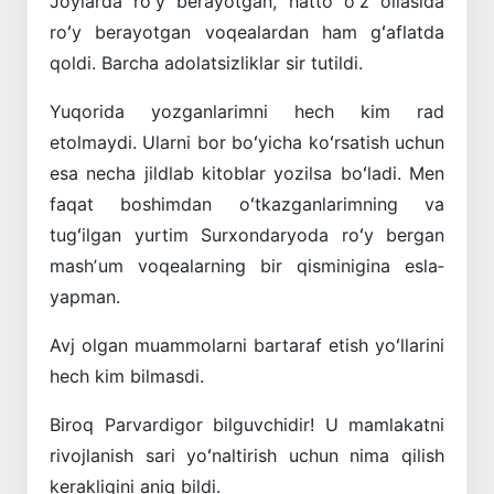
Joylarda roʻy berayotgan, hatto oʻz oila­sida
roʻy berayotgan voqealardan ham gʻaflatda
qoldi. Barcha adolatsizliklar sir tutildi.
Yuqorida yozganlarimni hech kim rad
etolmaydi. Ularni bor boʻyicha koʻrsatish uchun
esa necha jildlab kitoblar yozilsa boʻladi. Men
faqat boshimdan oʻtkazganlarimning va
tugʻilgan yurtim Surxondaryoda roʻy bergan
mashʼum voqealarning bir qisminigina esla­
yapman.
Avj olgan muammolarni bartaraf etish yoʻllarini
hech kim bilmasdi.
Biroq Parvardigor bilguvchidir! U ­mamlakatni
rivojlanish sari yoʻnaltirish uchun nima qilish
kerakligini aniq bildi.