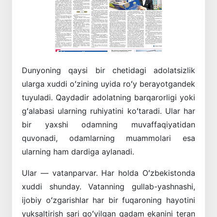
Oldingi
Keyingi
Dunyoning qaysi bir chetidagi adolatsizlik
ularga xuddi oʻzining uyida roʻy berayotgandek
tuyuladi. Qaydadir adolatning barqarorligi yoki
gʻalabasi ularning ruhiyatini koʻtaradi. Ular har
bir yaxshi odamning muvaffaqiyatidan
quvonadi, odamlarning muammolari esa
ularning ham dardiga aylanadi.
Ular — vatanparvar. Har holda Oʻzbekistonda
xuddi shunday. Vatanning gullab-yashnashi,
ijobiy oʻzgarishlar har bir fuqaroning hayotini
yuksaltirish sari qoʻyilgan qa­dam ekanini teran