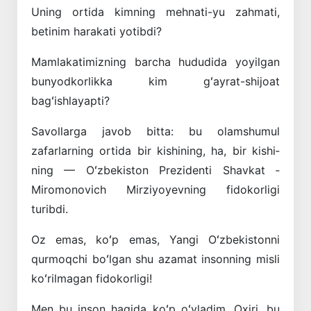
Uning ortida kimning mehnati-yu zahmati,
betinim harakati yotibdi?
Mamlakatimizning barcha hududida yo­yilgan
bunyodkorlikka kim gʻayrat-shijoat
bagʻishlayapti?
Savollarga javob bitta: bu olamshumul
zafarlarning ortida bir kishining, ha, bir kishi­
ning — Oʻzbekiston Prezidenti ­Shavkat ­
Miromonovich Mirziyoyevning fidokorligi
turibdi.
Oz emas, koʻp emas, Yangi Oʻzbekistonni
qurmoqchi boʻlgan shu azamat insonning misli
koʻrilmagan fidokorligi!
Men bu inson haqida koʻp oʻyladim. Oxiri, bu