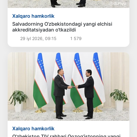
Xalqaro hamkorlik
Salvadorning O‘zbekistondagi yangi elchisi
akkreditatsiyadan o‘tkazildi
29 iyl 2026, 09:15
1 579
Xalqaro hamkorlik
O‘zbekiston TIV rahbari Qozog‘istonning yangi