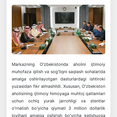
Markazning Oʻzbekistonda aholini ijtimoiy
muhofaza qilish va sogʻliqni saqlash sohalarida
amalga oshirilayotgan dasturlardagi ishtiroki
yuzasidan fikr almashildi. Xususan, Oʻzbekiston
aholisining ijtimoiy himoyaga muhtoj qatlamlari
uchun ochiq yurak jarrohligi va stentlar
oʻrnatish boʻyicha qiymati 3 million dollarlik
loyihani amalga oshirish boʻyicha kelishuvga