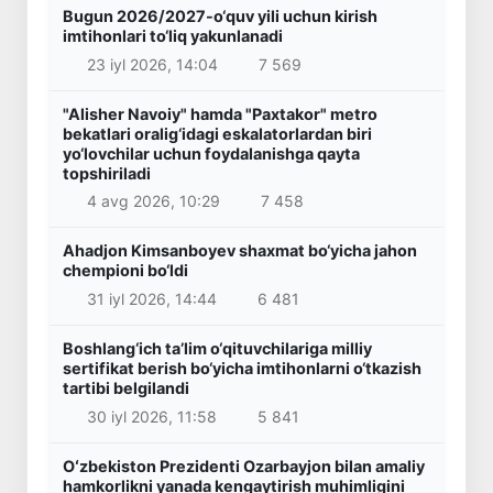
Bugun 2026/2027-o‘quv yili uchun kirish
imtihonlari to‘liq yakunlanadi
23 iyl 2026, 14:04
7 569
"Alisher Navoiy" hamda "Paxtakor" metro
bekatlari oralig‘idagi eskalatorlardan biri
yo‘lovchilar uchun foydalanishga qayta
topshiriladi
4 avg 2026, 10:29
7 458
Ahadjon Kimsanboyev shaxmat bo‘yicha jahon
chempioni bo‘ldi
31 iyl 2026, 14:44
6 481
Boshlang‘ich ta’lim o‘qituvchilariga milliy
sertifikat berish bo‘yicha imtihonlarni o‘tkazish
tartibi belgilandi
30 iyl 2026, 11:58
5 841
Oʻzbekiston Prezidenti Ozarbayjon bilan amaliy
hamkorlikni yanada kengaytirish muhimligini