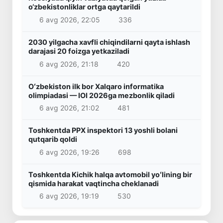
o‘zbekistonliklar ortga qaytarildi
6 avg 2026, 22:05
336
2030 yilgacha xavfli chiqindilarni qayta ishlash
darajasi 20 foizga yetkaziladi
6 avg 2026, 21:18
420
Oʻzbekiston ilk bor Xalqaro informatika
olimpiadasi — IOI 2026ga mezbonlik qiladi
6 avg 2026, 21:02
481
Toshkentda PPX inspektori 13 yoshli bolani
qutqarib qoldi
6 avg 2026, 19:26
698
Toshkentda Kichik halqa avtomobil yoʻlining bir
qismida harakat vaqtincha cheklanadi
6 avg 2026, 19:19
530