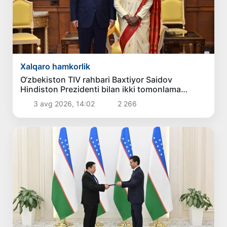
Xalqaro hamkorlik
O‘zbekiston TIV rahbari Baxtiyor Saidov
Hindiston Prezidenti bilan ikki tomonlama
aloqalarni mustahkamlash masalalarini
3 avg 2026, 14:02
2 266
muhokama qildi