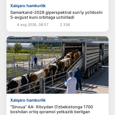
Xalqaro hamkorlik
Samarkand-2028 giperspektral sun’iy yo‘ldoshi
5-avgust kuni orbitaga uchiriladi
4 avg 2026, 08:57
2 336
Xalqaro hamkorlik
“Sinxua” AA: Xitoydan O‘zbekistonga 1700
boshdan ortiq qoramol yetkazib berilgan