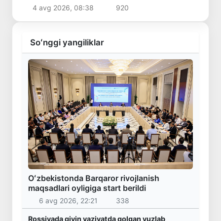
4 avg 2026, 08:38
920
Soʻnggi yangiliklar
Oʻzbekistonda Barqaror rivojlanish
maqsadlari oyligiga start berildi
6 avg 2026, 22:21
338
Rossiyada qiyin vaziyatda qolgan yuzlab