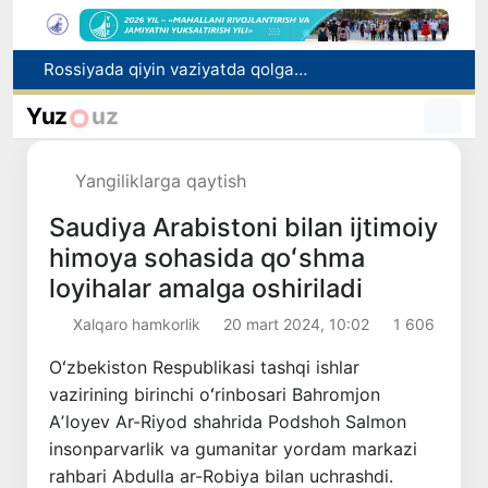
Rossiyada qiyin vaziyatda qolgan yuzlab o‘zbekistonliklar ortga qaytarildi
2030 yilgacha xavfli chiqindilarni qayta ishlash darajasi 20 foizga yetkaziladi
Oʻzbekiston ilk bor Xalqaro informatika olimpiadasi — IOI 2026ga mezbonlik qiladi
Yuz
uz
Toshkentda PPX inspektori 13 yoshli bolani qutqarib qoldi
Oʻzbekistonda Barqaror rivojlanish maqsadlari oyligiga start berildi
Yangiliklarga qaytish
Saudiya Arabistoni bilan ijtimoiy
himoya sohasida qoʻshma
loyihalar amalga oshiriladi
Xalqaro hamkorlik
20 mart 2024, 10:02
1 606
Oʻzbekiston Respublikasi tashqi ishlar
vazirining birinchi oʻrinbosari Bahromjon
Aʼloyev Ar-Riyod shahrida Podshoh Salmon
insonparvarlik va gumanitar yordam markazi
rahbari Abdulla ar-Robiya bilan uchrashdi.