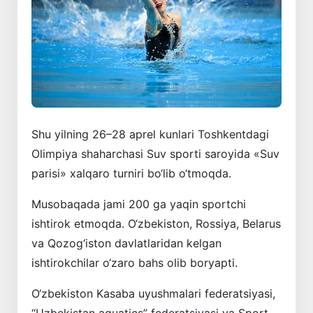
Shu yilning 26–28 aprel kunlari Toshkentdagi
Olimpiya shaharchasi Suv sporti saroyida «Suv
parisi» xalqaro turniri bo‘lib o‘tmoqda.
Musobaqada jami 200 ga yaqin sportchi
ishtirok etmoqda. O‘zbekiston, Rossiya, Belarus
va Qozog‘iston davlatlaridan kelgan
ishtirokchilar o‘zaro bahs olib boryapti.
O‘zbekiston Kasaba uyushmalari federatsiyasi,
“Uzbekistan aquatics” federatsiyasi va Sport