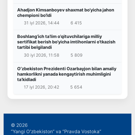
Ahadjon Kimsanboyev shaxmat bo‘yicha jahon
chempioni bo‘ldi
31 iyl 2026, 14:44
6 415
Boshlang‘ich ta’lim o‘qituvchilariga milliy
sertifikat berish bo‘yicha imtihonlarni o‘tkazish
tartibi belgilandi
30 iyl 2026, 11:58
5 809
Oʻzbekiston Prezidenti Ozarbayjon bilan amaliy
hamkorlikni yanada kengaytirish muhimligini
taʼkidladi
17 iyl 2026, 20:42
5 654
© 2026
“Yangi Oʻzbekiston” va “Pravda Vostoka”