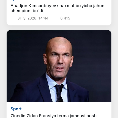
Ahadjon Kimsanboyev shaxmat bo‘yicha jahon
chempioni bo‘ldi
31 iyl 2026, 14:44
6 415
Sport
Zinedin Zidan Fransiya terma jamoasi bosh