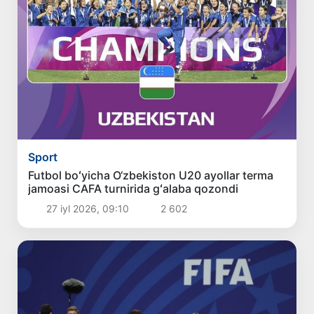
Sport
Futbol boʻyicha O‘zbekiston U20 ayollar terma
jamoasi CAFA turnirida gʻalaba qozondi
27 iyl 2026, 09:10
2 602