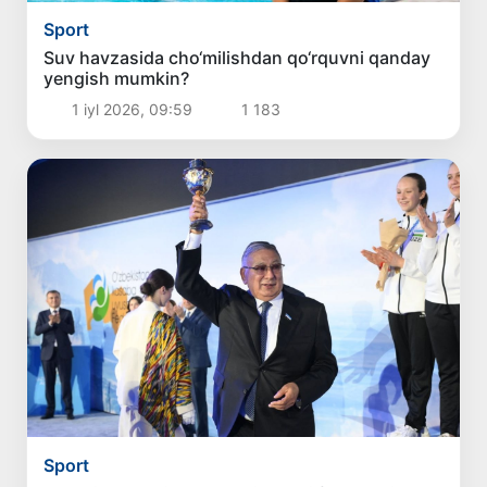
Sport
Suv havzasida cho‘milishdan qo‘rquvni qanday
yengish mumkin?
1 iyl 2026, 09:59
1 183
Sport