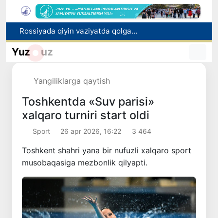
Rossiyada qiyin vaziyatda qolgan yuzlab o‘zbekistonliklar ortga qaytarildi
2030 yilgacha xavfli chiqindilarni qayta ishlash darajasi 20 foizga yetkaziladi
Oʻzbekiston ilk bor Xalqaro informatika olimpiadasi — IOI 2026ga mezbonlik qiladi
Yuz
uz
Toshkentda PPX inspektori 13 yoshli bolani qutqarib qoldi
Oʻzbekistonda Barqaror rivojlanish maqsadlari oyligiga start berildi
Yangiliklarga qaytish
Toshkentda «Suv parisi»
xalqaro turniri start oldi
Sport
26 apr 2026, 16:22
3 464
Toshkent shahri yana bir nufuzli xalqaro sport
musobaqasiga mezbonlik qilyapti.