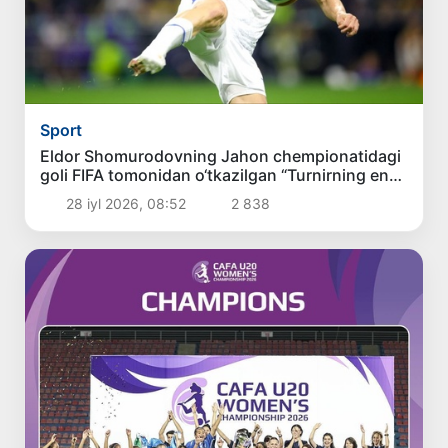
Sport
Eldor Shomurodovning Jahon chempionatidagi
goli FIFA tomonidan o‘tkazilgan “Turnirning eng
chiroyli goli” so‘rovnomasida ikkinchi o‘rinni
28 iyl 2026, 08:52
2 838
egalladi