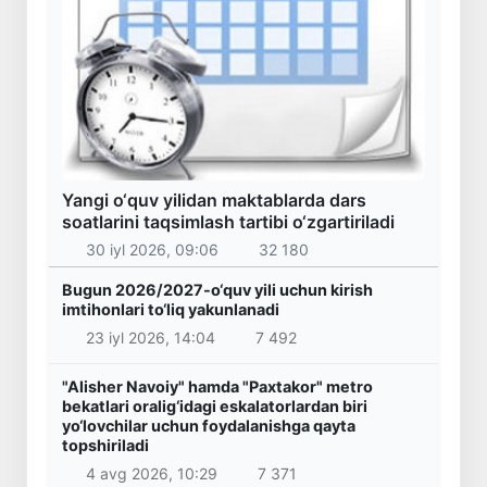
Yangi o‘quv yilidan maktablarda dars
soatlarini taqsimlash tartibi o‘zgartiriladi
30 iyl 2026, 09:06
32 180
Bugun 2026/2027-o‘quv yili uchun kirish
imtihonlari to‘liq yakunlanadi
23 iyl 2026, 14:04
7 492
"Alisher Navoiy" hamda "Paxtakor" metro
bekatlari oralig‘idagi eskalatorlardan biri
yo‘lovchilar uchun foydalanishga qayta
topshiriladi
4 avg 2026, 10:29
7 371