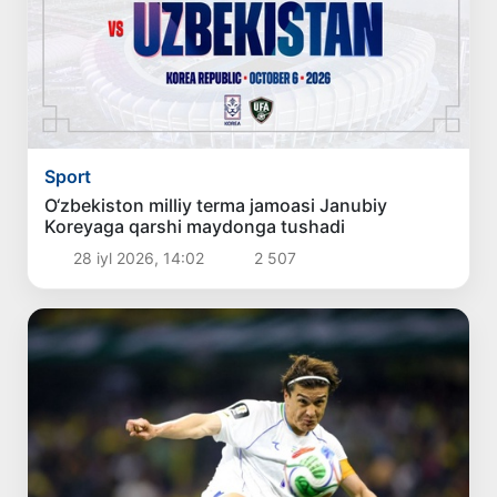
Sport
O‘zbekiston milliy terma jamoasi Janubiy
Koreyaga qarshi maydonga tushadi
28 iyl 2026, 14:02
2 507