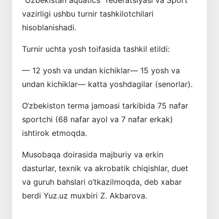
vazirligi ushbu
turnir
tashkilotchilari
hisoblanishadi.
Turnir uchta yosh toifasida tashkil etildi:
— 12 yosh va undan kichiklar— 15 yosh va
undan kichiklar— katta yoshdagilar (senorlar).
O‘zbekiston terma jamoasi tarkibida 75 nafar
sportchi (68 nafar ayol va 7 nafar erkak)
ishtirok etmoqda.
Musobaqa doirasida majburiy va erkin
dasturlar, texnik va akrobatik chiqishlar, duet
va guruh bahslari o‘tkazilmoqda, deb xabar
berdi Yuz.uz muxbiri Z. Akbarova.