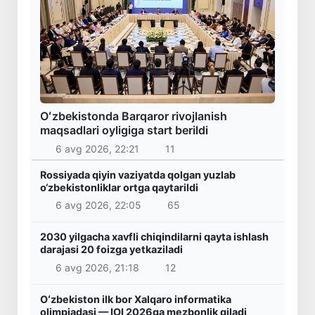
Oʻzbekistonda Barqaror rivojlanish
maqsadlari oyligiga start berildi
6 avg 2026, 22:21
11
Rossiyada qiyin vaziyatda qolgan yuzlab
o‘zbekistonliklar ortga qaytarildi
6 avg 2026, 22:05
65
2030 yilgacha xavfli chiqindilarni qayta ishlash
darajasi 20 foizga yetkaziladi
6 avg 2026, 21:18
12
Oʻzbekiston ilk bor Xalqaro informatika
olimpiadasi — IOI 2026ga mezbonlik qiladi