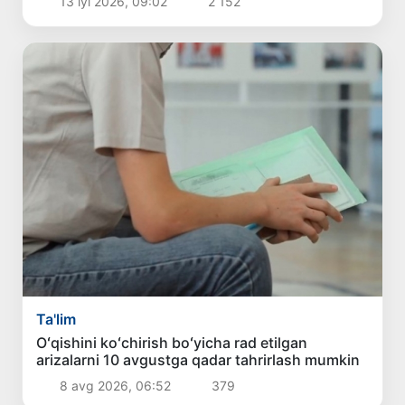
13 iyl 2026, 09:02
2 152
Ta'lim
Oʻqishini koʻchirish boʻyicha rad etilgan
arizalarni 10 avgustga qadar tahrirlash mumkin
8 avg 2026, 06:52
379