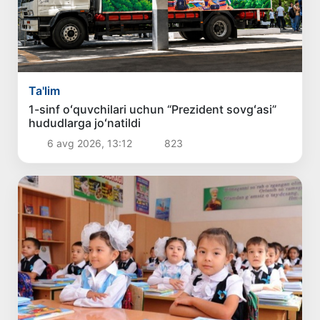
Ta'lim
1-sinf oʻquvchilari uchun “Prezident sovgʻasi”
hududlarga joʻnatildi
6 avg 2026, 13:12
823