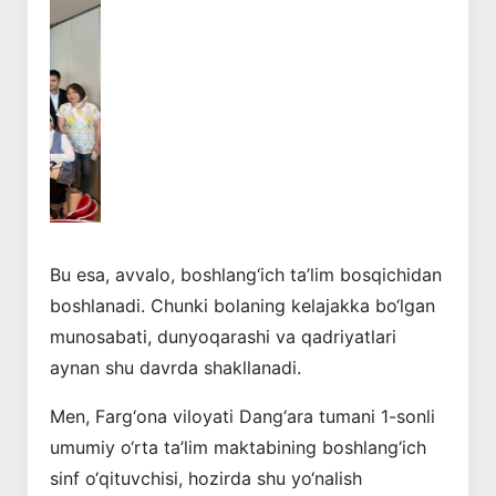
Oldingi
Keyingi
Bu esa, avvalo, boshlang‘ich ta’lim bosqichidan
boshlanadi. Chunki bolaning kelajakka bo‘lgan
munosabati, dunyoqarashi va qadriyatlari
aynan shu davrda shakllanadi.
Men, Farg‘ona viloyati Dang‘ara tumani 1-sonli
umumiy o‘rta ta’lim maktabining boshlang‘ich
sinf o‘qituvchisi, hozirda shu yo‘nalish