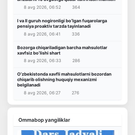
8 avg 2026, 06:52
364
I va II guruh nogironligi boʻlgan fuqarolarga
pensiya proaktiv tarzda tayinlanadi
8 avg 2026, 06:41
336
Bozorga chiqariladigan barcha mahsulotlar
xavfsiz boʻlishi shart
8 avg 2026, 06:33
286
Oʻzbekistonda xavfli mahsulotlarni bozordan
chiqarib olishning huquqiy mexanizmi
belgilanadi
8 avg 2026, 06:27
276
Ommabop yangiliklar