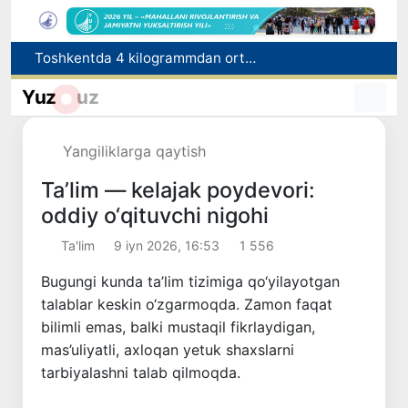
Toshkentda 4 kilogrammdan ortiq giyohvandlik vositalarining “zakladka” usulida tarqatilishiga chek qoʻyildi
Oʻqishini koʻchirish boʻyicha rad etilgan arizalarni 10 avgustga qadar tahrirlash mumkin
I va II guruh nogironligi boʻlgan fuqarolarga pensiya proaktiv tarzda tayinlanadi
Yuz
uz
Bozorga chiqariladigan barcha mahsulotlar xavfsiz boʻlishi shart
FOTON va MKBANK strategik hamkorlik va bo‘lib to‘lash shartlari!
Yangiliklarga qaytish
Ta’lim — kelajak poydevori:
oddiy o‘qituvchi nigohi
Ta'lim
9 iyn 2026, 16:53
1 556
Bugungi kunda ta’lim tizimiga qo‘yilayotgan
talablar keskin o‘zgarmoqda. Zamon faqat
bilimli emas, balki mustaqil fikrlaydigan,
mas’uliyatli, axloqan yetuk shaxslarni
tarbiyalashni talab qilmoqda.