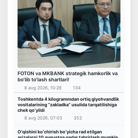
FOTON va MKBANK strategik hamkorlik va
bo‘lib to‘lash shartlari!
8 avg 2026, 10:28
134
Toshkentda 4 kilogrammdan ortiq giyohvandlik
vositalarining “zakladka” usulida tarqatilishiga
chek qoʻyildi
8 avg 2026, 07:03
353
Oʻqishini koʻchirish boʻyicha rad etilgan
arizalarni 10 avgustga qadar tahrirlash mumkin