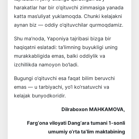
harakatlar har bir o‘qituvchi zimmasiga yanada
katta mas’uliyat yuklamoqda. Chunki kelajakni
aynan biz — oddiy o‘qituvchilar qurmoqdamiz.
Shu ma’noda, Yaponiya tajribasi bizga bir
haqiqatni eslatadi: ta’limning buyukligi uning
murakkabligida emas, balki oddiylik va
izchillikda namoyon bo‘ladi.
Bugungi o‘qituvchi esa faqat bilim beruvchi
emas — u tarbiyachi, yo‘l ko‘rsatuvchi va
kelajak bunyodkoridir.
Dilraboxon MAHKAMOVA,
Farg‘ona viloyati Dang‘ara tumani 1-sonli
umumiy o‘rta ta’lim maktabining