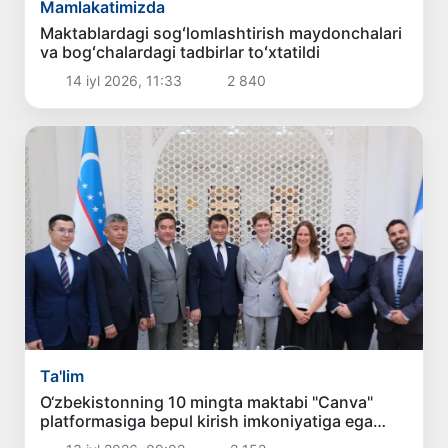
Mamlakatimizda
Maktablardagi sogʻlomlashtirish maydonchalari
va bogʻchalardagi tadbirlar toʻxtatildi
14 iyl 2026, 11:33
2 840
Ta'lim
O‘zbekistonning 10 mingta maktabi "Canva"
platformasiga bepul kirish imkoniyatiga ega
bo‘ladi