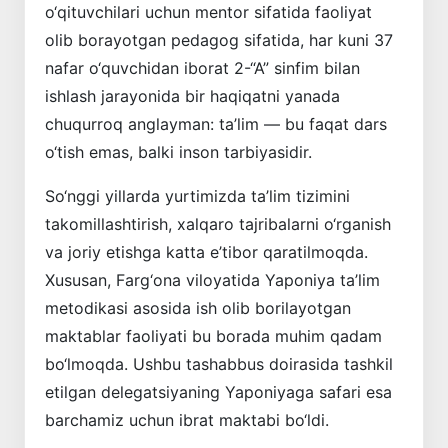
o‘qituvchilari uchun mentor sifatida faoliyat
olib borayotgan pedagog sifatida, har kuni 37
nafar o‘quvchidan iborat 2-“A” sinfim bilan
ishlash jarayonida bir haqiqatni yanada
chuqurroq anglayman: ta’lim — bu faqat dars
o‘tish emas, balki inson tarbiyasidir.
So‘nggi yillarda yurtimizda ta’lim tizimini
takomillashtirish, xalqaro tajribalarni o‘rganish
va joriy etishga katta e’tibor qaratilmoqda.
Xususan, Farg‘ona viloyatida Yaponiya ta’lim
metodikasi asosida ish olib borilayotgan
maktablar faoliyati bu borada muhim qadam
bo‘lmoqda. Ushbu tashabbus doirasida tashkil
etilgan delegatsiyaning Yaponiyaga safari esa
barchamiz uchun ibrat maktabi bo‘ldi.