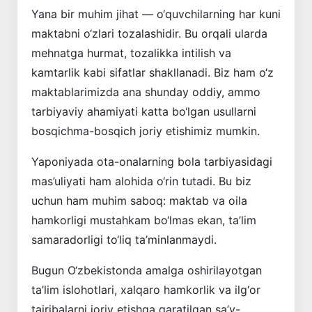
Yana bir muhim jihat — o‘quvchilarning har kuni
maktabni o‘zlari tozalashidir. Bu orqali ularda
mehnatga hurmat, tozalikka intilish va
kamtarlik kabi sifatlar shakllanadi. Biz ham o‘z
maktablarimizda ana shunday oddiy, ammo
tarbiyaviy ahamiyati katta bo‘lgan usullarni
bosqichma-bosqich joriy etishimiz mumkin.
Yaponiyada ota-onalarning bola tarbiyasidagi
mas’uliyati ham alohida o‘rin tutadi. Bu biz
uchun ham muhim saboq: maktab va oila
hamkorligi mustahkam bo‘lmas ekan, ta’lim
samaradorligi to‘liq ta’minlanmaydi.
Bugun O‘zbekistonda amalga oshirilayotgan
ta’lim islohotlari, xalqaro hamkorlik va ilg‘or
tajribalarni joriy etishga qaratilgan sa’y-