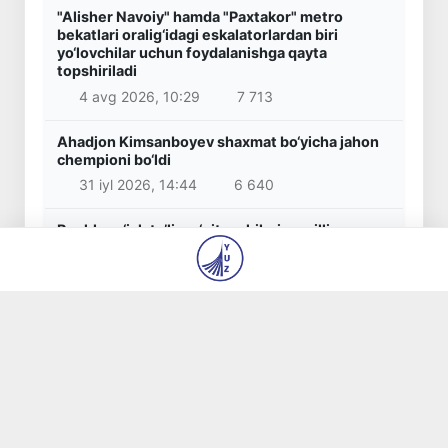
"Alisher Navoiy" hamda "Paxtakor" metro
bekatlari oralig‘idagi eskalatorlardan biri
yo‘lovchilar uchun foydalanishga qayta
topshiriladi
4 avg 2026, 10:29
7 713
Ahadjon Kimsanboyev shaxmat bo‘yicha jahon
chempioni bo‘ldi
31 iyl 2026, 14:44
6 640
Boshlang‘ich ta’lim o‘qituvchilariga milliy
sertifikat berish bo‘yicha imtihonlarni o‘tkazish
tartibi belgilandi
30 iyl 2026, 11:58
5 996
Korrupsiyaga qarshi kurashish agentligi
Shahrisabz tumani hokimiga qarshi xizmat
tekshiruvi o‘tkazishni so‘radi
5 avg 2026, 09:25
5 359