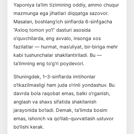
Yaponiya ta’lim tizimining oddiy, ammo chuqur
mazmunga ega jihatlari diqqatga sazovor.
Masalan, boshlang‘ich sinflarda 6-sinfgacha
“Axloq tomon yo‘l” dasturi asosida
o‘quvchilarda, eng avvalo, insonga xos
fazilatlar — hurmat, mas’uliyat, bir-biriga mehr
kabi tushunchalar shakllantiriladi. Bu —
ta’limning eng to‘g‘ri poydevori.
Shuningdek, 1–3-sinflarda imtihonlar
o‘tkazilmasligi ham juda o‘rinli yondashuv. Bu
davrda bola raqobat emas, balki o‘rganish,
anglash va shaxs sifatida shakllanish
jarayonida bo‘ladi. Demak, ta’limda bosim
emas, ishonch va qo‘llab-quvvatlash ustuvor
bo‘lishi kerak.