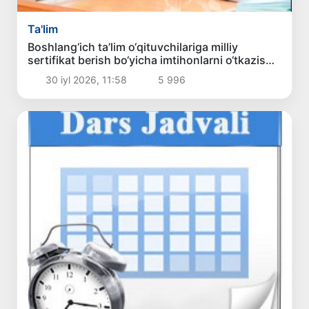
Ta'lim
Boshlang‘ich ta’lim o‘qituvchilariga milliy
sertifikat berish bo‘yicha imtihonlarni o‘tkazish
tartibi belgilandi
30 iyl 2026, 11:58
5 996