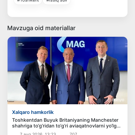
Mavzuga oid materiallar
Xalqaro hamkorlik
Toshkentdan Buyuk Britaniyaning Manchester
shahriga to‘g‘ridan to‘g‘ri aviaqatnovlarni yo‘lga
qo‘yish masalasi ko‘rib chiqilmoqda
7 avg 2026, 13:23
707