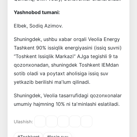
Yashnobod tumani:
Elbek, Sodiq Azimov.
Shuningdek, ushbu xabar orqali Veolia Energy
Tashkent 90% issiqlik energiyasini (issiq suvni)
“Toshkent Issiqlik Markazi” AJga tegishli 9 ta
qozonxonadan, shuningdek Toshkent IEMdan
sotib oladi va poytaxt aholisiga issiq suv
yetkazib berilishi maʼlum qilinadi.
Shuningdek, Veolia tasarrufidagi qozonxonalar
umumiy hajmning 10% ni taʼminlashi eslatiladi.
Ulashish:
#Toshkent
#Issiq suv