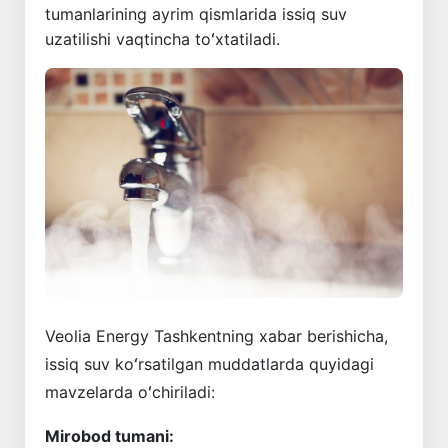
tumanlarining ayrim qismlarida issiq suv
uzatilishi vaqtincha toʻxtatiladi.
Veolia Energy Tashkentning xabar berishicha,
issiq suv koʻrsatilgan muddatlarda quyidagi
mavzelarda oʻchiriladi:
Mirobod tumani: