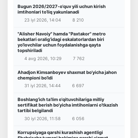
Bugun 2026/2027-o‘quv yili uchun kirish
imtihonlari to‘liq yakunlanadi
23 iyl 2026, 14:04
8 210
"Alisher Navoiy" hamda "Paxtakor" metro
bekatlari oralig‘idagi eskalatorlardan biri
yo‘lovchilar uchun foydalanishga qayta
topshiriladi
4 avg 2026, 10:29
7 762
Ahadjon Kimsanboyev shaxmat bo‘yicha jahon
chempioni bo‘ldi
31 iyl 2026, 14:44
6 697
Boshlang‘ich ta’lim o‘qituvchilariga milliy
sertifikat berish bo‘yicha imtihonlarni o‘tkazish
tartibi belgilandi
30 iyl 2026, 11:58
6 056
Korrupsiyaga qarshi kurashish agentligi
Shahrisabz tumani hokimiga qarshi xizmat