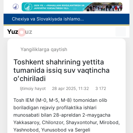
Bolaning familiyasiga otasining ismini berishga ruxsat beriladi
Behruz Karimov faoliyatini Shveytsariyaning «Lugano» klubida davom ettiradi
Yuz
uz
Ekstremistik tashkilotlar va materiallarning elektron reyestri yuritiladi
Oʻzbekistonda 2025 yilda korrupsiyaga oid jinoyatlar boʻyicha 7 517 nafar shaxs javobgarlikka tortilgan
Yangiliklarga qaytish
Chexiya va Slovakiyada ishlamoqchi bo‘lgan tibbiyot mutaxassislari ro‘yxatga olinadi
Toshkent shahrining yettita
tumanida issiq suv vaqtincha
oʻchiriladi
Ijtimoiy hayot
28 apr 2025, 11:32
3 172
Tosh IEM (M-0, M-5, M-8) tomonidan olib
boriladigan rejaviy profilaktika ishlari
munosabati bilan 28-apreldan 2-maygacha
Yakkasaroy, Chilonzor, Shayxontohur, Mirobod,
Yashnobod, Yunusobod va Sergeli