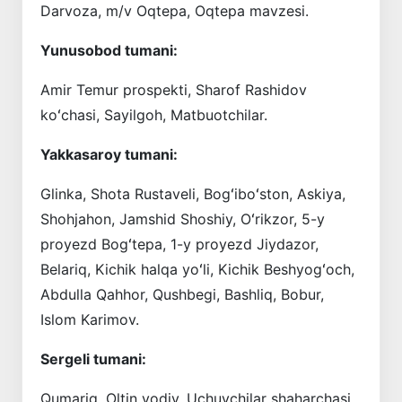
Darvoza, m/v Oqtepa, Oqtepa mavzesi.
Yunusobod tumani:
Amir Temur prospekti, Sharof Rashidov
koʻchasi, Sayilgoh, Matbuotchilar.
Yakkasaroy tumani:
Glinka, Shota Rustaveli, Bogʻiboʻston, Askiya,
Shohjahon, Jamshid Shoshiy, Oʻrikzor, 5-y
proyezd Bogʻtepa, 1-y proyezd Jiydazor,
Belariq, Kichik halqa yoʻli, Kichik Beshyogʻoch,
Abdulla Qahhor, Qushbegi, Bashliq, Bobur,
Islom Karimov.
Sergeli tumani:
Qumariq, Oltin vodiy, Uchuvchilar shaharchasi.