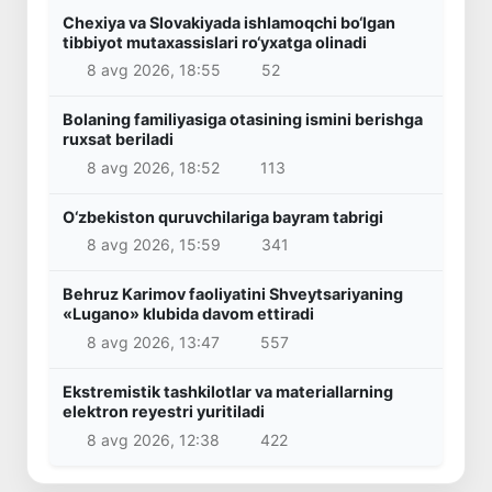
Chexiya va Slovakiyada ishlamoqchi bo‘lgan
tibbiyot mutaxassislari ro‘yxatga olinadi
8 avg 2026, 18:55
52
Bolaning familiyasiga otasining ismini berishga
ruxsat beriladi
8 avg 2026, 18:52
113
O‘zbekiston quruvchilariga bayram tabrigi
8 avg 2026, 15:59
341
Behruz Karimov faoliyatini Shveytsariyaning
«Lugano» klubida davom ettiradi
8 avg 2026, 13:47
557
Ekstremistik tashkilotlar va materiallarning
elektron reyestri yuritiladi
8 avg 2026, 12:38
422