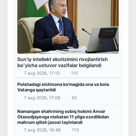
Sunʼiy intellekt ekotizimini rivojlantirish
boʻyicha ustuvor vazifalar belgilandi
7 avg 2026, 17:15
115
Polshadagi elchixona ko‘magida ona va bola
Vatanga qaytarildi
7 avg 2026, 17:09
92
Namangan shahrining sobiq hokimi Anvar
Otaxodjayevga nisbatan 11 yilga ozodlikdan
mahrum qilish jazosi tayinlandi
7 avg 2026, 16:48
113