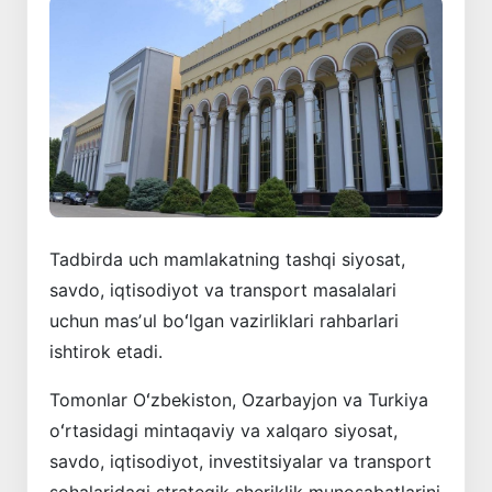
Tadbirda uch mamlakatning tashqi siyosat,
savdo, iqtisodiyot va transport masalalari
uchun masʼul boʻlgan vazirliklari rahbarlari
ishtirok etadi.
Tomonlar Oʻzbekiston, Ozarbayjon va Turkiya
oʻrtasidagi mintaqaviy va xalqaro siyosat,
savdo, iqtisodiyot, investitsiyalar va transport
sohalaridagi strategik sheriklik munosabatlarini