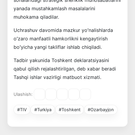
yanada mustahkamlash masalalarini
muhokama qiladilar.
Uchrashuv davomida mazkur yoʻnalishlarda
oʻzaro manfaatli hamkorlikni kengaytirish
boʻyicha yangi takliflar ishlab chiqiladi.
Tadbir yakunida Toshkent deklaratsiyasini
qabul qilish rejalashtirilgan, deb xabar beradi
Tashqi ishlar vazirligi matbuot xizmati.
Ulashish:
#TIV
#Turkiya
#Toshkent
#Ozarbayjon