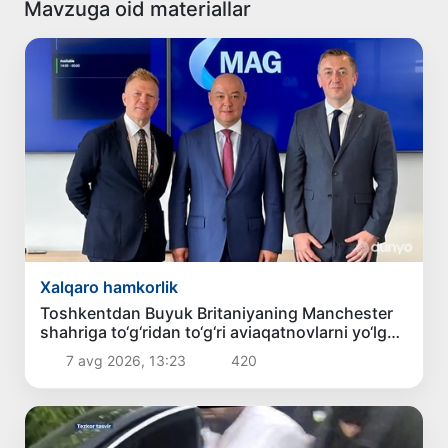
Mavzuga oid materiallar
Xalqaro hamkorlik
Toshkentdan Buyuk Britaniyaning Manchester
shahriga to‘g‘ridan to‘g‘ri aviaqatnovlarni yo‘lga
qo‘yish masalasi ko‘rib chiqilmoqda
7 avg 2026, 13:23
420