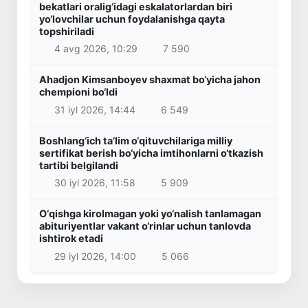
bekatlari oralig‘idagi eskalatorlardan biri
yo‘lovchilar uchun foydalanishga qayta
topshiriladi
4 avg 2026, 10:29
7 590
Ahadjon Kimsanboyev shaxmat bo‘yicha jahon
chempioni bo‘ldi
31 iyl 2026, 14:44
6 549
Boshlang‘ich ta’lim o‘qituvchilariga milliy
sertifikat berish bo‘yicha imtihonlarni o‘tkazish
tartibi belgilandi
30 iyl 2026, 11:58
5 909
O‘qishga kirolmagan yoki yo‘nalish tanlamagan
abituriyentlar vakant o‘rinlar uchun tanlovda
ishtirok etadi
29 iyl 2026, 14:00
5 066