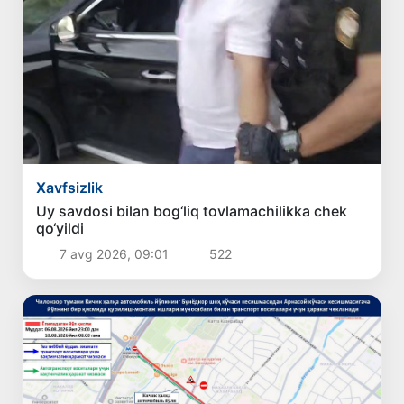
Xavfsizlik
Uy savdosi bilan bog‘liq tovlamachilikka chek
qo‘yildi
7 avg 2026, 09:01
522