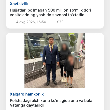
Xavfsizlik
Hujjatlari bo'lmagan 500 million soʻmlik dori
vositalarining yashirin savdosi to'xtatildi
4 avg 2026, 16:56
970
Xalqaro hamkorlik
Polshadagi elchixona ko‘magida ona va bola
Vatanga qaytarildi