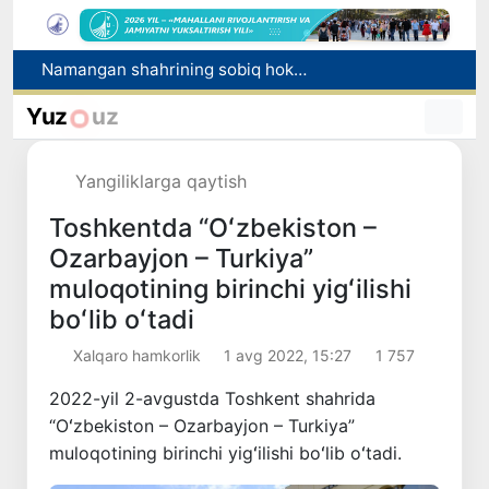
Samarqandda yuk mashinasi yo‘l-transport hodisasiga uchradi, oqibatda haydovchi halok bo‘ldi
Buxoro viloyatida tibbiyot yo‘nalishidagi o‘qishga kiritib qo‘yishni va’da bergan shaxs ushlandi
Yuz
uz
Toshkentda qizdan 3 ming dollar tovlamachilik qilgan shaxs ushlandi
Polshadagi elchixona ko‘magida ona va bola Vatanga qaytarildi
Yangiliklarga qaytish
Namangan shahrining sobiq hokimi Anvar Otaxodjayevga nisbatan 11 yilga ozodlikdan mahrum qilish jazosi tayinlandi
Toshkentda “Oʻzbekiston –
Ozarbayjon – Turkiya”
muloqotining birinchi yigʻilishi
boʻlib oʻtadi
Xalqaro hamkorlik
1 avg 2022, 15:27
1 757
2022-yil 2-avgustda Toshkent shahrida
“Oʻzbekiston – Ozarbayjon – Turkiya”
muloqotining birinchi yigʻilishi boʻlib oʻtadi.