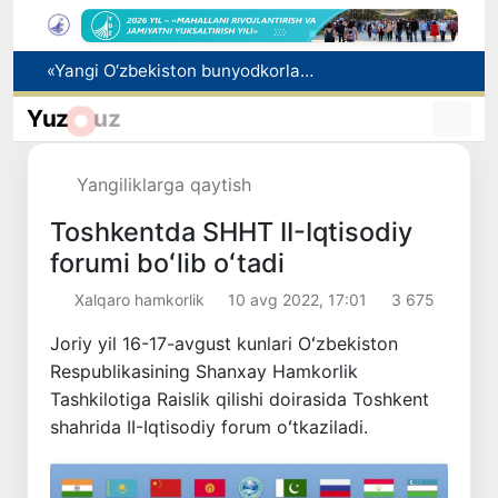
Oltoy kompaniyasi O‘zbekistonda fitoterapevtik mahsulotlar ishlab chiqarishni rejalashtirmoqda
Vakant o‘rinlarga o‘qishga kirish imkoniyati yaratiladi
Yuz
uz
Ota 5 yillik alimentni oldindan to‘lab, xorijga chiqish cheklovini bekor qildi
Pavel Durov Toshkentda boshlangan Xalqaro informatika olimpiadasi haqida post qoldirdi
Yangiliklarga qaytish
«Yangi O‘zbekiston bunyodkorlari» tanlovi g‘oliblari taqdirlandi
Toshkentda SHHT II-Iqtisodiy
forumi boʻlib oʻtadi
Xalqaro hamkorlik
10 avg 2022, 17:01
3 675
Joriy yil 16-17-avgust kunlari Oʻzbekiston
Respublikasining Shanxay Hamkorlik
Tashkilotiga Raislik qilishi doirasida Toshkent
shahrida II-Iqtisodiy forum oʻtkaziladi.