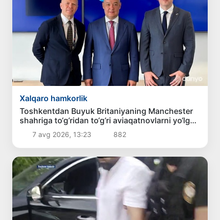
Xalqaro hamkorlik
Toshkentdan Buyuk Britaniyaning Manchester
shahriga to‘g‘ridan to‘g‘ri aviaqatnovlarni yo‘lga
qo‘yish masalasi ko‘rib chiqilmoqda
7 avg 2026, 13:23
882