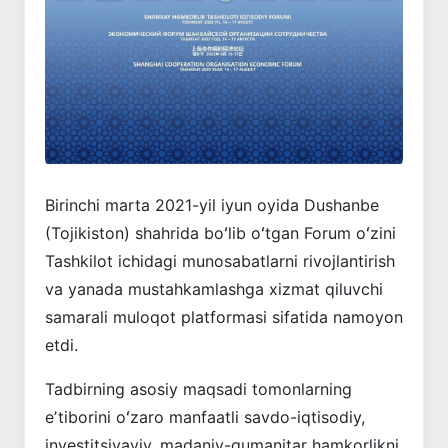
Birinchi marta 2021-yil iyun oyida Dushanbe
(Tojikiston) shahrida boʻlib oʻtgan Forum oʻzini
Tashkilot ichidagi munosabatlarni rivojlantirish
va yanada mustahkamlashga xizmat qiluvchi
samarali muloqot platformasi sifatida namoyon
etdi.
Tadbirning asosiy maqsadi tomonlarning
eʼtiborini oʻzaro manfaatli savdo-iqtisodiy,
investitsiyaviy, madaniy-gumanitar hamkorlikni