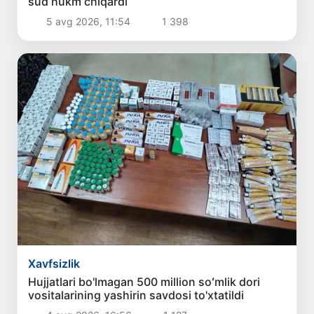
sud hukm chiqardi
5 avg 2026, 11:54
1 398
Xavfsizlik
Hujjatlari bo'lmagan 500 million soʻmlik dori
vositalarining yashirin savdosi to'xtatildi