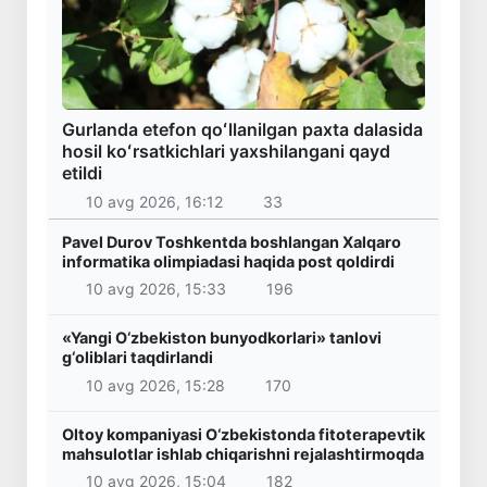
Gurlanda etefon qoʻllanilgan paxta dalasida
hosil koʻrsatkichlari yaxshilangani qayd
etildi
10 avg 2026, 16:12
33
Pavel Durov Toshkentda boshlangan Xalqaro
informatika olimpiadasi haqida post qoldirdi
10 avg 2026, 15:33
196
«Yangi O‘zbekiston bunyodkorlari» tanlovi
g‘oliblari taqdirlandi
10 avg 2026, 15:28
170
Oltoy kompaniyasi O‘zbekistonda fitoterapevtik
mahsulotlar ishlab chiqarishni rejalashtirmoqda
10 avg 2026, 15:04
182