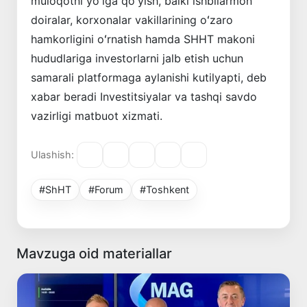
muloqotni yoʻlga qoʻyish, balki ishbilarmon
doiralar, korxonalar vakillarining oʻzaro
hamkorligini oʻrnatish hamda SHHT makoni
hududlariga investorlarni jalb etish uchun
samarali platformaga aylanishi kutilyapti, deb
xabar beradi Investitsiyalar va tashqi savdo
vazirligi matbuot xizmati.
Ulashish:
#ShHT
#Forum
#Toshkent
Mavzuga oid materiallar