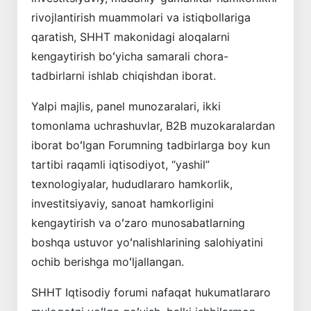
rivojlantirish muammolari va istiqbollariga
qaratish, SHHT makonidagi aloqalarni
kengaytirish boʻyicha samarali chora-
tadbirlarni ishlab chiqishdan iborat.
Yalpi majlis, panel munozaralari, ikki
tomonlama uchrashuvlar, B2B muzokaralardan
iborat boʻlgan Forumning tadbirlarga boy kun
tartibi raqamli iqtisodiyot, “yashil”
texnologiyalar, hududlararo hamkorlik,
investitsiyaviy, sanoat hamkorligini
kengaytirish va oʻzaro munosabatlarning
boshqa ustuvor yoʻnalishlarining salohiyatini
ochib berishga moʻljallangan.
SHHT Iqtisodiy forumi nafaqat hukumatlararo