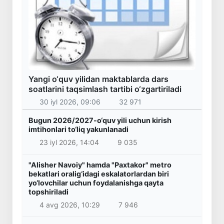
Yangi o‘quv yilidan maktablarda dars
soatlarini taqsimlash tartibi o‘zgartiriladi
30 iyl 2026, 09:06
32 971
Bugun 2026/2027-o‘quv yili uchun kirish
imtihonlari to‘liq yakunlanadi
23 iyl 2026, 14:04
9 035
"Alisher Navoiy" hamda "Paxtakor" metro
bekatlari oralig‘idagi eskalatorlardan biri
yo‘lovchilar uchun foydalanishga qayta
topshiriladi
4 avg 2026, 10:29
7 946