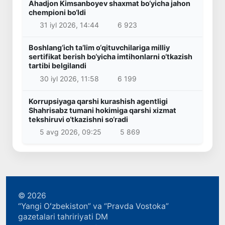
Ahadjon Kimsanboyev shaxmat bo‘yicha jahon
chempioni bo‘ldi
31 iyl 2026, 14:44
6 923
Boshlang‘ich ta’lim o‘qituvchilariga milliy
sertifikat berish bo‘yicha imtihonlarni o‘tkazish
tartibi belgilandi
30 iyl 2026, 11:58
6 199
Korrupsiyaga qarshi kurashish agentligi
Shahrisabz tumani hokimiga qarshi xizmat
tekshiruvi o‘tkazishni so‘radi
5 avg 2026, 09:25
5 869
© 2026
“Yangi Oʻzbekiston” va “Pravda Vostoka”
gazetalari tahririyati DM