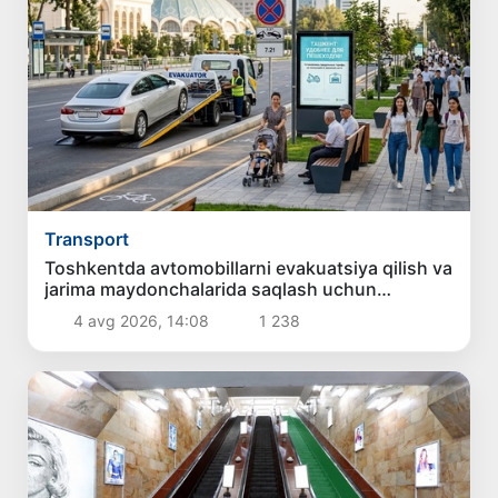
Transport
Toshkentda avtomobillarni evakuatsiya qilish va
jarima maydonchalarida saqlash uchun
to‘lovlarning eng yuqori miqdori belgilanmoqda
4 avg 2026, 14:08
1 238