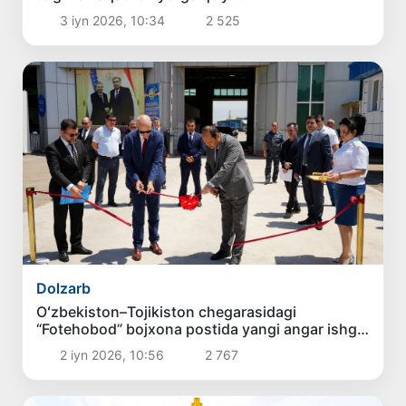
3 iyn 2026, 10:34
2 525
Dolzarb
Oʻzbekiston–Tojikiston chegarasidagi
“Fotehobod” bojxona postida yangi angar ishga
tushirildi
2 iyn 2026, 10:56
2 767