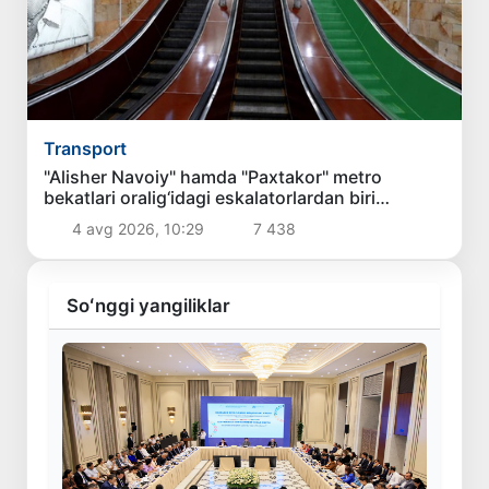
Transport
"Alisher Navoiy" hamda "Paxtakor" metro
bekatlari oralig‘idagi eskalatorlardan biri
yo‘lovchilar uchun foydalanishga qayta
4 avg 2026, 10:29
7 438
topshiriladi
Soʻnggi yangiliklar