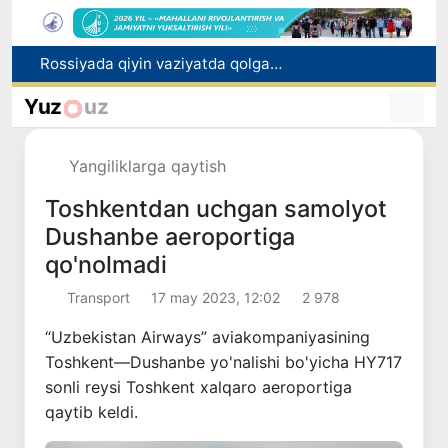
2030 yilgacha xavfli chiqindilarni qayta ishlash darajasi 20 foizga yetkaziladi
Oʻzbekiston ilk bor Xalqaro informatika olimpiadasi — IOI 2026ga mezbonlik qiladi
Yuz
uz
Toshkentda PPX inspektori 13 yoshli bolani qutqarib qoldi
Oʻzbekistonda Barqaror rivojlanish maqsadlari oyligiga start berildi
Yangiliklarga qaytish
Rossiyada qiyin vaziyatda qolgan yuzlab o‘zbekistonliklar ortga qaytarildi
Toshkentdan uchgan samolyot
Dushanbe aeroportiga
qo'nolmadi
Transport
17 may 2023, 12:02
2 978
“Uzbekistan Airways” aviakompaniyasining
Toshkent—Dushanbe yo'nalishi bo'yicha HY717
sonli reysi Toshkent xalqaro aeroportiga
qaytib keldi.