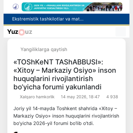
O‘zbekiston Jurnalistlar uyushmasi qoshida Blogerlar ijodiy kengashi tashkil etildi
Kredit va moliyaviy xizmatlar reklamasiga ogohlantirish talabi kiritiladi
Yuz
uz
FOTON va MKBANK strategik hamkorlik va bo‘lib to‘lash shartlari!
Behruz Karimov faoliyatini Shveytsariyaning «Lugano» klubida davom ettiradi
Yangiliklarga qaytish
Ekstremistik tashkilotlar va materiallarning elektron reyestri yuritiladi
«TOShKeNT TAShABBUSI»:
«Xitoy – Markaziy Osiyo» inson
huquqlarini rivojlantirish
bo‘yicha forumi yakunlandi
Xalqaro hamkorlik
14 may 2026, 18:47
4 938
Joriy yil 14-mayda Toshkent shahrida «Xitoy –
Markaziy Osiyo» inson huquqlarini rivojlantirish
bo‘yicha 2026-yil forumi bo‘lib o‘tdi.