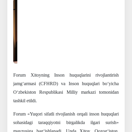
Oldingi
Keyingi
Forum Xitoyning Inson huquqlarini rivojlantirish
jamg‘armasi (CFHRD) va Inson huquqlari bo‘yicha
O‘zbekiston Respublikasi Milliy markazi tomonidan
tashkil etildi.
Forum «Yuqori sifatli rivojlanish orqali inson huquqlari
sohasidagi taraqqiyotni birgalikda ilgari surish»
mavzusiga bag‘ishlanadi. Unda Xitoy, Qozog‘iston,