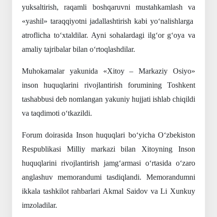
yuksaltirish, raqamli boshqaruvni mustahkamlash va
«yashil» taraqqiyotni jadallashtirish kabi yo‘nalishlarga
atroflicha to‘xtaldilar.
Ayni sohalardagi ilg‘or g‘oya va
amaliy tajribalar bilan o‘rtoqlashdilar.
Muhokamalar yakunida «Xitoy – Markaziy Osiyo»
inson huquqlarini rivojlantirish forumining Toshkent
tashabbusi deb nomlangan yakuniy hujjati ishlab chiqildi
va taqdimoti o‘tkazildi.
Forum doirasida Inson huquqlari bo‘yicha O‘zbekiston
Respublikasi Milliy markazi bilan Xitoyning Inson
huquqlarini rivojlantirish jamg‘armasi o‘rtasida o‘zaro
anglashuv memorandumi tasdiqlandi. Memorandumni
ikkala tashkilot rahbarlari Akmal Saidov va Li Xunkuy
imzoladilar.