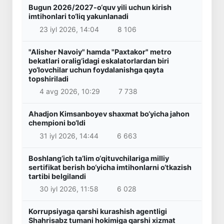
Bugun 2026/2027-o‘quv yili uchun kirish
imtihonlari to‘liq yakunlanadi
23 iyl 2026, 14:04
8 106
"Alisher Navoiy" hamda "Paxtakor" metro
bekatlari oralig‘idagi eskalatorlardan biri
yo‘lovchilar uchun foydalanishga qayta
topshiriladi
4 avg 2026, 10:29
7 738
Ahadjon Kimsanboyev shaxmat bo‘yicha jahon
chempioni bo‘ldi
31 iyl 2026, 14:44
6 663
Boshlang‘ich ta’lim o‘qituvchilariga milliy
sertifikat berish bo‘yicha imtihonlarni o‘tkazish
tartibi belgilandi
30 iyl 2026, 11:58
6 028
Korrupsiyaga qarshi kurashish agentligi
Shahrisabz tumani hokimiga qarshi xizmat