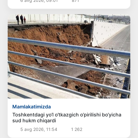
6 avg 2026, 09:01
871
Mamlakatimizda
Toshkentdagi yo‘l o‘tkazgich o‘pirilishi bo‘yicha
sud hukm chiqardi
5 avg 2026, 11:54
1 262