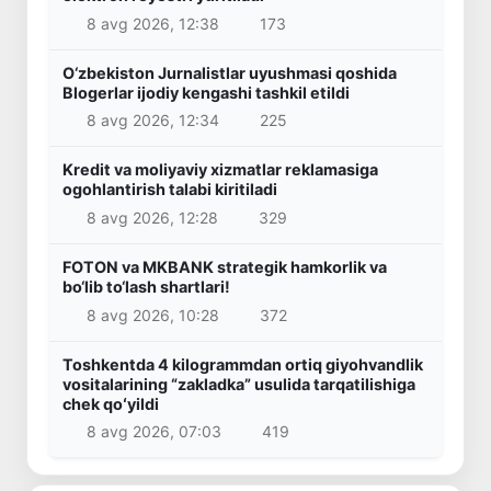
8 avg 2026, 12:38
173
O‘zbekiston Jurnalistlar uyushmasi qoshida
Blogerlar ijodiy kengashi tashkil etildi
8 avg 2026, 12:34
225
Kredit va moliyaviy xizmatlar reklamasiga
ogohlantirish talabi kiritiladi
8 avg 2026, 12:28
329
FOTON va MKBANK strategik hamkorlik va
bo‘lib to‘lash shartlari!
8 avg 2026, 10:28
372
Toshkentda 4 kilogrammdan ortiq giyohvandlik
vositalarining “zakladka” usulida tarqatilishiga
chek qoʻyildi
8 avg 2026, 07:03
419