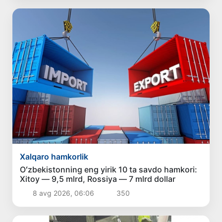
Xalqaro hamkorlik
Oʻzbekistonning eng yirik 10 ta savdo hamkori:
Xitoy — 9,5 mlrd, Rossiya — 7 mlrd dollar
8 avg 2026, 06:06
350