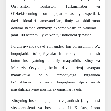
Qirg‘iziston, Tojikiston, Turkmaniston va
O‘zbekistonning inson huquqlari sohasidagi ekspertlari,
davlat idoralari namoyandalari, ilmiy va ishbilarmon
doiralar hamda ommaviy axborot vositalari vakillari –
jami 100 nafar milliy va xorijiy ishtirokchi qatnashdi.
Forum avvalida qayd etilganidek, har bir insonning o‘z
huquqlaridan to‘liq foydalanish imkoniyatini ta’minlash
butun insoniyatning umumiy maqsadidir. Xitoy va
Markaziy Osiyoning beshta davlati rivojlanayotgan
mamlakatlar bo‘lib, taraqqiyotga birgalikda
ko‘maklashish va inson huquqlarini ilgari surish
masalalarida keng mushtarak qarashlarga ega.
Xitoyning Inson huquqlarini rivojlantirish jamg‘armasi
vitse-prezidenti va bosh kotibi Li Xunkuy, Inson