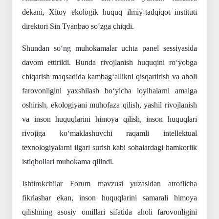
dekani, Xitoy ekologik huquq ilmiy-tadqiqot instituti
direktori Sin Tyanbao so‘zga chiqdi.
Shundan so‘ng muhokamalar uchta panel sessiyasida
davom ettirildi. Bunda rivojlanish huquqini ro‘yobga
chiqarish maqsadida kambag‘allikni qisqartirish va aholi
farovonligini yaxshilash bo‘yicha loyihalarni amalga
oshirish, ekologiyani muhofaza qilish, yashil rivojlanish
va inson huquqlarini himoya qilish, inson huquqlari
rivojiga ko‘maklashuvchi raqamli intellektual
texnologiyalarni ilgari surish kabi sohalardagi hamkorlik
istiqbollari muhokama qilindi.
Ishtirokchilar Forum mavzusi yuzasidan atroflicha
fikrlashar ekan, inson huquqlarini samarali himoya
qilishning asosiy omillari sifatida aholi farovonligini