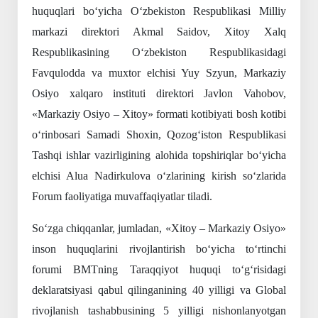
huquqlari bo‘yicha O‘zbekiston Respublikasi Milliy
markazi direktori Akmal Saidov, Xitoy Xalq
Respublikasining O‘zbekiston Respublikasidagi
Favqulodda va muxtor elchisi Yuy Szyun, Markaziy
Osiyo xalqaro instituti direktori Javlon Vahobov,
«Markaziy Osiyo – Xitoy» formati kotibiyati bosh kotibi
o‘rinbosari Samadi Shoxin, Qozog‘iston Respublikasi
Tashqi ishlar vazirligining alohida topshiriqlar bo‘yicha
elchisi Alua Nadirkulova o‘zlarining kirish so‘zlarida
Forum faoliyatiga muvaffaqiyatlar tiladi.
So‘zga chiqqanlar, jumladan, «Xitoy – Markaziy Osiyo»
inson huquqlarini rivojlantirish bo‘yicha to‘rtinchi
forumi BMTning Taraqqiyot huquqi to‘g‘risidagi
deklaratsiyasi qabul qilinganining 40 yilligi va Global
rivojlanish tashabbusining 5 yilligi nishonlanyotgan