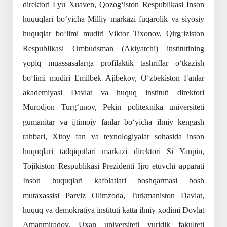
direktori Lyu Xuaven, Qozog‘iston Respublikasi Inson
huquqlari bo‘yicha Milliy markazi fuqarolik va siyosiy
huquqlar bo‘limi mudiri Viktor Tixonov, Qirg‘iziston
Respublikasi Ombudsman (Akiyatchi) institutining
yopiq muassasalarga profilaktik tashriflar o‘tkazish
bo‘limi mudiri Emilbek Ajibekov, O‘zbekiston Fanlar
akademiyasi Davlat va huquq instituti direktori
Murodjon Turg‘unov, Pekin politexnika universiteti
gumanitar va ijtimoiy fanlar bo‘yicha ilmiy kengash
rahbari, Xitoy fan va texnologiyalar sohasida inson
huquqlari tadqiqotlari markazi direktori Si Yanpin,
Tojikiston Respublikasi Prezidenti Ijro etuvchi apparati
Inson huquqlari kafolatlari boshqarmasi bosh
mutaxassisi Parviz Olimzoda, Turkmaniston Davlat,
huquq va demokratiya instituti katta ilmiy xodimi Dovlat
Amanmiradov, Uxan universiteti yuridik fakulteti