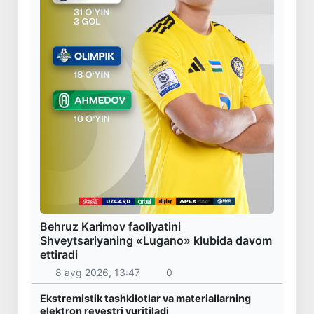
Behruz Karimov faoliyatini
Shveytsariyaning «Lugano» klubida davom
ettiradi
8 avg 2026, 13:47
0
Ekstremistik tashkilotlar va materiallarning
elektron reyestri yuritiladi