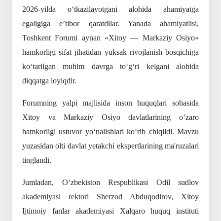
2026-yilda o‘tkazilayotgani alohida ahamiyatga
egaligiga e’tibor qaratdilar. Yanada ahamiyatlisi,
Toshkent Forumi aynan «Xitoy — Markaziy Osiyo»
hamkorligi sifat jihatidan yuksak rivojlanish bosqichiga
ko‘tarilgan muhim davrga to‘g‘ri kelgani alohida
diqqatga loyiqdir.
Forumning yalpi majlisida inson huquqlari sohasida
Xitoy va Markaziy Osiyo davlatlarining o‘zaro
hamkorligi ustuvor yo‘nalishlari ko‘rib chiqildi. Mavzu
yuzasidan olti davlat yetakchi ekspertlarining ma'ruzalari
tinglandi.
Jumladan, O‘zbekiston Respublikasi Odil sudlov
akademiyasi rektori Sherzod Abduqodirov, Xitoy
Ijtimoiy fanlar akademiyasi Xalqaro huquq instituti