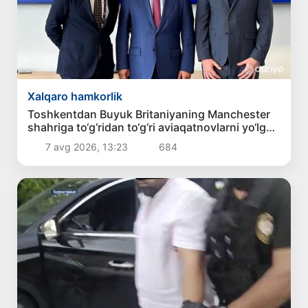
Xalqaro hamkorlik
Toshkentdan Buyuk Britaniyaning Manchester
shahriga to‘g‘ridan to‘g‘ri aviaqatnovlarni yo‘lga
qo‘yish masalasi ko‘rib chiqilmoqda
7 avg 2026, 13:23
684