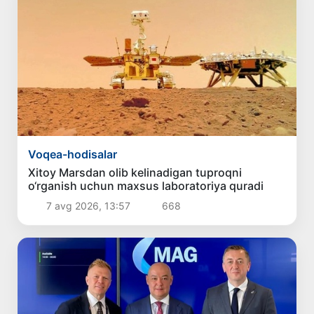
Voqea-hodisalar
Xitoy Marsdan olib kelinadigan tuproqni
o‘rganish uchun maxsus laboratoriya quradi
7 avg 2026, 13:57
668