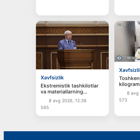
Xavfsizli
Xavfsizlik
Toshken
kilogram
Ekstremistik tashkilotlar
giyohvan
va materiallarning
8 avg
vositala
elektron reyestri yuritiladi
573
8 avg 2026, 12:38
usulida t
qoʻyildi
585