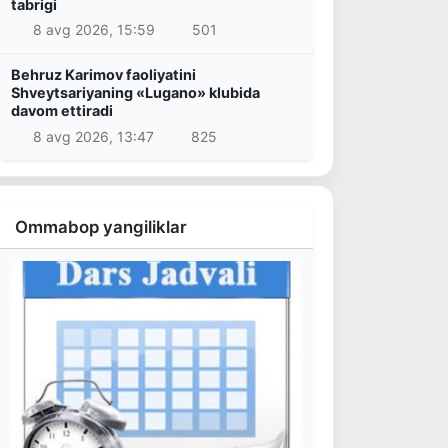
tabrigi
8 avg 2026, 15:59
501
Behruz Karimov faoliyatini
Shveytsariyaning «Lugano» klubida
davom ettiradi
8 avg 2026, 13:47
825
Ommabop yangiliklar