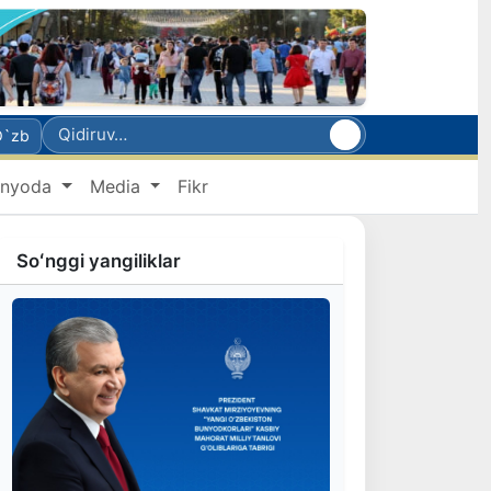
O`zb
nyoda
Media
Fikr
Soʻnggi yangiliklar