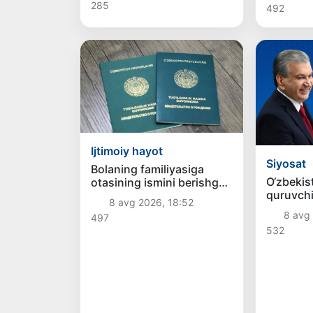
285
492
tortilgan
Ijtimoiy hayot
Siyosat
Bolaning familiyasiga
O‘zbekis
otasining ismini berishga
quruvchi
ruxsat beriladi
8 avg 2026, 18:52
tabrigi
8 avg
497
532