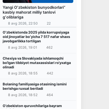
Yangi Oʻzbekiston bunyodkorlari”
kasbiy mahorat milliy tanlovi
gʻoliblariga
8 avg 2026, 22:50
22
Oʻzbekistonda 2025 yilda korrupsiyaga
oid jinoyatlar boʻyicha 7 517 nafar shaxs
javobgarlikka tortilgan
8 avg 2026, 19:01
462
Chexiya va Slovakiyada ishlamoqchi
bo‘lgan tibbiyot mutaxassislari ro‘yxatga
olinadi
8 avg 2026, 18:55
442
Bolaning familiyasiga otasining ismini
berishga ruxsat beriladi
8 avg 2026, 18:52
464
O‘zbekiston quruvchilariga bayram