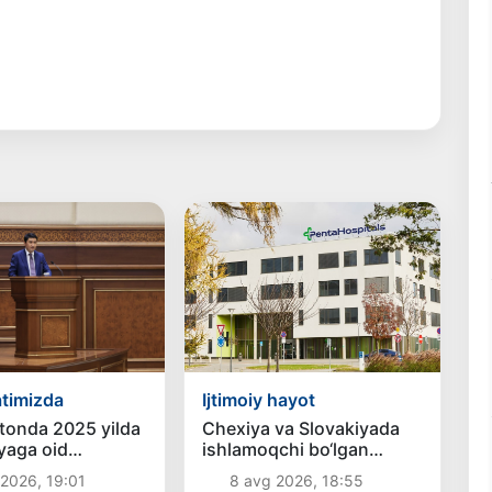
timizda
Ijtimoiy hayot
tonda 2025 yilda
Chexiya va Slovakiyada
yaga oid
ishlamoqchi bo‘lgan
r boʻyicha 7 517
tibbiyot mutaxassislari
2026, 19:01
8 avg 2026, 18:55
axs javobgarlikka
ro‘yxatga olinadi