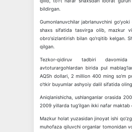
qilib, to‘rt nafar shaxsdan iborat gur
bildirgan.
Gumonlanuvchilar jabrlanuvchini go‘yoki
shaxs sifatida tasvirga olib, mazkur v
obro‘sizlantirish bilan qo‘rqitib kelgan.
qilgan.
Tezkor-qidiruv tadbiri davomida
avtoturargohlardan birida pul mablag‘la
AQSh dollari, 2 million 400 ming so‘m p
o‘tkir buyumlar ashyoiy dalil sifatida olin
Aniqlanishicha, ushlanganlar orasida 20
2009 yillarda tug‘ilgan ikki nafar maktab 
Mazkur holat yuzasidan jinoyat ishi qo‘zg
muhofaza qiluvchi organlar tomonidan vo