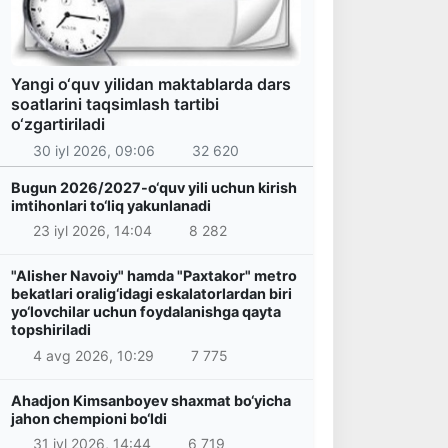
Yangi o‘quv yilidan maktablarda dars
soatlarini taqsimlash tartibi
o‘zgartiriladi
30 iyl 2026, 09:06
32 620
Bugun 2026/2027-o‘quv yili uchun kirish
imtihonlari to‘liq yakunlanadi
23 iyl 2026, 14:04
8 282
"Alisher Navoiy" hamda "Paxtakor" metro
bekatlari oralig‘idagi eskalatorlardan biri
yo‘lovchilar uchun foydalanishga qayta
topshiriladi
4 avg 2026, 10:29
7 775
Ahadjon Kimsanboyev shaxmat bo‘yicha
jahon chempioni bo‘ldi
31 iyl 2026, 14:44
6 719