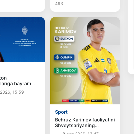
493
ton
lariga bayram
 2026, 15:59
Sport
Behruz Karimov faoliyatini
Shveytsariyaning
«Lugano» klubida davom
8 avg 2026, 13:47