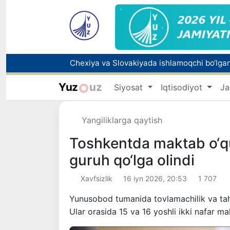
Bolaning familiyasiga otasining ismini beri
Yuz
uz
Siyosat
Iqtisodiyot
Ja
Yangiliklarga qaytish
Toshkentda maktab o‘quv
guruh qo‘lga olindi
Xavfsizlik
16 iyn 2026, 20:53
1 707
Yunusobod tumanida tovlamachilik va tahd
Ular orasida 15 va 16 yoshli ikki nafar m