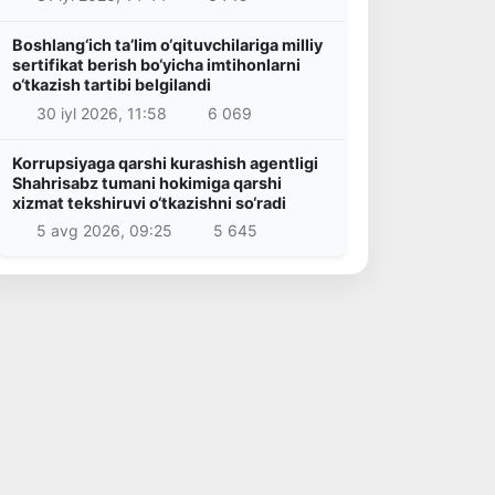
Boshlang‘ich ta’lim o‘qituvchilariga milliy
sertifikat berish bo‘yicha imtihonlarni
o‘tkazish tartibi belgilandi
30 iyl 2026, 11:58
6 069
Korrupsiyaga qarshi kurashish agentligi
Shahrisabz tumani hokimiga qarshi
xizmat tekshiruvi o‘tkazishni so‘radi
5 avg 2026, 09:25
5 645