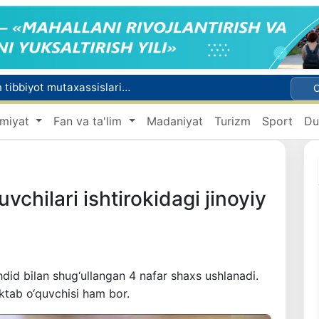
Chexiya va Slovakiyada ishlamoqchi bo‘lgan tibbiyot mutaxassislari ro‘yxatga olinadi
shga ruxsat beriladi
miyat
Fan va ta'lim
Madaniyat
Turizm
Sport
Du
Behruz Karimov faoliyatini Shveytsariyaning «Lugano» klubida davom ettiradi
Ekstremistik tashkilotlar va materiallarning elektron reyestri yuritiladi
Oʻzbekistonda 2025 yilda korrupsiyaga oid jinoyatlar boʻyicha 7 517 nafar shaxs javobgarlikka tortilgan
chilari ishtirokidagi jinoyiy
id bilan shug‘ullangan 4 nafar shaxs ushlanadi.
aktab o‘quvchisi ham bor.