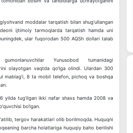
uh tomonidan bosim va tahdidlarga uchrayotganini
 giyohvand moddalar tarqatish bilan shug‘ullangan
ideoni ijtimoiy tarmoqlarda tarqatish hamda uni
 Shuningdek, ular fuqorodan 500 AQSh dollari talab
 gumonlanuvchilar Yunusobod tumanidagi
rini olayotgan vaqtda qo‘lga olindi. Ulardan 300
ul mablag‘i, 8 ta mobil telefon, pichoq va boshqa
gan.
06 yilda tug‘ilgan ikki nafar shaxs hamda 2008 va
o‘quvchisi bo‘lgan.
‘atilib, tergov harakatlari olib borilmoqda. Huquqni
qeaning barcha holatlariga huquqiy baho berilishi