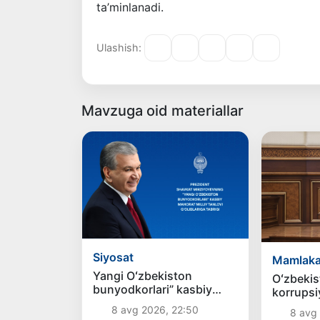
ta’minlanadi.
Ulashish:
Mavzuga oid materiallar
Siyosat
Mamlaka
Yangi Oʻzbekiston
Oʻzbekis
bunyodkorlari” kasbiy
korrupsi
mahorat milliy tanlovi
jinoyatla
8 avg 2026, 22:50
8 avg 
gʻoliblariga
nafar sh