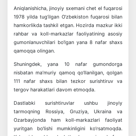
Aniqlanishicha, jinoyiy sxemani chet el fuqarosi
1978 yilda tug‘ilgan O‘zbekiston fuqarosi bilan
hamkorlikda tashkil etgan. Hozirda mazkur ikki
rahbar va koll-markazlar faoliyatining asosiy
gumonlanuvchilari bo‘lgan yana 8 nafar shaxs
qamoqqa olingan.
Shuningdek, yana 10 nafar gumondorga
nisbatan ma’muriy qamoq qo‘llanilgan, qolgan
111 nafar shaxs bilan tezkor surishtiruv va
tergov harakatlari davom etmoqda.
Dastlabki surishtiruvlar ushbu jinoyiy
tarmoqning Rossiya, Gruziya, Ukraina va
Ozarbayjonda ham koll-markazlari faoliyat
yuritgan bo‘lishi mumkinligini ko‘rsatmoqda.