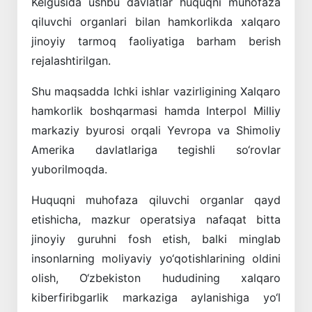
Kelgusida ushbu davlatlar huquqni muhofaza
qiluvchi organlari bilan hamkorlikda xalqaro
jinoyiy tarmoq faoliyatiga barham berish
rejalashtirilgan.
Shu maqsadda Ichki ishlar vazirligining Xalqaro
hamkorlik boshqarmasi hamda Interpol Milliy
markaziy byurosi orqali Yevropa va Shimoliy
Amerika davlatlariga tegishli so‘rovlar
yuborilmoqda.
Huquqni muhofaza qiluvchi organlar qayd
etishicha, mazkur operatsiya nafaqat bitta
jinoyiy guruhni fosh etish, balki minglab
insonlarning moliyaviy yo‘qotishlarining oldini
olish, O‘zbekiston hududining xalqaro
kiberfiribgarlik markaziga aylanishiga yo‘l