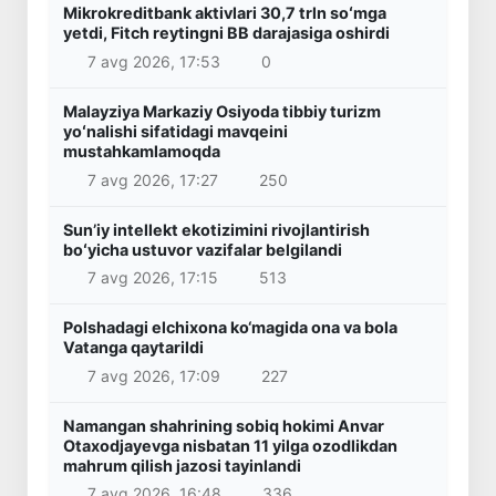
Mikrokreditbank aktivlari 30,7 trln soʻmga
yetdi, Fitch reytingni BB darajasiga oshirdi
7 avg 2026, 17:53
0
Malayziya Markaziy Osiyoda tibbiy turizm
yoʻnalishi sifatidagi mavqeini
mustahkamlamoqda
7 avg 2026, 17:27
250
Sunʼiy intellekt ekotizimini rivojlantirish
boʻyicha ustuvor vazifalar belgilandi
7 avg 2026, 17:15
513
Polshadagi elchixona ko‘magida ona va bola
Vatanga qaytarildi
7 avg 2026, 17:09
227
Namangan shahrining sobiq hokimi Anvar
Otaxodjayevga nisbatan 11 yilga ozodlikdan
mahrum qilish jazosi tayinlandi
7 avg 2026, 16:48
336