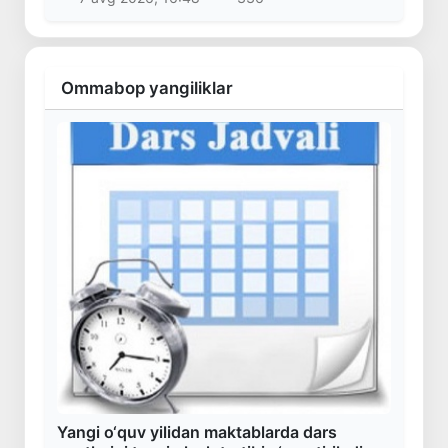
Ommabop yangiliklar
Yangi o‘quv yilidan maktablarda dars