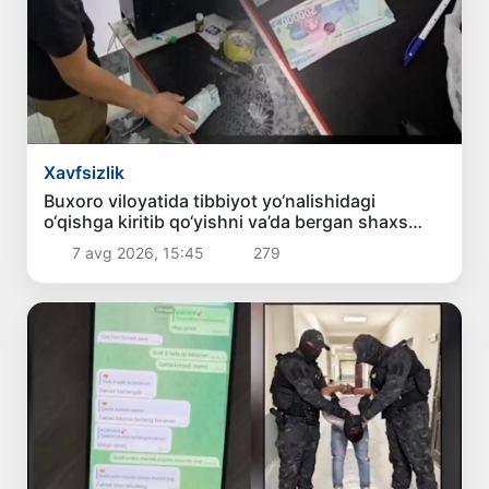
Xavfsizlik
Buxoro viloyatida tibbiyot yo‘nalishidagi
o‘qishga kiritib qo‘yishni va’da bergan shaxs
ushlandi
7 avg 2026, 15:45
279