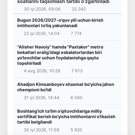
soatlarini taqsimlash tartibi o‘zgartiriladi
30 iyl 2026, 09:06
32 342
Bugun 2026/2027-o‘quv yili uchun kirish
imtihonlari to‘liq yakunlanadi
23 iyl 2026, 14:04
7 774
"Alisher Navoiy" hamda "Paxtakor" metro
bekatlari oralig‘idagi eskalatorlardan biri
yo‘lovchilar uchun foydalanishga qayta
topshiriladi
4 avg 2026, 10:29
7 613
Ahadjon Kimsanboyev shaxmat bo‘yicha jahon
chempioni bo‘ldi
31 iyl 2026, 14:44
6 560
Boshlang‘ich ta’lim o‘qituvchilariga milliy
sertifikat berish bo‘yicha imtihonlarni o‘tkazish
tartibi belgilandi
30 iyl 2026, 11:58
5 920