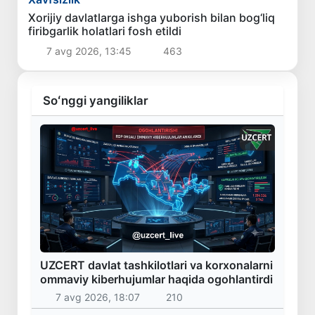
Xorijiy davlatlarga ishga yuborish bilan bog‘liq
firibgarlik holatlari fosh etildi
7 avg 2026, 13:45
463
Soʻnggi yangiliklar
UZCERT davlat tashkilotlari va korxonalarni
ommaviy kiberhujumlar haqida ogohlantirdi
7 avg 2026, 18:07
210