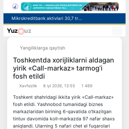
Malayziya Markaziy Osiyoda tibbiy turizm yoʻnalishi sifatidagi mavqeini mustahkamlamoqda
Polshadagi elchixona ko‘magida ona va bola Vatanga qaytarildi
Yuz
uz
Namangan shahrining sobiq hokimi Anvar Otaxodjayevga nisbatan 11 yilga ozodlikdan mahrum qilish jazosi tayinlandi
UZCERT davlat tashkilotlari va korxonalarni ommaviy kiberhujumlar haqida ogohlantirdi
Yangiliklarga qaytish
Mikrokreditbank aktivlari 30,7 trln soʻmga yetdi, Fitch reytingni BB darajasiga oshirdi
Toshkentda xorijliklarni aldagan
yirik «Call-markaz» tarmog‘i
fosh etildi
Xavfsizlik
8 iyl 2026, 13:55
1 489
Toshkent shahridagi ikkita yirik «Call-markaz»
fosh etildi. Yashnobod tumanidagi biznes
markazlaridan birining 6-qavatida o‘tkazilgan
tintuv davomida koll-markazda 97 nafar shaxs
aniqlandi. Ularning 5 nafari chet el fuqarolari