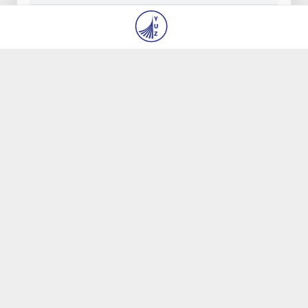
O‘qishga kirolmagan yoki yo‘nalish tanlamagan
abituriyentlar vakant o‘rinlar uchun tanlovda
ishtirok etadi
29 iyl 2026, 14:00
5 072
© 2026
“Yangi Oʻzbekiston” va “Pravda Vostoka”
gazetalari tahririyati DM
Biz haqimizda
Mualliflar
Kontaktlar
Boʻsh ish oʻrinlari
Materiallardan foydalanish qoidalari
Barcha huquqlar himoyalangan.
Yaratuvchi
yuz.uz