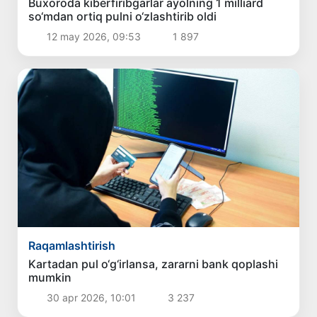
Buxoroda kiberfiribgarlar ayolning 1 milliard
so‘mdan ortiq pulni o‘zlashtirib oldi
12 may 2026, 09:53
1 897
Raqamlashtirish
Kartadan pul o‘g‘irlansa, zararni bank qoplashi
mumkin
30 apr 2026, 10:01
3 237