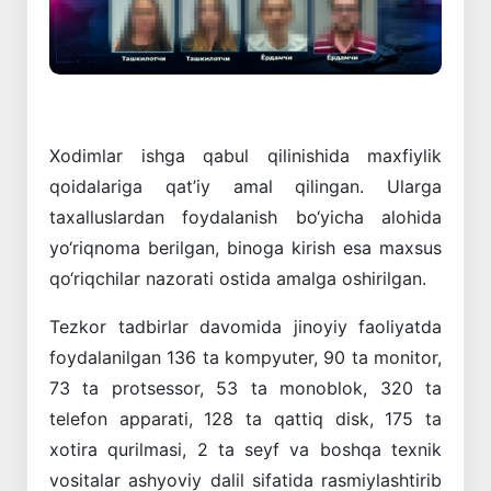
Xodimlar ishga qabul qilinishida maxfiylik
qoidalariga qat’iy amal qilingan. Ularga
taxalluslardan foydalanish bo‘yicha alohida
yo‘riqnoma berilgan, binoga kirish esa maxsus
qo‘riqchilar nazorati ostida amalga oshirilgan.
Tezkor tadbirlar davomida jinoyiy faoliyatda
foydalanilgan 136 ta kompyuter, 90 ta monitor,
73 ta protsessor, 53 ta monoblok, 320 ta
telefon apparati, 128 ta qattiq disk, 175 ta
xotira qurilmasi, 2 ta seyf va boshqa texnik
vositalar ashyoviy dalil sifatida rasmiylashtirib