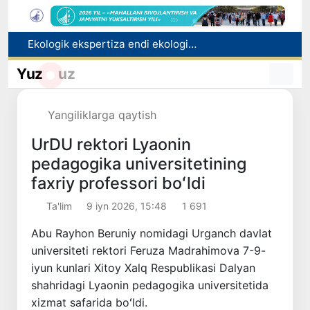
Ekologik ekspertiza endi ekologik xavflarni oldindan boshqarish tizimiga aylanadi
Dam olish kunlari Oʻzbekistonda havo 42 darajagacha isiydi
Oltoy Respublikasidan O‘zbekistonga 30 ming boshga yaqin qoramol yetkazib berildi
Yuz
uz
Mahalla bankiri: raqamlar ortidagi insonlar taqdiri
Toshkentdan Buyuk Britaniyaning Manchester shahriga to‘g‘ridan to‘g‘ri aviaqatnovlarni yo‘lga qo‘yish masalasi ko‘rib chiqilmoqda
Yangiliklarga qaytish
UrDU rektori Lyаonin
pedagogika universitetining
faxriy professori boʻldi
Ta'lim
9 iyn 2026, 15:48
1 691
Abu Rayhon Beruniy nomidagi Urganch davlat
universiteti rektori Feruza Madrahimova 7-9-
iyun kunlari Xitoy Xalq Respublikasi Dalyan
shahridagi Lyaonin pedagogika universitetida
xizmat safarida boʻldi.