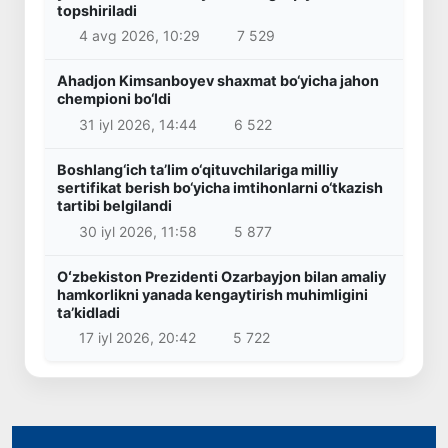
topshiriladi
4 avg 2026, 10:29
7 529
Ahadjon Kimsanboyev shaxmat bo‘yicha jahon
chempioni bo‘ldi
31 iyl 2026, 14:44
6 522
Boshlang‘ich ta’lim o‘qituvchilariga milliy
sertifikat berish bo‘yicha imtihonlarni o‘tkazish
tartibi belgilandi
30 iyl 2026, 11:58
5 877
Oʻzbekiston Prezidenti Ozarbayjon bilan amaliy
hamkorlikni yanada kengaytirish muhimligini
taʼkidladi
17 iyl 2026, 20:42
5 722