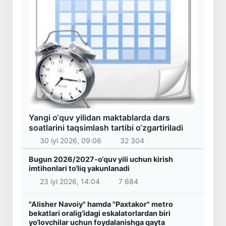
Yangi o‘quv yilidan maktablarda dars
soatlarini taqsimlash tartibi o‘zgartiriladi
30 iyl 2026, 09:06
32 304
Bugun 2026/2027-o‘quv yili uchun kirish
imtihonlari to‘liq yakunlanadi
23 iyl 2026, 14:04
7 684
"Alisher Navoiy" hamda "Paxtakor" metro
bekatlari oralig‘idagi eskalatorlardan biri
yo‘lovchilar uchun foydalanishga qayta