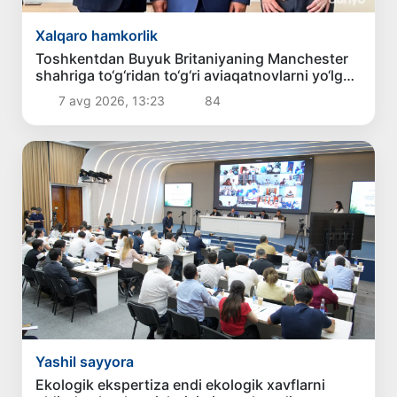
Xalqaro hamkorlik
Toshkentdan Buyuk Britaniyaning Manchester
shahriga to‘g‘ridan to‘g‘ri aviaqatnovlarni yo‘lga
qo‘yish masalasi ko‘rib chiqilmoqda
7 avg 2026, 13:23
84
Yashil sayyora
Ekologik ekspertiza endi ekologik xavflarni