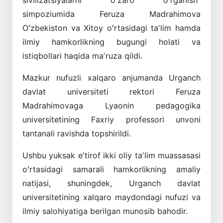
sivilizatsiyalarni oʻzaro oʻrganish”
simpoziumida Feruza Madrahimova
Oʻzbekiston va Xitoy oʻrtasidagi taʼlim hamda
ilmiy hamkorlikning bugungi holati va
istiqbollari haqida maʼruza qildi.
Mazkur nufuzli xalqaro anjumanda Urganch
davlat universiteti rektori Feruza
Madrahimovaga Lyaonin pedagogika
universitetining Faxriy professori unvoni
tantanali ravishda topshirildi.
Ushbu yuksak eʼtirof ikki oliy taʼlim muassasasi
oʻrtasidagi samarali hamkorlikning amaliy
natijasi, shuningdek, Urganch davlat
universitetining xalqaro maydondagi nufuzi va
ilmiy salohiyatiga berilgan munosib bahodir.