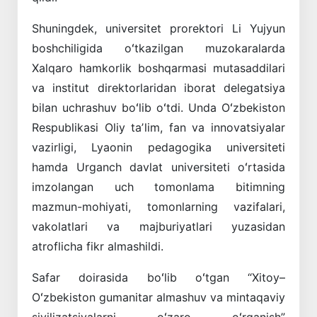
Shuningdek, universitet prorektori Li Yujyun
boshchiligida oʻtkazilgan muzokaralarda
Xalqaro hamkorlik boshqarmasi mutasaddilari
va institut direktorlaridan iborat delegatsiya
bilan uchrashuv boʻlib oʻtdi. Unda Oʻzbekiston
Respublikasi Oliy taʼlim, fan va innovatsiyalar
vazirligi, Lyaonin pedagogika universiteti
hamda Urganch davlat universiteti oʻrtasida
imzolangan uch tomonlama bitimning
mazmun-mohiyati, tomonlarning vazifalari,
vakolatlari va majburiyatlari yuzasidan
atroflicha fikr almashildi.
Safar doirasida boʻlib oʻtgan “Xitoy–
Oʻzbekiston gumanitar almashuv va mintaqaviy