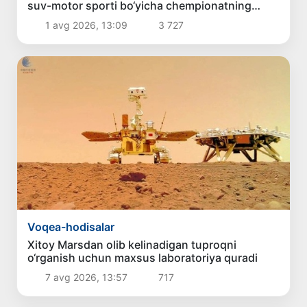
suv-motor sporti bo‘yicha chempionatning
ochilishida ishtirok etdilar
1 avg 2026, 13:09
3 727
Voqea-hodisalar
Xitoy Marsdan olib kelinadigan tuproqni
o‘rganish uchun maxsus laboratoriya quradi
7 avg 2026, 13:57
717