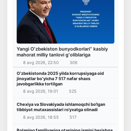
Yangi Oʻzbekiston bunyodkorlari” kasbiy
mahorat milliy tanlovi gʻoliblariga
8 avg 2026, 22:50
306
Oʻzbekistonda 2025 yilda korrupsiyaga oid
jinoyatlar boʻyicha 7 517 nafar shaxs
javobgarlikka tortilgan
8 avg 2026, 19:01
525
Chexiya va Slovakiyada ishlamoqchi bo‘lgan
tibbiyot mutaxassislari ro‘yxatga olinadi
8 avg 2026, 18:55
517
Bolaning familiyasiga otasining ismini berishga