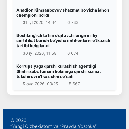
Ahadjon Kimsanboyev shaxmat bo‘yicha jahon
chempioni bo‘ldi
31 iyl 2026, 14:44
6 733
Boshlang‘ich ta’lim o‘qituvchilariga milliy
sertifikat berish bo‘yicha imtihonlarni o‘tkazish
tartibi belgilandi
30 iyl 2026, 11:58
6 074
Korrupsiyaga qarshi kurashish agentligi
Shahrisabz tumani hokimiga qarshi xizmat
tekshiruvi o‘tkazishni so‘radi
5 avg 2026, 09:25
5 667
© 2026
“Yangi Oʻzbekiston” va “Pravda Vostoka”