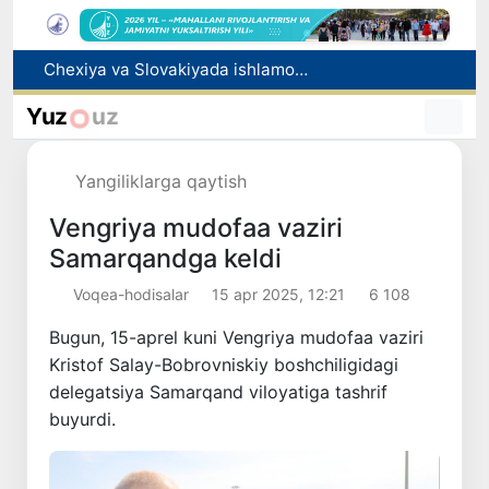
Bolaning familiyasiga otasining ismini berishga ruxsat beriladi
Behruz Karimov faoliyatini Shveytsariyaning «Lugano» klubida davom ettiradi
Yuz
uz
Ekstremistik tashkilotlar va materiallarning elektron reyestri yuritiladi
Oʻzbekistonda 2025 yilda korrupsiyaga oid jinoyatlar boʻyicha 7 517 nafar shaxs javobgarlikka tortilgan
Yangiliklarga qaytish
Chexiya va Slovakiyada ishlamoqchi bo‘lgan tibbiyot mutaxassislari ro‘yxatga olinadi
Vengriya mudofaa vaziri
Samarqandga keldi
Voqea-hodisalar
15 apr 2025, 12:21
6 108
Bugun, 15-aprel kuni Vengriya mudofaa vaziri
Kristof Salay-Bobrovniskiy boshchiligidagi
delegatsiya Samarqand viloyatiga tashrif
buyurdi.