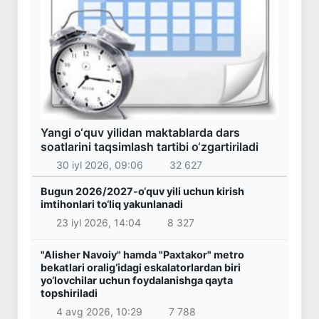
Yangi o‘quv yilidan maktablarda dars
soatlarini taqsimlash tartibi o‘zgartiriladi
30 iyl 2026, 09:06
32 627
Bugun 2026/2027-o‘quv yili uchun kirish
imtihonlari to‘liq yakunlanadi
23 iyl 2026, 14:04
8 327
"Alisher Navoiy" hamda "Paxtakor" metro
bekatlari oralig‘idagi eskalatorlardan biri
yo‘lovchilar uchun foydalanishga qayta
topshiriladi
4 avg 2026, 10:29
7 788