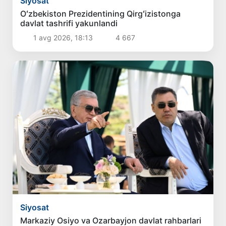
Siyosat
Oʻzbekiston Prezidentining Qirgʻizistonga
davlat tashrifi yakunlandi
1 avg 2026, 18:13
4 667
Siyosat
Markaziy Osiyo va Ozarbayjon davlat rahbarlari