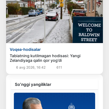
Voqea-hodisalar
Tabiatning kutilmagan hodisasi: Yangi
Zelandiyaga qalin qor yog‘di
6 avg 2026, 16:42
611
Soʻnggi yangiliklar