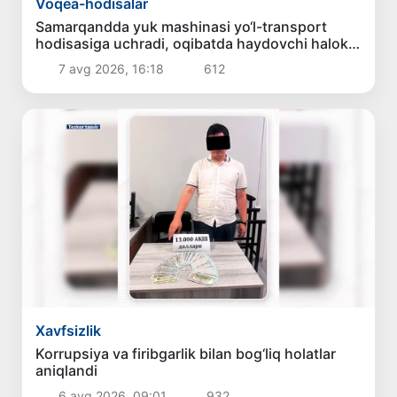
Voqea-hodisalar
Samarqandda yuk mashinasi yo‘l-transport
hodisasiga uchradi, oqibatda haydovchi halok
bo‘ldi
7 avg 2026, 16:18
612
Xavfsizlik
Korrupsiya va firibgarlik bilan bog‘liq holatlar
aniqlandi
6 avg 2026, 09:01
932