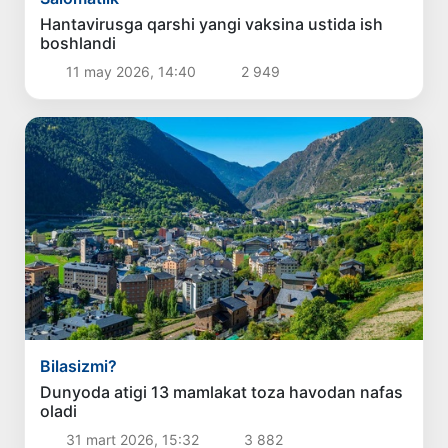
Hantavirusga qarshi yangi vaksina ustida ish
boshlandi
11 may 2026, 14:40
2 949
Bilasizmi?
Dunyoda atigi 13 mamlakat toza havodan nafas
oladi
31 mart 2026, 15:32
3 882