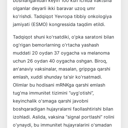
boshlanganidan keyin 100 kun ichida vaktsina
olganlar deyarli ikki baravar uzoq umr
ko'rishdi. Tadqiqot Yevropa tibbiy onkologiya
jamiyati (ESMO) kongressida taqdim etildi.
Tadqiqot shuni ko'rsatdiki, o'pka saratoni bilan
og'rigan bemorlarning o'rtacha yashash
muddati 20 oydan 37 oygacha va melanoma
uchun 26 oydan 40 oygacha oshgan. Biroq,
an'anaviy vaksinalar, masalan, grippga qarshi
emlash, xuddi shunday ta'sir ko'rsatmadi.
Olimlar bu hodisani mRNKga qarshi emlash
tug'ma immunitet tizimini “uyg'otishi”,
keyinchalik o'smaga qarshi javobni
boshqaradigan hujayralarni faollashtirishi bilan
izohladi. Aslida, vaksina “signal portlashi” rolini
o'ynaydi, bu immunitet hujayralarini o'smadan