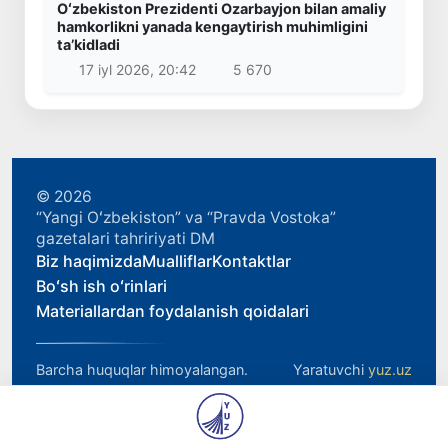
Oʻzbekiston Prezidenti Ozarbayjon bilan amaliy
hamkorlikni yanada kengaytirish muhimligini
taʼkidladi
17 iyl 2026, 20:42
5 670
© 2026
“Yangi Oʻzbekiston” va “Pravda Vostoka”
gazetalari tahririyati DM
Biz haqimizda
Mualliflar
Kontaktlar
Boʻsh ish oʻrinlari
Materiallardan foydalanish qoidalari
Barcha huquqlar himoyalangan.
Yaratuvchi
yuz.uz