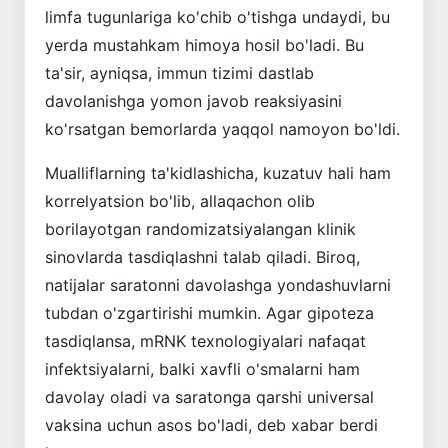
limfa tugunlariga ko'chib o'tishga undaydi, bu
yerda mustahkam himoya hosil bo'ladi. Bu
ta'sir, ayniqsa, immun tizimi dastlab
davolanishga yomon javob reaksiyasini
ko'rsatgan bemorlarda yaqqol namoyon bo'ldi.
Mualliflarning ta'kidlashicha, kuzatuv hali ham
korrelyatsion bo'lib, allaqachon olib
borilayotgan randomizatsiyalangan klinik
sinovlarda tasdiqlashni talab qiladi. Biroq,
natijalar saratonni davolashga yondashuvlarni
tubdan o'zgartirishi mumkin. Agar gipoteza
tasdiqlansa, mRNK texnologiyalari nafaqat
infektsiyalarni, balki xavfli o'smalarni ham
davolay oladi va saratonga qarshi universal
vaksina uchun asos bo'ladi, deb xabar berdi