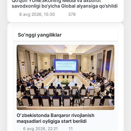
Qo‘qon YUNESKOning Media va axborot
savodxonligi bo‘yicha Global alyansiga qo‘shildi
6 avg 2026, 15:30
378
Soʻnggi yangiliklar
Oʻzbekistonda Barqaror rivojlanish
maqsadlari oyligiga start berildi
6 avg 2026, 22:21
11