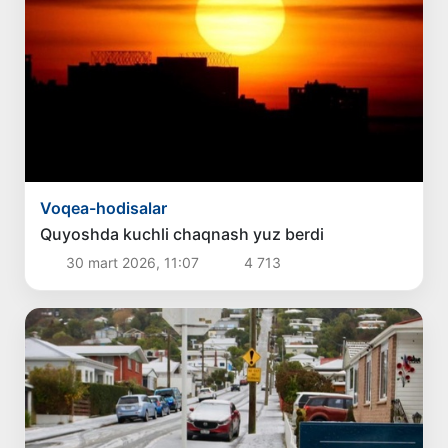
Voqea-hodisalar
Quyoshda kuchli chaqnash yuz berdi
30 mart 2026, 11:07
4 713