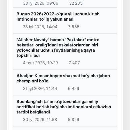
30 iyl 2026, 09:06
32 205
Bugun 2026/2027-o‘quv yili uchun kirish
imtihonlari to‘liq yakunlanadi
23 iyl 2026, 14:04
7 535
"Alisher Navoiy" hamda "Paxtakor" metro
bekatlari oralig‘idagi eskalatorlardan biri
yo‘lovchilar uchun foydalanishga qayta
topshiriladi
4 avg 2026, 10:29
7 407
Ahadjon Kimsanboyev shaxmat bo‘yicha jahon
chempioni bo‘ldi
31 iyl 2026, 14:44
6 426
Boshlang‘ich ta’lim o‘qituvchilariga milliy
sertifikat berish bo‘yicha imtihonlarni o‘tkazish
tartibi belgilandi
30 iyl 2026, 11:58
5 826