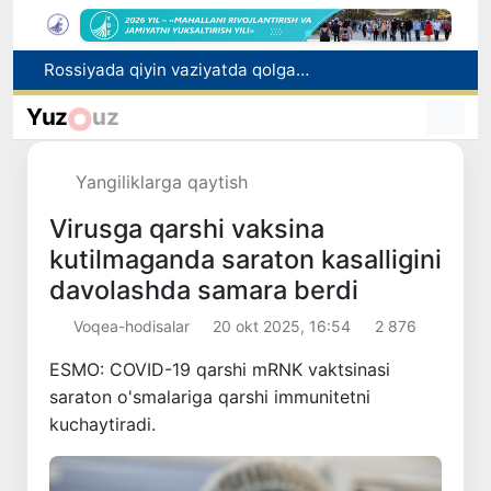
2030 yilgacha xavfli chiqindilarni qayta ishlash darajasi 20 foizga yetkaziladi
Oʻzbekiston ilk bor Xalqaro informatika olimpiadasi — IOI 2026ga mezbonlik qiladi
Yuz
uz
Toshkentda PPX inspektori 13 yoshli bolani qutqarib qoldi
Oʻzbekistonda Barqaror rivojlanish maqsadlari oyligiga start berildi
Yangiliklarga qaytish
Rossiyada qiyin vaziyatda qolgan yuzlab o‘zbekistonliklar ortga qaytarildi
Virusga qarshi vaksina
kutilmaganda saraton kasalligini
davolashda samara berdi
Voqea-hodisalar
20 okt 2025, 16:54
2 876
ESMO: COVID-19 qarshi mRNK vaktsinasi
saraton o'smalariga qarshi immunitetni
kuchaytiradi.