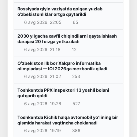
Rossiyada qiyin vaziyatda qolgan yuzlab
o‘zbekistonliklar ortga qaytarildi
6 avg 2026, 22:05
65
2030 yilgacha xavfli chiqindilarni qayta ishlash
darajasi 20 foizga yetkaziladi
6 avg 2026, 21:18
12
Oʻzbekiston ilk bor Xalqaro informatika
olimpiadasi — IOI 2026ga mezbonlik qiladi
6 avg 2026, 21:02
253
Toshkentda PPX inspektori 13 yoshli bolani
qutqarib qoldi
6 avg 2026, 19:26
527
Toshkentda Kichik halqa avtomobil yoʻlining bir
qismida harakat vaqtincha cheklanadi
6 avg 2026, 19:19
386