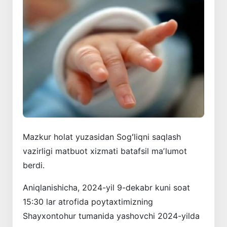
Mazkur holat yuzasidan Sogʻliqni saqlash
vazirligi matbuot xizmati batafsil maʼlumot
berdi.
Aniqlanishicha, 2024-yil 9-dekabr kuni soat
15:30 lar atrofida poytaxtimizning
Shayxontohur tumanida yashovchi 2024-yilda