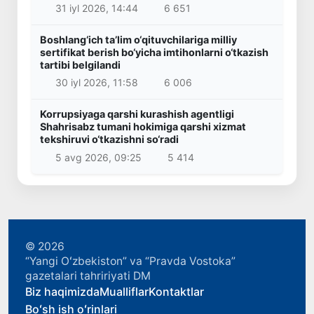
31 iyl 2026, 14:44
6 651
Boshlang‘ich ta’lim o‘qituvchilariga milliy
sertifikat berish bo‘yicha imtihonlarni o‘tkazish
tartibi belgilandi
30 iyl 2026, 11:58
6 006
Korrupsiyaga qarshi kurashish agentligi
Shahrisabz tumani hokimiga qarshi xizmat
tekshiruvi o‘tkazishni so‘radi
5 avg 2026, 09:25
5 414
© 2026
“Yangi Oʻzbekiston” va “Pravda Vostoka”
gazetalari tahririyati DM
Biz haqimizda
Mualliflar
Kontaktlar
Boʻsh ish oʻrinlari