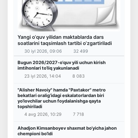
Yangi o‘quv yilidan maktablarda dars
soatlarini taqsimlash tartibi o‘zgartiriladi
30 iyl 2026, 09:06
32 499
Bugun 2026/2027-o‘quv yili uchun kirish
imtihonlari to‘liq yakunlanadi
23 iyl 2026, 14:04
8 083
"Alisher Navoiy" hamda "Paxtakor" metro
bekatlari oralig‘idagi eskalatorlardan biri
yo‘lovchilar uchun foydalanishga qayta
topshiriladi
4 avg 2026, 10:29
7 718
Ahadjon Kimsanboyev shaxmat bo‘yicha jahon
chempioni bo‘ldi