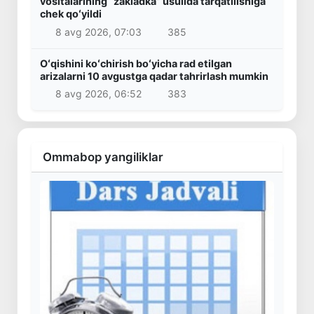
vositalarining “zakladka” usulida tarqatilishiga
chek qoʻyildi
8 avg 2026, 07:03
385
Oʻqishini koʻchirish boʻyicha rad etilgan
arizalarni 10 avgustga qadar tahrirlash mumkin
8 avg 2026, 06:52
383
Ommabop yangiliklar