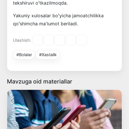
tekshiruvi oʻtkazilmoqda.
Yakuniy xulosalar boʻyicha jamoatchilikka
qoʻshimcha maʼlumot beriladi.
Ulashish:
#Bolalar
#Xastalik
Mavzuga oid materiallar