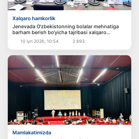
Xalqaro hamkorlik
Jenevada O‘zbekistonning bolalar mehnatiga
barham berish bo‘yicha tajribasi xalqaro
hamjamiyat tomonidan eʼtirof etildi
10 iyn 2026, 10:54
2 893
Mamlakatimizda