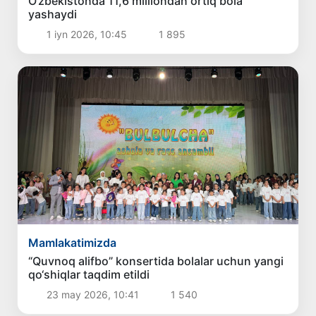
O‘zbekistonda 11,6 milliondan ortiq bola
yashaydi
1 iyn 2026, 10:45
1 895
Mamlakatimizda
“Quvnoq alifbo” konsertida bolalar uchun yangi
qo‘shiqlar taqdim etildi
23 may 2026, 10:41
1 540