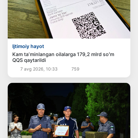
Ijtimoiy hayot
Kam taʼminlangan oilalarga 179,2 mlrd soʻm
QQS qaytarildi
7 avg 2026, 10:33
759