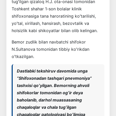
tugʻilgan qizaloq H.J. ota-onasi tomonidan
Toshkent shahar 1-son bolalar klinik
shifoxonasiga tana haroratining koʻtarilishi,
yoʻtal, xirillash, hansirash, bezovtalik va
holsizlik kabi shikoyatlar bilan olib kelingan.
Bemor zudlik bilan navbatchi shifokor
N.Sultanova tomonidan tibbiy koʻrikdan
oʻtkazilgan.
Dastlabki tekshiruv davomida unga
“Shifoxonadan tashqari pnevmoniya”
tashxisi qoʻyilgan. Bemorning ahvoli
shifokorlar tomonidan ogʻir deya
baholanib, darhol muassasaning
chaqaloqlar va chala tugʻilgan
chaqaloqlar patologiyasi boʻlimiga