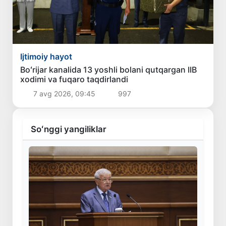
Ijtimoiy hayot
Boʻrijar kanalida 13 yoshli bolani qutqargan IIB
xodimi va fuqaro taqdirlandi
7 avg 2026, 09:45
997
Soʻnggi yangiliklar