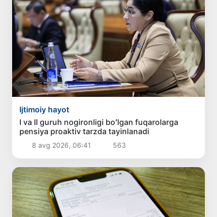
Ijtimoiy hayot
I va II guruh nogironligi boʻlgan fuqarolarga
pensiya proaktiv tarzda tayinlanadi
8 avg 2026, 06:41
563