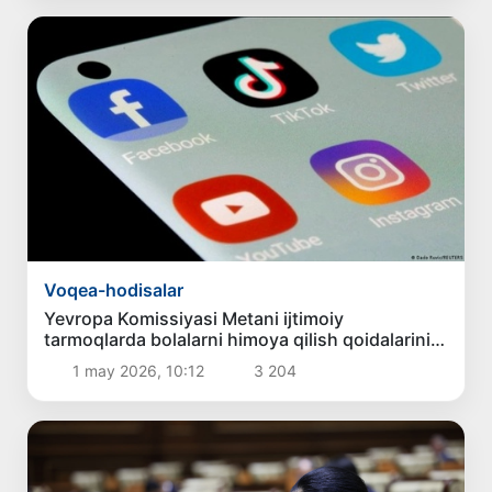
Voqea-hodisalar
Yevropa Komissiyasi Metani ijtimoiy
tarmoqlarda bolalarni himoya qilish qoidalarini
buzganlikda aybladi
1 may 2026, 10:12
3 204