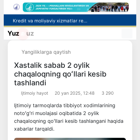
Kredit va moliyaviy xizmatlar reklamasiga ogohlantirish talabi kiritiladi
FOTON va MKBANK strategik hamkorlik va bo‘lib to‘lash shartlari!
Yuz
uz
Toshkentda 4 kilogrammdan ortiq giyohvandlik vositalarining “zakladka” usulida tarqatilishiga chek qoʻyildi
Ekstremistik tashkilotlar va materiallarning elektron reyestri yuritiladi
Yangiliklarga qaytish
O‘zbekiston Jurnalistlar uyushmasi qoshida Blogerlar ijodiy kengashi tashkil etildi
Xastalik sabab 2 oylik
chaqaloqning qoʻllari kesib
tashlandi
Ijtimoiy hayot
20 yan 2025, 12:48
3 290
Ijtimoiy tarmoqlarda tibbiyot xodimlarining
notoʻgʻri muolajasi oqibatida 2 oylik
chaqaloqning qoʻllari kesib tashlangani haqida
xabarlar tarqaldi.