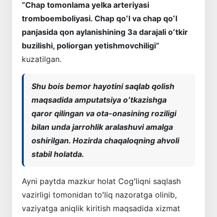
“Chap tomonlama yelka arteriyasi
tromboemboliyasi. Chap qoʻl va chap qoʻl
panjasida qon aylanishining 3a darajali oʻtkir
buzilishi, poliorgan yetishmovchiligi”
kuzatilgan.
Shu bois bemor hayotini saqlab qolish
maqsadida amputatsiya oʻtkazishga
qaror qilingan va ota-onasining roziligi
bilan unda jarrohlik aralashuvi amalga
oshirilgan. Hozirda chaqaloqning ahvoli
stabil holatda.
Ayni paytda mazkur holat Cogʻliqni saqlash
vazirligi tomonidan toʻliq nazoratga olinib,
vaziyatga aniqlik kiritish maqsadida xizmat