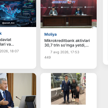
k
Moliya
davlat
Mikrokreditbank aktivlari
lari va
30,7 trln soʻmga yetdi,
larni ommaviy
Fitch reytingni BB
2026, 18:07
7 avg 2026, 17:53
umlar haqida
darajasiga oshirdi
449
irdi