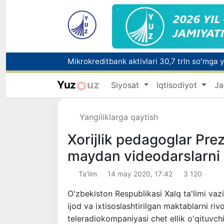
Yuz
uz
Siyosat
Iqtisodiyot
Ja
Polshadagi elchixona ko‘magida ona va bol
Yangiliklarga qaytish
Xorijlik pedagoglar Pre
maydan videodarslarni 
Ta'lim
14 may 2020, 17:42
3 120
O'zbekiston Respublikasi Xalq ta'limi vazi
ijod va ixtisoslashtirilgan maktablarni riv
teleradiokompaniyasi chet ellik o'qituvchi