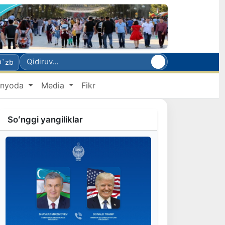
O`zb
nyoda
Media
Fikr
Soʻnggi yangiliklar