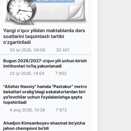
Yangi o‘quv yilidan maktablarda dars
soatlarini taqsimlash tartibi
o‘zgartiriladi
30 iyl 2026, 09:06
32 401
Bugun 2026/2027-o‘quv yili uchun kirish
imtihonlari to‘liq yakunlanadi
23 iyl 2026, 14:04
7 902
"Alisher Navoiy" hamda "Paxtakor" metro
bekatlari oralig‘idagi eskalatorlardan biri
yo‘lovchilar uchun foydalanishga qayta
topshiriladi
4 avg 2026, 10:29
7 672
Ahadjon Kimsanboyev shaxmat bo‘yicha
jahon chempioni bo‘ldi