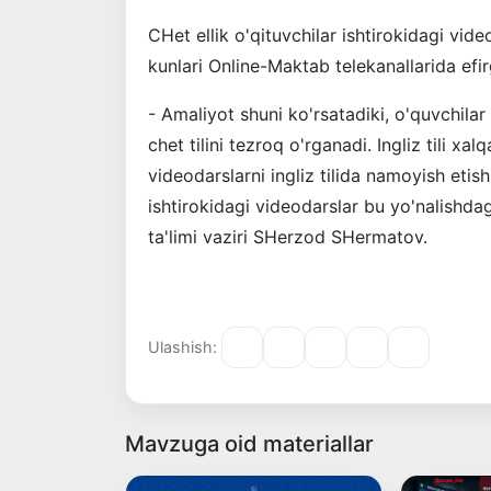
CHet ellik o'qituvchilar ishtirokidagi vi
kunlari Online-Maktab telekanallarida efir
- Amaliyot shuni ko'rsatadiki, o'quvchila
chet tilini tezroq o'rganadi. Ingliz tili xal
videodarslarni ingliz tilida namoyish etish
ishtirokidagi videodarslar bu yo'nalishdag
ta'limi vaziri SHerzod SHermatov.
Ulashish:
Mavzuga oid materiallar