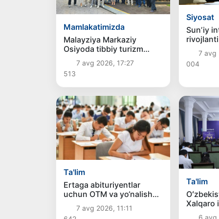
Siyosat
Mamlakatimizda
Sunʼiy in
rivojlant
Malayziya Markaziy
ustuvor 
Osiyoda tibbiy turizm
7 avg 
belgiland
yoʻnalishi sifatidagi
7 avg 2026, 17:27
004
mavqeini
513
mustahkamlamoqda
Ta'lim
Ta'lim
Ertaga abituriyentlar
Oʻzbekis
uchun OTM va yo‘nalish
Xalqaro 
tanlash yakunlanadi
7 avg 2026, 11:11
olimpiad
6 avg 
642