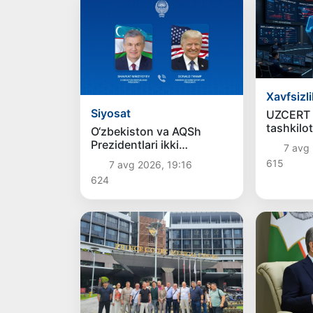
Xavfsizli
Siyosat
UZCERT 
tashkilot
O‘zbekiston va AQSh
korxona
Prezidentlari ikki
7 avg 
kiberhuj
tomonlama
615
7 avg 2026, 19:16
ogohlant
munosabatlarni yanada
624
mustahkamlash
istiqbollarini muhokama
qildilar