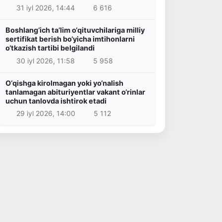
31 iyl 2026, 14:44
6 616
Boshlang‘ich ta’lim o‘qituvchilariga milliy
sertifikat berish bo‘yicha imtihonlarni
o‘tkazish tartibi belgilandi
30 iyl 2026, 11:58
5 958
O‘qishga kirolmagan yoki yo‘nalish
tanlamagan abituriyentlar vakant o‘rinlar
uchun tanlovda ishtirok etadi
29 iyl 2026, 14:00
5 112