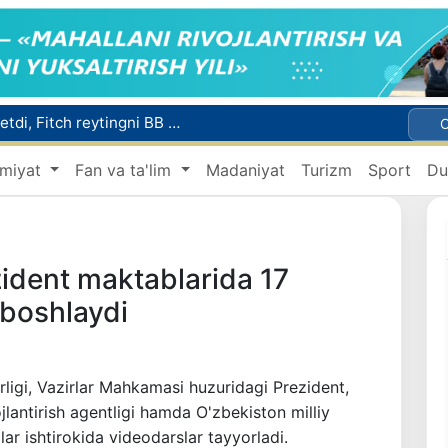
Mikrokreditbank aktivlari 30,7 trln soʻmga yetdi, Fitch reytingni BB darajasiga oshirdi
Malayziya Markaziy Osiyoda tibbiy turizm yoʻnalishi sifatidagi mavqeini mustahkamlamoqda
miyat
Fan va ta'lim
Madaniyat
Turizm
Sport
Du
a Vatanga qaytarildi
Namangan shahrining sobiq hokimi Anvar Otaxodjayevga nisbatan 11 yilga ozodlikdan mahrum qilish jazosi tayinlandi
UZCERT davlat tashkilotlari va korxonalarni ommaviy kiberhujumlar haqida ogohlantirdi
zident maktablarida 17
boshlaydi
rligi, Vazirlar Mahkamasi huzuridagi Prezident,
ojlantirish agentligi hamda O'zbekiston milliy
lar ishtirokida videodarslar tayyorladi.