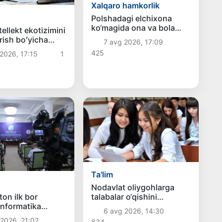
Xalqaro hamkorlik
Polshadagi elchixona
ko‘magida ona va bola
tellekt ekotizimini
Vatanga qaytarildi
irish boʻyicha
7 avg 2026, 17:09
vazifalar
425
2026, 17:15
1
i
Ta'lim
Nodavlat oliygohlarga
ton ilk bor
talabalar o‘qishini
informatika
ko‘chirish muddati 10-
6 avg 2026, 14:30
asi — IOI 2026ga
avgustga qadar uzaytirildi
2026, 21:02
834