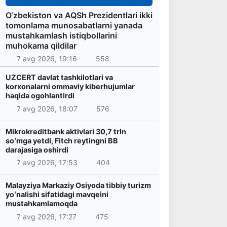
O‘zbekiston va AQSh Prezidentlari ikki
tomonlama munosabatlarni yanada
mustahkamlash istiqbollarini
muhokama qildilar
7 avg 2026, 19:16
558
UZCERT davlat tashkilotlari va
korxonalarni ommaviy kiberhujumlar
haqida ogohlantirdi
7 avg 2026, 18:07
576
Mikrokreditbank aktivlari 30,7 trln
soʻmga yetdi, Fitch reytingni BB
darajasiga oshirdi
7 avg 2026, 17:53
404
Malayziya Markaziy Osiyoda tibbiy turizm
yoʻnalishi sifatidagi mavqeini
mustahkamlamoqda
7 avg 2026, 17:27
475