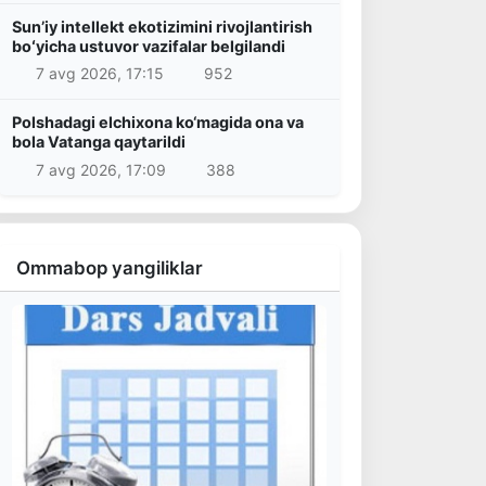
Sunʼiy intellekt ekotizimini rivojlantirish
boʻyicha ustuvor vazifalar belgilandi
7 avg 2026, 17:15
952
Polshadagi elchixona ko‘magida ona va
bola Vatanga qaytarildi
7 avg 2026, 17:09
388
Ommabop yangiliklar