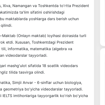
s, Xiva, Namangan va Toshkentda to'rtta Prezident
atimizda ta'lim sifatini oshirishdagi
hbu maktablarda yoshlarga dars berish uchun
qilindi.
e-Maktab (Onlayn maktab) loyihasi doirasida turli
irok etdi. Xususan, Toshkentdagi Prezident
 tili, informatika, matematika (algebra va
an videodarslar tayyorladi.
qari mashg'ulot sifatida 18 soatlik videodars
liz tilida tasvirga olindi.
tika, Simjii Anvar - 6-sinflar uchun biologiya,
va geometriya bo'yicha videodarslar tayyorladi.
li IELTS imtihonlariga tayyorgarlik ko'rish bo'yicha