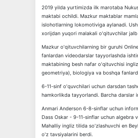
2019 yilda yurtimizda ilk marotaba Nuku
maktabi ochildi. Mazkur maktablar mamlak
islohotlarning lokomotiviga aylanadi. Us
xorijdan yuqori malakali o'qituvchilar jalb 
Mazkur o'qituvchilarning bir guruhi Onlin
fanlardan videodarslar tayyorlashda isht
maktabining besh nafar o'qituvchisi ingliz
geometriya), biologiya va boshqa fanlard
6-11-sinf o'quvchilari uchun darsdan tash
hamkorlikda tayyorlandi. Barcha darslar ing
Anmari Anderson 6-8-sinflar uchun informa
Dass Oskar - 9-11-sinflar uchun algebra 
Mahalliy ingliz tilida so'zlashuvchi en Bey
o'z tavsiyalarini berdi.