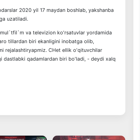
deodarslar 2020 yil 17 maydan boshlab, yakshanba
ga uzatiladi.
r mul`tfil`m va televizion ko'rsatuvlar yordamida
qaro tillardan biri ekanligini inobatga olib,
ni rejalashtiryapmiz. CHet ellik o'qituvchilar
i dastlabki qadamlardan biri bo'ladi, - deydi xalq