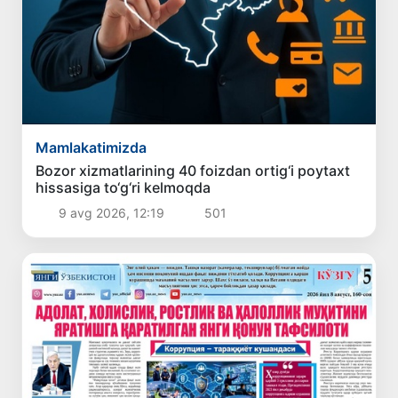
Mamlakatimizda
Bozor xizmatlarining 40 foizdan ortig‘i poytaxt
hissasiga to‘g‘ri kelmoqda
9 avg 2026, 12:19
501