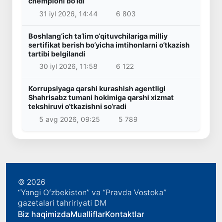
chempioni bo‘ldi
31 iyl 2026, 14:44
6 803
Boshlang‘ich ta’lim o‘qituvchilariga milliy
sertifikat berish bo‘yicha imtihonlarni o‘tkazish
tartibi belgilandi
30 iyl 2026, 11:58
6 122
Korrupsiyaga qarshi kurashish agentligi
Shahrisabz tumani hokimiga qarshi xizmat
tekshiruvi o‘tkazishni so‘radi
5 avg 2026, 09:25
5 789
© 2026
“Yangi Oʻzbekiston” va “Pravda Vostoka”
gazetalari tahririyati DM
Biz haqimizda
Mualliflar
Kontaktlar