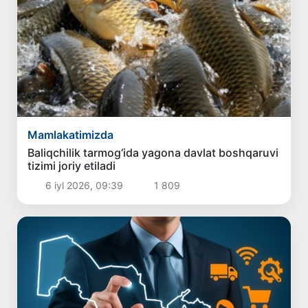
Mamlakatimizda
Baliqchilik tarmog‘ida yagona davlat boshqaruvi
tizimi joriy etiladi
6 iyl 2026, 09:39
1 809