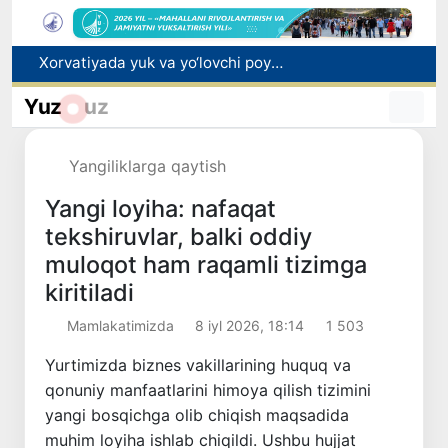
Bozor xizmatlarining 40 foizdan ortig‘i poytaxt hissasiga to‘g‘ri kelmoqda
“Men tanigan O‘zbekiston!”
Yuz
uz
Adolat, xolislik, rostlik va halollik muhitini yaratishga qaratilgan yangi qonun tafsiloti
Sirdaryoda yuk mashinasi hamda "Captiva" ishtirokida yo‘l-transport hodisasi sodir bo‘ldi
Yangiliklarga qaytish
Xorvatiyada yuk va yo‘lovchi poyezdlarining to‘qnashib ketishi oqibatida 24 kishi jabrlandi
Yangi loyiha: nafaqat
tekshiruvlar, balki oddiy
muloqot ham raqamli tizimga
kiritiladi
Mamlakatimizda
8 iyl 2026, 18:14
1 503
Yurtimizda biznes vakillarining huquq va
qonuniy manfaatlarini himoya qilish tizimini
yangi bosqichga olib chiqish maqsadida
muhim loyiha ishlab chiqildi. Ushbu hujjat