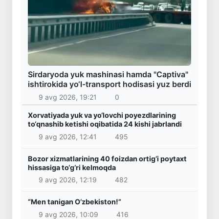
Sirdaryoda yuk mashinasi hamda "Captiva"
ishtirokida yo‘l-transport hodisasi yuz berdi
9 avg 2026, 19:21
0
Xorvatiyada yuk va yo‘lovchi poyezdlarining
to‘qnashib ketishi oqibatida 24 kishi jabrlandi
9 avg 2026, 12:41
495
Bozor xizmatlarining 40 foizdan ortig‘i poytaxt
hissasiga to‘g‘ri kelmoqda
9 avg 2026, 12:19
482
“Men tanigan O‘zbekiston!”
9 avg 2026, 10:09
416