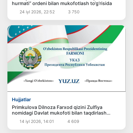
hurmati” ordeni bilan mukofotlash to‘g‘risida
24 iyl 2026, 22:52
3 750
Hujjatlar
Primkulova Dilnoza Farxod qizini Zulfiya
nomidagi Davlat mukofoti bilan taqdirlash
to‘g‘risida
14 iyl 2026, 14:01
4 609