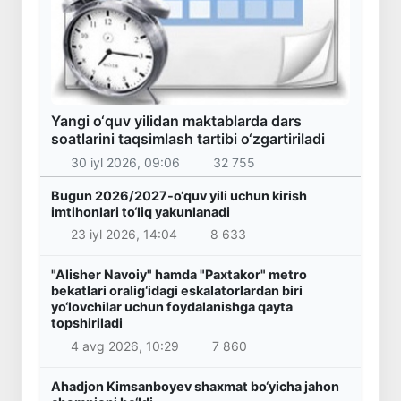
Yangi o‘quv yilidan maktablarda dars
soatlarini taqsimlash tartibi o‘zgartiriladi
30 iyl 2026, 09:06
32 755
Bugun 2026/2027-o‘quv yili uchun kirish
imtihonlari to‘liq yakunlanadi
23 iyl 2026, 14:04
8 633
"Alisher Navoiy" hamda "Paxtakor" metro
bekatlari oralig‘idagi eskalatorlardan biri
yo‘lovchilar uchun foydalanishga qayta
topshiriladi
4 avg 2026, 10:29
7 860
Ahadjon Kimsanboyev shaxmat bo‘yicha jahon