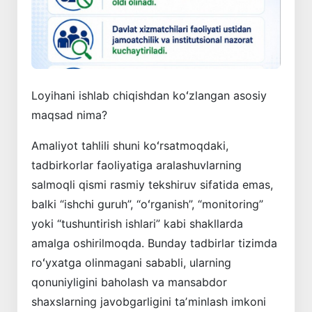
Loyihani ishlab chiqishdan koʻzlangan asosiy
maqsad nima?
Amaliyot tahlili shuni koʻrsatmoqdaki,
tadbirkorlar faoliyatiga aralashuvlarning
salmoqli qismi rasmiy tekshiruv sifatida emas,
balki “ishchi guruh”, “oʻrganish”, “monitoring”
yoki “tushuntirish ishlari” kabi shakllarda
amalga oshirilmoqda. Bunday tadbirlar tizimda
roʻyxatga olinmagani sababli, ularning
qonuniyligini baholash va mansabdor
shaxslarning javobgarligini taʼminlash imkoni