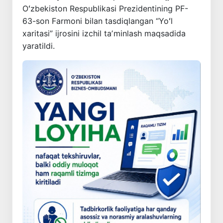
Oʻzbekiston Respublikasi Prezidentining PF-
63-son Farmoni bilan tasdiqlangan “Yoʻl
xaritasi” ijrosini izchil taʼminlash maqsadida
yaratildi.