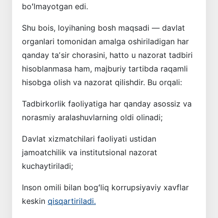
boʻlmayotgan edi.
Shu bois, loyihaning bosh maqsadi — davlat
organlari tomonidan amalga oshiriladigan har
qanday taʼsir chorasini, hatto u nazorat tadbiri
hisoblanmasa ham, majburiy tartibda raqamli
hisobga olish va nazorat qilishdir. Bu orqali:
Tadbirkorlik faoliyatiga har qanday asossiz va
norasmiy aralashuvlarning oldi olinadi;
Davlat xizmatchilari faoliyati ustidan
jamoatchilik va institutsional nazorat
kuchaytiriladi;
Inson omili bilan bogʻliq korrupsiyaviy xavflar
keskin
qisqartiriladi.