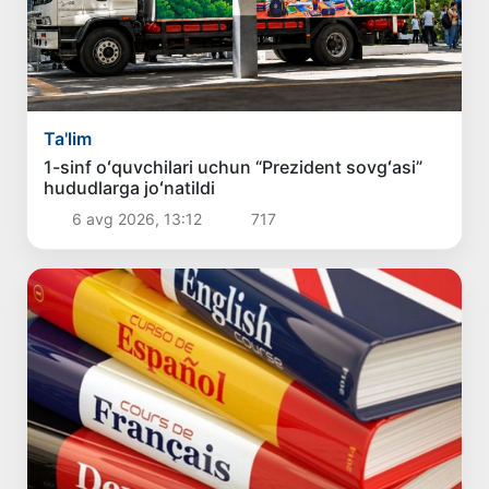
Ta'lim
1-sinf oʻquvchilari uchun “Prezident sovgʻasi”
hududlarga joʻnatildi
6 avg 2026, 13:12
717