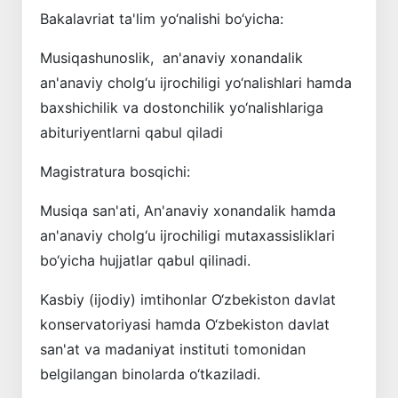
Bakalavriat ta'lim yo‘nalishi bo‘yicha:
Musiqashunoslik, an'anaviy xonandalik
an'anaviy cholg‘u ijrochiligi yo‘nalishlari hamda
baxshichilik va dostonchilik yo‘nalishlariga
abituriyentlarni qabul qiladi
Magistratura bosqichi:
Musiqa san'ati, An'anaviy xonandalik hamda
an'anaviy cholg‘u ijrochiligi mutaxassisliklari
bo‘yicha hujjatlar qabul qilinadi.
Kasbiy (ijodiy) imtihonlar O‘zbekiston davlat
konservatoriyasi hamda O‘zbekiston davlat
san'at va madaniyat instituti tomonidan
belgilangan binolarda o‘tkaziladi.