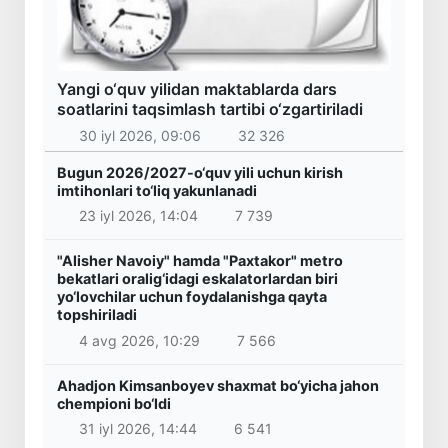
Yangi o‘quv yilidan maktablarda dars
soatlarini taqsimlash tartibi o‘zgartiriladi
30 iyl 2026, 09:06
32 326
Bugun 2026/2027-o‘quv yili uchun kirish
imtihonlari to‘liq yakunlanadi
23 iyl 2026, 14:04
7 739
"Alisher Navoiy" hamda "Paxtakor" metro
bekatlari oralig‘idagi eskalatorlardan biri
yo‘lovchilar uchun foydalanishga qayta
topshiriladi
4 avg 2026, 10:29
7 566
Ahadjon Kimsanboyev shaxmat bo‘yicha jahon
chempioni bo‘ldi
31 iyl 2026, 14:44
6 541