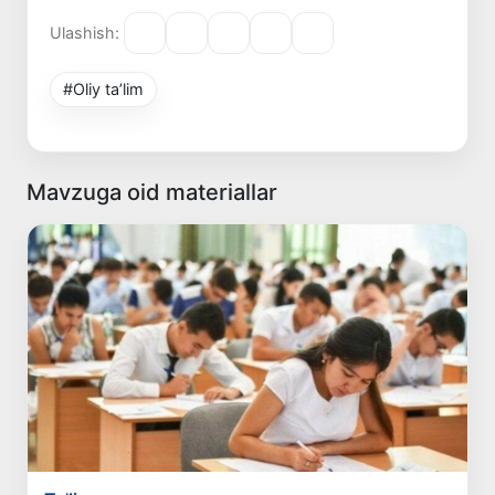
Ulashish:
#Oliy ta’lim
Mavzuga oid materiallar