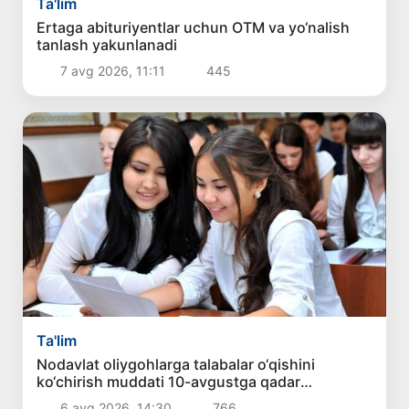
Ta'lim
Ertaga abituriyentlar uchun OTM va yo‘nalish
tanlash yakunlanadi
7 avg 2026, 11:11
445
Ta'lim
Nodavlat oliygohlarga talabalar o‘qishini
ko‘chirish muddati 10-avgustga qadar
uzaytirildi
6 avg 2026, 14:30
766