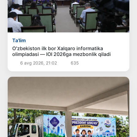
Ta'lim
Oʻzbekiston ilk bor Xalqaro informatika
olimpiadasi — IOI 2026ga mezbonlik qiladi
6 avg 2026, 21:02
635