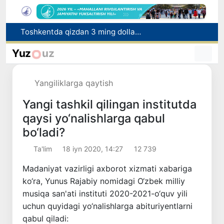
Jizzaxda «Yangi O‘zbekiston» va «Pravda Vostoka» gazetalarari kunlari o‘tkazildi
Uchqo‘rg‘onda Norin daryosi bo‘yida yangi ekoturizm maskani barpo etiladi
Yuz
uz
Xitoy Marsdan olib kelinadigan tuproqni o‘rganish uchun maxsus laboratoriya quradi
Buxoro viloyatida tibbiyot yo‘nalishidagi o‘qishga kiritib qo‘yishni va’da bergan shaxs ushlandi
Yangiliklarga qaytish
Toshkentda qizdan 3 ming dollar tovlamachilik qilgan shaxs ushlandi
Yangi tashkil qilingan institutda
qaysi yo‘nalishlarga qabul
bo‘ladi?
Ta'lim
18 iyn 2020, 14:27
12 739
Madaniyat vazirligi axborot xizmati xabariga
ko‘ra, Yunus Rajabiy nomidagi O‘zbek milliy
musiqa san'ati instituti 2020-2021-o‘quv yili
uchun quyidagi yo‘nalishlarga abituriyentlarni
qabul qiladi: