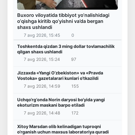
Buxoro viloyatida tibbiyot yo‘nalishidagi
o‘qishga kiritib qo‘yishni va’da bergan
shaxs ushlandi
7 avg 2026, 15:45
0
Toshkentda qizdan 3 ming dollar tovlamachilik
qilgan shaxs ushlandi
7 avg 2026, 15:24
97
Jizzaxda «Yangi O‘zbekiston» va «Pravda
Vostoka» gazetalarari kunlari o‘tkazildi
7 avg 2026, 14:59
155
Uchqo‘rg‘onda Norin daryosi bo‘yida yangi
ekoturizm maskani barpo etiladi
7 avg 2026, 14:48
172
Xitoy Marsdan olib kelinadigan tuproqni
o‘rganish uchun maxsus laboratoriya quradi