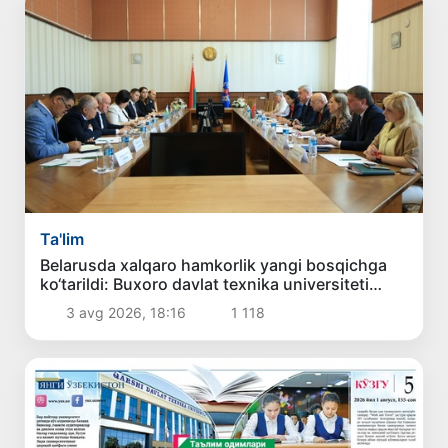
Ta'lim
Belarusda xalqaro hamkorlik yangi bosqichga
ko‘tarildi: Buxoro davlat texnika universiteti
delegatsiyasining xizmat safari samarali
3 avg 2026, 18:16
1 118
yakunlandi