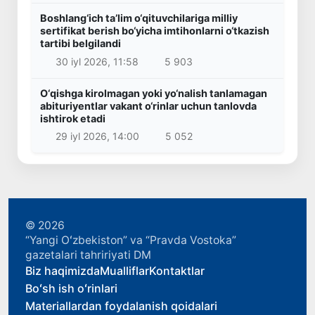
Boshlang‘ich ta’lim o‘qituvchilariga milliy
sertifikat berish bo‘yicha imtihonlarni o‘tkazish
tartibi belgilandi
30 iyl 2026, 11:58
5 903
O‘qishga kirolmagan yoki yo‘nalish tanlamagan
abituriyentlar vakant o‘rinlar uchun tanlovda
ishtirok etadi
29 iyl 2026, 14:00
5 052
© 2026
“Yangi Oʻzbekiston” va “Pravda Vostoka”
gazetalari tahririyati DM
Biz haqimizda
Mualliflar
Kontaktlar
Boʻsh ish oʻrinlari
Materiallardan foydalanish qoidalari