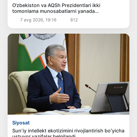
O‘zbekiston va AQSh Prezidentlari ikki
tomonlama munosabatlarni yanada
mustahkamlash istiqbollarini muhokama qildilar
7 avg 2026, 19:16
812
Siyosat
Sunʼiy intellekt ekotizimini rivojlantirish boʻyicha
ustuvor vazifalar belgilandi