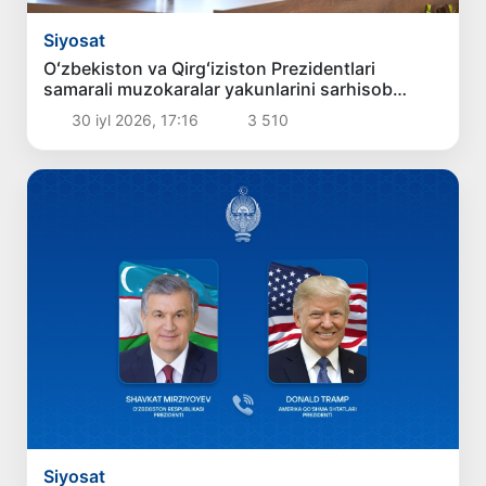
Siyosat
Oʻzbekiston va Qirgʻiziston Prezidentlari
samarali muzokaralar yakunlarini sarhisob
qildilar
30 iyl 2026, 17:16
3 510
Siyosat