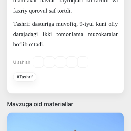
mamlakat davlat bayroqlari koʻtarildi va
faxriy qorovul saf tortdi.
Tashrif dasturiga muvofiq, 9-iyul kuni oliy
darajadagi ikki tomonlama muzokaralar
boʻlib oʻtadi.
Ulashish:
#Tashrif
Mavzuga oid materiallar