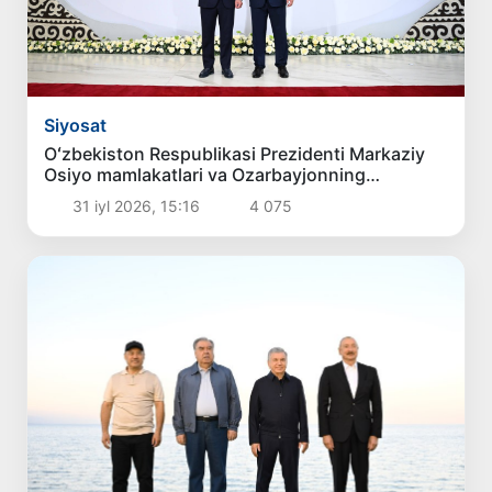
Siyosat
Oʻzbekiston Respublikasi Prezidenti Markaziy
Osiyo mamlakatlari va Ozarbayjonning
mintaqaviy hamkorligini rivojlantirish
31 iyl 2026, 15:16
4 075
istiqbollarini belgilab berdi