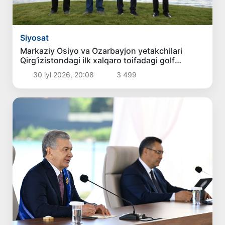
Siyosat
Markaziy Osiyo va Ozarbayjon yetakchilari
Qirg‘izistondagi ilk xalqaro toifadagi golf
klubining ochilish marosimida ishtirok etdilar
30 iyl 2026, 20:08
3 499