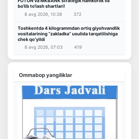
FOTON va MKBANK strategik hamkorlik va
bo‘lib to‘lash shartlari!
8 avg 2026, 10:28
372
Toshkentda 4 kilogrammdan ortiq giyohvandlik
vositalarining “zakladka” usulida tarqatilishiga
chek qoʻyildi
8 avg 2026, 07:03
419
Ommabop yangiliklar