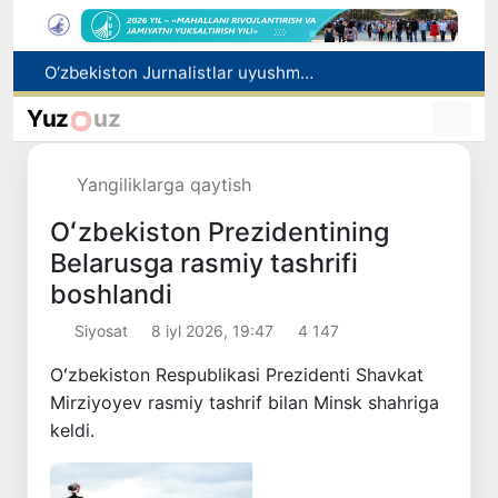
O‘zbekiston Jurnalistlar uyushmasi qoshida Blogerlar ijodiy kengashi tashkil etildi
Kredit va moliyaviy xizmatlar reklamasiga ogohlantirish talabi kiritiladi
Yuz
uz
FOTON va MKBANK strategik hamkorlik va bo‘lib to‘lash shartlari!
Behruz Karimov faoliyatini Shveytsariyaning «Lugano» klubida davom ettiradi
Yangiliklarga qaytish
Ekstremistik tashkilotlar va materiallarning elektron reyestri yuritiladi
Oʻzbekiston Prezidentining
Belarusga rasmiy tashrifi
boshlandi
Siyosat
8 iyl 2026, 19:47
4 147
Oʻzbekiston Respublikasi Prezidenti Shavkat
Mirziyoyev rasmiy tashrif bilan Minsk shahriga
keldi.