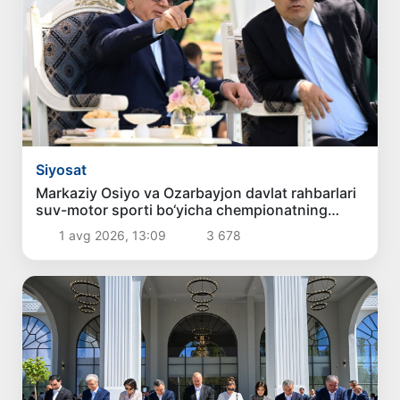
Siyosat
Markaziy Osiyo va Ozarbayjon davlat rahbarlari
suv-motor sporti bo‘yicha chempionatning
ochilishida ishtirok etdilar
1 avg 2026, 13:09
3 678