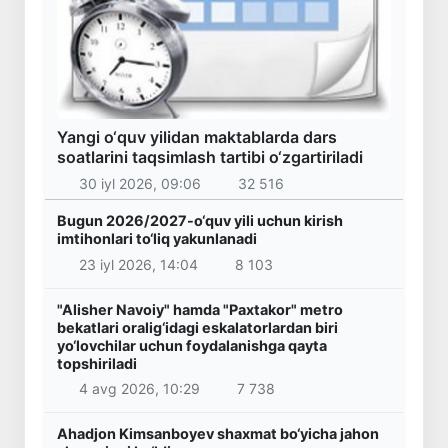
Yangi o‘quv yilidan maktablarda dars
soatlarini taqsimlash tartibi o‘zgartiriladi
30 iyl 2026, 09:06
32 516
Bugun 2026/2027-o‘quv yili uchun kirish
imtihonlari to‘liq yakunlanadi
23 iyl 2026, 14:04
8 103
"Alisher Navoiy" hamda "Paxtakor" metro
bekatlari oralig‘idagi eskalatorlardan biri
yo‘lovchilar uchun foydalanishga qayta
topshiriladi
4 avg 2026, 10:29
7 738
Ahadjon Kimsanboyev shaxmat bo‘yicha jahon