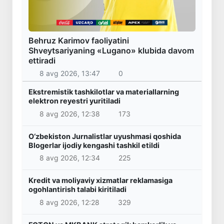
Behruz Karimov faoliyatini
Shveytsariyaning «Lugano» klubida davom
ettiradi
8 avg 2026, 13:47
0
Ekstremistik tashkilotlar va materiallarning
elektron reyestri yuritiladi
8 avg 2026, 12:38
173
O‘zbekiston Jurnalistlar uyushmasi qoshida
Blogerlar ijodiy kengashi tashkil etildi
8 avg 2026, 12:34
225
Kredit va moliyaviy xizmatlar reklamasiga
ogohlantirish talabi kiritiladi
8 avg 2026, 12:28
329