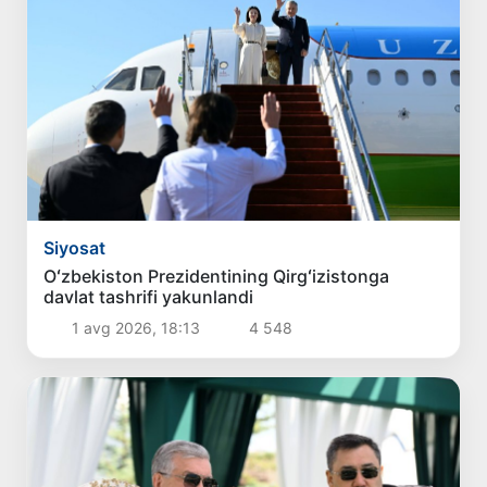
Siyosat
Oʻzbekiston Prezidentining Qirgʻizistonga
davlat tashrifi yakunlandi
1 avg 2026, 18:13
4 548