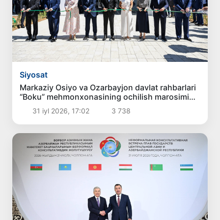
Siyosat
Markaziy Osiyo va Ozarbayjon davlat rahbarlari
“Boku” mehmonxonasining ochilish marosimida
ishtirok etdilar
31 iyl 2026, 17:02
3 738