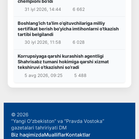
chempioni bo‘ldi
31 iyl 2026, 14:44
6 662
Boshlang‘ich ta’lim o‘qituvchilariga milliy
sertifikat berish bo‘yicha imtihonlarni o‘tkazish
tartibi belgilandi
30 iyl 2026, 11:58
6 028
Korrupsiyaga qarshi kurashish agentligi
Shahrisabz tumani hokimiga qarshi xizmat
tekshiruvi o‘tkazishni so‘radi
5 avg 2026, 09:25
5 488
© 2026
“Yangi Oʻzbekiston” va “Pravda Vostoka”
gazetalari tahririyati DM
Biz haqimizda
Mualliflar
Kontaktlar