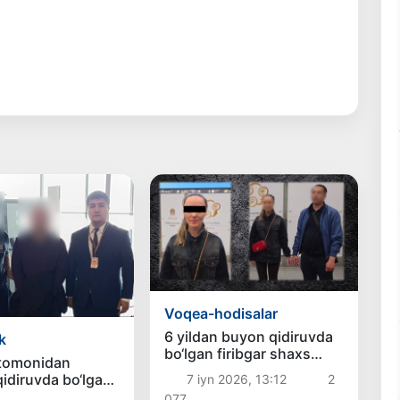
Voqea-hodisalar
6 yildan buyon qidiruvda
k
bo‘lgan firibgar shaxs
 tomonidan
Turkiyada qo‘lga olindi
qidiruvda bo‘lgan
7 iyn 2026, 13:12
2
‘zbekistonga
077