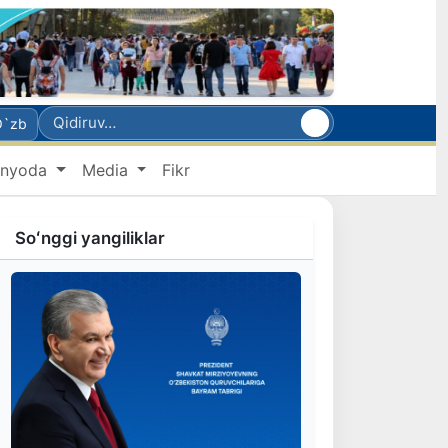
O`zb
nyoda
Media
Fikr
Soʻnggi yangiliklar