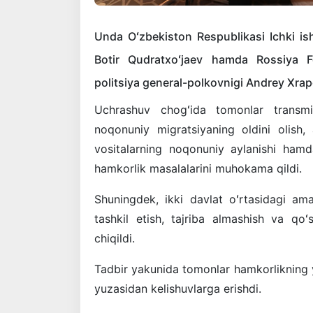
Unda Oʻzbekiston Respublikasi Ichki ishl
Botir Qudratxoʻjaev hamda Rossiya Fed
politsiya general-polkovnigi Andrey Xrapo
Uchrashuv chogʻida tomonlar transmil
noqonuniy migratsiyaning oldini olish, 
vositalarning noqonuniy aylanishi hamda
hamkorlik masalalarini muhokama qildi.
Shuningdek, ikki davlat oʻrtasidagi am
tashkil etish, tajriba almashish va qoʻs
chiqildi.
Tadbir yakunida tomonlar hamkorlikning ya
yuzasidan kelishuvlarga erishdi.