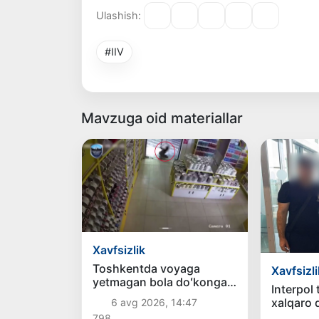
Ulashish:
#IIV
Mavzuga oid materiallar
Xavfsizlik
Toshkentda voyaga
Xavfsizli
yetmagan bola doʻkonga
Interpol
eshik tirqishidan kirib, 6,2
xalqaro 
6 avg 2026, 14:47
million soʻm oʻgʻirladi
fuqaro O
798