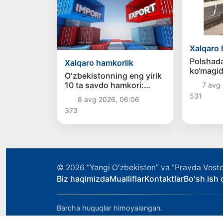
Xalqaro 
Polshada
Xalqaro hamkorlik
ko‘magid
Oʻzbekistonning eng yirik
Vatanga 
10 ta savdo hamkori:
7 avg 
Xitoy — 9,5 mlrd, Rossiya
531
8 avg 2026, 06:06
— 7 mlrd dollar
373
© 2026
“Yangi Oʻzbekiston” va “Pravda Vosto
Biz haqimizda
Mualliflar
Kontaktlar
Boʻsh ish o
Barcha huquqlar himoyalangan.