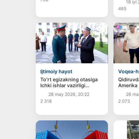
18 iyl
qaytarild
465
Ijtimoiy hayot
Voqea-h
Toʻrt egizakning otasiga
Qidiruvd
Ichki ishlar vazirligi
Amerika
tomonidan 3 xonali uy
Shtatlar
28 may 2026, 20:22
26 ma
sovgʻa qilindi
O‘zbekis
2 318
2 073