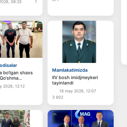
 2026, 08:25
1
i
odisalar
Mamlakatimizda
a bo‘lgan shaxs
IIV bosh imidjmeykeri
 Qo‘shma
tayinlandi
idan
y 2026, 12:12
tonga qaytarildi
18 may 2026, 12:07
3 902