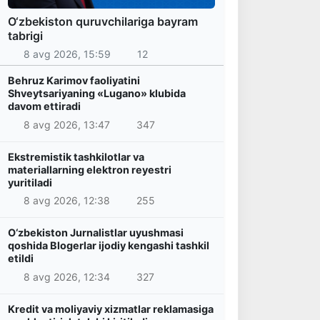
O‘zbekiston quruvchilariga bayram
tabrigi
8 avg 2026, 15:59
12
Behruz Karimov faoliyatini
Shveytsariyaning «Lugano» klubida
davom ettiradi
8 avg 2026, 13:47
347
Ekstremistik tashkilotlar va
materiallarning elektron reyestri
yuritiladi
8 avg 2026, 12:38
255
O‘zbekiston Jurnalistlar uyushmasi
qoshida Blogerlar ijodiy kengashi tashkil
etildi
8 avg 2026, 12:34
327
Kredit va moliyaviy xizmatlar reklamasiga