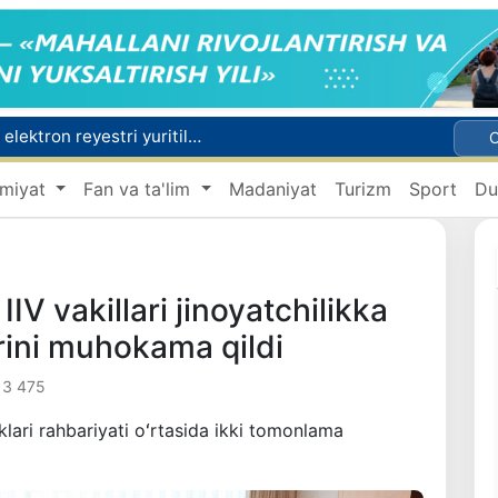
Ekstremistik tashkilotlar va materiallarning elektron reyestri yuritiladi
O‘zbekiston Jurnalistlar uyushmasi qoshida Blogerlar ijodiy kengashi tashkil etildi
miyat
Fan va ta'lim
Madaniyat
Turizm
Sport
Du
Kredit va moliyaviy xizmatlar reklamasiga ogohlantirish talabi kiritiladi
lib to‘lash shartlari!
Behruz Karimov faoliyatini Shveytsariyaning «Lugano» klubida davom ettiradi
IV vakillari jinoyatchilikka
rini muhokama qildi
3 475
iklari rahbariyati oʻrtasida ikki tomonlama