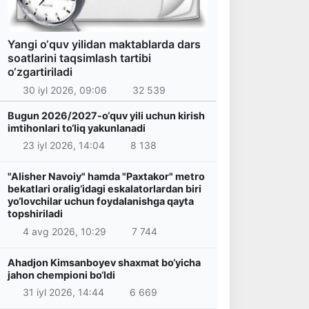
Yangi o‘quv yilidan maktablarda dars
soatlarini taqsimlash tartibi
o‘zgartiriladi
30 iyl 2026, 09:06
32 539
Bugun 2026/2027-o‘quv yili uchun kirish
imtihonlari to‘liq yakunlanadi
23 iyl 2026, 14:04
8 138
"Alisher Navoiy" hamda "Paxtakor" metro
bekatlari oralig‘idagi eskalatorlardan biri
yo‘lovchilar uchun foydalanishga qayta
topshiriladi
4 avg 2026, 10:29
7 744
Ahadjon Kimsanboyev shaxmat bo‘yicha
jahon chempioni bo‘ldi
31 iyl 2026, 14:44
6 669