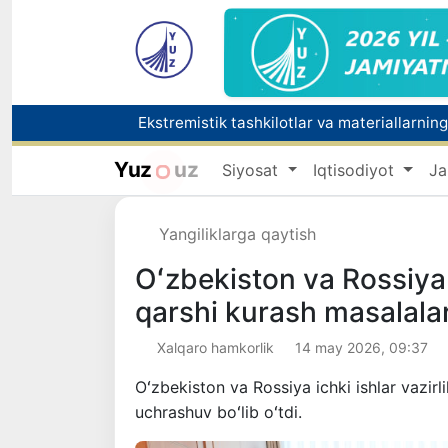
Yuz
uz
Siyosat
Iqtisodiyot
Ja
FOTON va MKBANK strategik hamkorlik va bo‘
Yangiliklarga qaytish
Oʻzbekiston va Rossiya I
qarshi kurash masalala
Xalqaro hamkorlik
14 may 2026, 09:37
Oʻzbekiston va Rossiya ichki ishlar vazirl
uchrashuv boʻlib oʻtdi.