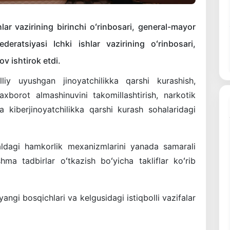
ar vazirining birinchi oʻrinbosari, general-mayor
eratsiyasi Ichki ishlar vazirining oʻrinbosari,
v ishtirok etdi.
liy uyushgan jinoyatchilikka qarshi kurashish,
axborot almashinuvini takomillashtirish, narkotik
 kiberjinoyatchilikka qarshi kurash sohalaridagi
aldagi hamkorlik mexanizmlarini yanada samarali
hma tadbirlar oʻtkazish boʻyicha takliflar koʻrib
ngi bosqichlari va kelgusidagi istiqbolli vazifalar