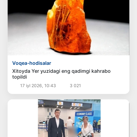
Voqea-hodisalar
Xitoyda Yer yuzidagi eng qadimgi kahrabo
topildi
17 iyl 2026, 10:43
3 021