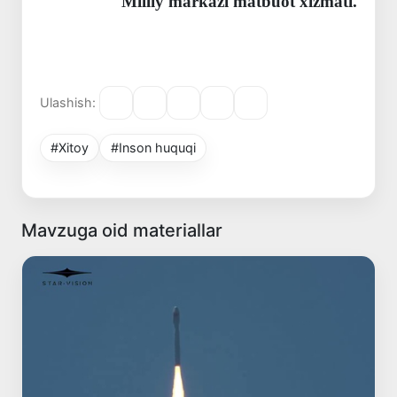
Milliy markazi matbuot xizmati.
Ulashish:
#Xitoy
#Inson huquqi
Mavzuga oid materiallar