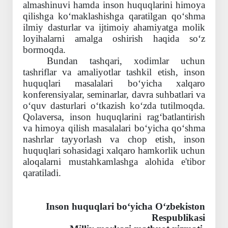
almashinuvi hamda inson huquqlarini himoya
qilishga ko‘maklashishga qaratilgan qo‘shma
ilmiy dasturlar va ijtimoiy ahamiyatga molik
loyihalarni amalga oshirish haqida so‘z
bormoqda.
Bundan tashqari, xodimlar uchun
tashriflar va amaliyotlar tashkil etish, inson
huquqlari masalalari bo‘yicha xalqaro
konferensiyalar, seminarlar, davra suhbatlari va
o‘quv dasturlari o‘tkazish ko‘zda tutilmoqda.
Qolaversa, inson huquqlarini rag‘batlantirish
va himoya qilish masalalari bo‘yicha qo‘shma
nashrlar tayyorlash va chop etish, inson
huquqlari sohasidagi xalqaro hamkorlik uchun
aloqalarni mustahkamlashga alohida e'tibor
qaratiladi.
Inson huquqlari bo‘yicha O‘zbekiston
Respublikasi