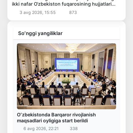
ikki nafar O‘zbekiston fuqarosining hujjatlari
tiklandi
3 avg 2026, 15:55
873
Soʻnggi yangiliklar
Oʻzbekistonda Barqaror rivojlanish
maqsadlari oyligiga start berildi
6 avg 2026, 22:21
338