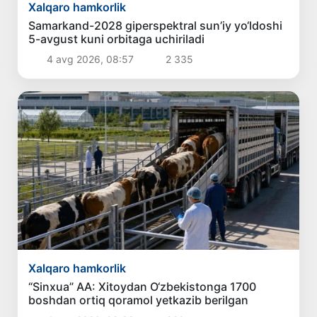
Xalqaro hamkorlik
Samarkand-2028 giperspektral sun’iy yo‘ldoshi
5-avgust kuni orbitaga uchiriladi
4 avg 2026, 08:57
2 335
Xalqaro hamkorlik
“Sinxua” AA: Xitoydan O‘zbekistonga 1700
boshdan ortiq qoramol yetkazib berilgan