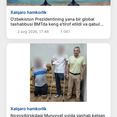
Xalqaro hamkorlik
O‘zbekiston Prezidentining yana bir global
tashabbusi BMTda keng e’tirof etildi va qabul
qilindi
3 avg 2026, 17:46
1 061
Xalqaro hamkorlik
Novosibirskdagi Muruvvat uyida yashab kelgan