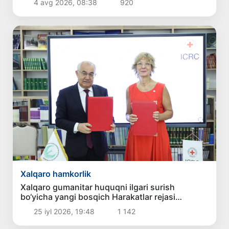
4 avg 2026, 08:38
920
Xalqaro hamkorlik
Xalqaro gumanitar huquqni ilgari surish
bo‘yicha yangi bosqich Harakatlar rejasi
imzolandi
25 iyl 2026, 19:48
1 142