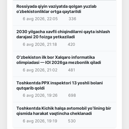
Rossiyada qiyin vaziyatda qolgan yuzlab
o‘zbekistonliklar ortga qaytarildi
6 avg 2026, 22:05
336
2030 yilgacha xavfli chiqindilarni qayta ishlash
darajasi 20 foizga yetkaziladi
6 avg 2026, 21:18
420
Oʻzbekiston ilk bor Xalqaro informatika
olimpiadasi — IOI 2026ga mezbonlik qiladi
6 avg 2026, 21:02
481
Toshkentda PPX inspektori 13 yoshli bolani
qutqarib qoldi
6 avg 2026, 19:26
698
Toshkentda Kichik halqa avtomobil yoʻlining bir
qismida harakat vaqtincha cheklanadi
6 avg 2026, 19:19
530