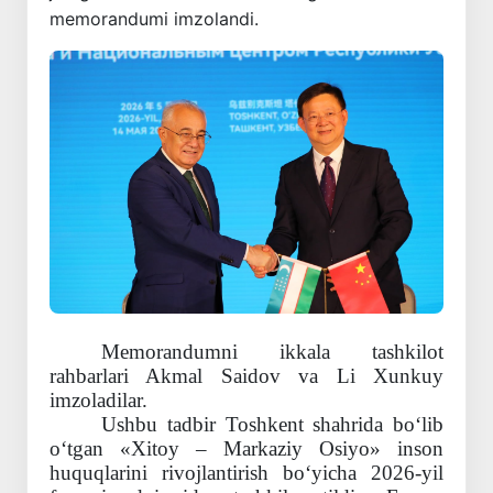
memorandumi imzolandi.
Memorandumni ikkala tashkilot
rahbarlari Akmal Saidov va Li Xunkuy
imzoladilar.
Ushbu tadbir Toshkent shahrida bo‘lib
o‘tgan «Xitoy – Markaziy Osiyo» inson
huquqlarini rivojlantirish bo‘yicha 2026
-
yil