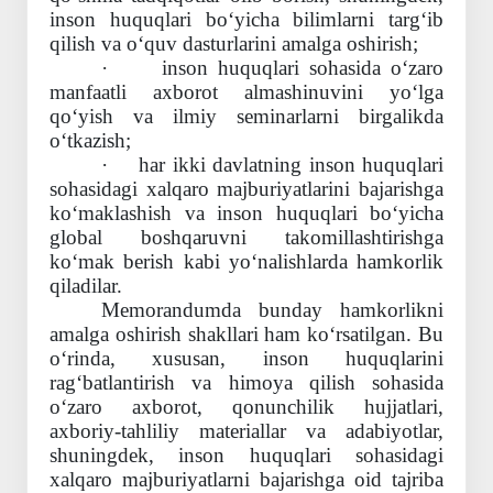
inson huquqlari bo‘yicha bilimlarni targ‘ib
qilish va o‘quv dasturlarini amalga oshirish;
·
inson huquqlari sohasida o‘zaro
manfaatli axborot almashinuvini yo‘lga
qo‘yish va ilmiy seminarlarni birgalikda
o‘tkazish;
·
har ikki davlatning inson huquqlari
sohasidagi xalqaro majburiyatlarini bajarishga
ko‘maklashish va inson huquqlari bo‘yicha
global boshqaruvni takomillashtirishga
ko‘mak berish kabi yo‘nalishlarda hamkorlik
qiladilar.
Memorandumda bunday hamkorlikni
amalga oshirish shakllari ham ko‘rsatilgan. Bu
o‘rinda, xususan, inson huquqlarini
rag‘batlantirish va himoya qilish sohasida
o‘zaro axborot, qonunchilik hujjatlari,
axboriy-tahliliy materiallar va adabiyotlar,
shuningdek, inson huquqlari sohasidagi
xalqaro majburiyatlarni bajarishga oid tajriba