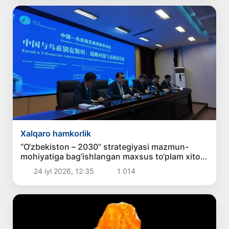
Xalqaro hamkorlik
“O‘zbekiston – 2030” strategiyasi mazmun-
mohiyatiga bag‘ishlangan maxsus to‘plam xitoy
tilida taqdim etildi
24 iyl 2026, 12:35
1 014