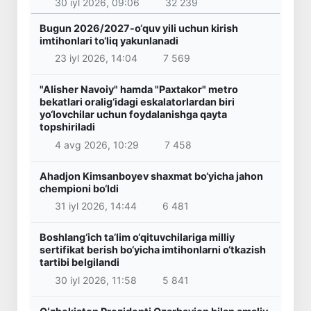
30 iyl 2026, 09:06
32 239
Bugun 2026/2027-o‘quv yili uchun kirish
imtihonlari to‘liq yakunlanadi
23 iyl 2026, 14:04
7 569
"Alisher Navoiy" hamda "Paxtakor" metro
bekatlari oralig‘idagi eskalatorlardan biri
yo‘lovchilar uchun foydalanishga qayta
topshiriladi
4 avg 2026, 10:29
7 458
Ahadjon Kimsanboyev shaxmat bo‘yicha jahon
chempioni bo‘ldi
31 iyl 2026, 14:44
6 481
Boshlang‘ich ta’lim o‘qituvchilariga milliy
sertifikat berish bo‘yicha imtihonlarni o‘tkazish
tartibi belgilandi
30 iyl 2026, 11:58
5 841