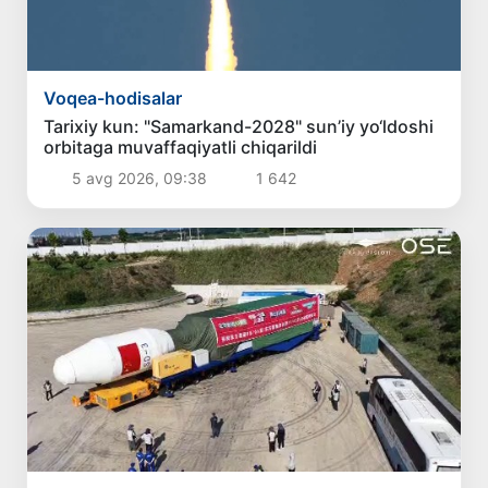
Voqea-hodisalar
Tarixiy kun: "Samarkand-2028" sun’iy yo‘ldoshi
orbitaga muvaffaqiyatli chiqarildi
5 avg 2026, 09:38
1 642