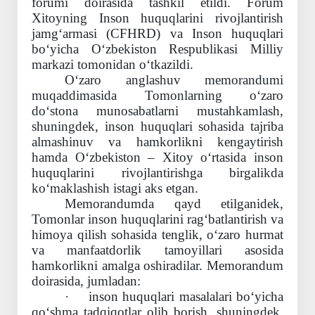
forumi
doirasida
tashkil etildi.
Forum
Xitoyning Inson huquqlarini rivojlantirish
jamg‘armasi (CFHRD) va Inson huquqlari
bo‘yicha
O‘zbekiston Respublikasi Milliy
markazi tomonidan
o‘tkazildi.
O‘zaro anglashuv memorandumi
muqaddimasida Tomonlarning o‘zaro
do‘stona munosabatlarni mustahkamlash,
shuningdek, inson huquqlari sohasida tajriba
almashinuv va hamkorlikni kengaytirish
hamda O‘zbekiston – Xitoy o‘rtasida inson
huquqlarini rivojlantirishga birgalikda
ko‘maklashish istagi aks etgan.
Memorandumda qayd etilganidek,
Tomonlar inson huquqlarini rag‘batlantirish va
himoya qilish sohasida tenglik, o‘zaro hurmat
va manfaatdorlik tamoyillari asosida
hamkorlikni amalga oshiradilar.
Memorandum
doirasida, jumladan:
·
inson huquqlari masalalari bo‘yicha
qo‘shma tadqiqotlar olib borish, shuningdek,