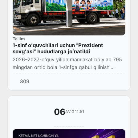
Ta'lim
1-sinf oʻquvchilari uchun “Prezident
sovgʻasi” hududlarga joʻnatildi
2026–2027-oʻquv yilida mamlakat boʻylab 795
mingdan ortiq bola 1-sinfga qabul qilinishi
rejalashtirilgan.
809
06
11:51
AVG