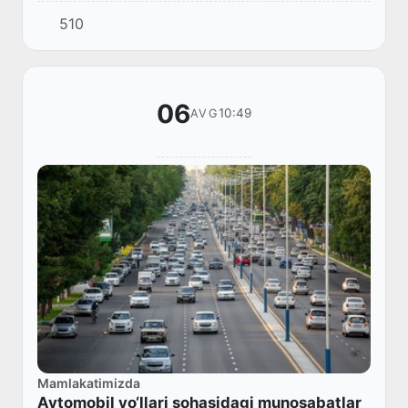
510
06
10:49
AVG
Mamlakatimizda
Avtomobil yo‘llari sohasidagi munosabatlar