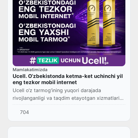
Mamlakatimizda
Ucell. O‘zbekistonda ketma-ket uchinchi yil
eng tezkor mobil internet
Ucell o‘z tarmog‘ining yuqori darajada
rivojlanganligi va taqdim etayotgan xizmatlari
sifati yuqori ekanligini yana bir bor tasdiqladi.
704
Speedtest Intelligence® ma’lumotlarining mus...