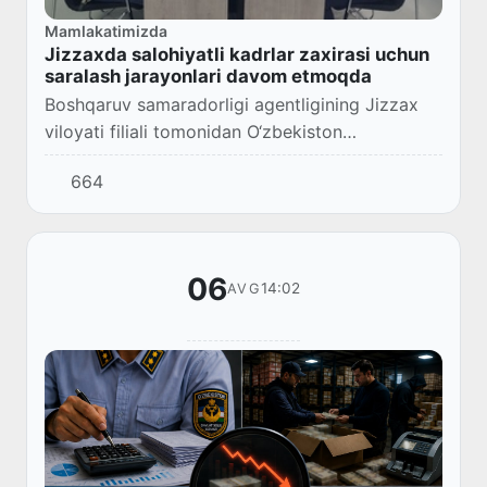
Mamlakatimizda
Jizzaxda salohiyatli kadrlar zaxirasi uchun
saralash jarayonlari davom etmoqda
Boshqaruv samaradorligi agentligining Jizzax
viloyati filiali tomonidan O‘zbekiston
Respublikasi Prezidentining 2025-yil 19-
664
iyundagi “Davlat fuqarolik xizmatini yangi
yondashuvlar...
06
14:02
AVG