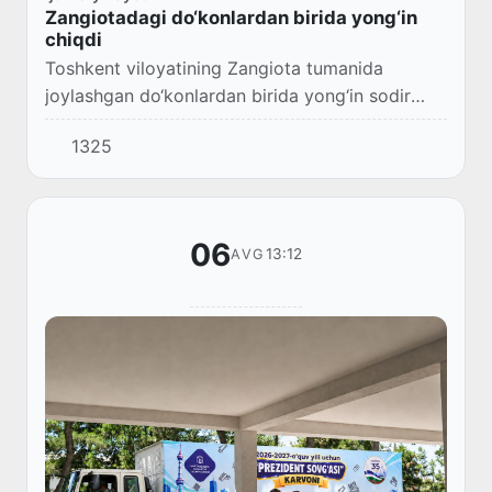
Zangiotadagi do‘konlardan birida yong‘in
chiqdi
Toshkent viloyatining Zangiota tumanida
joylashgan do‘konlardan birida yong‘in sodir
bo‘ldi. Hodisa joyida yong‘inni bartaraf etish
1325
ishlari davom etmoqda.
06
13:12
AVG