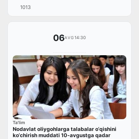
O‘zbekistonda sog‘liqni saqlash sohasidagi
1013
xizmatlar hajmi 11,3 trln so‘mni tashkil etgan.
06
14:30
AVG
Ta'lim
Nodavlat oliygohlarga talabalar o‘qishini
ko‘chirish muddati 10-avgustga qadar