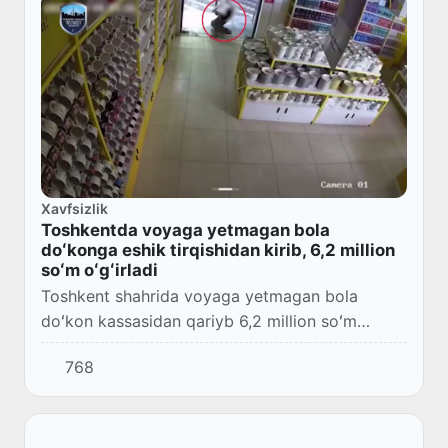
Xavfsizlik
Toshkentda voyaga yetmagan bola
doʻkonga eshik tirqishidan kirib, 6,2 million
soʻm oʻgʻirladi
Toshkent shahrida voyaga yetmagan bola
doʻkon kassasidan qariyb 6,2 million soʻm
oʻgʻirlagani aniqlandi. Gumonlanuvchi Qoʻriqlash
768
xizmati xodimlari tomonidan voqea joyidan
chiqib k...