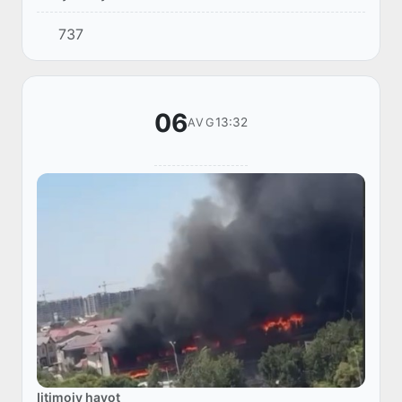
avvalgidek og‘ir mehnatga asoslangan, qilingan
737
mehnatga yarasha hosil olinmaydigan amaliyot
emas....
06
13:32
AVG
Ijtimoiy hayot