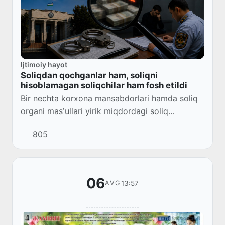
Ijtimoiy hayot
Soliqdan qochganlar ham, soliqni
hisoblamagan soliqchilar ham fosh etildi
Bir nechta korxona mansabdorlari hamda soliq
organi masʼullari yirik miqdordagi soliq
qonunchiligi buzilishiga aloqador ekani
805
aniqlandi.
06
13:57
AVG