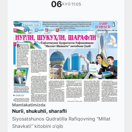
06
11:05
AVG
Mamlakatimizda
Nurli, shukuhli, sharafli
Siyosatshunos Qudratilla Rafiqovning “Millat
Shavkati” kitobini o‘qib