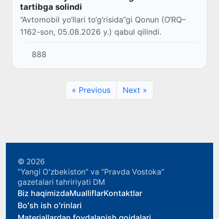
tartibga solindi
“Avtomobil yo‘llari to‘g‘risida”gi Qonun (O‘RQ–
1162-son, 05.08.2026 y.) qabul qilindi.
888
« Previous
Next »
© 2026
“Yangi Oʻzbekiston” va “Pravda Vostoka”
gazetalari tahririyati DM
Biz haqimizda
Mualliflar
Kontaktlar
Boʻsh ish oʻrinlari
Materiallardan foydalanish qoidalari