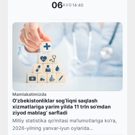
06
14:40
AVG
Mamlakatimizda
O‘zbekistonliklar sog‘liqni saqlash
xizmatlariga yarim yilda 11 trln so‘mdan
ziyod mablag‘ sarfladi
Milliy statistika qo‘mitasi ma’lumotlariga ko‘ra,
2026-yilning yanvar-iyun oylarida