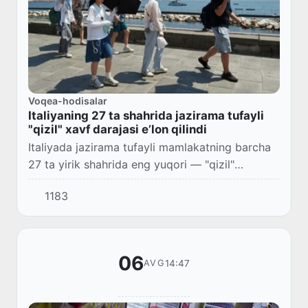
Voqea-hodisalar
Italiyaning 27 ta shahrida jazirama tufayli
"qizil" xavf darajasi e’lon qilindi
Italiyada jazirama tufayli mamlakatning barcha
27 ta yirik shahrida eng yuqori — "qizil"
meteorologik xavf darajasi e’lon qilindi.
1183
06
14:47
AVG