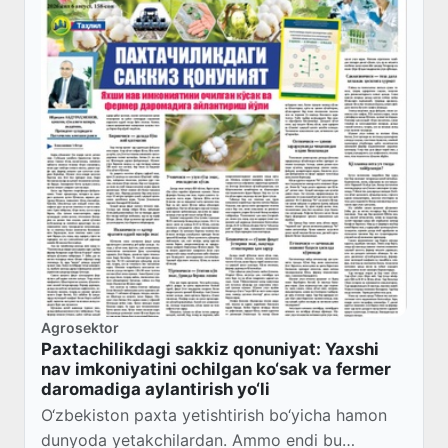
Agrosektor
Paxtachilikdagi sakkiz qonuniyat: Yaxshi
nav imkoniyatini ochilgan ko‘sak va fermer
daromadiga aylantirish yo‘li
O‘zbekiston paxta yetishtirish bo‘yicha hamon
dunyoda yetakchilardan. Ammo endi bu