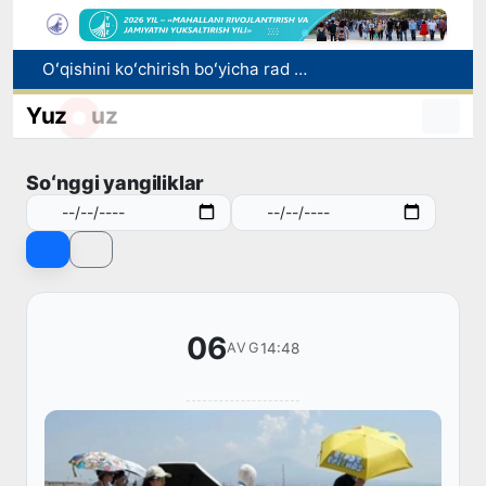
Oʻqishini koʻchirish boʻyicha rad etilgan arizalarni 10 avgustga qadar tahrirlash mumkin
I va II guruh nogironligi boʻlgan fuqarolarga pensiya proaktiv tarzda tayinlanadi
Yuz
uz
Bozorga chiqariladigan barcha mahsulotlar xavfsiz boʻlishi shart
FOTON va MKBANK strategik hamkorlik va bo‘lib to‘lash shartlari!
Soʻnggi yangiliklar
Toshkentda 4 kilogrammdan ortiq giyohvandlik vositalarining “zakladka” usulida tarqatilishiga chek qoʻyildi
06
14:48
AVG