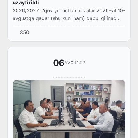
uzaytirildi
2026/2027 o‘quv yili uchun arizalar 2026-yil 10-
avgustga qadar (shu kuni ham) qabul qilinadi.
850
06
14:22
AVG