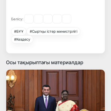
Бөлісу:
#БҰҰ
#Сыртқы істер министрлігі
#Кездесу
Осы тақырыптағы материалдар