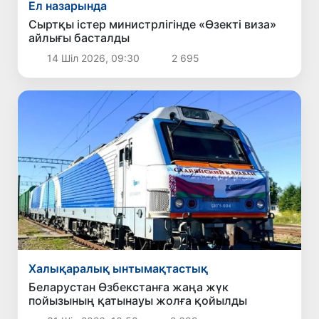
Ел назарында
Сыртқы істер министрлігінде «Өзекті виза»
айлығы басталды
14 Шіл 2026, 09:30
2 695
Халықаралық ынтымақтастық
Беларустан Өзбекстанға жаңа жүк
пойызының қатынауы жолға қойылды