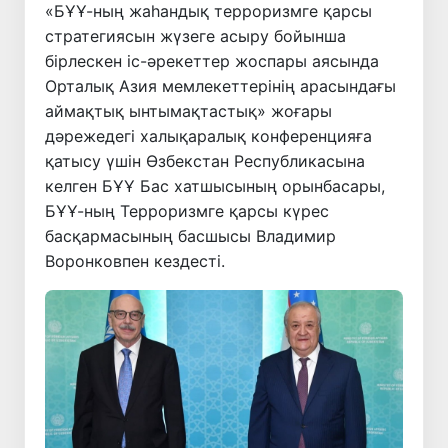
«БҰҰ-ның жаһандық терроризмге қарсы
стратегиясын жүзеге асыру бойынша
бірлескен іс-әрекеттер жоспары аясында
Орталық Азия мемлекеттерінің арасындағы
аймақтық ынтымақтастық» жоғары
дәрежедегі халықаралық конференцияға
қатысу үшін Өзбекстан Республикасына
келген БҰҰ Бас хатшысының орынбасары,
БҰҰ-ның Терроризмге қарсы күрес
басқармасының басшысы Владимир
Воронковпен кездесті.