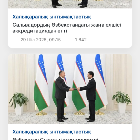
Халықаралық ынтымақтастық
Сальвадордың Өзбекстандағы жаңа елшісі
аккредитациядан өтті
29 Шіл 2026, 09:15
1 642
Халықаралық ынтымақтастық
Өзбекстан Сыртқы істер министрі