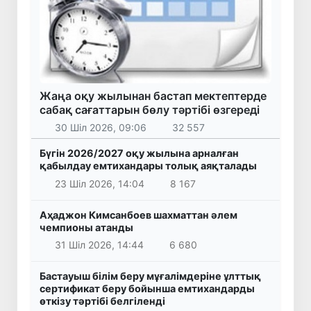
Жаңа оқу жылынан бастап мектептерде
сабақ сағаттарын бөлу тәртібі өзгереді
30 Шіл 2026, 09:06
32 557
Бүгін 2026/2027 оқу жылына арналған
қабылдау емтихандары толық аяқталады
23 Шіл 2026, 14:04
8 167
Аҳаджон Кимсанбоев шахматтан әлем
чемпионы атанды
31 Шіл 2026, 14:44
6 680
Бастауыш білім беру мұғалімдеріне ұлттық
сертификат беру бойынша емтихандарды
өткізу тәртібі белгіленді