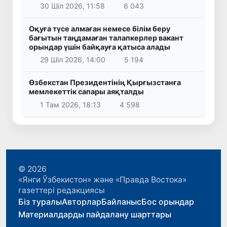
30 Шіл 2026, 11:58
6 043
Оқуға түсе алмаған немесе білім беру
бағытын таңдамаған талапкерлер вакант
орындар үшін байқауға қатыса алады
29 Шіл 2026, 14:00
5 194
Өзбекстан Президентінің Қырғызстанға
мемлекеттік сапары аяқталды
1 Там 2026, 18:13
4 598
© 2026
«Янги Ўзбекистон» және «Правда Востока»
газеттері редакциясы
Біз туралы
Авторлар
Байланыс
Бос орындар
Материалдарды пайдалану шарттары