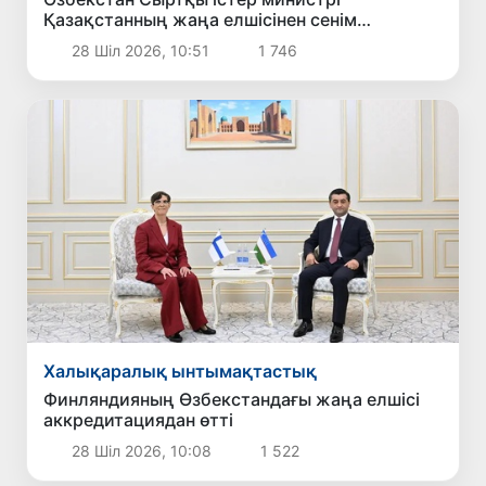
Қазақстанның жаңа елшісінен сенім
грамоталарының көшірмелерін қабылдады
28 Шіл 2026, 10:51
1 746
Халықаралық ынтымақтастық
Финляндияның Өзбекстандағы жаңа елшісі
аккредитациядан өтті
28 Шіл 2026, 10:08
1 522