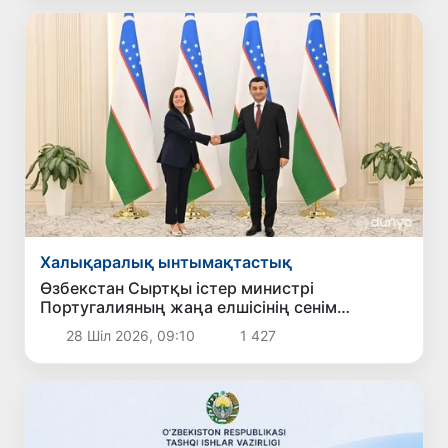
Халықаралық ынтымақтастық
Өзбекстан Сыртқы істер министрі
Португалияның жаңа елшісінің сенім
грамоталарын қабылдады
28 Шіл 2026, 09:10
1 427