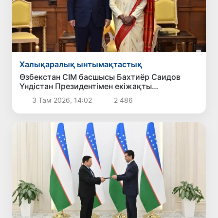
Халықаралық ынтымақтастық
Өзбекстан СІМ басшысы Бахтиёр Саидов
Үндістан Президентімен екіжақты
байланыстарды нығайту мәселелерін
3 Там 2026, 14:02
2 486
талқылады