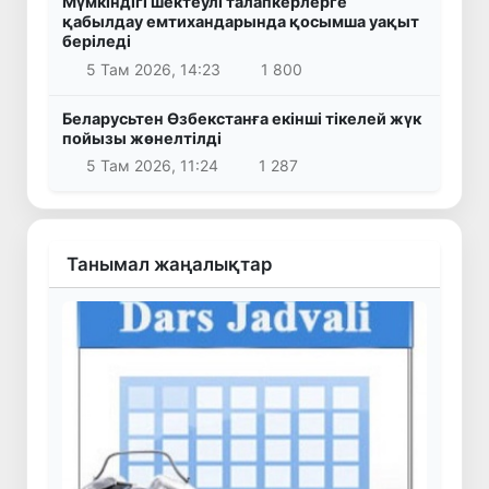
Мүмкіндігі шектеулі талапкерлерге
қабылдау емтихандарында қосымша уақыт
беріледі
5 Там 2026, 14:23
1 800
Беларусьтен Өзбекстанға екінші тікелей жүк
пойызы жөнелтілді
5 Там 2026, 11:24
1 287
Танымал жаңалықтар