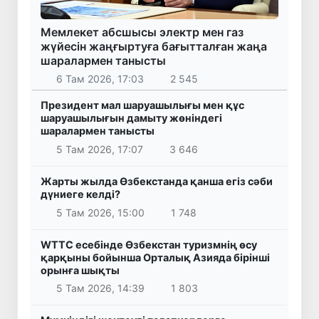
Мемлекет абсшысы электр мен газ
жүйесін жаңғыртуға бағытталған жаңа
шаралармен танысты
6 Там 2026, 17:03
2 545
Президент мал шаруашылығы мен құс
шаруашылығын дамыту жөніндегі
шаралармен танысты
5 Там 2026, 17:07
3 646
Жарты жылда Өзбекстанда қанша егіз сәби
дүниеге келді?
5 Там 2026, 15:00
1 748
WTTC есебінде Өзбекстан туризмнің өсу
қарқыны бойынша Орталық Азияда бірінші
орынға шықты
5 Там 2026, 14:39
1 803