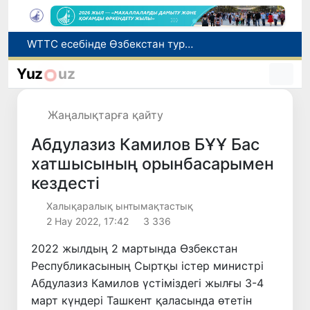
WTTC есебінде Өзбекстан туризмнің өсу қарқыны бойынша Орталық Азияда бірінші орынға шықты
Мүмкіндігі шектеулі талапкерлерге қабылдау емтихандарында қосымша уақыт беріледі
Yuz
uz
Беларусьтен Өзбекстанға екінші тікелей жүк пойызы жөнелтілді
Адам саудасынан зардап шеккен азаматтар әлеуметтік қызметтермен қамтылады
Жаңалықтарға қайту
Жарты жылда Өзбекстанда қанша егіз сәби дүниеге келді?
Абдулазиз Камилов БҰҰ Бас
хатшысының орынбасарымен
кездесті
Халықаралық ынтымақтастық
2 Нау 2022, 17:42
3 336
2022 жылдың 2 мартында Өзбекстан
Республикасының Сыртқы істер министрі
Абдулазиз Камилов үстіміздегі жылғы 3-4
март күндері Ташкент қаласында өтетін