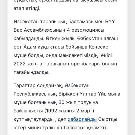
атап өтілді.
Өзбекстан тарапының бастамасымен БҰҰ
Бас Ассамблеясының 4 резолюциясы
қабылданды. Өткен жылы Өзбекстан алғаш
рет Адам құқықтары бойынша Кеңеске
мүше болды, онда мемлекетіміздің өкілі
2022 жылға төрағаның орынбасары болып
тағайындалды.
Тараптар сондай-ақ, Өзбекстан
Республикасының Біріккен Ұлттар Ұйымына
мүше болғанының 30 жыл толуына
байланысты (1992 жылғы 2 март)
құттықтауларды , деп
хабарлайды
Сыртқы
істер министрлігінің баспасөз қызметі.