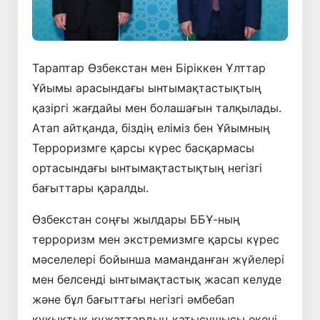
Тараптар Өзбекстан мен Біріккен Ұлттар
Ұйымы арасындағы ынтымақтастықтың
қазіргі жағдайы мен болашағын талқылады.
Атап айтқанда, біздің еліміз бен Ұйымның
Терроризмге қарсы күрес басқармасы
ортасындағы ынтымақтастықтың негізгі
бағыттары қаралды.
Өзбекстан соңғы жылдары ББҰ-ның
терроризм мен экстремизмге қарсы күрес
мәселелері бойынша маманданған жүйелері
мен белсенді ынтымақтастық жасап келуде
және бұл бағыттағы негізгі әмбебап
құқықтық құжаттардың қатысушысы екені