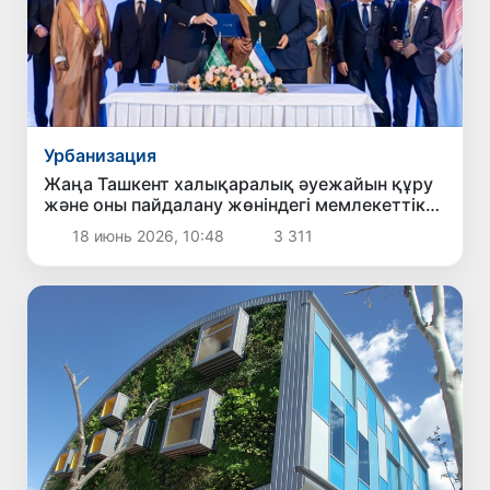
Урбанизация
Жаңа Ташкент халықаралық әуежайын құру
және оны пайдалану жөніндегі мемлекеттік-
жекеменшік серіктестік келісімшартына қол
18 июнь 2026, 10:48
3 311
қойылды