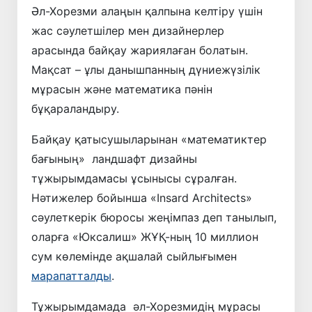
Әл-Хорезми алаңын қалпына келтіру үшін
жас сәулетшілер мен дизайнерлер
арасында байқау жариялаған болатын.
Мақсат – ұлы данышпанның дүниежүзілік
мұрасын және математика пәнін
бұқараландыру.
Байқау қатысушыларынан «математиктер
бағының» ландшафт дизайны
тұжырымдамасы ұсынысы сұралған.
Нәтижелер бойынша «Insard Architects»
сәулеткерік бюросы жеңімпаз деп танылып,
оларға «Юксалиш» ЖҰҚ-ның 10 миллион
сум көлемінде ақшалай сыйлығымен
марапатталды
.
Тұжырымдамада әл-Хорезмидің мұрасы