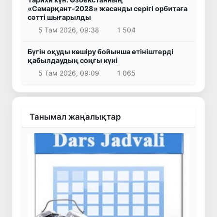
«Самарқант-2028» жасанды серігі орбитаға
сәтті шығарылды
5 Там 2026, 09:38
1 504
Бүгін оқуды көшіру бойынша өтініштерді
қабылдаудың соңғы күні
5 Там 2026, 09:09
1 065
Танымал жаңалықтар