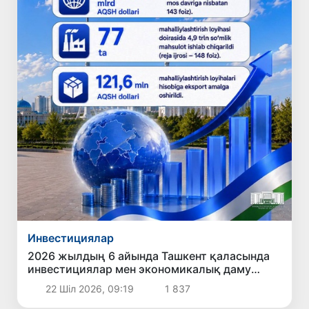
Инвестициялар
2026 жылдың 6 айында Ташкент қаласында
инвестициялар мен экономикалық даму
бағытында қол жеткізілген негізгі нәтижелер
22 Шіл 2026, 09:19
1 837
жарияландым