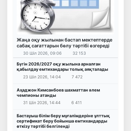
Жаңа оқу жылынан бастап мектептерде
сабақ сағаттарын бөлу тәртібі өзгереді
30 Шіл 2026, 09:06
32 153
Бүгін 2026/2027 оқу жылына арналған
қабылдау емтихандары толық аяқталады
23 Шіл 2026, 14:04
7 472
Аҳаджон Кимсанбоев шахматтан әлем
чемпионы атанды
31 Шіл 2026, 14:44
6 411
Бастауыш білім беру мұғалімдеріне ұлттық
сертификат беру бойынша емтихандарды
өткізу тәртібі белгіленді