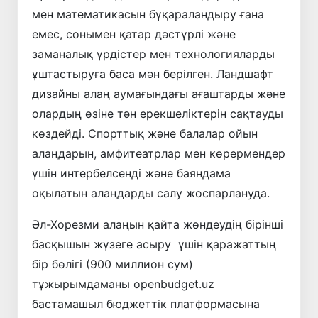
мен математикасын бұқараландыру ғана
емес, сонымен қатар дәстүрлі және
заманалық үрдістер мен технологияларды
ұштастыруға баса мән берілген. Ландшафт
дизайны алаң аумағындағы ағаштарды және
олардың өзіне тән ерекшеліктерін сақтауды
көздейді. Спорттық және балалар ойын
алаңдарын, амфитеатрлар мен көрермендер
үшін интербелсенді және баяндама
оқылатын алаңдарды салу жоспарлануда.
Әл-Хорезми алаңын қайта жөндеудің бірінші
басқышын жүзеге асыру үшін қаражаттың
бір бөлігі (900 миллион сум)
тұжырымдаманы openbudget.uz
бастамашыл бюджеттік платформасына