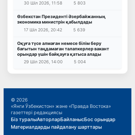
30 Шіл 2026, 11:58
5 803
Өзбекстан Президенті Әзербайжанның
экономика министрін қабылдады
17 Шіл 2026, 20:42
5 639
Оқуға түсе алмаған немесе білім беру
бағытын таңдамаған талапкерлер вакант
орындар үшін байқауға қатыса алады
29 Шіл 2026, 14:00
5 004
© 2026
«Янги Ўзбекистон» және «Правда Востока»
газеттері редакциясы
Біз туралы
Авторлар
Байланыс
Бос орындар
Материалдарды пайдалану шарттары