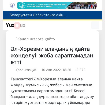
Адам саудасынан зардап шеккен азаматтар әлеуметтік қызметтермен қамтылады
Тарихи күн: Өзбекстанның «Самарқант-2028» жасанды серігі орбитаға сәтті шығарылды
Yuz
uz
Бүгін оқуды көшіру бойынша өтініштерді қабылдаудың соңғы күні
Жарты жылда Өзбекстанда қанша егіз сәби дүниеге келді?
Жаңалықтарға қайту
Беларусьтен Өзбекстанға екінші тікелей жүк пойызы жөнелтілді
Әл-Хорезми алаңының қайта
жөнделуі: жоба сараптамадан
өтті
Урбанизация
10 Ақп 2022, 18:25
3 970
Ташкенттегі Әл-Хорезми алаңын қайта
жөндеу жұмысының жобасы мен сметалық
құжаттамасы сараптамадан өтті. Келесі
басқыш – алаң құрылысы және абаттандыру
істерін жүргізетін мердігерлік ұйымдарды