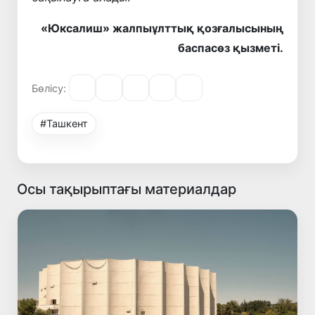
«Юксалиш» жалпыұлттық қозғалысының
баспасөз қызметі.
Бөлісу:
#Ташкент
Осы тақырыптағы материалдар