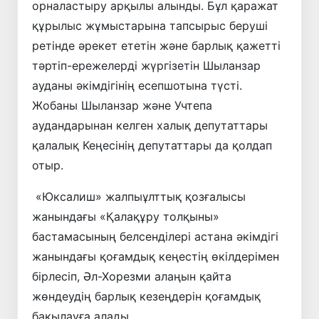
орналастыру арқылы алынды. Бұл қаражат
құрылыс жұмыстарына тапсырыс беруші
ретінде әрекет ететін және барлық қажетті
тәртіп-ережелерді жүргізетін Шыланзар
ауданы әкімдігінің есепшотына түсті.
Жобаны Шыланзар және Учтепа
аудандарынан келген халық депутаттары
қалалық Кеңесінің депутаттары да қолдап
отыр.
«Юксалиш» жалпыұлттық қозғалысы
жанындағы «Қалақұру толқыны»
бастамасының белсенділері астана әкімдігі
жанындағы қоғамдық кеңестің өкілдерімен
бірлесіп, Әл-Хорезми алаңын қайта
жөндеудің барлық кезеңдерін қоғамдық
бақылауға алады.