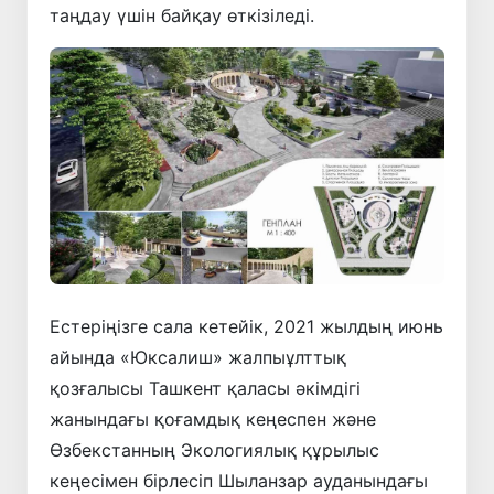
таңдау үшін байқау өткізіледі.
Естеріңізге сала кетейік, 2021 жылдың июнь
айында «Юксалиш» жалпыұлттық
қозғалысы Ташкент қаласы әкімдігі
жанындағы қоғамдық кеңеспен және
Өзбекстанның Экологиялық құрылыс
кеңесімен бірлесіп Шыланзар ауданындағы