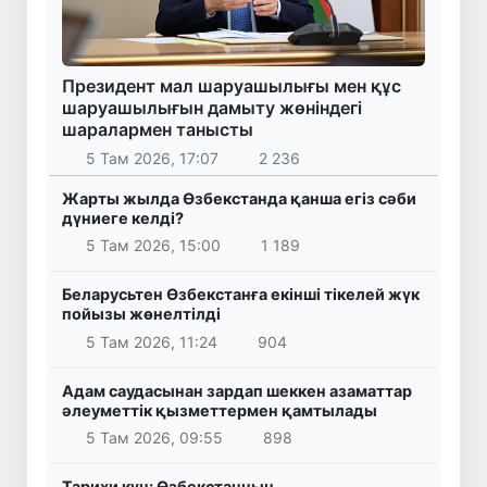
Президент мал шаруашылығы мен құс
шаруашылығын дамыту жөніндегі
шаралармен танысты
5 Там 2026, 17:07
2 236
Жарты жылда Өзбекстанда қанша егіз сәби
дүниеге келді?
5 Там 2026, 15:00
1 189
Беларусьтен Өзбекстанға екінші тікелей жүк
пойызы жөнелтілді
5 Там 2026, 11:24
904
Адам саудасынан зардап шеккен азаматтар
әлеуметтік қызметтермен қамтылады
5 Там 2026, 09:55
898
Тарихи күн: Өзбекстанның