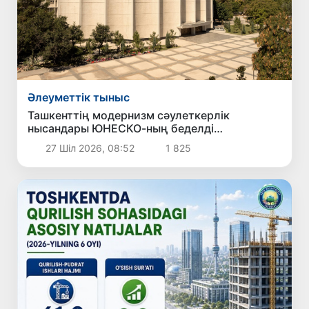
Әлеуметтік тыныс
Ташкенттің модернизм сәулеткерлік
нысандары ЮНЕСКО-ның беделді
Халықаралық тізіміне ресми түрде енгізілді
27 Шіл 2026, 08:52
1 825