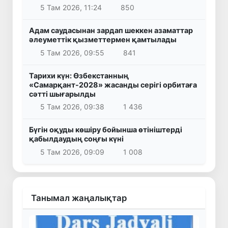
5 Там 2026, 11:24
850
Адам саудасынан зардап шеккен азаматтар
әлеуметтік қызметтермен қамтылады
5 Там 2026, 09:55
841
Тарихи күн: Өзбекстанның
«Самарқант-2028» жасанды серігі орбитаға
сәтті шығарылды
5 Там 2026, 09:38
1 436
Бүгін оқуды көшіру бойынша өтініштерді
қабылдаудың соңғы күні
5 Там 2026, 09:09
1 008
Танымал жаңалықтар