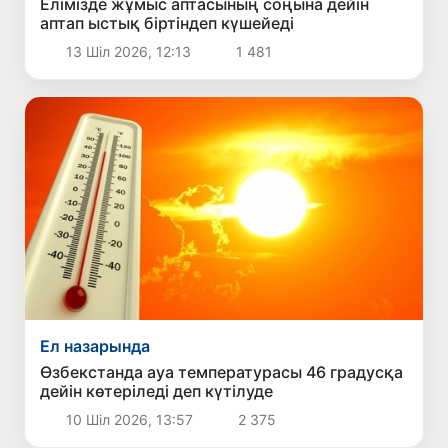
Елімізде жұмыс аптасының соңына дейін
аптап ыстық біртіндеп күшейеді
13 Шіл 2026, 12:13
1 481
Ел назарында
Өзбекстанда ауа температурасы 46 градусқа
дейін көтеріледі деп күтілуде
10 Шіл 2026, 13:57
2 375