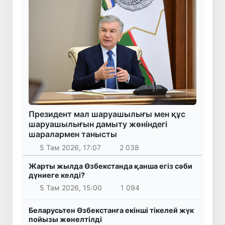
Президент мал шаруашылығы мен құс
шаруашылығын дамыту жөніндегі
шаралармен танысты
5 Там 2026, 17:07
2 038
Жарты жылда Өзбекстанда қанша егіз сәби
дүниеге келді?
5 Там 2026, 15:00
1 094
Беларусьтен Өзбекстанға екінші тікелей жүк
пойызы жөнелтілді