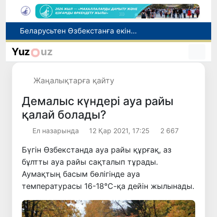
Беларусьтен Өзбекстанға екінші тікелей жүк пойызы жөнелтілді
Адам саудасынан зардап шеккен азаматтар әлеуметтік қызметтермен қамтылады
Yuz
uz
Тарихи күн: Өзбекстанның «Самарқант-2028» жасанды серігі орбитаға сәтті шығарылды
Бүгін оқуды көшіру бойынша өтініштерді қабылдаудың соңғы күні
Жаңалықтарға қайту
Жарты жылда Өзбекстанда қанша егіз сәби дүниеге келді?
Демалыс күндері ауа райы
қалай болады?
Ел назарында
12 Қар 2021, 17:25
2 667
Бүгін Өзбекстанда ауа райы құрғақ, аз
бұлтты ауа райы сақталып тұрады.
Аумақтың басым бөлігінде ауа
температурасы 16-18°С-қа дейін жылынады.