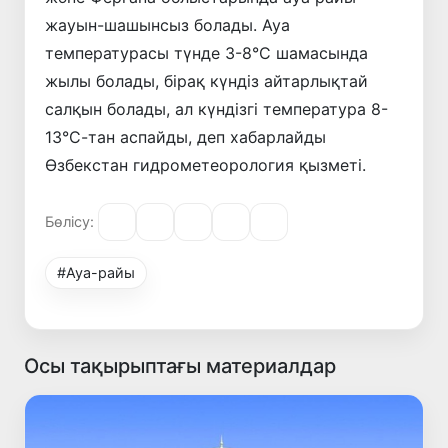
жауын-шашынсыз болады. Ауа
температурасы түнде 3-8°С шамасында
жылы болады, бірақ күндіз айтарлықтай
салқын болады, ал күндізгі температура 8-
13°С-тан аспайды, деп хабарлайды
Өзбекстан гидрометеорология қызметі.
Бөлісу:
#Ауа-райы
Осы тақырыптағы материалдар