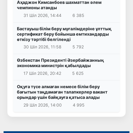
Аҳаджон Кимсанбоев шахматтан әлем
чемпионы атанды
31 Шіл 2026, 14:44
6 385
Бастауыш білім беру мұғалімдеріне ұлттық
сертификат беру бойынша емтихандарды
өткізу тәртібі белгіленді
30 Шіл 2026, 11:58
5 792
Өзбекстан Президенті Әзербайжанның
экономика министрін қабылдады
17 Шіл 2026, 20:42
5 625
Оқуға түсе алмаған немесе білім беру
бағытын таңдамаған талапкерлер вакант
орындар үшін байқауға қатыса алады
29 Шіл 2026, 14:00
4 995