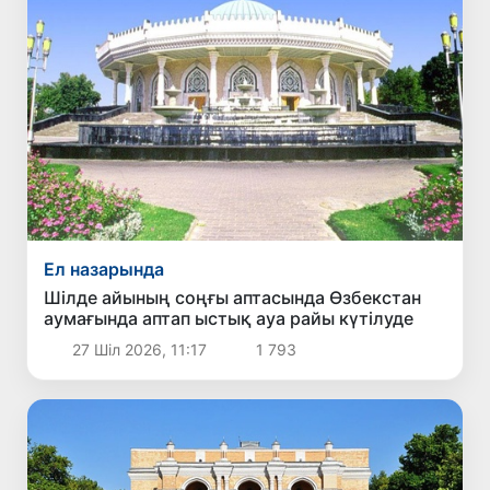
Ел назарында
Шілде айының соңғы аптасында Өзбекстан
аумағында аптап ыстық ауа райы күтілуде
27 Шіл 2026, 11:17
1 793