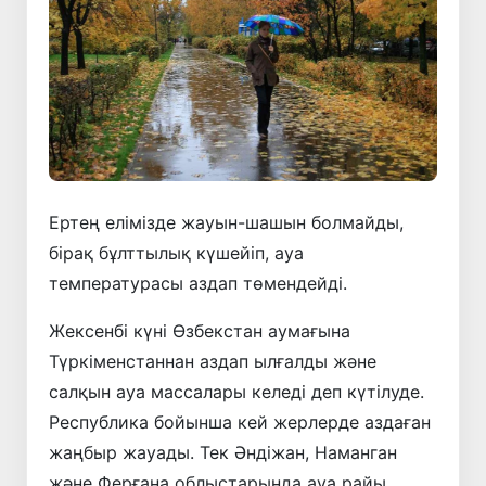
Ертең елімізде жауын-шашын болмайды,
бірақ бұлттылық күшейіп, ауа
температурасы аздап төмендейді.
Жексенбі күні Өзбекстан аумағына
Түркіменстаннан аздап ылғалды және
салқын ауа массалары келеді деп күтілуде.
Республика бойынша кей жерлерде аздаған
жаңбыр жауады. Тек Әндіжан, Наманган
және Ферғана облыстарында ауа райы